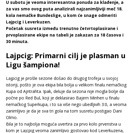
U subotu je veoma interesantna ponuda za klađenje, a
za vas smo ovog puta analizirali najzanimljiviji meč 18.
kola nemačke Bundeslige, u kom će snage odmeriti
Lajpcig i Leverkuzen.
Početak susreta između trenutno četvrtoplasirane i
prvoplasirane ekipe na tabeli je zakazan za 18 časova i
30 minuta.
Lajpcig: Primarni cilj je plasman u
Ligu šampiona!
Lajpcig je prošle sezone došao do drugog trofeja u svojoj
istoriji, pošto je ova ekipa bila bolja u velikom finalu nemačkog
Kupa od Ajntrahta. Ipak, deluje da sezona nije mogla bolje da
počne po Red Bul, koji je deklasirao Bajern Minhen u finalu
nemačkog Superkupa, i to sa više nego ubedljivih 3:0, a veoma
zanimljivo je da je sva tri gola na tom susretu postigao Dani
Olmo.
Bila je to najbolja moguća uvertira za prvo kolo prvenstva u
kom je Lajcpig veoma zanimljivo gostovao kod Leverkuzena,