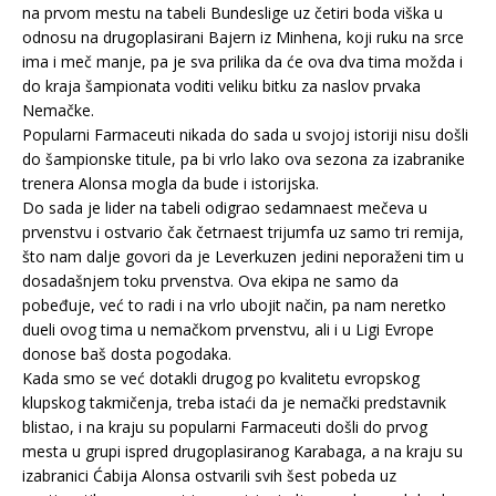
na prvom mestu na tabeli Bundeslige uz četiri boda viška u
odnosu na drugoplasirani Bajern iz Minhena, koji ruku na srce
ima i meč manje, pa je sva prilika da će ova dva tima možda i
do kraja šampionata voditi veliku bitku za naslov prvaka
Nemačke.
Popularni Farmaceuti nikada do sada u svojoj istoriji nisu došli
do šampionske titule, pa bi vrlo lako ova sezona za izabranike
trenera Alonsa mogla da bude i istorijska.
Do sada je lider na tabeli odigrao sedamnaest mečeva u
prvenstvu i ostvario čak četrnaest trijumfa uz samo tri remija,
što nam dalje govori da je Leverkuzen jedini neporaženi tim u
dosadašnjem toku prvenstva. Ova ekipa ne samo da
pobeđuje, već to radi i na vrlo ubojit način, pa nam neretko
dueli ovog tima u nemačkom prvenstvu, ali i u Ligi Evrope
donose baš dosta pogodaka.
Kada smo se već dotakli drugog po kvalitetu evropskog
klupskog takmičenja, treba istaći da je nemački predstavnik
blistao, i na kraju su popularni Farmaceuti došli do prvog
mesta u grupi ispred drugoplasiranog Karabaga, a na kraju su
izabranici Ćabija Alonsa ostvarili svih šest pobeda uz