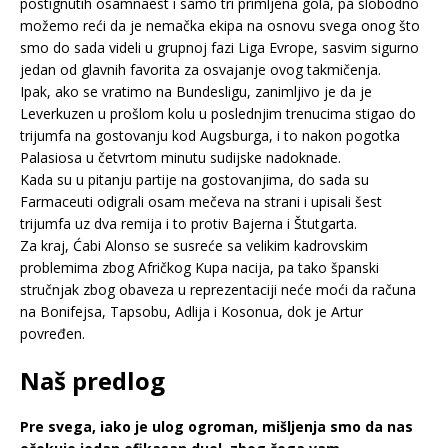
postignutih osamnaest i samo tri primljena gola, pa slobodno
možemo reći da je nemačka ekipa na osnovu svega onog što
smo do sada videli u grupnoj fazi Liga Evrope, sasvim sigurno
jedan od glavnih favorita za osvajanje ovog takmičenja.
Ipak, ako se vratimo na Bundesligu, zanimljivo je da je
Leverkuzen u prošlom kolu u poslednjim trenucima stigao do
trijumfa na gostovanju kod Augsburga, i to nakon pogotka
Palasiosa u četvrtom minutu sudijske nadoknade.
Kada su u pitanju partije na gostovanjima, do sada su
Farmaceuti odigrali osam mečeva na strani i upisali šest
trijumfa uz dva remija i to protiv Bajerna i Štutgarta.
Za kraj, Ćabi Alonso se susreće sa velikim kadrovskim
problemima zbog Afričkog Kupa nacija, pa tako španski
stručnjak zbog obaveza u reprezentaciji neće moći da računa
na Bonifejsa, Tapsobu, Adlija i Kosonua, dok je Artur
povređen.
Naš predlog
Pre svega, iako je ulog ogroman, mišljenja smo da nas