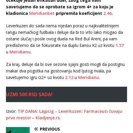
očekuje jedan efikasan duel, zbog čega vam
savetujemo da se oprobate sa igrom 4+ za koju je
kladionica
Meridianbet
pripremila koeficijent
2.46
.
Leverkuzen do sada nema nijedan poraz u najkvalitetnijem
rangu nemačkog fudbala i deluje da bi to vrlo lako mogao da
ostane slučaj i posle ovog duela na Red Bul Areni, pa vam
predlažemo da se fokusirate na duplu šansu X2 uz kvotu
1.57
u
Meridianu
.
Za kraj, deluje da bi ove sezone sjajni gosti mogli da postignu
makar dva pogotka na gostovanju kod ljutog rivala, pa
savetujemo igru G2+ uz kvotu
2.12
u
Meridianu
.
UZMI 500 RSD SADA!
Izvor:
TIP DANA: Lajpcig – Leverkuzen: Farmaceuti čuvaju
prvo mesto!
–
Kladjenje.rs
.
PREVIOUS