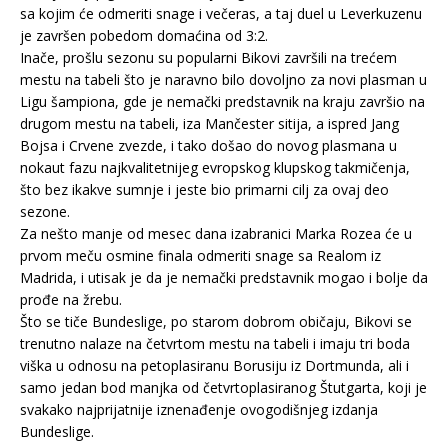
sa kojim će odmeriti snage i večeras, a taj duel u Leverkuzenu
je završen pobedom domaćina od 3:2.
Inače, prošlu sezonu su popularni Bikovi završili na trećem
mestu na tabeli što je naravno bilo dovoljno za novi plasman u
Ligu šampiona, gde je nemački predstavnik na kraju završio na
drugom mestu na tabeli, iza Mančester sitija, a ispred Jang
Bojsa i Crvene zvezde, i tako došao do novog plasmana u
nokaut fazu najkvalitetnijeg evropskog klupskog takmičenja,
što bez ikakve sumnje i jeste bio primarni cilj za ovaj deo
sezone.
Za nešto manje od mesec dana izabranici Marka Rozea će u
prvom meču osmine finala odmeriti snage sa Realom iz
Madrida, i utisak je da je nemački predstavnik mogao i bolje da
prođe na žrebu.
Što se tiče Bundeslige, po starom dobrom običaju, Bikovi se
trenutno nalaze na četvrtom mestu na tabeli i imaju tri boda
viška u odnosu na petoplasiranu Borusiju iz Dortmunda, ali i
samo jedan bod manjka od četvrtoplasiranog Štutgarta, koji je
svakako najprijatnije iznenađenje ovogodišnjeg izdanja
Bundeslige.