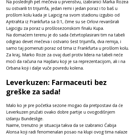
Na poslednjih pet mečeva u prvenstvu, izabranici Marka Rozea
su ostvarili tri trijumfa, jedan remi i jedan poraz i to baš u
prošlom kolu kada je Lajpcig na svom stadionu izgubio od
Ajntrahta iz Frankfurta sa 0:1, čime su se Orlovi revanširali
Lajpcigu za poraz u prošlosezonskom finalu Kupa.
Na domaćem terenu je do sada četvrtoplasirani tim na tabeli
odigrao devet mečeva i ostvario šest trijumfa, dva remija, i
samo taj pomenuti poraz od tima iz Frankfurta u prošlom kolu.
Za kraj, Marko Roze za ovaj duel protiv lidera na tabeli neće
moći da računa na Hajdaru koji je sa reprezentacijom, ali i na
Orbana koji i dalje vuče povredu kolena.
Leverkuzen: Farmaceuti bez
greške za sada!
Malo ko je pre početka sezone mogao da pretpostavi da će
Leverkuzen pružati ovako dobre partije u ovogodišnjem
izdanju Bundeslige.
Naime, trenutno je situacija takva da se izabranici Ćabija
Alonsa koji radi fenomenalan posao na klupi ovog tima nalaze