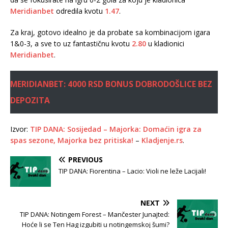
Meridianbet
odredila kvotu
1.47
.
Za kraj, gotovo idealno je da probate sa kombinacijom igara
1&0-3, a sve to uz fantastičnu kvotu
2.80
u kladionici
Meridianbet
.
MERIDIANBET: 4000 RSD BONUS DOBRODOŠLICE BEZ
DEPOZITA
Izvor:
TIP DANA: Sosijedad – Majorka: Domaćin igra za
spas sezone, Majorka bez pritiska!
–
Kladjenje.rs
.
PREVIOUS
TIP DANA: Fiorentina – Lacio: Violi ne leže Lacijali!
NEXT
TIP DANA: Notingem Forest – Mančester Junajted:
Hoće li se Ten Hag izgubiti u notingemskoj šumi?