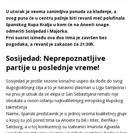
U utorak je veoma zanimljiva ponuda za klađenje, a
ovog puta će u centru pažnje biti revanš meč polufinala
španskog Kupa Kralja u kom će na Anoeti snage
odmeriti Sosijedad i Majorka.
Prvi susret između ova dva tima je završen bez
pogodaka, a revanš je zakazan za 21:30h.
Sosijedad: Neprepoznatljive
partije u poslednje vreme!
Sosijedad je prošle sezone konačno uspeo da dođe do svog
dugogodišnjeg cilja a to je naravno plasman u Ligu šampiona i
na prvu je utisak da se ekipa iz San Sebastijana nimalo nije
obrukala u ovom izdanju najkvalitetnijeg evropskog klupskog
takmičenja.
Naime, španski predstavnik je u jednoj veoma kvalitetnoj grupi
u kojoj su još pored tima sa Anoete tu bili i Inter, Benfika i
Salcburg, a u toj konkurenciji su izabranici Imanola Agvasila