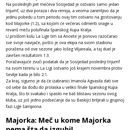
Na poslednjih pet mečeva Sosijedad je ostvario samo jedan
trijumf, uz dva poraza i dva remija, a veoma zanimljivo da je
jedinu pobedu u tom periodu ovaj tim ostvario na gostovanju
kod Majorke (1:2), sa kojom će večeras odmeriti snage u
revanš meču polufinala španskog Kupa Kralja.
U prošlom kolu La Lige tim sa Anoete je ponovo razočarao
sve svoje navijače, pošto je ova ekipa na svom stadionu
poražena od ove sezone jako lošeg Viljareala, a taj duel je
završen rezultatom 1:3.
Poražavajuće zvuči podatak da je Sosijedad poslednji trijumf
na svom terenu u La Ligi ostvario još krajem novembra protiv
Sevilje kada je bilo 2:1.
Za kraj, sigurno je da će izabranici Imanola Agvasila dati sve
od sebe da dođu do prolaska u veliko finale španskog Kupa
Kralja, što bi svakako i spasilo ne baš blistavu sezonu ovog
kluba, uz još jedno podsećanje da su Baskijci briljirali u grupnoj
fazi Lige šampiona.
Majorka: Meč u kome Majorka
nema šta da izgubi!