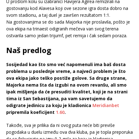
U prošlom kolu su izabranici Havijera Agirea remizirali na
gostovanju kod Alavesa koji ove sezone igra dosta dobro na
svom stadionu, a taj duel je završen rezultatom 1:1.
Na gostovanjima se do sada Majorka nije proslavila, pošto je
ova ekipa na trinaest odigranih mečeva van svog terena
ostvarila samo jedan trijumf, pet remija i čak sedam poraza.
Naš predlog
Sosijedad kao što smo već napomenuli ima baš dosta
problema u poslednje vreme, a najveći problem je što
ova ekipa jako teško postiže golove. Sa druge strane,
Majorka nema šta da izgubi na ovom revanšu, ali smo
ipak mišljenja da će presuditi kvalitet, koji je na strani
tima iz San Sebastijana, pa vam savetujemo da
odigrate jedinicu za koju je kladionica
Meridianbet
pripremila koeficijent
1.60
.
Takođe, sva je prilika da ni ovog puta neće biti previše
pogodaka u duelu između ova dva kluba, pa je topla preporuka
da se fokusirate na igru 0-2 gola za koju je kladionica