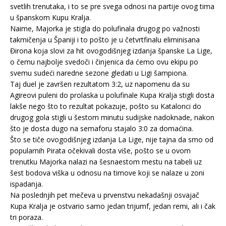
svetlih trenutaka, i to se pre svega odnosi na partije ovog tima
u španskom Kupu Kralja.
Naime, Majorka je stigla do polufinala drugog po važnosti
takmičenja u Španiji i to pošto je u četvrtfinalu eliminisana
Đirona koja slovi za hit ovogodišnjeg izdanja španske La Lige,
o čemu najbolje svedoči i činjenica da ćemo ovu ekipu po
svemu sudeći naredne sezone gledati u Ligi šampiona.
Taj duel je završen rezultatom 3:2, uz napomenu da su
Agireovi puleni do prolaska u polufinale Kupa Kralja stigli dosta
lakše nego što to rezultat pokazuje, pošto su Katalonci do
drugog gola stigli u šestom minutu sudijske nadoknade, nakon
što je dosta dugo na semaforu stajalo 3:0 za domaćina.
Što se tiče ovogodišnjeg izdanja La Lige, nije tajna da smo od
popularnih Pirata očekivali dosta više, pošto se u ovom
trenutku Majorka nalazi na šesnaestom mestu na tabeli uz
šest bodova viška u odnosu na timove koji se nalaze u zoni
ispadanja.
Na poslednjih pet mečeva u prvenstvu nekadašnji osvajač
Kupa Kralja je ostvario samo jedan trijumf, jedan remi, ali i čak
tri poraza.