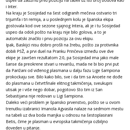
uspeli da zauzmu prvu poziciju na tabeli uz isti broj bodova kao
i Inter.
Na kraju je Sosijedad na šest odigranih mečeva ostvario tri
trijumfa i tri remija, a u poslednjem kolu je španska ekipa
gostovala kod ove sezone sjajnog Intera, ali je i tu Sosijedad
uspeo da odoli pošto na kraju nije bilo golova, a to je
automatski značilo i prvu poziciju za ovu ekipu.
Ipak, Baskijci nisu dobro prošli na žrebu, pošto za protivnika
dobili PSŽ, a prvi duel na Pranku Prinčeva između ove dve
ekipe je završen rezultatom 2:0, pa Sosijedad ima jako male
šanse da preokrene stvari u revanšu, mada ne bi bio prvi put
da Parižani od viđenog plasmana u dalju fazu Lige šampiona
prokockaju sve. Bilo kako bilo, sve i da tim sa Anoete ne dođe
do plasmana u četvrtfinale elitnog takmičenja, sveukupni
utisak je i više nego dobar, pogotovo što tim iz San
Sebastijana nije redovan u Ligi šampiona.
Daleko veći problem je špansko prvenstvo, pošto se u ovom
trenutku izabranici Imanola Agvasila nalaze na sedmom mestu
na tabeli uz dva boda manjka u odnosu na šestoplasirani
Betis, čime je plasman u evropska takmičenja ozbiljno
doveden u pitanje.