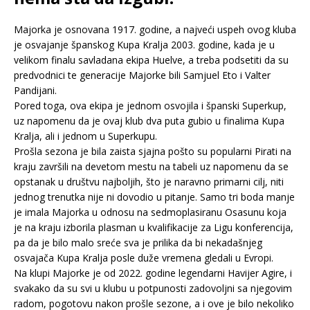
Majorka je osnovana 1917. godine, a najveći uspeh ovog kluba
je osvajanje španskog Kupa Kralja 2003. godine, kada je u
velikom finalu savladana ekipa Huelve, a treba podsetiti da su
predvodnici te generacije Majorke bili Samjuel Eto i Valter
Pandijani.
Pored toga, ova ekipa je jednom osvojila i španski Superkup,
uz napomenu da je ovaj klub dva puta gubio u finalima Kupa
Kralja, ali i jednom u Superkupu.
Prošla sezona je bila zaista sjajna pošto su popularni Pirati na
kraju završili na devetom mestu na tabeli uz napomenu da se
opstanak u društvu najboljih, što je naravno primarni cilj, niti
jednog trenutka nije ni dovodio u pitanje. Samo tri boda manje
je imala Majorka u odnosu na sedmoplasiranu Osasunu koja
je na kraju izborila plasman u kvalifikacije za Ligu konferencija,
pa da je bilo malo sreće sva je prilika da bi nekadašnjeg
osvajača Kupa Kralja posle duže vremena gledali u Evropi.
Na klupi Majorke je od 2022. godine legendarni Havijer Agire, i
svakako da su svi u klubu u potpunosti zadovoljni sa njegovim
radom, pogotovu nakon prošle sezone, a i ove je bilo nekoliko