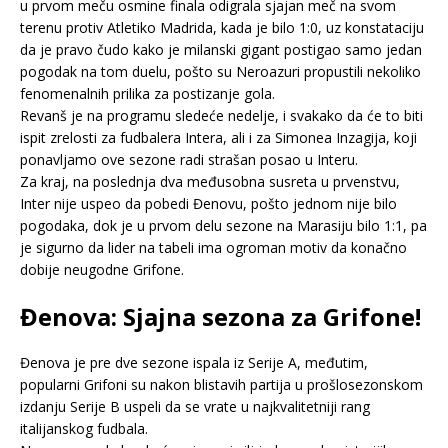
u prvom meču osmine finala odigrala sjajan meč na svom
terenu protiv Atletiko Madrida, kada je bilo 1:0, uz konstataciju
da je pravo čudo kako je milanski gigant postigao samo jedan
pogodak na tom duelu, pošto su Neroazuri propustili nekoliko
fenomenalnih prilika za postizanje gola.
Revanš je na programu sledeće nedelje, i svakako da će to biti
ispit zrelosti za fudbalera Intera, ali i za Simonea Inzagija, koji
ponavljamo ove sezone radi strašan posao u Interu.
Za kraj, na poslednja dva međusobna susreta u prvenstvu,
Inter nije uspeo da pobedi Đenovu, pošto jednom nije bilo
pogodaka, dok je u prvom delu sezone na Marasiju bilo 1:1, pa
je sigurno da lider na tabeli ima ogroman motiv da konačno
dobije neugodne Grifone.
Đenova: Sjajna sezona za Grifone!
Đenova je pre dve sezone ispala iz Serije A, međutim,
popularni Grifoni su nakon blistavih partija u prošlosezonskom
izdanju Serije B uspeli da se vrate u najkvalitetniji rang
italijanskog fudbala.