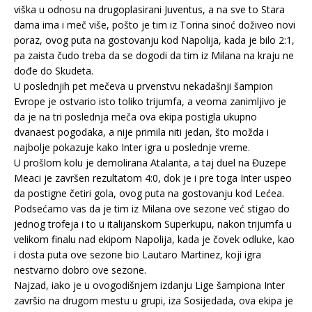
viška u odnosu na drugoplasirani Juventus, a na sve to Stara
dama ima i meč više, pošto je tim iz Torina sinoć doživeo novi
poraz, ovog puta na gostovanju kod Napolija, kada je bilo 2:1,
pa zaista čudo treba da se dogodi da tim iz Milana na kraju ne
dođe do Skudeta.
U poslednjih pet mečeva u prvenstvu nekadašnji šampion
Evrope je ostvario isto toliko trijumfa, a veoma zanimljivo je
da je na tri poslednja meča ova ekipa postigla ukupno
dvanaest pogodaka, a nije primila niti jedan, što možda i
najbolje pokazuje kako Inter igra u poslednje vreme.
U prošlom kolu je demolirana Atalanta, a taj duel na Đuzepe
Meaci je završen rezultatom 4:0, dok je i pre toga Inter uspeo
da postigne četiri gola, ovog puta na gostovanju kod Lećea.
Podsećamo vas da je tim iz Milana ove sezone već stigao do
jednog trofeja i to u italijanskom Superkupu, nakon trijumfa u
velikom finalu nad ekipom Napolija, kada je čovek odluke, kao
i dosta puta ove sezone bio Lautaro Martinez, koji igra
nestvarno dobro ove sezone.
Najzad, iako je u ovogodišnjem izdanju Lige šampiona Inter
završio na drugom mestu u grupi, iza Sosijedada, ova ekipa je