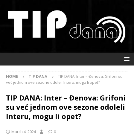
HOME
TIP DANA
TIP DANA: Inter – Đenova: Grifoni su
već jednom ove sezone odoleli Interu, mogu li opet?
TIP DANA: Inter – Đenova: Grifoni
su već jednom ove sezone odoleli
Interu, mogu li opet?
March 4, 2024
0