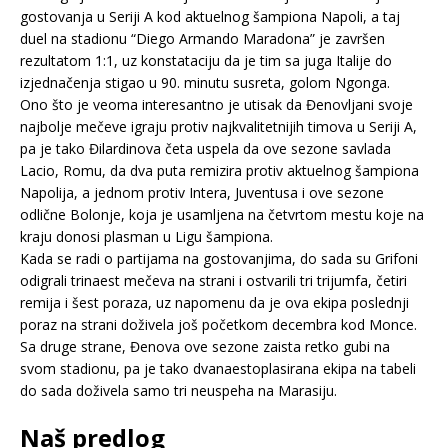
gostovanja u Seriji A kod aktuelnog šampiona Napoli, a taj
duel na stadionu “Diego Armando Maradona” je završen
rezultatom 1:1, uz konstataciju da je tim sa juga Italije do
izjednačenja stigao u 90. minutu susreta, golom Ngonga.
Ono što je veoma interesantno je utisak da Đenovljani svoje
najbolje mečeve igraju protiv najkvalitetnijih timova u Seriji A,
pa je tako Đilardinova četa uspela da ove sezone savlada
Lacio, Romu, da dva puta remizira protiv aktuelnog šampiona
Napolija, a jednom protiv Intera, Juventusa i ove sezone
odlične Bolonje, koja je usamljena na četvrtom mestu koje na
kraju donosi plasman u Ligu šampiona.
Kada se radi o partijama na gostovanjima, do sada su Grifoni
odigrali trinaest mečeva na strani i ostvarili tri trijumfa, četiri
remija i šest poraza, uz napomenu da je ova ekipa poslednji
poraz na strani doživela još početkom decembra kod Monce.
Sa druge strane, Đenova ove sezone zaista retko gubi na
svom stadionu, pa je tako dvanaestoplasirana ekipa na tabeli
do sada doživela samo tri neuspeha na Marasiju.
Naš predlog