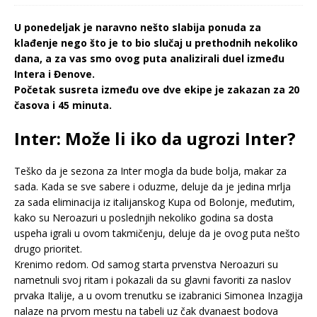
U ponedeljak je naravno nešto slabija ponuda za
klađenje nego što je to bio slučaj u prethodnih nekoliko
dana, a za vas smo ovog puta analizirali duel između
Intera i Đenove.
Početak susreta između ove dve ekipe je zakazan za 20
časova i 45 minuta.
Inter: Može li iko da ugrozi Inter?
Teško da je sezona za Inter mogla da bude bolja, makar za
sada. Kada se sve sabere i oduzme, deluje da je jedina mrlja
za sada eliminacija iz italijanskog Kupa od Bolonje, međutim,
kako su Neroazuri u poslednjih nekoliko godina sa dosta
uspeha igrali u ovom takmičenju, deluje da je ovog puta nešto
drugo prioritet.
Krenimo redom. Od samog starta prvenstva Neroazuri su
nametnuli svoj ritam i pokazali da su glavni favoriti za naslov
prvaka Italije, a u ovom trenutku se izabranici Simonea Inzagija
nalaze na prvom mestu na tabeli uz čak dvanaest bodova