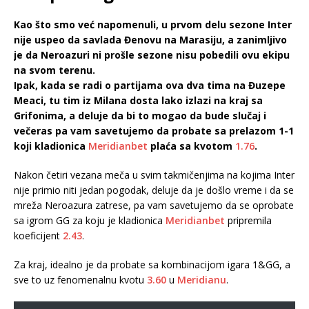
Kao što smo već napomenuli, u prvom delu sezone Inter
nije uspeo da savlada Đenovu na Marasiju, a zanimljivo
je da Neroazuri ni prošle sezone nisu pobedili ovu ekipu
na svom terenu.
Ipak, kada se radi o partijama ova dva tima na Đuzepe
Meaci, tu tim iz Milana dosta lako izlazi na kraj sa
Grifonima, a deluje da bi to mogao da bude slučaj i
večeras pa vam savetujemo da probate sa prelazom 1-1
koji kladionica
Meridianbet
plaća sa kvotom
1.76
.
Nakon četiri vezana meča u svim takmičenjima na kojima Inter
nije primio niti jedan pogodak, deluje da je došlo vreme i da se
mreža Neroazura zatrese, pa vam savetujemo da se oprobate
sa igrom GG za koju je kladionica
Meridianbet
pripremila
koeficijent
2.43
.
Za kraj, idealno je da probate sa kombinacijom igara 1&GG, a
sve to uz fenomenalnu kvotu
3.60
u
Meridianu
.