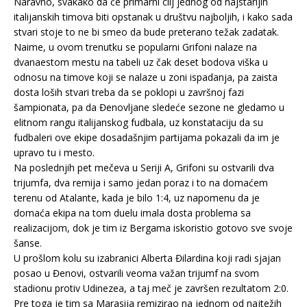
Naravno, svakako da će primarni cilj jednog od najstarijih
italijanskih timova biti opstanak u društvu najboljih, i kako sada
stvari stoje to ne bi smeo da bude preterano težak zadatak.
Naime, u ovom trenutku se popularni Grifoni nalaze na
dvanaestom mestu na tabeli uz čak deset bodova viška u
odnosu na timove koji se nalaze u zoni ispadanja, pa zaista
dosta loših stvari treba da se poklopi u završnoj fazi
šampionata, pa da Đenovljane sledeće sezone ne gledamo u
elitnom rangu italijanskog fudbala, uz konstataciju da su
fudbaleri ove ekipe dosadašnjim partijama pokazali da im je
upravo tu i mesto.
Na poslednjih pet mečeva u Seriji A, Grifoni su ostvarili dva
trijumfa, dva remija i samo jedan poraz i to na domaćem
terenu od Atalante, kada je bilo 1:4, uz napomenu da je
domaća ekipa na tom duelu imala dosta problema sa
realizacijom, dok je tim iz Bergama iskoristio gotovo sve svoje
šanse.
U prošlom kolu su izabranici Alberta Đilardina koji radi sjajan
posao u Đenovi, ostvarili veoma važan trijumf na svom
stadionu protiv Udinezea, a taj meč je završen rezultatom 2:0.
Pre toga je tim sa Marasija remizirao na jednom od najtežih