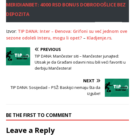
MERIDIANBET: 4000 RSD BONUS DOBRODOŠLICE BEZ
DEPOZITA
Izvor:
TIP DANA: Inter – Đenova: Grifoni su već jednom ove
sezone odoleli Interu, mogu li opet?
–
Kladjenje.rs
.
PREVIOUS
TIP DANA: Mančester siti – Mančester junajted:
Utisak je da Građani odavni nisu bili veći favoriti u
derbiju Mančestera!
NEXT
TIP DANA: Sosijedad – PSŽ: Baskijci nemaju šta da
izgube!
BE THE FIRST TO COMMENT
Leave a Reply