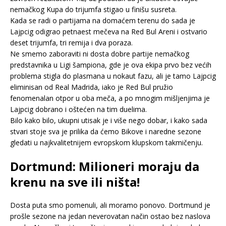
nemačkog Kupa do trijumfa stigao u finišu susreta.
Kada se radi o partijama na domaćem terenu do sada je
Lajpcig odigrao petnaest mečeva na Red Bul Areni i ostvario
deset trijumfa, tri remija i dva poraza.
Ne smemo zaboraviti ni dosta dobre partije nemačkog
predstavnika u Ligi šampiona, gde je ova ekipa prvo bez većih
problema stigla do plasmana u nokaut fazu, ali je tamo Lajpcig
eliminisan od Real Madrida, iako je Red Bul pružio
fenomenalan otpor u oba meča, a po mnogim mišljenjima je
Lajpcig dobrano i oštećen na tim duelima.
Bilo kako bilo, ukupni utisak je i više nego dobar, i kako sada
stvari stoje sva je prilika da ćemo Bikove i naredne sezone
gledati u najkvalitetnijem evropskom klupskom takmičenju.
Dortmund: Milioneri moraju da
krenu na sve ili ništa!
Dosta puta smo pomenuli, ali moramo ponovo. Dortmund je
prošle sezone na jedan neverovatan način ostao bez naslova