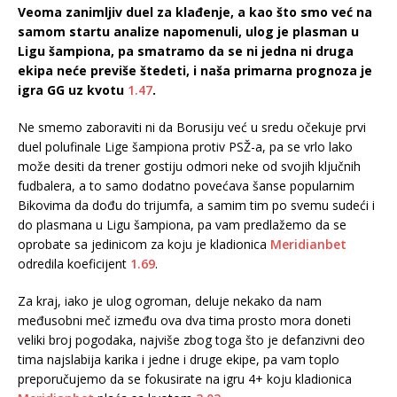
Veoma zanimljiv duel za klađenje, a kao što smo već na
samom startu analize napomenuli, ulog je plasman u
Ligu šampiona, pa smatramo da se ni jedna ni druga
ekipa neće previše štedeti, i naša primarna prognoza je
igra GG uz kvotu
1.47
.
Ne smemo zaboraviti ni da Borusiju već u sredu očekuje prvi
duel polufinale Lige šampiona protiv PSŽ-a, pa se vrlo lako
može desiti da trener gostiju odmori neke od svojih ključnih
fudbalera, a to samo dodatno povećava šanse popularnim
Bikovima da dođu do trijumfa, a samim tim po svemu sudeći i
do plasmana u Ligu šampiona, pa vam predlažemo da se
oprobate sa jedinicom za koju je kladionica
Meridianbet
odredila koeficijent
1.69
.
Za kraj, iako je ulog ogroman, deluje nekako da nam
međusobni meč između ova dva tima prosto mora doneti
veliki broj pogodaka, najviše zbog toga što je defanzivni deo
tima najslabija karika i jedne i druge ekipe, pa vam toplo
preporučujemo da se fokusirate na igru 4+ koju kladionica