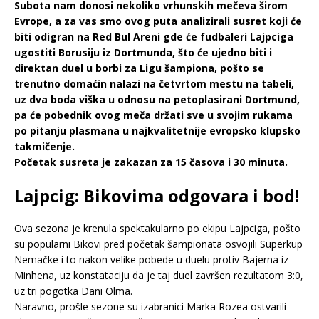
Subota nam donosi nekoliko vrhunskih mečeva širom
Evrope, a za vas smo ovog puta analizirali susret koji će
biti odigran na Red Bul Areni gde će fudbaleri Lajpciga
ugostiti Borusiju iz Dortmunda, što će ujedno biti i
direktan duel u borbi za Ligu šampiona, pošto se
trenutno domaćin nalazi na četvrtom mestu na tabeli,
uz dva boda viška u odnosu na petoplasirani Dortmund,
pa će pobednik ovog meča držati sve u svojim rukama
po pitanju plasmana u najkvalitetnije evropsko klupsko
takmičenje.
Početak susreta je zakazan za 15 časova i 30 minuta.
Lajpcig: Bikovima odgovara i bod!
Ova sezona je krenula spektakularno po ekipu Lajpciga, pošto
su popularni Bikovi pred početak šampionata osvojili Superkup
Nemačke i to nakon velike pobede u duelu protiv Bajerna iz
Minhena, uz konstataciju da je taj duel završen rezultatom 3:0,
uz tri pogotka Dani Olma.
Naravno, prošle sezone su izabranici Marka Rozea ostvarili