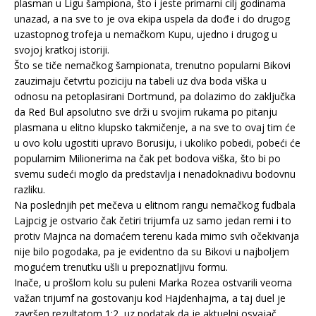
plasman u Ligu šampiona, što i jeste primarni cilj godinama
unazad, a na sve to je ova ekipa uspela da dođe i do drugog
uzastopnog trofeja u nemačkom Kupu, ujedno i drugog u
svojoj kratkoj istoriji.
Što se tiče nemačkog šampionata, trenutno popularni Bikovi
zauzimaju četvrtu poziciju na tabeli uz dva boda viška u
odnosu na petoplasirani Dortmund, pa dolazimo do zaključka
da Red Bul apsolutno sve drži u svojim rukama po pitanju
plasmana u elitno klupsko takmičenje, a na sve to ovaj tim će
u ovo kolu ugostiti upravo Borusiju, i ukoliko pobedi, pobeći će
popularnim Milionerima na čak pet bodova viška, što bi po
svemu sudeći moglo da predstavlja i nenadoknadivu bodovnu
razliku.
Na poslednjih pet mečeva u elitnom rangu nemačkog fudbala
Lajpcig je ostvario čak četiri trijumfa uz samo jedan remi i to
protiv Majnca na domaćem terenu kada mimo svih očekivanja
nije bilo pogodaka, pa je evidentno da su Bikovi u najboljem
mogućem trenutku ušli u prepoznatljivu formu.
Inače, u prošlom kolu su puleni Marka Rozea ostvarili veoma
važan trijumf na gostovanju kod Hajdenhajma, a taj duel je
završen rezultatom 1:2, uz podatak da je aktuelni osvajač