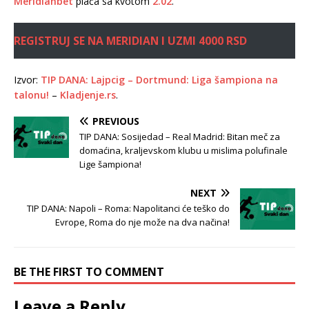
Meridianbet
plaća sa kvotom
2.02
.
REGISTRUJ SE NA MERIDIAN I UZMI 4000 RSD
Izvor:
TIP DANA: Lajpcig – Dortmund: Liga šampiona na
talonu!
–
Kladjenje.rs
.
PREVIOUS
TIP DANA: Sosijedad – Real Madrid: Bitan meč za
domaćina, kraljevskom klubu u mislima polufinale
Lige šampiona!
NEXT
TIP DANA: Napoli – Roma: Napolitanci će teško do
Evrope, Roma do nje može na dva načina!
BE THE FIRST TO COMMENT
Leave a Reply