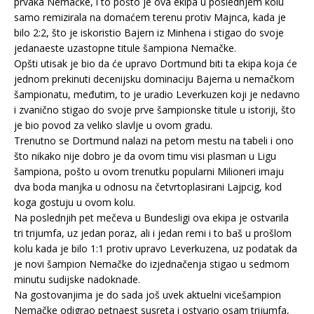
prvaka Nemačke, i to pošto je ova ekipa u poslednjem kolu
samo remizirala na domaćem terenu protiv Majnca, kada je
bilo 2:2, što je iskoristio Bajern iz Minhena i stigao do svoje
jedanaeste uzastopne titule šampiona Nemačke.
Opšti utisak je bio da će upravo Dortmund biti ta ekipa koja će
jednom prekinuti decenijsku dominaciju Bajerna u nemačkom
šampionatu, međutim, to je uradio Leverkuzen koji je nedavno
i zvanično stigao do svoje prve šampionske titule u istoriji, što
je bio povod za veliko slavlje u ovom gradu.
Trenutno se Dortmund nalazi na petom mestu na tabeli i ono
što nikako nije dobro je da ovom timu visi plasman u Ligu
šampiona, pošto u ovom trenutku popularni Milioneri imaju
dva boda manjka u odnosu na četvrtoplasirani Lajpcig, kod
koga gostuju u ovom kolu.
Na poslednjih pet mečeva u Bundesligi ova ekipa je ostvarila
tri trijumfa, uz jedan poraz, ali i jedan remi i to baš u prošlom
kolu kada je bilo 1:1 protiv upravo Leverkuzena, uz podatak da
je novi šampion Nemačke do izjednačenja stigao u sedmom
minutu sudijske nadoknade.
Na gostovanjima je do sada još uvek aktuelni vicešampion
Nemačke odigrao petnaest susreta i ostvario osam trijumfa,