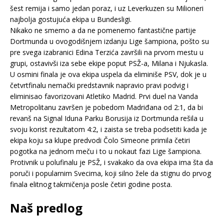
šest remija i samo jedan poraz, i uz Leverkuzen su Milioneri
najbolja gostujuća ekipa u Bundesligi.
Nikako ne smemo a da ne pomenemo fantastične partije
Dortmunda u ovogodišnjem izdanju Lige šampiona, pošto su
pre svega izabranici Edina Terzića završili na prvom mestu u
grupi, ostavivši iza sebe ekipe poput PSŽ-a, Milana i Njukasla.
U osmini finala je ova ekipa uspela da eliminiše PSV, dok je u
četvrtfinalu nemački predstavnik napravio pravi podvig i
eliminisao favorizovani Atletiko Madrid. Prvi duel na Vanda
Metropolitanu završen je pobedom Madriđana od 2:1, da bi
revanš na Signal Iduna Parku Borusija iz Dortmunda rešila u
svoju korist rezultatom 4:2, i zaista se treba podsetiti kada je
ekipa koju sa klupe predvodi Čolo Simeone primila četiri
pogotka na jednom meču i to u nokaut fazi Lige šampiona.
Protivnik u polufinalu je PSŽ, i svakako da ova ekipa ima šta da
poruči i popularnim Svecima, koji silno žele da stignu do prvog
finala elitnog takmičenja posle četiri godine posta.
Naš predlog