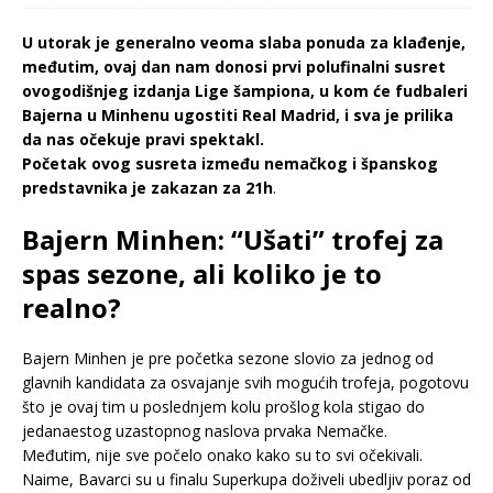
U utorak je generalno veoma slaba ponuda za klađenje,
međutim, ovaj dan nam donosi prvi polufinalni susret
ovogodišnjeg izdanja Lige šampiona, u kom će fudbaleri
Bajerna u Minhenu ugostiti Real Madrid, i sva je prilika
da nas očekuje pravi spektakl.
Početak ovog susreta između nemačkog i španskog
predstavnika je zakazan za 21h
.
Bajern Minhen: “Ušati” trofej za
spas sezone, ali koliko je to
realno?
Bajern Minhen je pre početka sezone slovio za jednog od
glavnih kandidata za osvajanje svih mogućih trofeja, pogotovu
što je ovaj tim u poslednjem kolu prošlog kola stigao do
jedanaestog uzastopnog naslova prvaka Nemačke.
Međutim, nije sve počelo onako kako su to svi očekivali.
Naime, Bavarci su u finalu Superkupa doživeli ubedljiv poraz od