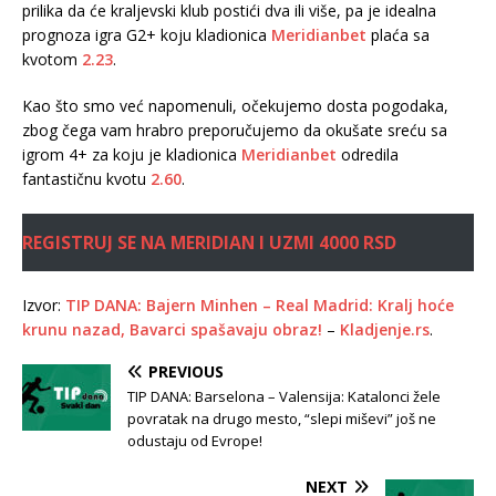
prilika da će kraljevski klub postići dva ili više, pa je idealna
prognoza igra G2+ koju kladionica
Meridianbet
plaća sa
kvotom
2.23
.
Kao što smo već napomenuli, očekujemo dosta pogodaka,
zbog čega vam hrabro preporučujemo da okušate sreću sa
igrom 4+ za koju je kladionica
Meridianbet
odredila
fantastičnu kvotu
2.60
.
REGISTRUJ SE NA MERIDIAN I UZMI 4000 RSD
Izvor:
TIP DANA: Bajern Minhen – Real Madrid: Kralj hoće
krunu nazad, Bavarci spašavaju obraz!
–
Kladjenje.rs
.
PREVIOUS
TIP DANA: Barselona – Valensija: Katalonci žele
povratak na drugo mesto, “slepi miševi” još ne
odustaju od Evrope!
NEXT