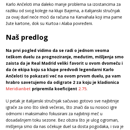
Karlo Ančeloti ima daleko manje problema sa izostancima za
razliku od svog kolege na klupi Bajerna, a italijanski stručnjak
za ovaj duel neće moći da računa na Karvahala koji ima parne
žute kartone, dok su Kurtoa i Alaba povređeni.
Naš predlog
Na prvi pogled vidimo da se radi o jednom veoma
teškom duelu za prognoziranje, međutim, mišljenja smo
zaista da je Real Madrid veliki favorit u ovom dvomeču i
da će ekipa koju sa klupe predvodi legendarni Karlo
Ančeloti to pokazati već na ovom prvom duelu, pa vam
hrabro savetujemo da odigrate 2 za koju je kladionica
Meridianbet
pripremila koeficijent
2.75
.
U petak je italijanski stručnjak sačuvao gotovo sve najbitnije
igrače za ono što sledi večeras, što znači da su nosioci igre
odmorni i maksimalno fokusirani za najbitniji meč u
dosadašnjem toku sezone. Bez obzira što je ulog ogroman,
mišljenja smo da nas očekuje duel sa dosta pogodaka, i sva je