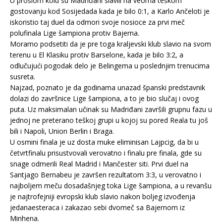
U prošlom kolu su Madriđani slavili na veoma teškom
gostovanju kod Sosijedada kada je bilo 0:1, a Karlo Ančeloti je
iskoristio taj duel da odmori svoje nosioce za prvi meč
polufinala Lige šampiona protiv Bajerna.
Moramo podsetiti da je pre toga kraljevski klub slavio na svom
terenu u El Klasiku protiv Barselone, kada je bilo 3:2, a
odlučujući pogodak delo je Belingema u poslednjim trenucima
susreta.
Najzad, poznato je da godinama unazad španski predstavnik
dolazi do završnice Lige šampiona, a to je bio slučaj i ovog
puta. Uz maksimalan učinak su Madriđani završili grupnu fazu u
jednoj ne preterano teškoj grupi u kojoj su pored Reala tu još
bili i Napoli, Union Berlin i Braga.
U osmini finala je uz dosta muke eliminisan Lajpcig, da bi u
četvrtfinalu prisustvovali verovatno i finalu pre finala, gde su
snage odmerili Real Madrid i Mančester siti. Prvi duel na
Santjago Bernabeu je završen rezultatom 3:3, u verovatno i
najboljem meču dosadašnjeg toka Lige šampiona, a u revanšu
je najtrofejniji evropski klub slavio nakon boljeg izvođenja
jedanaesteraca i zakazao sebi dvomeč sa Bajernom iz
Minhena.