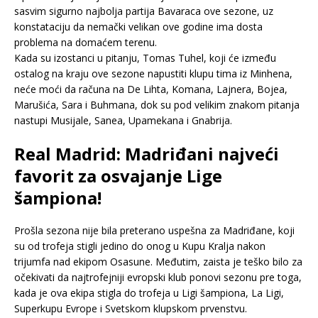
sasvim sigurno najbolja partija Bavaraca ove sezone, uz
konstataciju da nemački velikan ove godine ima dosta
problema na domaćem terenu.
Kada su izostanci u pitanju, Tomas Tuhel, koji će između
ostalog na kraju ove sezone napustiti klupu tima iz Minhena,
neće moći da računa na De Lihta, Komana, Lajnera, Bojea,
Marušića, Sara i Buhmana, dok su pod velikim znakom pitanja
nastupi Musijale, Sanea, Upamekana i Gnabrija.
Real Madrid: Madriđani najveći
favorit za osvajanje Lige
šampiona!
Prošla sezona nije bila preterano uspešna za Madriđane, koji
su od trofeja stigli jedino do onog u Kupu Kralja nakon
trijumfa nad ekipom Osasune. Međutim, zaista je teško bilo za
očekivati da najtrofejniji evropski klub ponovi sezonu pre toga,
kada je ova ekipa stigla do trofeja u Ligi šampiona, La Ligi,
Superkupu Evrope i Svetskom klupskom prvenstvu.