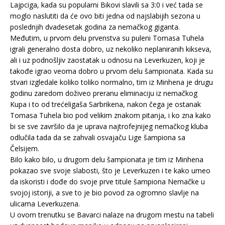
Lajpciga, kada su popularni Bikovi slavili sa 3:0 i već tada se
moglo naslutiti da će ovo biti jedna od najslabijih sezona u
poslednjih dvadesetak godina za nemačkog giganta.
Međutim, u prvom delu prvenstva su puleni Tomasa Tuhela
igrali generalno dosta dobro, uz nekoliko neplaniranih kikseva,
ali i uz podnošljiv zaostatak u odnosu na Leverkuzen, koji je
takođe igrao veoma dobro u prvom delu šampionata. Kada su
stvari izgledale koliko toliko normalno, tim iz Minhena je drugu
godinu zaredom doživeo preranu eliminaciju iz nemačkog
Kupa i to od trećeligaša Sarbrikena, nakon čega je ostanak
Tomasa Tuhela bio pod velikim znakom pitanja, i ko zna kako
bi se sve završilo da je uprava najtrofejnijeg nemačkog kluba
odlučila tada da se zahvali osvajaču Lige šampiona sa
Čelsijem.
Bilo kako bilo, u drugom delu šampionata je tim iz Minhena
pokazao sve svoje slabosti, što je Leverkuzen i te kako umeo
da iskoristi i dođe do svoje prve titule šampiona Nemačke u
svojoj istoriji, a sve to je bio povod za ogromno slavlje na
ulicama Leverkuzena.
U ovom trenutku se Bavarci nalaze na drugom mestu na tabeli