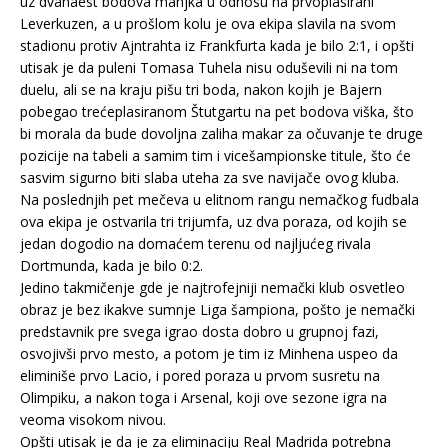
uz dvanaest bodova manjka u odnosu na prvoplasirani
Leverkuzen, a u prošlom kolu je ova ekipa slavila na svom
stadionu protiv Ajntrahta iz Frankfurta kada je bilo 2:1, i opšti
utisak je da puleni Tomasa Tuhela nisu oduševili ni na tom
duelu, ali se na kraju pišu tri boda, nakon kojih je Bajern
pobegao trećeplasiranom Štutgartu na pet bodova viška, što
bi morala da bude dovoljna zaliha makar za očuvanje te druge
pozicije na tabeli a samim tim i vicešampionske titule, što će
sasvim sigurno biti slaba uteha za sve navijače ovog kluba.
Na poslednjih pet mečeva u elitnom rangu nemačkog fudbala
ova ekipa je ostvarila tri trijumfa, uz dva poraza, od kojih se
jedan dogodio na domaćem terenu od najljućeg rivala
Dortmunda, kada je bilo 0:2.
Jedino takmičenje gde je najtrofejniji nemački klub osvetleo
obraz je bez ikakve sumnje Liga šampiona, pošto je nemački
predstavnik pre svega igrao dosta dobro u grupnoj fazi,
osvojivši prvo mesto, a potom je tim iz Minhena uspeo da
eliminiše prvo Lacio, i pored poraza u prvom susretu na
Olimpiku, a nakon toga i Arsenal, koji ove sezone igra na
veoma visokom nivou.
Opšti utisak je da je za eliminaciju Real Madrida potrebna