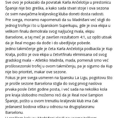
Sve ovo je pokazalo da povratak Karla Ančelotija u prestonicu
Španije nije bio greška, a kako sada stvari stoje i ova sezona
će svim navijačima kraljevskog kluba doneti dosta radosti.
Pre svega, moramo napomenuti da su Madriđani već stigli do
jednog trofeja i to u španskom Superkupu, gde je ova ekipa u
velikom finalu demolirala svog najljućeg rivala, ekipu
Barselone, a taj meč je završen rezultatom 4:1, uz opšti utisak
da je Real mogao da dođe i do ubedljivije pobede.
Jedino takmičenje gde je četa Karla Ančelotija podbacila je Kup
Kralja, pošto je ova ekipa u četvrtfinalu eliminisana od svog
gradskog rivala – Atletiko Madrida, mada, pomenuli smo već
prošlosezonski trofej u ovom takmičenju, pa je sigurno da Kup
nije bio prioritet, makar ove sezone.
Fokus je pre svega usmeren na špansku La Ligu, pogotovu što
je prošle sezone Barselona stigla do svog prvog naslova
prvaka posle četiri godine posta, i već sada na nekoliko kola
pre kraja slobodno možemo reći da je Real novi šampion
Španije, pošto u ovom trenutku kraljevski klub ima čak
jedanaest bodova viška u odnosu na drugoplasiranu
Barselonu.