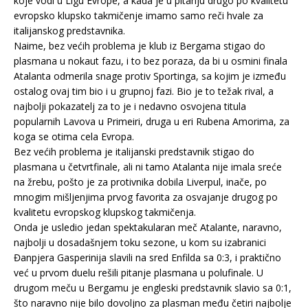
koje vodi u Ligu Evrope, a kada je u pitanju drugo po kvalitetu
evropsko klupsko takmičenje imamo samo reči hvale za
italijanskog predstavnika.
Naime, bez većih problema je klub iz Bergama stigao do
plasmana u nokaut fazu, i to bez poraza, da bi u osmini finala
Atalanta odmerila snage protiv Sportinga, sa kojim je između
ostalog ovaj tim bio i u grupnoj fazi. Bio je to težak rival, a
najbolji pokazatelj za to je i nedavno osvojena titula
popularnih Lavova u Primeiri, druga u eri Rubena Amorima, za
koga se otima cela Evropa.
Bez većih problema je italijanski predstavnik stigao do
plasmana u četvrtfinale, ali ni tamo Atalanta nije imala sreće
na žrebu, pošto je za protivnika dobila Liverpul, inače, po
mnogim mišljenjima prvog favorita za osvajanje drugog po
kvalitetu evropskog klupskog takmičenja.
Onda je usledio jedan spektakularan meč Atalante, naravno,
najbolji u dosadašnjem toku sezone, u kom su izabranici
Đanpjera Gasperinija slavili na sred Enfilda sa 0:3, i praktično
već u prvom duelu rešili pitanje plasmana u polufinale. U
drugom meču u Bergamu je engleski predstavnik slavio sa 0:1,
što naravno nije bilo dovoljno za plasman među četiri najbolje