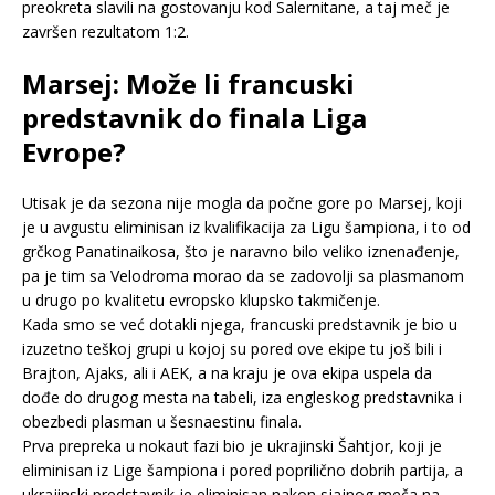
preokreta slavili na gostovanju kod Salernitane, a taj meč je
završen rezultatom 1:2.
Marsej: Može li francuski
predstavnik do finala Liga
Evrope?
Utisak je da sezona nije mogla da počne gore po Marsej, koji
je u avgustu eliminisan iz kvalifikacija za Ligu šampiona, i to od
grčkog Panatinaikosa, što je naravno bilo veliko iznenađenje,
pa je tim sa Velodroma morao da se zadovolji sa plasmanom
u drugo po kvalitetu evropsko klupsko takmičenje.
Kada smo se već dotakli njega, francuski predstavnik je bio u
izuzetno teškoj grupi u kojoj su pored ove ekipe tu još bili i
Brajton, Ajaks, ali i AEK, a na kraju je ova ekipa uspela da
dođe do drugog mesta na tabeli, iza engleskog predstavnika i
obezbedi plasman u šesnaestinu finala.
Prva prepreka u nokaut fazi bio je ukrajinski Šahtjor, koji je
eliminisan iz Lige šampiona i pored poprilično dobrih partija, a
ukrajinski predstavnik je eliminisan nakon sjajnog meča na