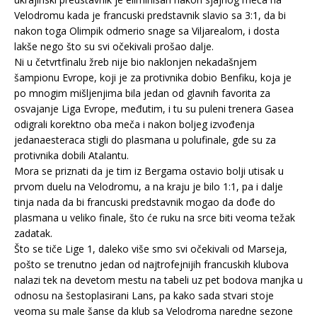
Velodromu kada je francuski predstavnik slavio sa 3:1, da bi
nakon toga Olimpik odmerio snage sa Viljarealom, i dosta
lakše nego što su svi očekivali prošao dalje.
Ni u četvrtfinalu žreb nije bio naklonjen nekadašnjem
šampionu Evrope, koji je za protivnika dobio Benfiku, koja je
po mnogim mišljenjima bila jedan od glavnih favorita za
osvajanje Liga Evrope, međutim, i tu su puleni trenera Gasea
odigrali korektno oba meča i nakon boljeg izvođenja
jedanaesteraca stigli do plasmana u polufinale, gde su za
protivnika dobili Atalantu.
Mora se priznati da je tim iz Bergama ostavio bolji utisak u
prvom duelu na Velodromu, a na kraju je bilo 1:1, pa i dalje
tinja nada da bi francuski predstavnik mogao da dođe do
plasmana u veliko finale, što će ruku na srce biti veoma težak
zadatak.
Što se tiče Lige 1, daleko više smo svi očekivali od Marseja,
pošto se trenutno jedan od najtrofejnijih francuskih klubova
nalazi tek na devetom mestu na tabeli uz pet bodova manjka u
odnosu na šestoplasirani Lans, pa kako sada stvari stoje
veoma su male šanse da klub sa Velodroma naredne sezone