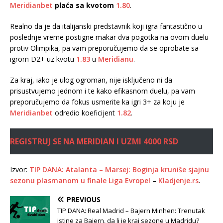
Meridianbet
plaća sa kvotom
1.80
.
Realno da je da italijanski predstavnik koji igra fantastično u
poslednje vreme postigne makar dva pogotka na ovom duelu
protiv Olimpika, pa vam preporučujemo da se oprobate sa
igrom D2+ uz kvotu
1.83
u
Meridianu
.
Za kraj, iako je ulog ogroman, nije isključeno ni da
prisustvujemo jednom i te kako efikasnom duelu, pa vam
preporučujemo da fokus usmerite ka igri 3+ za koju je
Meridianbet
odredio koeficijent
1.82
.
REGISTRUJ SE NA MERIDIAN I UZMI 4000 RSD
Izvor:
TIP DANA: Atalanta – Marsej: Boginja kruniše sjajnu
sezonu plasmanom u finale Liga Evrope!
–
Kladjenje.rs
.
PREVIOUS
TIP DANA: Real Madrid – Bajern Minhen: Trenutak
istine za Bajern, da li je kraj sezone u Madridu?