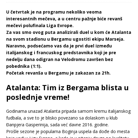
U četvrtak je na programu nekoliko veoma
interesantnih mečeva, a u centru pažnje biće revanš
mečevi polufinala Liga Evrope.
Za vas smo ovog puta analizirali duel u kom će Atalanta
na svom stadionu u Bergamu ugostiti ekipu Marseja.
Naravno, podsećamo vas da je prvi duel između
italijanskog i francuskog predstavnika koji je pre
nedelju dana odigran na Velodromu završen bez
pobednika (1:1).
Početak revanša u Bergamu je zakazan za 21h.
Atalanta: Tim iz Bergama blista u
poslednje vreme!
Godinama unazad Atalanta pripada samom kremu italijanskog
fudbala, a sve to je blisko povezano sa dolaskom u klub
Đanpjera Gasperinija, sada već davne 2016. godine.
Prošle sezone je popularna Boginja uspela da dođe do mesta