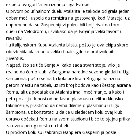
ekipe u ovogodišnjem izdanju Liga Evrope.
U prvom polufinalnom duelu Atalanta je takođe odigrala jedan
dobar meč i uspela da remizira na gostovanju kod Marseja, uz
napomenu da su Gasperinijevi puleni bili bolji rival na tom
duelu na Velodromu, i svakako da je Boginja veliki favorit u
revanšu.
I u italijanskom Kupu Atalanta blista, pošto je ova ekipa skoro
obezbedila plasman u veliko finale, gde će protivnik biti
Juventus.
Najzad, što se tiče Serije A, kako sada stvari stoje, vrlo je
realno da ćemo klub iz Bergama naredne sezone gledati u Ligi
šampiona, pošto se na tri kola pre kraja Boginja nalazi na
petom mestu na tabeli, uz isti broj bodova kao i šestoplasirana
Roma, ali uz podatak da Atalanta ima i meč manje, a kako i
peta pozicija donosi od nedavno plasmasn u elitno klupsko
takmičenje, praktično da nema dileme o plasmanu u Ligu
šampiona, uz konstataciju da će u sledećem kolu ovaj klub
upravo dočekati Romu na svom stadionu i biće to sjajna prilika
za overu petog mesta na tabeli.
U prošlom kolu su izabranici Đanpjera Gasperinija posle