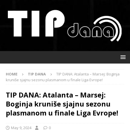
HOME
TIP DANA
TIP DANA: Atalanta – Marsej: Boginja
kruniše sjajnu sezonu plasmanom u finale Liga Evrope!
TIP DANA: Atalanta – Marsej:
Boginja kruniše sjajnu sezonu
plasmanom u finale Liga Evrope!
May 9, 2024
0