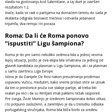
slavila na gostovanju kod Salernitane, a taj duel je završen
rezultatom 1:2.
Inače, kada se radi o partijama na domaćem terenu do sada je
Atalanta odigrala šesnaest mečeva i ostvarila jedanaest
trijumfa, dva remija i tri poraza.
Roma: Da li će Roma ponovo
“ispustiti” Ligu šampiona?
Roma je do pre samo nekoliko sedmica bila u jednoj veoma
lepoj situaciji, pošto je ova ekipa bila smatrana za jednog od
glavnih kandidata za plasman u Ligu šampiona, ali i za plasman
u samu završnicu Liga Evrope.
Istina je da Danijele De Rosi nakon preuzimanja prodrmao
uspavanu Vučicu, međutim, kako vreme prolazi stiče se utisak
da tim iz prestonice pruža sve slabije partije, ali treba biti
realan pa reći i da su Rimljani imali pakleno težak raspored.
Pre svega, Žoze Murinjo je sredinom šampionata dobio otkaz,
i to potpuno zasluženo, a zanimljivo je da u trenutku odlaska
portugalskog stručnjaka, Roma bila bliža borbi za sredinu