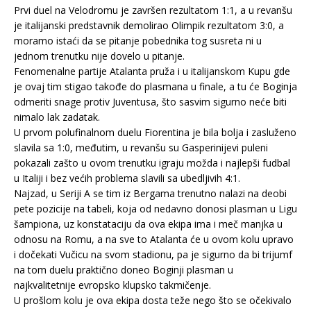
Prvi duel na Velodromu je završen rezultatom 1:1, a u revanšu
je italijanski predstavnik demolirao Olimpik rezultatom 3:0, a
moramo istaći da se pitanje pobednika tog susreta ni u
jednom trenutku nije dovelo u pitanje.
Fenomenalne partije Atalanta pruža i u italijanskom Kupu gde
je ovaj tim stigao takođe do plasmana u finale, a tu će Boginja
odmeriti snage protiv Juventusa, što sasvim sigurno neće biti
nimalo lak zadatak.
U prvom polufinalnom duelu Fiorentina je bila bolja i zasluženo
slavila sa 1:0, međutim, u revanšu su Gasperinijevi puleni
pokazali zašto u ovom trenutku igraju možda i najlepši fudbal
u Italiji i bez većih problema slavili sa ubedljivih 4:1.
Najzad, u Seriji A se tim iz Bergama trenutno nalazi na deobi
pete pozicije na tabeli, koja od nedavno donosi plasman u Ligu
šampiona, uz konstataciju da ova ekipa ima i meč manjka u
odnosu na Romu, a na sve to Atalanta će u ovom kolu upravo
i dočekati Vučicu na svom stadionu, pa je sigurno da bi trijumf
na tom duelu praktično doneo Boginji plasman u
najkvalitetnije evropsko klupsko takmičenje.
U prošlom kolu je ova ekipa dosta teže nego što se očekivalo