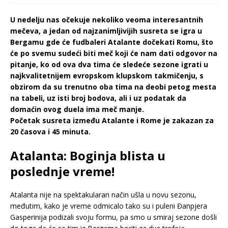
U nedelju nas očekuje nekoliko veoma interesantnih
mečeva, a jedan od najzanimljivijih susreta se igra u
Bergamu gde će fudbaleri Atalante dočekati Romu, što
će po svemu sudeći biti meč koji će nam dati odgovor na
pitanje, ko od ova dva tima će sledeće sezone igrati u
najkvalitetnijem evropskom klupskom takmičenju, s
obzirom da su trenutno oba tima na deobi petog mesta
na tabeli, uz isti broj bodova, ali i uz podatak da
domaćin ovog duela ima meč manje.
Početak susreta između Atalante i Rome je zakazan za
20 časova i 45 minuta.
Atalanta: Boginja blista u
poslednje vreme!
Atalanta nije na spektakularan način ušla u novu sezonu,
međutim, kako je vreme odmicalo tako su i puleni Đanpjera
Gasperinija podizali svoju formu, pa smo u smiraj sezone došli