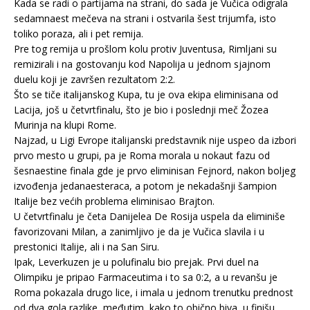
Kada se radi o partijama na strani, do sada je Vučica odigrala
sedamnaest mečeva na strani i ostvarila šest trijumfa, isto
toliko poraza, ali i pet remija.
Pre tog remija u prošlom kolu protiv Juventusa, Rimljani su
remizirali i na gostovanju kod Napolija u jednom sjajnom
duelu koji je završen rezultatom 2:2.
Što se tiče italijanskog Kupa, tu je ova ekipa eliminisana od
Lacija, još u četvrtfinalu, što je bio i poslednji meč Žozea
Murinja na klupi Rome.
Najzad, u Ligi Evrope italijanski predstavnik nije uspeo da izbori
prvo mesto u grupi, pa je Roma morala u nokaut fazu od
šesnaestine finala gde je prvo eliminisan Fejnord, nakon boljeg
izvođenja jedanaesteraca, a potom je nekadašnji šampion
Italije bez većih problema eliminisao Brajton.
U četvrtfinalu je četa Danijelea De Rosija uspela da eliminiše
favorizovani Milan, a zanimljivo je da je Vučica slavila i u
prestonici Italije, ali i na San Siru.
Ipak, Leverkuzen je u polufinalu bio prejak. Prvi duel na
Olimpiku je pripao Farmaceutima i to sa 0:2, a u revanšu je
Roma pokazala drugo lice, i imala u jednom trenutku prednost
od dva gola razlike, međutim, kako to obično biva, u finišu