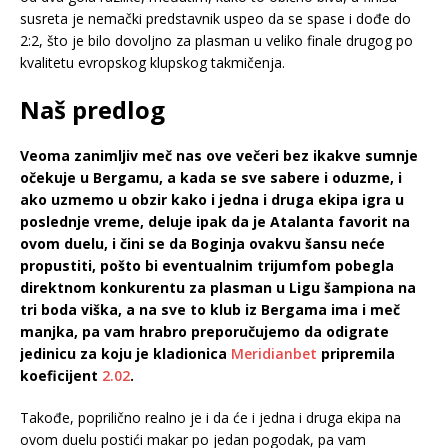
susreta je nemački predstavnik uspeo da se spase i dođe do
2:2, što je bilo dovoljno za plasman u veliko finale drugog po
kvalitetu evropskog klupskog takmičenja.
Naš predlog
Veoma zanimljiv meč nas ove večeri bez ikakve sumnje
očekuje u Bergamu, a kada se sve sabere i oduzme, i
ako uzmemo u obzir kako i jedna i druga ekipa igra u
poslednje vreme, deluje ipak da je Atalanta favorit na
ovom duelu, i čini se da Boginja ovakvu šansu neće
propustiti, pošto bi eventualnim trijumfom pobegla
direktnom konkurentu za plasman u Ligu šampiona na
tri boda viška, a na sve to klub iz Bergama ima i meč
manjka, pa vam hrabro preporučujemo da odigrate
jedinicu za koju je kladionica
Meridianbet
pripremila
koeficijent
2.02
.
Takođe, poprilično realno je i da će i jedna i druga ekipa na
ovom duelu postići makar po jedan pogodak, pa vam