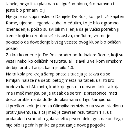
tabele, nego li za plasman u Ligu šampiona, što naravno i
jeste bio primarni cilj.
Njega je na klupi nasledio Danijele De Rosi, koji je bivši kapiten
Rome, ujedno i legenda kluba, međutim, to je bilo ogromno
iznenađenje, pošto su svi bili mišljenja da je Vučici potrebniji
trener koji ima znatno više iskustva, međutim, vreme je
pokazalo da dovođenje bivšeg veziste ovog kluba bio odličan
posao.
Za kratko vreme je De Rosi prodrmao fudbalere Rome, koji su
vezali nekoliko odličnih rezultata, ali i slavili u velikom rimskom
derbiju protiv Lacija, kada je bilo 1:0.
Na tri kola pre kraja šampionata situacija je takva da se
Rimljani nalaze na deobi petog mesta na tabeli, uz isti broj
bodova kao i Atalanta, kod koje gostuju u ovom kolu, a koja
ima i meč manjka, pa je utisak da se tim iz prestonice imati
dosta problema da dođe do plasmana u Ligu šampiona.
U prošlom kolu je tim sa Olimpika remizirao na svom stadionu
protiv Juventusa, a taj meč je završen rezultatom 1:1, uz
podatak da smo oba gola videli u prvom delu igre, nakon čega
nije bilo izglednih prilika za postizanje novog pogotka.