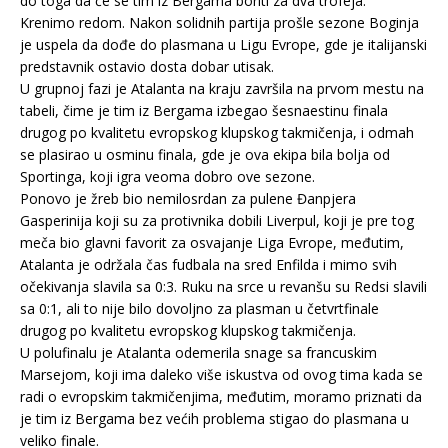
do toga da će se tim iz Bergama boriti za dva trofeja.
Krenimo redom. Nakon solidnih partija prošle sezone Boginja
je uspela da dođe do plasmana u Ligu Evrope, gde je italijanski
predstavnik ostavio dosta dobar utisak.
U grupnoj fazi je Atalanta na kraju završila na prvom mestu na
tabeli, čime je tim iz Bergama izbegao šesnaestinu finala
drugog po kvalitetu evropskog klupskog takmičenja, i odmah
se plasirao u osminu finala, gde je ova ekipa bila bolja od
Sportinga, koji igra veoma dobro ove sezone.
Ponovo je žreb bio nemilosrdan za pulene Đanpjera
Gasperinija koji su za protivnika dobili Liverpul, koji je pre tog
meča bio glavni favorit za osvajanje Liga Evrope, međutim,
Atalanta je održala čas fudbala na sred Enfilda i mimo svih
očekivanja slavila sa 0:3. Ruku na srce u revanšu su Redsi slavili
sa 0:1, ali to nije bilo dovoljno za plasman u četvrtfinale
drugog po kvalitetu evropskog klupskog takmičenja.
U polufinalu je Atalanta odemerila snage sa francuskim
Marsejom, koji ima daleko više iskustva od ovog tima kada se
radi o evropskim takmičenjima, međutim, moramo priznati da
je tim iz Bergama bez većih problema stigao do plasmana u
veliko finale.