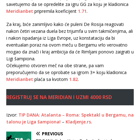
savetujemo da se opredelite za igru GG za koju je kladionica
Meridianbet
pripremila koeficijent
1.71
.
Za kraj, biće zanimljivo kako će puleni De Rosija reagovati
nakon četiri vezana duela bez trijumfa u svim takmičenjima, ali
i nakon ispadanja iz Liga Evrope, uz konstataciju da bi
eventualan poraz na ovom meču u Bergamu vrlo verovatno
mogao da znači i kraj ambicija da će Rimljani ponovo zaigrati u
Ligi šampiona.
Očekujemo otvoren meč na obe strane, pa vam
preporučujemo da se oprobate sa igrom 3+ koju kladionica
Meridianbet
plaća sa kvotom
1.82
.
REGISTRUJ SE NA MERIDIAN I UZMI 4000 RSD
Izvor:
TIP DANA: Atalanta – Roma: Spektakl u Bergamu, na
talonu je Liga šampiona!
–
Kladjenje.rs
.
PREVIOUS