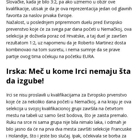
Slovačke, kada je bilo 3:2, pa ako uzmemo u obzir ove
kvalifikacije, utisak je da je ova reprezentacija jedan od glavnih
favorita za naslov prvaka Evrope.
Nažalost, u poslednjem pripremnom duelu pred Evropsko
prevenstvo koje će za svega par dana početi u Nemačkoj, ova
selekcija je doživela poraz od Hrvatske, a taj duel je završen
rezultatom 1:2, uz napomenu da je Roberto Martinez dosta
kombinovao na tom susretu, i nema sumnje da se prave
partije ovog tima očekuju na početku EURA.
Irska: Meč u kome Irci nemaju šta
da izgube!
Irci se nisu proslavili u kvalifikacijama za Evropsko prvenstvo
koje će za nekoliko dana početi u Nemačkoj, a na kraju je ova
selekcija u svojoj kvalifikacionoj grupi završila na četvrtom
mestu na tabeli uz samo šest bodova, što je zaista premalo.
Ruku na srce ni sama grupa nije bila nimalo laka, i odmah je
bilo jasno da će na prva dva mesta završiti selekcije Francuske
i Holandije, što i jeste bio slučaj. Ipak, očekivala se borba za