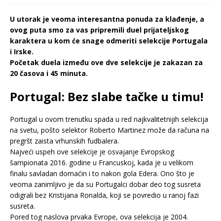
U utorak je veoma interesantna ponuda za klađenje, a
ovog puta smo za vas pripremili duel prijateljskog
karaktera u kom će snage odmeriti selekcije Portugala
i Irske.
Početak duela između ove dve selekcije je zakazan za
20 časova i 45 minuta.
Portugal: Bez slabe tačke u timu!
Portugal u ovom trenutku spada u red najkvalitetnijih selekcija
na svetu, pošto selektor Roberto Martinez može da računa na
pregršt zaista vrhunskih fudbalera.
Najveći uspeh ove selekcije je osvajanje Evropskog
šampionata 2016. godine u Francuskoj, kada je u velikom
finalu savladan domaćin i to nakon gola Edera. Ono što je
veoma zanimljivo je da su Portugalci dobar deo tog susreta
odigrali bez Kristijana Ronalda, koji se povredio u ranoj fazi
susreta.
Pored tog naslova prvaka Evrope, ova selekcija je 2004.