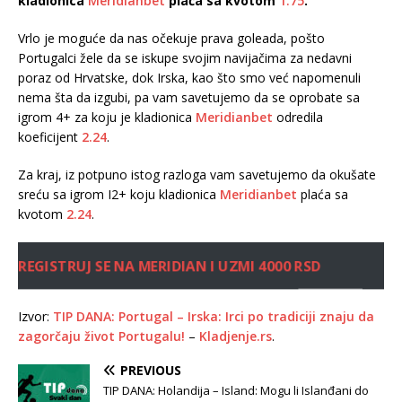
kladionica
Meridianbet
plaća sa kvotom
1.75
.
Vrlo je moguće da nas očekuje prava goleada, pošto
Portugalci žele da se iskupe svojim navijačima za nedavni
poraz od Hrvatske, dok Irska, kao što smo već napomenuli
nema šta da izgubi, pa vam savetujemo da se oprobate sa
igrom 4+ za koju je kladionica
Meridianbet
odredila
koeficijent
2.24
.
Za kraj, iz potpuno istog razloga vam savetujemo da okušate
sreću sa igrom I2+ koju kladionica
Meridianbet
plaća sa
kvotom
2.24
.
REGISTRUJ SE NA MERIDIAN I UZMI 4000 RSD
Izvor:
TIP DANA: Portugal – Irska: Irci po tradiciji znaju da
zagorčaju život Portugalu!
–
Kladjenje.rs
.
PREVIOUS
TIP DANA: Holandija – Island: Mogu li Islanđani do