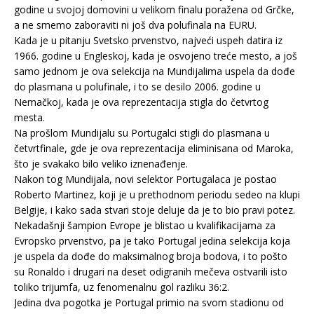
godine u svojoj domovini u velikom finalu poražena od Grčke,
a ne smemo zaboraviti ni još dva polufinala na EURU.
Kada je u pitanju Svetsko prvenstvo, najveći uspeh datira iz
1966. godine u Engleskoj, kada je osvojeno treće mesto, a još
samo jednom je ova selekcija na Mundijalima uspela da dođe
do plasmana u polufinale, i to se desilo 2006. godine u
Nemačkoj, kada je ova reprezentacija stigla do četvrtog
mesta.
Na prošlom Mundijalu su Portugalci stigli do plasmana u
četvrtfinale, gde je ova reprezentacija eliminisana od Maroka,
što je svakako bilo veliko iznenađenje.
Nakon tog Mundijala, novi selektor Portugalaca je postao
Roberto Martinez, koji je u prethodnom periodu sedeo na klupi
Belgije, i kako sada stvari stoje deluje da je to bio pravi potez.
Nekadašnji šampion Evrope je blistao u kvalifikacijama za
Evropsko prvenstvo, pa je tako Portugal jedina selekcija koja
je uspela da dođe do maksimalnog broja bodova, i to pošto
su Ronaldo i drugari na deset odigranih mečeva ostvarili isto
toliko trijumfa, uz fenomenalnu gol razliku 36:2.
Jedina dva pogotka je Portugal primio na svom stadionu od