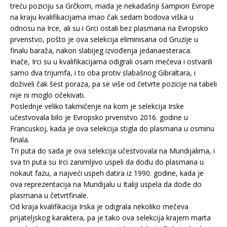
treću poziciju sa Grčkom, mada je nekadašnji šampion Evrope
na kraju kvalifikacijama imao čak sedam bodova viška u
odnosu na Irce, ali su i Grci ostali bez plasmana na Evropsko
prvenstvo, pošto je ova selekcija eliminisana od Gruzije u
finalu baraža, nakon slabijeg izvođenja jedanaesteraca.
Inače, Irci su u kvalifikacijama odigrali osam mečeva i ostvarili
samo dva trijumfa, i to oba protiv slabašnog Gibraltara, i
doživeli čak šest poraza, pa se više od četvrte pozicije na tabeli
nije ni moglo očekivati.
Poslednje veliko takmičenje na kom je selekcija Irske
učestvovala bilo je Evropsko prvenstvo 2016. godine u
Francuskoj, kada je ova selekcija stigla do plasmana u osminu
finala.
Tri puta do sada je ova selekcija učestvovala na Mundijalima, i
sva tri puta su Irci zanimljivo uspeli da dođu do plasmana u
nokaut fazu, a najveći uspeh datira iz 1990. godine, kada je
ova reprezentacija na Mundijalu u Italiji uspela da dođe do
plasmana u četvrtfinale.
Od kraja kvalifikacija Irska je odigrala nekoliko mečeva
prijateljskog karaktera, pa je tako ova selekcija krajem marta