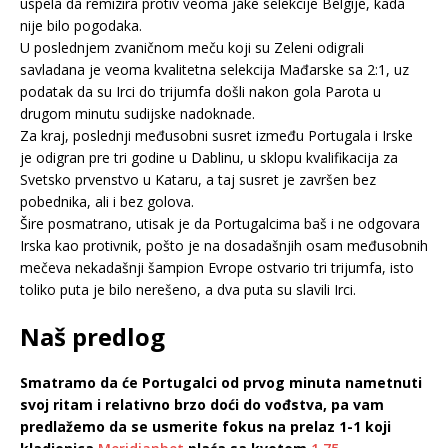
uspela da remizira protiv veoma jake selekcije Belgije, kada
nije bilo pogodaka.
U poslednjem zvaničnom meču koji su Zeleni odigrali
savladana je veoma kvalitetna selekcija Mađarske sa 2:1, uz
podatak da su Irci do trijumfa došli nakon gola Parota u
drugom minutu sudijske nadoknade.
Za kraj, poslednji međusobni susret između Portugala i Irske
je odigran pre tri godine u Dablinu, u sklopu kvalifikacija za
Svetsko prvenstvo u Kataru, a taj susret je završen bez
pobednika, ali i bez golova.
Šire posmatrano, utisak je da Portugalcima baš i ne odgovara
Irska kao protivnik, pošto je na dosadašnjih osam međusobnih
mečeva nekadašnji šampion Evrope ostvario tri trijumfa, isto
toliko puta je bilo nerešeno, a dva puta su slavili Irci.
Naš predlog
Smatramo da će Portugalci od prvog minuta nametnuti
svoj ritam i relativno brzo doći do vođstva, pa vam
predlažemo da se usmerite fokus na prelaz 1-1 koji