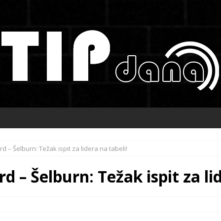
d – Šelburn: Težak ispit za lidera na tabeli!
 – Šelburn: Težak ispit za lid