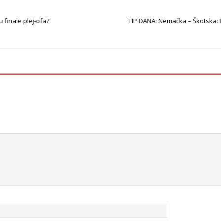
u finale plej-ofa?
TIP DANA: Nemačka – Škotska: P