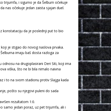
o trijumfa, i sigurno je da Šelburn očekuje
o da nas očekuje jedan zaista sjajan duel.
 konstataciju da je poslednji put to bio
koji je stigao do novog naslova prvaka.
i Šelburna imaju baš dosta razloga za
odnosu na drugoplasirani Deri Siti, koji ima
va viška, što ne bi bila nimalo naivna
az i to na svom stadionu protiv Slajga kada
nje, pošto su njegovi puleni do sada
avršen rezultatom 1:0.
o samo jedan poraz, uz pet trijumfa, ali i