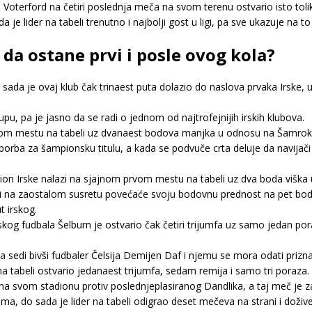
e Voterford na četiri poslednja meča na svom terenu ostvario isto tolik
je lider na tabeli trenutno i najbolji gost u ligi, pa sve ukazuje na t
 da ostane prvi i posle ovog kola?
ada je ovaj klub čak trinaest puta dolazio do naslova prvaka Irske, uz
u, pa je jasno da se radi o jednom od najtrofejnijih irskih klubova.
rtom mestu na tabeli uz dvanaest bodova manjka u odnosu na Šamrok 
 borba za šampionsku titulu, a kada se podvuče crta deluje da navijač
n Irske nalazi na sjajnom prvom mestu na tabeli uz dva boda viška u 
slavi na zaostalom susretu povećaće svoju bodovnu prednost na pet bodo
 irskog.
kog fudbala Šelburn je ostvario čak četiri trijumfa uz samo jedan por
sedi bivši fudbaler Čelsija Demijen Daf i njemu se mora odati prizna
r na tabeli ostvario jedanaest trijumfa, sedam remija i samo tri poraza.
i na svom stadionu protiv poslednjeplasiranog Dandlika, a taj meč je z
ma, do sada je lider na tabeli odigrao deset mečeva na strani i dožive