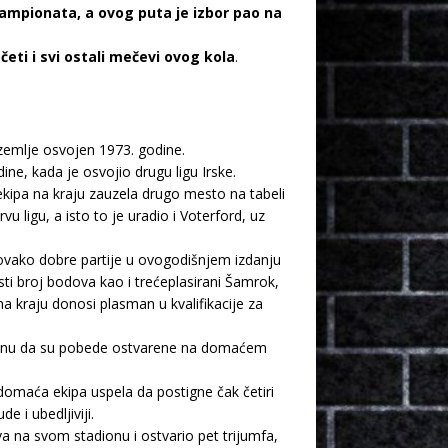
šampionata, a ovog puta je izbor pao na
ti i svi ostali mečevi ovog kola
.
 zemlje osvojen 1973. godine.
ine, kada je osvojio drugu ligu Irske.
ekipa na kraju zauzela drugo mesto na tabeli
ligu, a isto to je uradio i Voterford, uz
 ovako dobre partije u ovogodišnjem izdanju
sti broj bodova kao i trećeplasirani Šamrok,
na kraju donosi plasman u kvalifikacije za
pomenu da su pobede ostvarene na domaćem
domaća ekipa uspela da postigne čak četiri
 i ubedljiviji.
 na svom stadionu i ostvario pet trijumfa,