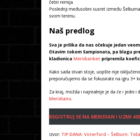
četiri remija.
Poslednji međusobni susret između Šelburna 
svom terenu.
Naš predlog
Sva je prilika da nas očekuje jedan veom
čitavim tokom šampionata, pa blagu pre
kladionica
Meridianbet
pripremila koefic
Kako sada stvari stoje, uopšte nije isključe
preporučujemo da se fokusirate na igru 3+ k
Za kraj, možda i najrealnije je da će i jedn
Meridianu
.
REGISTRUJ SE NA MERIDIAN I UZMI 40
Izvor:
TIP DANA: Voterford – Šelburn: Težak