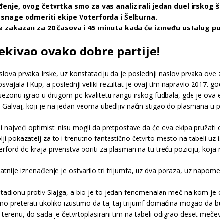
enje, ovog četvrtka smo za vas analizirali jedan duel irskog 
 snage odmeriti ekipe Voterforda i Šelburna.
 zakazan za 20 časova i 45 minuta kada će između ostalog poče
ekivao ovako dobre partije!
slova prvaka Irske, uz konstataciju da je poslednji naslov prvaka ove
vajala i Kup, a poslednji veliki rezultat je ovaj tim napravio 2017. god
 sezonu igrao u drugom po kvalitetu rangu irskog fudbala, gde je ova 
vaj, koji je na jedan veoma ubedljiv način stigao do plasmana u prvu 
i najveći optimisti nisu mogli da pretpostave da će ova ekipa pružati
ji pokazatelj za to i trenutno fantastično četvrto mesto na tabeli uz i
erford do kraja prvenstva boriti za plasman na tu treću poziciju, koja 
jatnije iznenađenje je ostvarilo tri trijumfa, uz dva poraza, uz na
stadionu protiv Slajga, a bio je to jedan fenomenalan meč na kom je 
o preterati ukoliko izustimo da taj taj trijumf domaćina mogao da bude
renu, do sada je četvrtoplasirani tim na tabeli odigrao deset mečeva