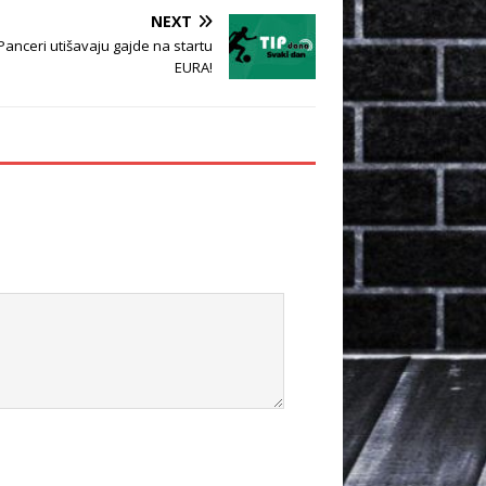
NEXT
anceri utišavaju gajde na startu
EURA!