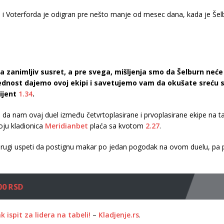
i Voterforda je odigran pre nešto manje od mesec dana, kada je Šel
a zanimljiv susret, a pre svega, mišljenja smo da Šelburn neće
dnost dajemo ovoj ekipi i savetujemo vam da okušate sreću 
ijent
1.34
.
no da nam ovaj duel između četvrtoplasirane i prvoplasirane ekipe na
oju kladionica
Meridianbet
plaća sa kvotom
2.27
.
i i drugi uspeti da postignu makar po jedan pogodak na ovom duelu, p
00 RSD
 ispit za lidera na tabeli!
–
Kladjenje.rs
.