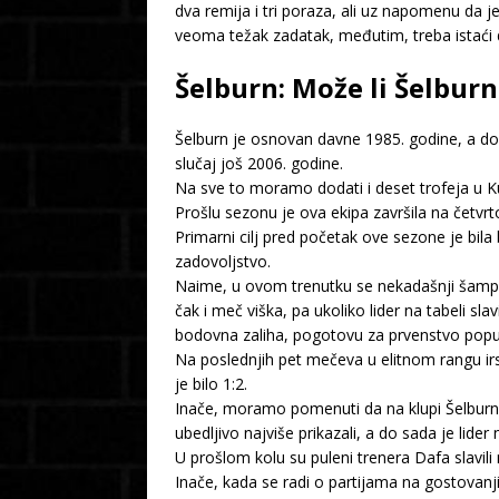
dva remija i tri poraza, ali uz napomenu da j
veoma težak zadatak, međutim, treba istaći da 
Šelburn: Može li Šelburn
Šelburn je osnovan davne 1985. godine, a do s
slučaj još 2006. godine.
Na sve to moramo dodati i deset trofeja u Kup
Prošlu sezonu je ova ekipa završila na četv
Primarni cilj pred početak ove sezone je bila
zadovoljstvo.
Naime, u ovom trenutku se nekadašnji šampio
čak i meč viška, pa ukoliko lider na tabeli 
bodovna zaliha, pogotovu za prvenstvo poput
Na poslednjih pet mečeva u elitnom rangu irs
je bilo 1:2.
Inače, moramo pomenuti da na klupi Šelburna 
ubedljivo najviše prikazali, a do sada je lide
U prošlom kolu su puleni trenera Dafa slavil
Inače, kada se radi o partijama na gostovanji