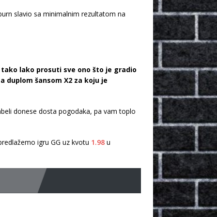
burn slavio sa minimalnim rezultatom na
 tako lako prosuti sve ono što je gradio
sa duplom šansom X2 za koju je
 tabeli donese dosta pogodaka, pa vam toplo
a predlažemo igru GG uz kvotu
1.98
u