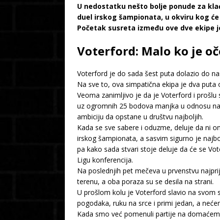
U nedostatku nešto bolje ponude za klađ
duel irskog šampionata, u okviru kog će
Početak susreta između ove dve ekipe je
Voterford: Malo ko je oč
Voterford je do sada šest puta dolazio do na
Na sve to, ova simpatična ekipa je dva puta os
Veoma zanimljivo je da je Voterford i prošlu
uz ogromnih 25 bodova manjka u odnosu na Gal
ambiciju da opstane u društvu najboljih.
Kada se sve sabere i oduzme, deluje da ni on
irskog šampionata, a sasvim sigurno je najbol
pa kako sada stvari stoje deluje da će se Vot
Ligu konferencija.
Na poslednjih pet mečeva u prvenstvu najpri
terenu, a oba poraza su se desila na strani.
U prošlom kolu je Voterford slavio na svom 
pogodaka, ruku na srce i primi jedan, a nećem
Kada smo već pomenuli partije na domaćem te