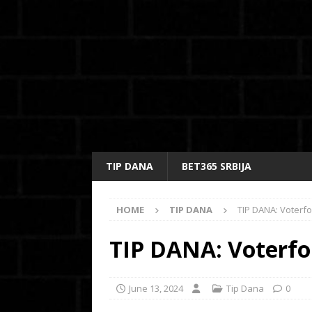
TIP DANA
BET365 SRBIJA
HOME
TIP DANA
TIP DANA: Voterfor
TIP DANA: Voterford
June 13, 2024
Tip Dana
0