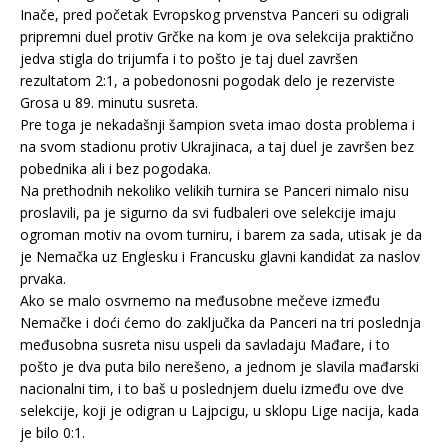
Inače, pred početak Evropskog prvenstva Panceri su odigrali
pripremni duel protiv Grčke na kom je ova selekcija praktično
jedva stigla do trijumfa i to pošto je taj duel završen
rezultatom 2:1, a pobedonosni pogodak delo je rezerviste
Grosa u 89. minutu susreta.
Pre toga je nekadašnji šampion sveta imao dosta problema i
na svom stadionu protiv Ukrajinaca, a taj duel je završen bez
pobednika ali i bez pogodaka.
Na prethodnih nekoliko velikih turnira se Panceri nimalo nisu
proslavili, pa je sigurno da svi fudbaleri ove selekcije imaju
ogroman motiv na ovom turniru, i barem za sada, utisak je da
je Nemačka uz Englesku i Francusku glavni kandidat za naslov
prvaka.
Ako se malo osvrnemo na međusobne mečeve između
Nemačke i doći ćemo do zaključka da Panceri na tri poslednja
međusobna susreta nisu uspeli da savladaju Mađare, i to
pošto je dva puta bilo nerešeno, a jednom je slavila mađarski
nacionalni tim, i to baš u poslednjem duelu između ove dve
selekcije, koji je odigran u Lajpcigu, u sklopu Lige nacija, kada
je bilo 0:1.