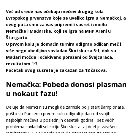
Već od srede nas očekuju mečevi drugog kola
Evropskog prvenstva koje se uveliko igra u Nemačkoj, a
ovog puta smo za vas pripremili susret između
Nemačke i Mađarske, koji se igra na MHP Areni u
Štutgartu.
U prvom kolu je domaćin turnira odigrao odličan meč i
više nego ubedljivo savladao Škotsku sa 5:1, dok su
Mađari možda i očekivano poraženi od Švajcaraca,
rezultatom 1:3.
Početak ovog susreta je zakazan za 18 časova.
Nemačka: Pobeda donosi plasman
u nokaut fazu!
Deluje da Nemci nisu mogli da zamisle bolji start šampionata,
pošto su Panceri u prvom kolu odigrali jedan od svojih
najboljih mečeva u poslednjih desetak godina i bez većih
problema savladali selekciju Škotske, a taj duel je završen