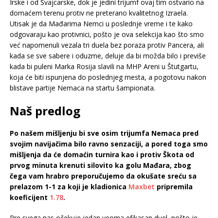
Irske i od Švajcarske, dok je jedini trijumf ovaj tim ostvario na
domaćem terenu protiv ne preterano kvalitetnog Izraela.
Utisak je da Mađarima Nemci u poslednje vreme i te kako
odgovaraju kao protivnici, pošto je ova selekcija kao što smo
već napomenuli vezala tri duela bez poraza protiv Pancera, ali
kada se sve sabere i oduzme, deluje da bi možda bilo i previše
kada bi puleni Marka Rosija slavili na MHP Areni u Štutgartu,
koja će biti ispunjena do poslednjeg mesta, a pogotovu nakon
blistave partije Nemaca na startu šampionata.
Naš predlog
Po našem mišljenju bi sve osim trijumfa Nemaca pred
svojim navijačima bilo ravno senzaciji, a pored toga smo
mišljenja da će domaćin turnira kao i protiv Škota od
prvog minuta krenuti silovito ka golu Mađara, zbog
čega vam hrabro preporučujemo da okušate sreću sa
prelazom 1-1 za koji je kladionica
Maxbet
pripremila
koeficijent
1.78
.
Pre svega nas očekuje jedan veoma efikasan duel, pošto je