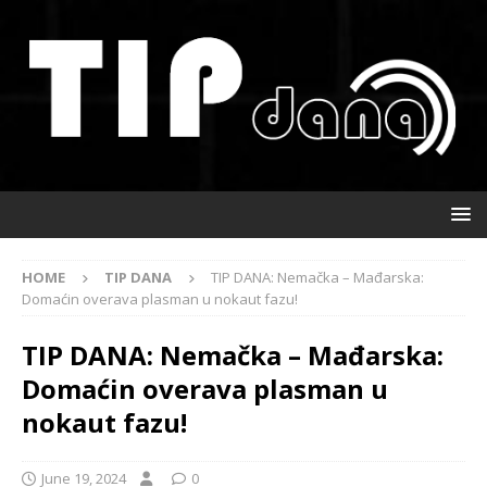
HOME
TIP DANA
TIP DANA: Nemačka – Mađarska:
Domaćin overava plasman u nokaut fazu!
TIP DANA: Nemačka – Mađarska:
Domaćin overava plasman u
nokaut fazu!
June 19, 2024
0