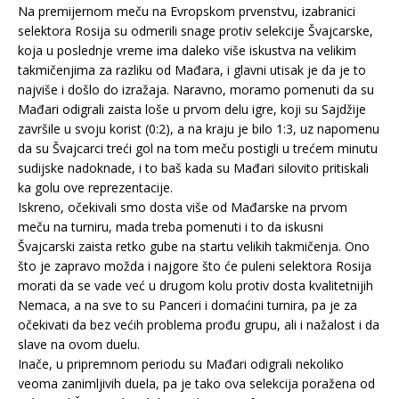
Na premijernom meču na Evropskom prvenstvu, izabranici
selektora Rosija su odmerili snage protiv selekcije Švajcarske,
koja u poslednje vreme ima daleko više iskustva na velikim
takmičenjima za razliku od Mađara, i glavni utisak je da je to
najviše i došlo do izražaja. Naravno, moramo pomenuti da su
Mađari odigrali zaista loše u prvom delu igre, koji su Sajdžije
završile u svoju korist (0:2), a na kraju je bilo 1:3, uz napomenu
da su Švajcarci treći gol na tom meču postigli u trećem minutu
sudijske nadoknade, i to baš kada su Mađari silovito pritiskali
ka golu ove reprezentacije.
Iskreno, očekivali smo dosta više od Mađarske na prvom
meču na turniru, mada treba pomenuti i to da iskusni
Švajcarski zaista retko gube na startu velikih takmičenja. Ono
što je zapravo možda i najgore što će puleni selektora Rosija
morati da se vade već u drugom kolu protiv dosta kvalitetnijih
Nemaca, a na sve to su Panceri i domaćini turnira, pa je za
očekivati da bez većih problema prođu grupu, ali i nažalost i da
slave na ovom duelu.
Inače, u pripremnom periodu su Mađari odigrali nekoliko
veoma zanimljivih duela, pa je tako ova selekcija poražena od