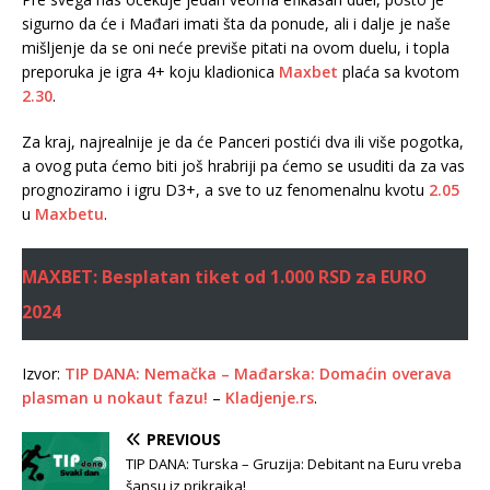
sigurno da će i Mađari imati šta da ponude, ali i dalje je naše
mišljenje da se oni neće previše pitati na ovom duelu, i topla
preporuka je igra 4+ koju kladionica
Maxbet
plaća sa kvotom
2.30
.
Za kraj, najrealnije je da će Panceri postići dva ili više pogotka,
a ovog puta ćemo biti još hrabriji pa ćemo se usuditi da za vas
prognoziramo i igru D3+, a sve to uz fenomenalnu kvotu
2.05
u
Maxbetu
.
MAXBET: Besplatan tiket od 1.000 RSD za EURO
2024
Izvor:
TIP DANA: Nemačka – Mađarska: Domaćin overava
plasman u nokaut fazu!
–
Kladjenje.rs
.
PREVIOUS
TIP DANA: Turska – Gruzija: Debitant na Euru vreba
šansu iz prikrajka!