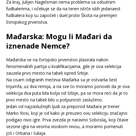
Za kraj, Julijen Nagelsman nema problema sa odsutnim
fudbalerima, i očekuje se da na teren istrče istih jedanaest
fudbalera koji su započeli i duel protiv Škota na premijeri
Evropskog prvenstva.
Mađarska: Mogu li Mađari da
iznenade Nemce?
Mađarska se na Evropsko prvenstvo plasirala nakon
fenomenalnih partija u kvalifikacijama, gde je ova selekcija
zauzela prvo mesto na tabeli ispred Srbije.
Na osam odigranih mečeva Mađarka sa je ostvarila šest
trijumfa, uz dva remija, a na sve to moramo ponoviti da je ova
selekcija dva puta bila bolja od Srbije, pa se mora reći da je to
prvo mesto na tabeli bilo u potpunosti zasluženo.
Jedan od najzaslužnijih ljudi za preporod Mađara je trener
Marko Rosi, koji je od kako je preuzeo ovu selekciju značajno
podigao nivo igre. Prva zvezda je naravno Soboslaj, koji čitave
sezone igra na veoma visokom nivou, a moramo pomenuti
još i Orbana i Salaja.