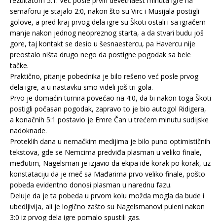
rezultatom 5:1. Već posle prvih devetnaest minuta igre na
semaforu je stajalo 2:0, nakon što su Virc i Musijala postigli
golove, a pred kraj prvog dela igre su Škoti ostali i sa igračem
manje nakon jednog neopreznog starta, a da stvari budu još
gore, taj kontakt se desio u šesnaestercu, pa Havercu nije
preostalo ništa drugo nego da postigne pogodak sa bele
tačke.
Praktično, pitanje pobednika je bilo rešeno već posle prvog
dela igre, a u nastavku smo videli još tri gola.
Prvo je domaćin turnira povećao na 4:0, da bi nakon toga Škoti
postigli počasan pogodak, zapravo to je bio autogol Ridigera,
a konačnih 5:1 postavio je Emre Čan u trećem minutu sudijske
nadoknade.
Proteklih dana u nemačkim medijima je bilo puno optimističnih
tekstova, gde se Nemcima predviđa plasman u veliko finale,
međutim, Nagelsman je izjavio da ekipa ide korak po korak, uz
konstataciju da je meč sa Mađarima prvo veliko finale, pošto
pobeda evidentno donosi plasman u narednu fazu.
Deluje da je ta pobeda u prvom kolu možda mogla da bude i
ubedljivija, ali je logično zašto su Nagelsmanovi puleni nakon
3:0 iz prvog dela igre pomalo spustili gas.