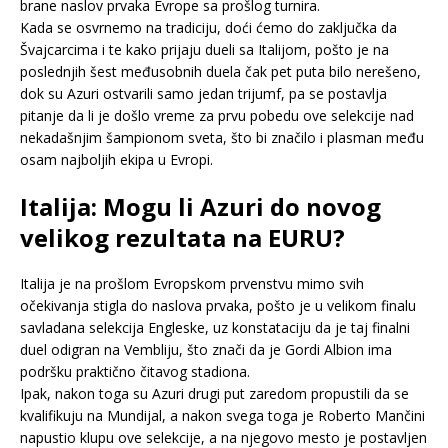
brane naslov prvaka Evrope sa prošlog turnira.
Kada se osvrnemo na tradiciju, doći ćemo do zaključka da
Švajcarcima i te kako prijaju dueli sa Italijom, pošto je na
poslednjih šest međusobnih duela čak pet puta bilo nerešeno,
dok su Azuri ostvarili samo jedan trijumf, pa se postavlja
pitanje da li je došlo vreme za prvu pobedu ove selekcije nad
nekadašnjim šampionom sveta, što bi značilo i plasman među
osam najboljih ekipa u Evropi.
Italija: Mogu li Azuri do novog
velikog rezultata na EURU?
Italija je na prošlom Evropskom prvenstvu mimo svih
očekivanja stigla do naslova prvaka, pošto je u velikom finalu
savladana selekcija Engleske, uz konstataciju da je taj finalni
duel odigran na Vembliju, što znači da je Gordi Albion ima
podršku praktično čitavog stadiona.
Ipak, nakon toga su Azuri drugi put zaredom propustili da se
kvalifikuju na Mundijal, a nakon svega toga je Roberto Mančini
napustio klupu ove selekcije, a na njegovo mesto je postavljen