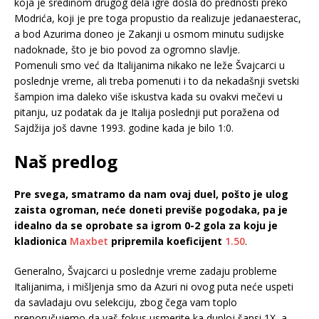
koja je sredinom drugog dela igre došla do prednosti preko
Modrića, koji je pre toga propustio da realizuje jedanaesterac,
a bod Azurima doneo je Zakanji u osmom minutu sudijske
nadoknade, što je bio povod za ogromno slavlje.
Pomenuli smo već da Italijanima nikako ne leže Švajcarci u
poslednje vreme, ali treba pomenuti i to da nekadašnji svetski
šampion ima daleko više iskustva kada su ovakvi mečevi u
pitanju, uz podatak da je Italija poslednji put poražena od
Sajdžija još davne 1993. godine kada je bilo 1:0.
Naš predlog
Pre svega, smatramo da nam ovaj duel, pošto je ulog
zaista ogroman, neće doneti previše pogodaka, pa je
idealno da se oprobate sa igrom 0-2 gola za koju je
kladionica
Maxbet
pripremila koeficijent
1.50
.
Generalno, Švajcarci u poslednje vreme zadaju probleme
Italijanima, i mišljenja smo da Azuri ni ovog puta neće uspeti
da savladaju ovu selekciju, zbog čega vam toplo
preporučujemo da vaš fokus usmerite ka duploj šansi 1X, a