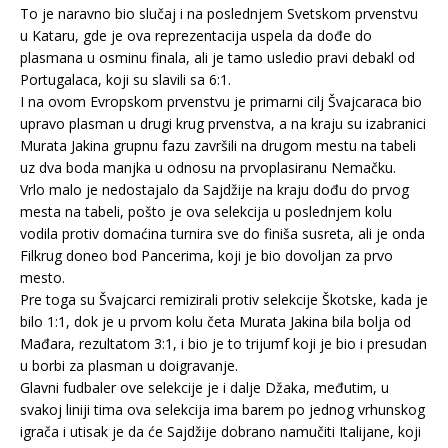
To je naravno bio slučaj i na poslednjem Svetskom prvenstvu
u Kataru, gde je ova reprezentacija uspela da dođe do
plasmana u osminu finala, ali je tamo usledio pravi debakl od
Portugalaca, koji su slavili sa 6:1.
I na ovom Evropskom prvenstvu je primarni cilj Švajcaraca bio
upravo plasman u drugi krug prvenstva, a na kraju su izabranici
Murata Jakina grupnu fazu završili na drugom mestu na tabeli
uz dva boda manjka u odnosu na prvoplasiranu Nemačku.
Vrlo malo je nedostajalo da Sajdžije na kraju dođu do prvog
mesta na tabeli, pošto je ova selekcija u poslednjem kolu
vodila protiv domaćina turnira sve do finiša susreta, ali je onda
Filkrug doneo bod Pancerima, koji je bio dovoljan za prvo
mesto.
Pre toga su Švajcarci remizirali protiv selekcije Škotske, kada je
bilo 1:1, dok je u prvom kolu četa Murata Jakina bila bolja od
Mađara, rezultatom 3:1, i bio je to trijumf koji je bio i presudan
u borbi za plasman u doigravanje.
Glavni fudbaler ove selekcije je i dalje Džaka, međutim, u
svakoj liniji tima ova selekcija ima barem po jednog vrhunskog
igrača i utisak je da će Sajdžije dobrano namučiti Italijane, koji