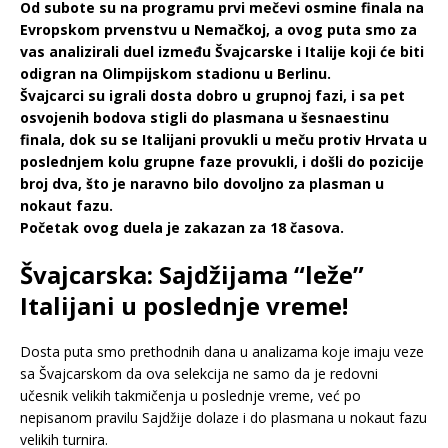
Od subote su na programu prvi mečevi osmine finala na
Evropskom prvenstvu u Nemačkoj, a ovog puta smo za
vas analizirali duel između Švajcarske i Italije koji će biti
odigran na Olimpijskom stadionu u Berlinu.
Švajcarci su igrali dosta dobro u grupnoj fazi, i sa pet
osvojenih bodova stigli do plasmana u šesnaestinu
finala, dok su se Italijani provukli u meču protiv Hrvata u
poslednjem kolu grupne faze provukli, i došli do pozicije
broj dva, što je naravno bilo dovoljno za plasman u
nokaut fazu.
Početak ovog duela je zakazan za 18 časova.
Švajcarska: Sajdžijama “leže”
Italijani u poslednje vreme!
Dosta puta smo prethodnih dana u analizama koje imaju veze
sa Švajcarskom da ova selekcija ne samo da je redovni
učesnik velikih takmičenja u poslednje vreme, već po
nepisanom pravilu Sajdžije dolaze i do plasmana u nokaut fazu
velikih turnira.