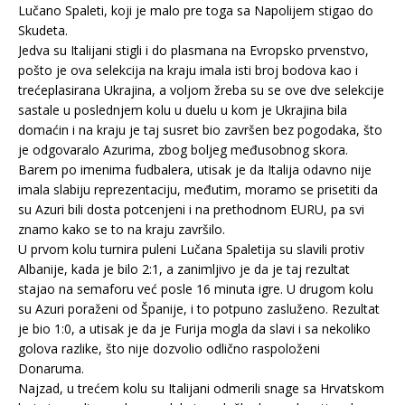
Lučano Spaleti, koji je malo pre toga sa Napolijem stigao do
Skudeta.
Jedva su Italijani stigli i do plasmana na Evropsko prvenstvo,
pošto je ova selekcija na kraju imala isti broj bodova kao i
trećeplasirana Ukrajina, a voljom žreba su se ove dve selekcije
sastale u poslednjem kolu u duelu u kom je Ukrajina bila
domaćin i na kraju je taj susret bio završen bez pogodaka, što
je odgovaralo Azurima, zbog boljeg međusobnog skora.
Barem po imenima fudbalera, utisak je da Italija odavno nije
imala slabiju reprezentaciju, međutim, moramo se prisetiti da
su Azuri bili dosta potcenjeni i na prethodnom EURU, pa svi
znamo kako se to na kraju završilo.
U prvom kolu turnira puleni Lučana Spaletija su slavili protiv
Albanije, kada je bilo 2:1, a zanimljivo je da je taj rezultat
stajao na semaforu već posle 16 minuta igre. U drugom kolu
su Azuri poraženi od Španije, i to potpuno zasluženo. Rezultat
je bio 1:0, a utisak je da je Furija mogla da slavi i sa nekoliko
golova razlike, što nije dozvolio odlično raspoloženi
Donaruma.
Najzad, u trećem kolu su Italijani odmerili snage sa Hrvatskom