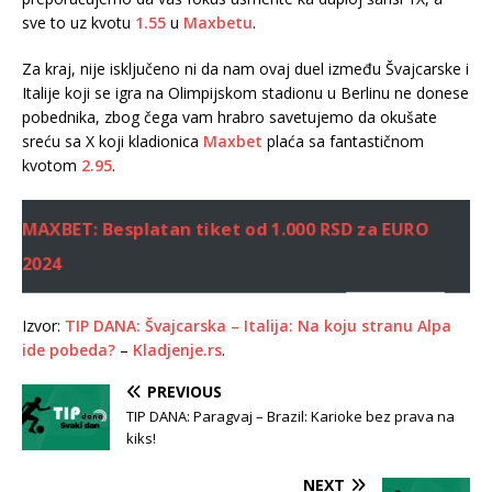
sve to uz kvotu
1.55
u
Maxbetu
.
Za kraj, nije isključeno ni da nam ovaj duel između Švajcarske i
Italije koji se igra na Olimpijskom stadionu u Berlinu ne donese
pobednika, zbog čega vam hrabro savetujemo da okušate
sreću sa X koji kladionica
Maxbet
plaća sa fantastičnom
kvotom
2.95
.
MAXBET: Besplatan tiket od 1.000 RSD za EURO
2024
Izvor:
TIP DANA: Švajcarska – Italija: Na koju stranu Alpa
ide pobeda?
–
Kladjenje.rs
.
PREVIOUS
TIP DANA: Paragvaj – Brazil: Karioke bez prava na
kiks!
NEXT