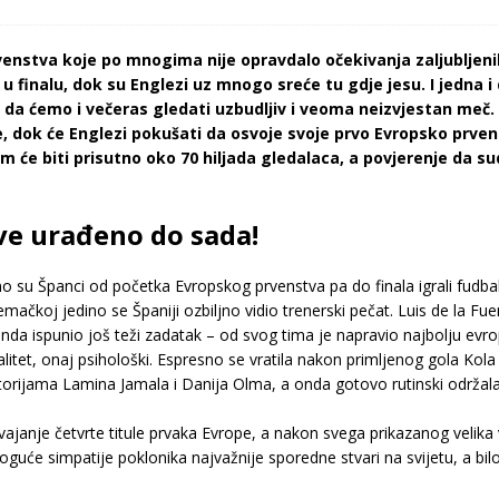
nstva koje po mnogima nije opravdalo očekivanja zaljubljenik
 finalu, dok su Englezi uz mnogo sreće tu gdje jesu. I jedna i 
 da ćemo i večeras gledati uzbudljiv i veoma neizvjestan meč. 
, dok će Englezi pokušati da osvoje svoje prvo Evropsko prven
 će biti prisutno oko 70 hiljada gledalaca, a povjerenje da su
sve urađeno do sada!
no su Španci od početka Evropskog prvenstva pa do finala igrali fudbal i 
čkoj jedino se Španiji ozbiljno vidio trenerski pečat. Luis de la Fue
nda ispunio još teži zadatak – od svog tima je napravio najbolju evrop
alitet, onaj psihološki. Espresno se vratila nakon primljenog gola Ko
torijama Lamina Jamala i Danija Olma, a onda gotovo rutinski održala
svajanje četvrte titule prvaka Evrope, a nakon svega prikazanog velika v
guće simpatije poklonika najvažnije sporedne stvari na svijetu, a bilo