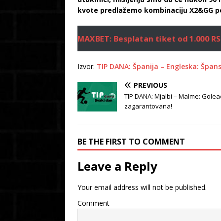
kvote predlažemo kombinaciju X2&GG p
MAXBET: Besplatan tiket od 1.000 R
Izvor:
TIP DANA: Španija – Engleska: Špan
PREVIOUS
TIP DANA: Mjalbi – Malme: Golea
zagarantovana!
BE THE FIRST TO COMMENT
Leave a Reply
Your email address will not be published.
Comment