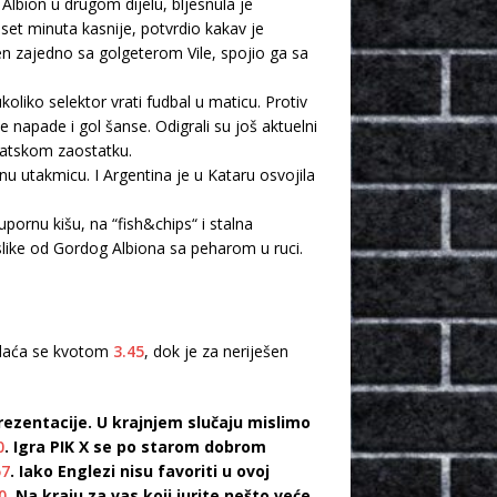
Albion u drugom dijelu, bljesnula je
eset minuta kasnije, potvrdio kakav je
en zajedno sa golgeterom Vile, spojio ga sa
oliko selektor vrati fudbal u maticu. Protiv
napade i gol šanse. Odigrali su još aktuelni
tatskom zaostatku.
ednu utakmicu. I Argentina je u Kataru osvojila
upornu kišu, na “fish&chips“ i stalna
 slike od Gordog Albiona sa peharom u ruci.
 plaća se kvotom
3.45
, dok je za neriješen
prezentacije. U krajnjem slučaju mislimo
0
. Igra PIK X se po starom dobrom
57
. Iako Englezi nisu favoriti u ovoj
0
. Na kraju za vas koji jurite nešto veće