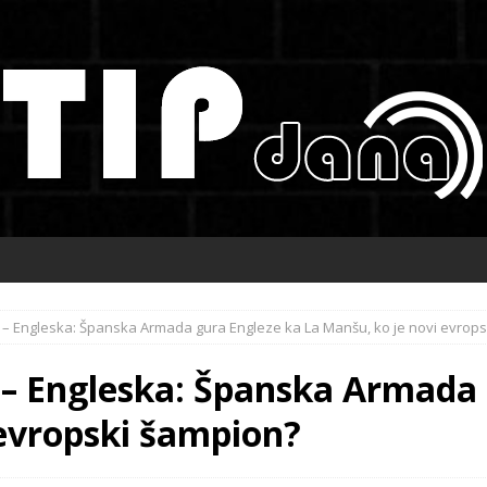
a – Engleska: Španska Armada gura Engleze ka La Manšu, ko je novi evrop
 – Engleska: Španska Armada 
 evropski šampion?