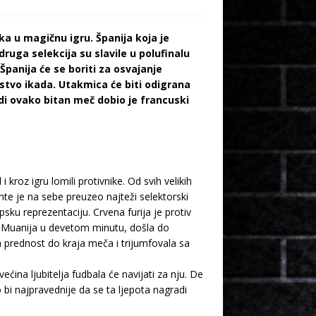
a u magičnu igru. Španija koja je
druga selekcija su slavile u polufinalu
Španija će se boriti za osvajanje
stvo ikada. Utakmica će biti odigrana
di ovako bitan meč dobio je francuski
kroz igru lomili protivnike. Od svih velikih
nte je na sebe preuzeo najteži selektorski
sku reprezentaciju. Crvena furija je protiv
la Muanija u devetom minutu, došla do
 prednost do kraja meča i trijumfovala sa
ećina ljubitelja fudbala će navijati za nju. De
 bi najpravednije da se ta ljepota nagradi