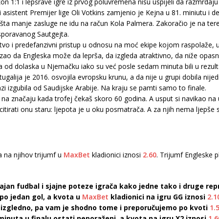
n 1:1 i lepšrave igre iz prvog poluvremena nisu uspijeli da razmrdaju 
 asistent Premijer lige Oli Votkins zamjenio je Kejna u 81. miniutu i d
 ništa manje zasluge ne idu na račun Kola Palmera. Zakoračio je na ter
osporavanog Sautgejta.
tvo i predefanzivni pristup u odnosu na moć ekipe kojom raspolaže, uk
 da Engleska može da leprša, da izgleda atraktivno, da niže opasne 
ta od dolaska u Njemačku iako su već posle sedam minuta bili u rezul
Portugalija je 2016. osvojila evropsku krunu, a da nije u grupi dobila nij
azi izgubila od Saudijske Arabije. Na kraju se pamti samo to finale.
bi na značaju kada trofej čekaš skoro 60 godina. A usput si navikao na 
itirati onu staru: ljepota je u oku posmatrača. A za njih nema ljepše
ta na njihov trijumf u
MaxBet
kladionici iznosi
2.60
. Trijumf Engleske
jajan fudbal i sjajne poteze igrača kako jedne tako i druge re
 po jedan gol, a kvota u
MaxBet
kladionici na igru GG iznosi
2.1
 izgledno, pa vam je shodno tome i preporučujemo po kvoti
1.
inuta u finalu ostati neporaženi, a kvota na igru X2 iznosi
1.6