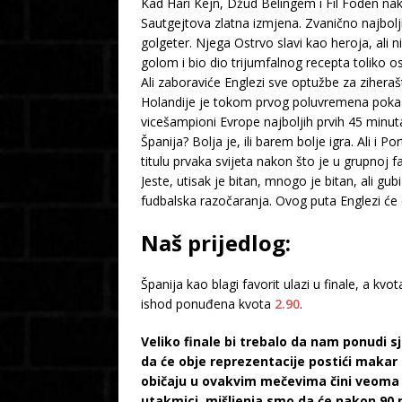
Kad Hari Kejn, Džud Belingem i Fil Foden nako
Sautgejtova zlatna izmjena. Zvanično najbolji
golgeter. Njega Ostrvo slavi kao heroja, ali
golom i bio dio trijumfalnog recepta toliko 
Ali zaboraviće Englezi sve optužbe za ziheraš
Holandije je tokom prvog poluvremena pokazao
vicešampioni Evrope najboljih prvih 45 minu
Španija? Bolja je, ili barem bolje igra. Ali i 
titulu prvaka svijeta nakon što je u grupnoj f
Jeste, utisak je bitan, mnogo je bitan, ali gu
fudbalska razočaranja. Ovog puta Englezi će c
Naš prijedlog:
Španija kao blagi favorit ulazi u finale, a kvo
ishod ponuđena kvota
2.90
.
Veliko finale bi trebalo da nam ponudi s
da će obje reprezentacije postići makar
običaju u ovakvim mečevima čini veoma
utakmici, mišljenja smo da će nakon 90 m