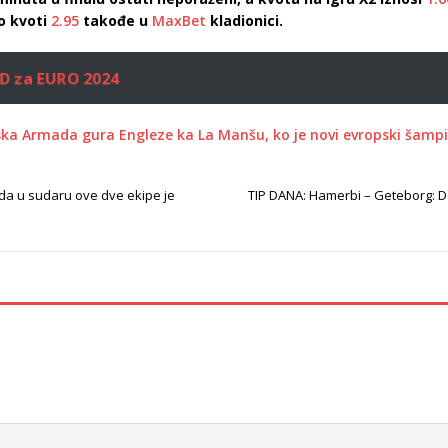
o kvoti
2.95
takođe u
MaxBet
kladionici.
SD za EURO 2024
ska Armada gura Engleze ka La Manšu, ko je novi evropski šamp
da u sudaru ove dve ekipe je
TIP DANA: Hamerbi – Geteborg: Do