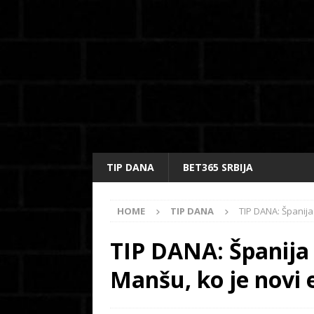
TIP DANA
BET365 SRBIJA
HOME
TIP DANA
TIP DANA: Španij
TIP DANA: Španija
Manšu, ko je novi