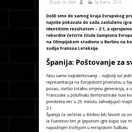
July 14, 2024
Tip Dana
0
Došli smo do samog kraja Evropskog prve
najviše pokazala do sada zasluženo igra u
identičnim rezultatom – 2:1, a vjerujemo
rekordne četvrte titule šampiona Evrope
na Olimpijskom stadionu u Berlinu na kom
sudija Fransoa Leteksije.
Španija: Poštovanje za 
Nisu samo najtalentovaniji – najbolji su! Jedi
reprezentacija na Evropskom prvenstvu u Njema
posao, izvršio totalnu smjenu generacija, a o
Francuske u polufinalu demonstrirala novi kv
preokreta već u 25. minutu zahvaljujući majs
2:1.
Španija će večeras u Berlinu biti favorit za o
la Fuenteov tim je ljepotom igre kupio sve mo
najvažnijim trofejom u evropskom fudbalu.