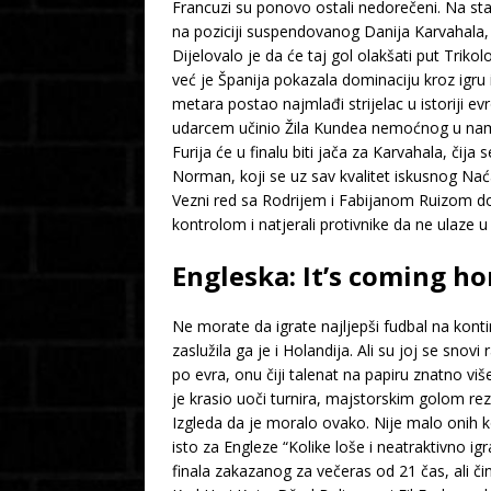
Francuzi su ponovo ostali nedorečeni. Na sta
na poziciji suspendovanog Danija Karvahala,
Dijelovalo je da će taj gol olakšati put Triko
već je Španija pokazala dominaciju kroz igru
metara postao najmlađi strijelac u istoriji e
udarcem učinio Žila Kundea nemoćnog u namje
Furija će u finalu biti jača za Karvahala, čij
Norman, koji se uz sav kvalitet iskusnog Nać
Vezni red sa Rodrijem i Fabijanom Ruizom dob
kontrolom i natjerali protivnike da ne ulaze u
Engleska: It’s coming h
Ne morate da igrate najljepši fudbal na kontin
zaslužila ga je i Holandija. Ali su joj se sno
po evra, onu čiji talenat na papiru znatno viš
je krasio uoči turnira, majstorskim golom rezer
Izgleda da je moralo ovako. Nije malo onih koj
isto za Engleze “Kolike loše i neatraktivno igr
finala zakazanog za večeras od 21 čas, ali či