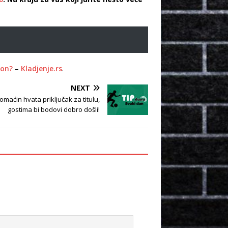
ion?
–
Kladjenje.rs
.
NEXT
maćin hvata priključak za titulu,
gostima bi bodovi dobro došli!