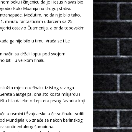
esnom beku i činjenicu da je Hesus Navas bio
odio Kolo Muanija na drugoj stativi.
kontranapade. Međutim, ne da nije bilo tako,
 21. minutu fantastičnim udarcem sa 25
nevjerici ostavio Čuamenija, a onda topovskim
ada ga nije bilo u timu. Vraća se i Le
an način su držali loptu pod svojom
 biti i u velikom finalu.
lužila mjesto u finalu, iz istog razloga
 Gereta Sautgejta, ona što košta milijardu i
štu bila daleko od epiteta prvog favorita koji
e u osmini i Švajcarske u četvrtfinalu tvrdili
još od Mundijala ‘66 znaće se nakon berlinskog
slov kontinentalnog šampiona.