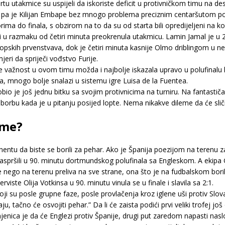
rtu utakmice su uspijeli da iskoriste deficit u protivničkom timu na d
 pa je Kilijan Embape bez mnogo problema preciznim centaršutom pog
lorima do finala, s obzirom na to da su od starta bili opredijeljeni na 
 i u razmaku od četiri minuta preokrenula utakmicu. Lamin Jamal je u
vropskih prvenstvava, dok je četiri minuta kasnije Olmo driblingom u 
ri da spriječi vođstvo Furije.
a se važnost u ovom timu možda i najbolje iskazala upravo u polufinalu k
a, mnogo bolje snalazi u sistemu igre Luisa de la Fuentea.
io je još jednu bitku sa svojim protivnicima na turniru. Na fantastič
 borbu kada je u pitanju posijed lopte. Nema nikakve dileme da će slično
ome?
entu da biste se borili za pehar. Ako je Španija poezijom na terenu zas
vi raspršili u 90. minutu dortmundskog polufinala sa Engleskom. A ekipa
e nego na terenu preliva na sve strane, ona što je na fudbalskom borili
viste Olija Votkinsa u 90. minutu vinula se u finale i slavila sa 2:1.
i su posle grupne faze, posle provlačenja kroz iglene uši protiv Slovač
aju, tačno će osvojiti pehar.” Da li će zaista podići prvi veliki trofej 
njenica je da će Englezi protiv Španije, drugi put zaredom napasti na