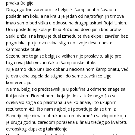
prvaka Belgije.
Drugu godinu zaredom se belgijski šampionat rešavao u
poslednjem kolu, a na kraju je jedan od najtrofejnijih timova
imao samo bod viška u odnosu na drugoplasirani Rojal Union.
Uoči poslednjeg kola je Klub Brižu bio dovoljan i bod protiv
Serkl Briža, i na kraju je duel između te dve ekipe i završen bez
pogodaka, pa je ova ekipa stigla do svoje devetnaeste
šampionske titule.
Sezonu pre toga se belgijski velikan nije proslavio, ali je pre
toga ovaj klub vezao čak tri šampionske titule.
Nije samo Klub Briž bio dobar u nacionalnom šampionatu, već
je ova ekipa uspela da stigne i do same završnice Lige
konferencija.
Naime, belgijski predstavnik je u polufinalu odmerio snage sa
italijanskom Fiorentinom, koja je dosta teže nego što se
očekivalo stigla do plasmana u veliko finale, i to ukupnim
rezultatom 4:3, što nam najbolje i potvrđuje da se tim iz
Flandrije nije nimalo obrukao u tom dvomeču sa ekipom koja
je drugu godinu zaredom poražena u finalu trećeg po kvalitetu
evropskog klupskog takmičenje.