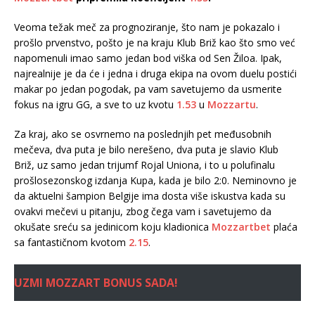
Veoma težak meč za prognoziranje, što nam je pokazalo i
prošlo prvenstvo, pošto je na kraju Klub Briž kao što smo već
napomenuli imao samo jedan bod viška od Sen Žiloa. Ipak,
najrealnije je da će i jedna i druga ekipa na ovom duelu postići
makar po jedan pogodak, pa vam savetujemo da usmerite
fokus na igru GG, a sve to uz kvotu
1.53
u
Mozzartu
.
Za kraj, ako se osvrnemo na poslednjih pet međusobnih
mečeva, dva puta je bilo nerešeno, dva puta je slavio Klub
Briž, uz samo jedan trijumf Rojal Uniona, i to u polufinalu
prošlosezonskog izdanja Kupa, kada je bilo 2:0. Neminovno je
da aktuelni šampion Belgije ima dosta više iskustva kada su
ovakvi mečevi u pitanju, zbog čega vam i savetujemo da
okušate sreću sa jedinicom koju kladionica
Mozzartbet
plaća
sa fantastičnom kvotom
2.15
.
UZMI MOZZART BONUS SADA!