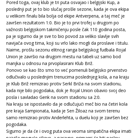
Pored toga, ovaj klub je tri puta osvajao i belgijski Kup, a
poslednji put je to bio slučaj prošle sezone, kada je ova ekipa
u velikom finalu bila bolja od ekipe Antverpena, a taj meč je
završen rezultatom 1:0. Bio je to prvi trofej u drugom po
važnosti belgijskom takmičenju posle čak 110 godina posta,
pa je sigurno da je sve to bio povod za veliko slavlje svih
navijača ovog tima, koji su vrlo lako mogli da proslave i titulu.
Naime, prošlu sezonu elitnog ranga belgijskog fudbala Rojal
Union je završio na drugom mestu na tabeli uz samo bod
manjka u odnosu na prvoplasirani Klub Briž.
Ponovo se kao što smo to već pomenuli belgijsko prvenstvo
odlučivalo u poslednjim trenucima poslednjeg kola, a na kraju
je Klub Briž remizirao protiv Serkl Briža na svom stadionu,
kada nije bilo pogodaka, dok je Rojal Union obavio svoj deo
posla i savladao Genk na svom stadionu sa 2:0.
Na kraju se ispostavilo da je odlučujući meč bio na četiri kola
pre kraja šampionata, kada je Sen Žiloaz na svom terenu
samo remizirao protiv Anderlehta, u duelu koji je završen bez
pogodaka.
Sigurno je da će i ovog puta ova veoma simpatična ekipa imati
najviše moguće ciljeve, a naravno, primarni će biti naslov