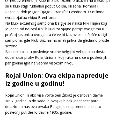
U međuvremenu je Klub Briž bio izuzetno aktivan na tržištu, pa
su u klub stigli fudbaleri poput Colisa, Nilsona, Romera i
Rašarija, dok je Igor Tijago u transferu vrednom 33 miliona
evra pojačao ekipu Brentforda.
Na klupi aktuelnog šampiona Belgije se nalazi Niki Hajen koji
je jedan od najzaslužnijih ljudi za sjajne partije ovog tima u
prošloj sezoni, a ovog puta će veliki izazov biti i učešće u Ligi
šampiona, gde Klub Briž nismo imali prilike da gledamo prošle
sezone.
Bilo kako bilo, u poslednje vreme belgijski velikan ima dosta
dobar skor protiv Rojal Uniona, koji ruku na srce u poslednjih
par godina igra na veoma visokom nivou.
Rojal Union: Ova ekipa napreduje
iz godine u godinu!
Rojal Union, ili ako više volite Sen Žiloaz je osnovan davne
1897. godine, a do sada je ovaj klub čak jedanaest puta
dolazio do naslova prvaka Belgije, uz napomenu da se to
poslednji put desilo davne 1935. godine.