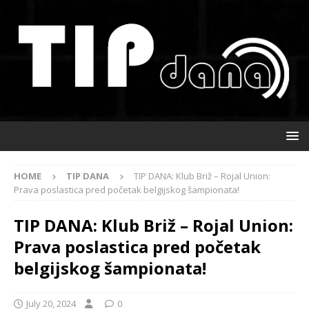
HOME
TIP DANA
TIP DANA: Klub Briž – Rojal Union:
Prava poslastica pred početak belgijskog šampionata!
TIP DANA: Klub Briž – Rojal Union:
Prava poslastica pred početak
belgijskog šampionata!
July 20, 2024
0