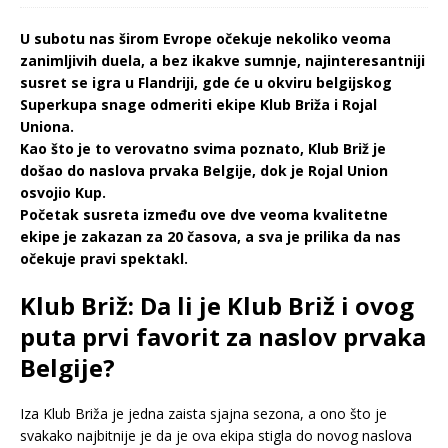
U subotu nas širom Evrope očekuje nekoliko veoma
zanimljivih duela, a bez ikakve sumnje, najinteresantniji
susret se igra u Flandriji, gde će u okviru belgijskog
Superkupa snage odmeriti ekipe Klub Briža i Rojal
Uniona.
Kao što je to verovatno svima poznato, Klub Briž je
došao do naslova prvaka Belgije, dok je Rojal Union
osvojio Kup.
Početak susreta između ove dve veoma kvalitetne
ekipe je zakazan za 20 časova, a sva je prilika da nas
očekuje pravi spektakl.
Klub Briž: Da li je Klub Briž i ovog
puta prvi favorit za naslov prvaka
Belgije?
Iza Klub Briža je jedna zaista sjajna sezona, a ono što je
svakako najbitnije je da je ova ekipa stigla do novog naslova