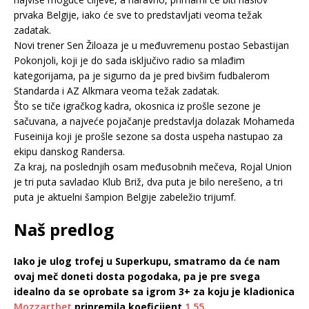
prvaka Belgije, iako će sve to predstavljati veoma težak
zadatak.
Novi trener Sen Žiloaza je u međuvremenu postao Sebastijan
Pokonjoli, koji je do sada isključivo radio sa mlađim
kategorijama, pa je sigurno da je pred bivšim fudbalerom
Standarda i AZ Alkmara veoma težak zadatak.
Što se tiče igračkog kadra, okosnica iz prošle sezone je
sačuvana, a najveće pojačanje predstavlja dolazak Mohameda
Fuseinija koji je prošle sezone sa dosta uspeha nastupao za
ekipu danskog Randersa.
Za kraj, na poslednjih osam međusobnih mečeva, Rojal Union
je tri puta savladao Klub Briž, dva puta je bilo nerešeno, a tri
puta je aktuelni šampion Belgije zabeležio trijumf.
Naš predlog
Iako je ulog trofej u Superkupu, smatramo da će nam
ovaj meč doneti dosta pogodaka, pa je pre svega
idealno da se oprobate sa igrom 3+ za koju je kladionica
Mozzartbet
pripremila koeficijent
1.55
.