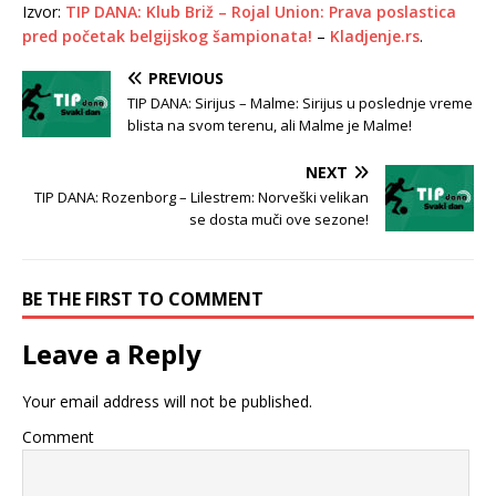
Izvor:
TIP DANA: Klub Briž – Rojal Union: Prava poslastica
pred početak belgijskog šampionata!
–
Kladjenje.rs
.
PREVIOUS
TIP DANA: Sirijus – Malme: Sirijus u poslednje vreme
blista na svom terenu, ali Malme je Malme!
NEXT
TIP DANA: Rozenborg – Lilestrem: Norveški velikan
se dosta muči ove sezone!
BE THE FIRST TO COMMENT
Leave a Reply
Your email address will not be published.
Comment