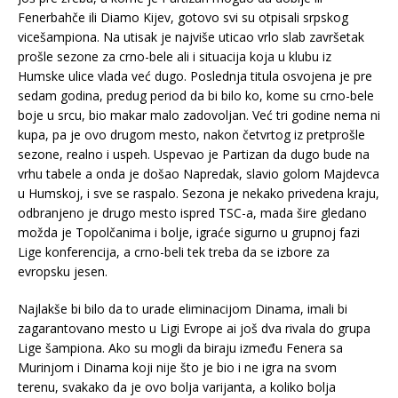
Fenerbahče ili Diamo Kijev, gotovo svi su otpisali srpskog
vicešampiona. Na utisak je najviše uticao vrlo slab završetak
prošle sezone za crno-bele ali i situacija koja u klubu iz
Humske ulice vlada već dugo. Poslednja titula osvojena je pre
sedam godina, predug period da bi bilo ko, kome su crno-bele
boje u srcu, bio makar malo zadovoljan. Već tri godine nema ni
kupa, pa je ovo drugom mesto, nakon četvrtog iz pretprošle
sezone, realno i uspeh. Uspevao je Partizan da dugo bude na
vrhu tabele a onda je došao Napredak, slavio golom Majdevca
u Humskoj, i sve se raspalo. Sezona je nekako privedena kraju,
odbranjeno je drugo mesto ispred TSC-a, mada šire gledano
možda je Topolčanima i bolje, igraće sigurno u grupnoj fazi
Lige konferencija, a crno-beli tek treba da se izbore za
evropsku jesen.
Najlakše bi bilo da to urade eliminacijom Dinama, imali bi
zagarantovano mesto u Ligi Evrope ai još dva rivala do grupa
Lige šampiona. Ako su mogli da biraju između Fenera sa
Murinjom i Dinama koji nije što je bio i ne igra na svom
terenu, svakako da je ovo bolja varijanta, a koliko bolja