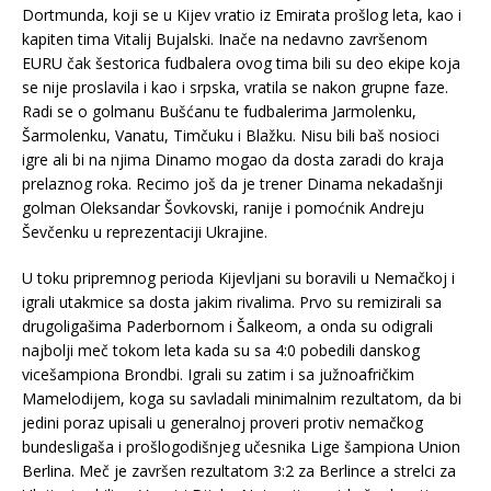
Dortmunda, koji se u Kijev vratio iz Emirata prošlog leta, kao i
kapiten tima Vitalij Bujalski. Inače na nedavno završenom
EURU čak šestorica fudbalera ovog tima bili su deo ekipe koja
se nije proslavila i kao i srpska, vratila se nakon grupne faze.
Radi se o golmanu Bušćanu te fudbalerima Jarmolenku,
Šarmolenku, Vanatu, Timčuku i Blažku. Nisu bili baš nosioci
igre ali bi na njima Dinamo mogao da dosta zaradi do kraja
prelaznog roka. Recimo još da je trener Dinama nekadašnji
golman Oleksandar Šovkovski, ranije i pomoćnik Andreju
Ševčenku u reprezentaciji Ukrajine.
U toku pripremnog perioda Kijevljani su boravili u Nemačkoj i
igrali utakmice sa dosta jakim rivalima. Prvo su remizirali sa
drugoligašima Paderbornom i Šalkeom, a onda su odigrali
najbolji meč tokom leta kada su sa 4:0 pobedili danskog
vicešampiona Brondbi. Igrali su zatim i sa južnoafričkim
Mamelodijem, koga su savladali minimalnim rezultatom, da bi
jedini poraz upisali u generalnoj proveri protiv nemačkog
bundesligaša i prošlogodišnjeg učesnika Lige šampiona Union
Berlina. Meč je završen rezultatom 3:2 za Berlince a strelci za