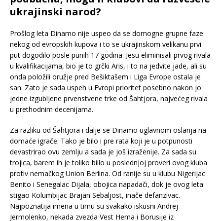
ukrajinski narod?
Prošlog leta Dinamo nije uspeo da se domogne grupne faze
nekog od evropskih kupova i to se ukrajinskom velikanu prvi
put dogodilo posle punih 17 godina. Jesu eliminisali prvog rivala
u kvalifikacijama, bio je to grčki Aris, i to na jedvite jade, ali su
onda položili oružje pred Bešiktašem i Liga Evrope ostala je
san. Zato je sada uspeh u Evropi prioritet posebno nakon jo
jedne izgubljene prvenstvene trke od Šahtjora, najvećeg rivala
u prethodnim decenijama.
Za razliku od Šahtjora i dalje se Dinamo uglavnom oslanja na
domaće igrače. Tako je bilo i pre rata koji je u potpunosti
devastrirao ovu zemlju a sada je još izraženije. Za sada su
trojica, barem ih je toliko biilo u poslednjoj proveri ovog kluba
protiv nemačkog Union Berlina. Od ranije su u klubu Nigerijac
Benito i Senegalac Dijala, obojica napadači, dok je ovog leta
stigao Kolumbijac Brajan Sebaljost, inače defanzivac.
Najpoznatija imena u timu su svakako iskusni Andrej
Jermolenko, nekada zvezda Vest Hema i Borusije iz