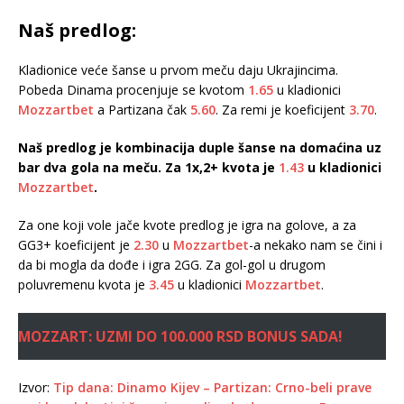
Naš predlog:
Kladionice veće šanse u prvom meču daju Ukrajincima.
Pobeda Dinama procenjuje se kvotom
1.65
u kladionici
Mozzartbet
a Partizana čak
5.60
. Za remi je koeficijent
3.70
.
Naš predlog je kombinacija duple šanse na domaćina uz
bar dva gola na meču. Za 1x,2+ kvota je
1.43
u kladionici
Mozzartbet
.
Za one koji vole jače kvote predlog je igra na golove, a za
GG3+ koeficijent je
2.30
u
Mozzartbet
-a nekako nam se čini i
da bi mogla da dođe i igra 2GG. Za gol-gol u drugom
poluvremenu kvota je
3.45
u kladionici
Mozzartbet
.
MOZZART: UZMI DO 100.000 RSD BONUS SADA!
Izvor:
Tip dana: Dinamo Kijev – Partizan: Crno-beli prave