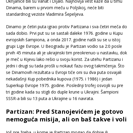
Ukrijanice bili su Vanat i Dijalo. Najnovija vest kaže da u timu
Dinama, barem u prvom meču u Poljskoj, neće biti
standardnog veziste Vladimira Šepeljeva.
Dinamo je četiri puta igrao protiv Partizana i sva četiri meča do
sada dobio. Prvi put su se sastali daleke 1976. godine u Kupu
evropskih šampiona, a onda 2017. godine našli su se u istoj
grupi Lige Evrope. U Beogradu je Partizan vodio sa 2:0 posle
prvih 45 minuta ali je ukrajinski tim preokrenuo u nastavku, dok
je meč u Kijevu lako rešio u svoju korist. Za utehu Partizanu i
jedni i drugi su tada prošli u nokaut fazu ovog takmičenja. Što
se Dinamovih rezultata u Evropi tiče oni su dva puta osvajali
nekadašnji Kup pobednika kupova (1975. i 1986) i jedan
Superkup Evrope 1975. godine. Poslednji trofej osvojili su pre
tri godine kada su stigli do duple krune u Ukrajini. Šampioni
SSSR-a bili su 13 puta a Ukrajine u 16 navrata.
Partizan: Pred Stanojevićem je gotovo
nemoguća misija, ali on baš takve i voli
Još pre žreba, u kome je Partizan mogao da dobije ili