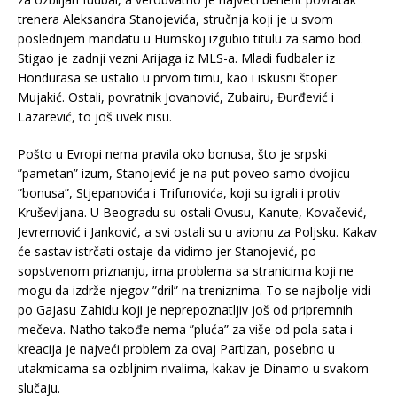
trenera Aleksandra Stanojevića, stručnja koji je u svom
poslednjem mandatu u Humskoj izgubio titulu za samo bod.
Stigao je zadnji vezni Arijaga iz MLS-a. Mladi fudbaler iz
Hondurasa se ustalio u prvom timu, kao i iskusni štoper
Mujakić. Ostali, povratnik Jovanović, Zubairu, Đurđević i
Lazarević, to još uvek nisu.
Pošto u Evropi nema pravila oko bonusa, što je srpski
”pametan” izum, Stanojević je na put poveo samo dvojicu
”bonusa”, Stjepanovića i Trifunovića, koji su igrali i protiv
Kruševljana. U Beogradu su ostali Ovusu, Kanute, Kovačević,
Jevremović i Janković, a svi ostali su u avionu za Poljsku. Kakav
će sastav istrčati ostaje da vidimo jer Stanojević, po
sopstvenom priznanju, ima problema sa stranicima koji ne
mogu da izdrže njegov ”dril” na treniznima. To se najbolje vidi
po Gajasu Zahidu koji je neprepoznatljiv još od pripremnih
mečeva. Natho takođe nema ”pluća” za više od pola sata i
kreacija je najveći problem za ovaj Partizan, posebno u
utakmicama sa ozbljnim rivalima, kakav je Dinamo u svakom
slučaju.