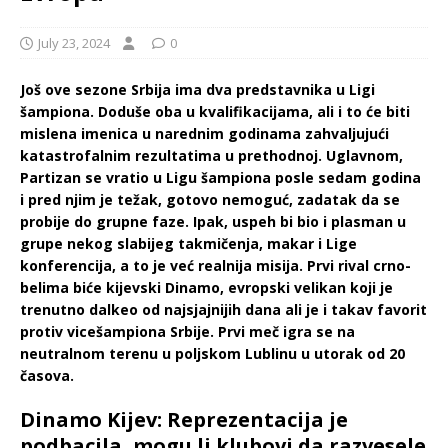
July 23, 2024
0
Još ove sezone Srbija ima dva predstavnika u Ligi
šampiona. Doduše oba u kvalifikacijama, ali i to će biti
mislena imenica u narednim godinama zahvaljujući
katastrofalnim rezultatima u prethodnoj. Uglavnom,
Partizan se vratio u Ligu šampiona posle sedam godina
i pred njim je težak, gotovo nemoguć, zadatak da se
probije do grupne faze. Ipak, uspeh bi bio i plasman u
grupe nekog slabijeg takmičenja, makar i Lige
konferencija, a to je već realnija misija. Prvi rival crno-
belima biće kijevski Dinamo, evropski velikan koji je
trenutno dalkeo od najsjajnijih dana ali je i takav favorit
protiv vicešampiona Srbije. Prvi meč igra se na
neutralnom terenu u poljskom Lublinu u utorak od 20
časova.
Dinamo Kijev: Reprezentacija je
podbacila, mogu li klubovi da razvesele