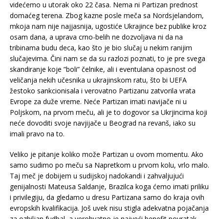
videćemo u utorak oko 22 časa. Nema ni Partizan prednost
domaćeg terena. Zbog kazne posle meča sa Nordsjelandom,
mkoja nam nije najjasnija, ugostiće Ukrajince bez publike kroz
osam dana, a uprava crno-belih ne dozvoljava ni da na
tribinama budu deca, kao što je bio slučaj u nekim ranijim
slučajevima. Čini nam se da su razlozi poznati, to je pre svega
skandiranje koje ”boli” čelnike, ali i eventulana opasnost od
veličanja nekih učesnika u ukrajinskom ratu, što bi UEFA
žestoko sankcionisala i verovatno Partizanu zatvorila vrata
Evrope za duže vreme. Neće Partizan imati navijače ni u
Poljskom, na prvom meču, ali je to dogovor sa Ukrjincima koji
neće dovoditi svoje navjijače u Beograd na revanš, iako su
imali pravo na to.
Veliko je pitanje koliko može Partizan u ovom momentu. Ako
samo sudimo po meču sa Napretkom u prvom kolu, vrlo malo.
Taj meč je dobijem u sudijskoj nadokandi i zahvaljujući
genijalnosti Mateusa Saldanje, Brazilca koga ćemo imati priliku
i privilegiju, da gledamo u dresu Partizana samo do kraja ovih
evropskih kvalifikacija. Još uvek nisu stigla adekvatna pojačanja
za ozbiljan fudbal, a verobvatno je najveći benefit povratak