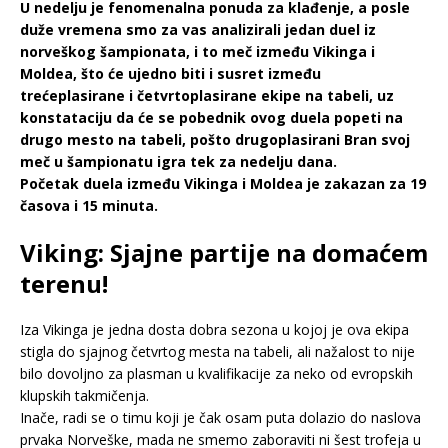
U nedelju je fenomenalna ponuda za klađenje, a posle
duže vremena smo za vas analizirali jedan duel iz
norveškog šampionata, i to meč između Vikinga i
Moldea, što će ujedno biti i susret između
trećeplasirane i četvrtoplasirane ekipe na tabeli, uz
konstataciju da će se pobednik ovog duela popeti na
drugo mesto na tabeli, pošto drugoplasirani Bran svoj
meč u šampionatu igra tek za nedelju dana.
Početak duela između Vikinga i Moldea je zakazan za 19
časova i 15 minuta.
Viking: Sjajne partije na domaćem
terenu!
Iza Vikinga je jedna dosta dobra sezona u kojoj je ova ekipa
stigla do sjajnog četvrtog mesta na tabeli, ali nažalost to nije
bilo dovoljno za plasman u kvalifikacije za neko od evropskih
klupskih takmičenja.
Inače, radi se o timu koji je čak osam puta dolazio do naslova
prvaka Norveške, mada ne smemo zaboraviti ni šest trofeja u