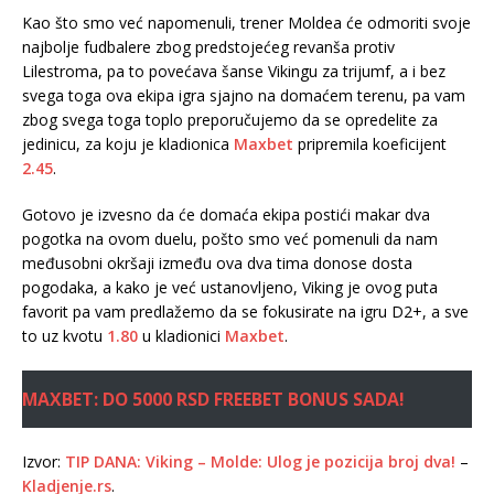
Kao što smo već napomenuli, trener Moldea će odmoriti svoje
najbolje fudbalere zbog predstojećeg revanša protiv
Lilestroma, pa to povećava šanse Vikingu za trijumf, a i bez
svega toga ova ekipa igra sjajno na domaćem terenu, pa vam
zbog svega toga toplo preporučujemo da se opredelite za
jedinicu, za koju je kladionica
Maxbet
pripremila koeficijent
2.45
.
Gotovo je izvesno da će domaća ekipa postići makar dva
pogotka na ovom duelu, pošto smo već pomenuli da nam
međusobni okršaji između ova dva tima donose dosta
pogodaka, a kako je već ustanovljeno, Viking je ovog puta
favorit pa vam predlažemo da se fokusirate na igru D2+, a sve
to uz kvotu
1.80
u kladionici
Maxbet
.
MAXBET: DO 5000 RSD FREEBET BONUS SADA!
Izvor:
TIP DANA: Viking – Molde: Ulog je pozicija broj dva!
–
Kladjenje.rs
.