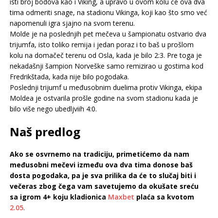
isti broj bodova kao i Viking, a upravo u ovom kolu će ova dva
tima odmeriti snage, na stadionu Vikinga, koji kao što smo već
napomenuli igra sjajno na svom terenu.
Molde je na poslednjih pet mečeva u šampionatu ostvario dva
trijumfa, isto toliko remija i jedan poraz i to baš u prošlom
kolu na domačeč terenu od Osla, kada je bilo 2:3. Pre toga je
nekadašnji šampion Norveške samo remizirao u gostima kod
Fredrikštada, kada nije bilo pogodaka.
Poslednji trijumf u međusobnim duelima protiv Vikinga, ekipa
Moldea je ostvarila prošle godine na svom stadionu kada je
bilo više nego ubedljviih 4:0.
Naš predlog
Ako se osvrnemo na tradiciju, primetićemo da nam
međusobni mečevi između ova dva tima donose baš
dosta pogodaka, pa je sva prilika da će to slučaj biti i
večeras zbog čega vam savetujemo da okušate sreću
sa igrom 4+ koju kladionica
Maxbet
plaća sa kvotom
2.05
.