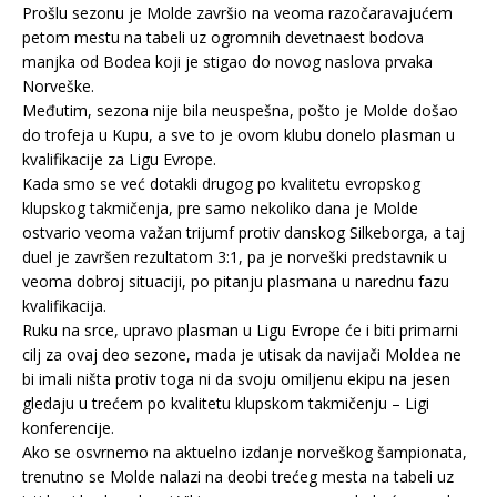
Prošlu sezonu je Molde završio na veoma razočaravajućem
petom mestu na tabeli uz ogromnih devetnaest bodova
manjka od Bodea koji je stigao do novog naslova prvaka
Norveške.
Međutim, sezona nije bila neuspešna, pošto je Molde došao
do trofeja u Kupu, a sve to je ovom klubu donelo plasman u
kvalifikacije za Ligu Evrope.
Kada smo se već dotakli drugog po kvalitetu evropskog
klupskog takmičenja, pre samo nekoliko dana je Molde
ostvario veoma važan trijumf protiv danskog Silkeborga, a taj
duel je završen rezultatom 3:1, pa je norveški predstavnik u
veoma dobroj situaciji, po pitanju plasmana u narednu fazu
kvalifikacija.
Ruku na srce, upravo plasman u Ligu Evrope će i biti primarni
cilj za ovaj deo sezone, mada je utisak da navijači Moldea ne
bi imali ništa protiv toga ni da svoju omiljenu ekipu na jesen
gledaju u trećem po kvalitetu klupskom takmičenju – Ligi
konferencije.
Ako se osvrnemo na aktuelno izdanje norveškog šampionata,
trenutno se Molde nalazi na deobi trećeg mesta na tabeli uz