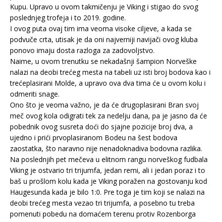
Kupu. Upravo u ovom takmičenju je Viking i stigao do svog
poslednjeg trofeja i to 2019. godine.
I ovog puta ovaj tim ima veoma visoke ciljeve, a kada se
podvuče crta, utisak je da oni najverniji navijači ovog kluba
ponovo imaju dosta razloga za zadovoljstvo.
Naime, u ovom trenutku se nekadašnji šampion Norveške
nalazi na deobi trećeg mesta na tabeli uz isti broj bodova kao i
trećeplasirani Molde, a upravo ova dva tima će u ovom kolu i
odmeriti snage.
Ono što je veoma važno, je da će drugoplasirani Bran svoj
meč ovog kola odigrati tek za nedelju dana, pa je jasno da će
pobednik ovog susreta doći do sjajne pozicije broj dva, a
ujedno i prići prvoplasiranom Bodeu na šest bodova
zaostatka, što naravno nije nenadoknadiva bodovna razlika.
Na poslednjih pet mečeva u elitnom rangu norveškog fudbala
Viking je ostvario tri trijumfa, jedan remi, ali i jedan poraz i to
baš u prošlom kolu kada je Viking poražen na gostovanju kod
Haugesunda kada je bilo 1:0. Pre toga je tim koji se nalazi na
deobi trećeg mesta vezao tri trijumfa, a posebno tu treba
pomenuti pobedu na domaćem terenu protiv Rozenborga