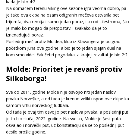
kada je bilo 4:2.
Na domaćem terenu Viking ove sezone igra veoma dobro, pa
je tako ova ekipa na osam odigranih mečeva ostvarila pet
trijumfa, dva remija i samo jedan poraz, i to od Lilestroma, što
je malo ko mogao da pretpostavi i svakako da je to
iznenađujući poraz.
Poslednji meč protiv Moldea, klub iz Stavangera je odigrao
početkom juna ove godine, a bio je to jedan sjajan duel na
kom smo videli čak četiri pogodaka, a krajnji rezultat je bio 2:2.
Molde: Prioritet je revanš protiv
Silkeborga!
Sve do 2011. godine Molde nije osvojio niti jedan naslov
prvaka Norveške, a od tada je krenuo veliki uspon ove ekipe ka
samom vrhu norveškog fudbala.
Od tada je ovaj tim osvojio pet naslova prvaka, a poslednji put
je to bio slučaj 2022. godine. Na sve to, Molde je šest puta
osvajao i norveški put, uz konstataciju da se to poslednji put
desilo prošle godine.