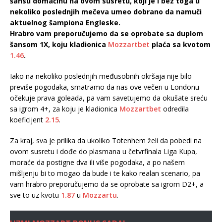
šansu domaćinu na ovom susretu, koji je i bez toga u
nekoliko poslednjih mečeva umeo dobrano da namuči
aktuelnog šampiona Engleske.
Hrabro vam preporučujemo da se oprobate sa duplom
šansom 1X, koju kladionica
Mozzartbet
plaća sa kvotom
1.46
.
Iako na nekoliko poslednjih međusobnih okršaja nije bilo
previše pogodaka, smatramo da nas ove večeri u Londonu
očekuje prava goleada, pa vam savetujemo da okušate sreću
sa igrom 4+, za koju je kladionica
Mozzartbet
odredila
koeficijent
2.15
.
Za kraj, sva je prilika da ukoliko Totenhem želi da pobedi na
ovom susretu i dođe do plasmana u četvrfinala Liga Kupa,
moraće da postigne dva ili više pogodaka, a po našem
mišljenju bi to mogao da bude i te kako realan scenario, pa
vam hrabro preporučujemo da se oprobate sa igrom D2+, a
sve to uz kvotu
1.87
u
Mozzartu
.