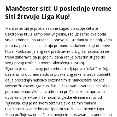
Mančester siti: U poslednje vreme
Siti žrtvuje Liga Kup!
Mančester siti je prošle sezone stigao do svoje četvrte
uzastopne titule šampiona Engleske, i to uz samo dva boda
viška u odnosu na Arsenal. Ponovo su Građani bili najbolji kada
je to najpotrebnije i na kraju potpuno zasluženo stigli do nove
titule. Podbacio je engleski predstavnik u Ligi šampiona, ali ne
treba zaboraviti da je godinu dana ranije ovaj tim stigao do
svog prvog trofeja u ovom takmičenju u istoriji.
Sigurno je da je i ovog puta primarni cilj upravo “ušati” trofej,
uz naravno odbranu naslova prvaka Engleske, a treba podsetiti
da je poslednjih nekoliko sezona tim iz Mančestera možda
svesno žrtvovao Liga Kup, što je čak i sam Gvardiola nekoliko
puta pomenuo. Ako se vratimo na prošlu sezonu, upravo u
ovoj rundi je aktuelni šampion Engleske eliminisan i to od
Njukasla, koji je na svom terenu slavio sa minimalnim
rezultatom. Nije retkos da španski stručnjak utakmice Liga
Kupa počinje sa drastično izmenjenim postavama u odnosu na