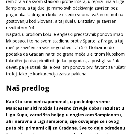
remizirala na svom stadionu protiv Intera, u reprizi finala Lige
šampiona, a taj duel je mimo svih očekivanja završen bez
pogodaka. U drugom kolu je usledio veoma važan trijumf na
gostovanju kod Slovana, a taj duel u Bratislavi je završen
rezultatom 0:4.
Najzad, u prošlom kolu je engleski predstavnik ponovo imao
lak posao, i to na svom stadionu protiv Sparte iz Praga, a taj
meč je završen sa više nego ubedljivih 5:0. Dolazimo do
podatka da Građani na tri odigrana meča u elitnom klupskom
takmičenju nisu primili niti jedan pogodak, a postigli su čak
devet, pa je utisak da je ovaj tim ponovo prvi favorit za “ušati”
trofej, iako je konkurencija zaista paklena.
Naš predlog
Kao što smo već napomenuli, u poslednje vreme
Mančester siti možda i svesno žrtvuje dobar rezultat u
Liga Kupu, zarad što boljeg u engleskom šampionatu,
ali i naravno u Ligi šampiona, čije osvajanje će i ovog
puta biti primarni cilj za Građane. Sve to daje određenu