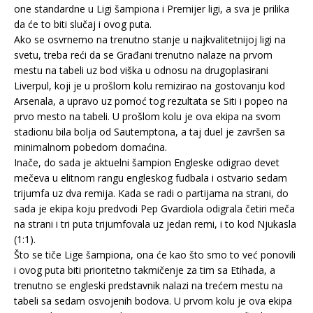
one standardne u Ligi šampiona i Premijer ligi, a sva je prilika
da će to biti slučaj i ovog puta.
Ako se osvrnemo na trenutno stanje u najkvalitetnijoj ligi na
svetu, treba reći da se Građani trenutno nalaze na prvom
mestu na tabeli uz bod viška u odnosu na drugoplasirani
Liverpul, koji je u prošlom kolu remizirao na gostovanju kod
Arsenala, a upravo uz pomoć tog rezultata se Siti i popeo na
prvo mesto na tabeli. U prošlom kolu je ova ekipa na svom
stadionu bila bolja od Sautemptona, a taj duel je završen sa
minimalnom pobedom domaćina.
Inače, do sada je aktuelni šampion Engleske odigrao devet
mečeva u elitnom rangu engleskog fudbala i ostvario sedam
trijumfa uz dva remija. Kada se radi o partijama na strani, do
sada je ekipa koju predvodi Pep Gvardiola odigrala četiri meča
na strani i tri puta trijumfovala uz jedan remi, i to kod Njukasla
(1:1).
Što se tiče Lige šampiona, ona će kao što smo to već ponovili
i ovog puta biti prioritetno takmičenje za tim sa Etihada, a
trenutno se engleski predstavnik nalazi na trećem mestu na
tabeli sa sedam osvojenih bodova. U prvom kolu je ova ekipa