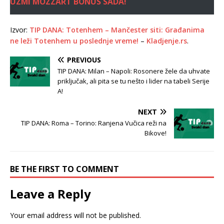
UZMI MOZZART BONUS SADA!
Izvor:
TIP DANA: Totenhem – Mančester siti: Građanima
ne leži Totenhem u poslednje vreme!
–
Kladjenje.rs
.
PREVIOUS
TIP DANA: Milan – Napoli: Rosonere žele da uhvate
priključak, ali pita se tu nešto i lider na tabeli Serije
A!
NEXT
TIP DANA: Roma – Torino: Ranjena Vučica reži na
Bikove!
BE THE FIRST TO COMMENT
Leave a Reply
Your email address will not be published.