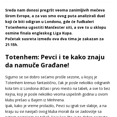
Sreda nam donosi pregršt veoma zanimljivih mečeva
širom Evrope, a za vas smo ovog puta analizirali duel
koji će biti odigran u Londonu, gde će fudbaleri
Totenhema ugostiti Mančester siti, a sve to u sklopu
osmine finala engleskog Liga Kupa.
Početak susreta između ova dva tima je zakazan za
21:15h.
Totenhem: Pevci i te kako znaju
da namuče Građane!
Sigurno se svi dobro sećamo prošle sezone, u kojoj je
Totenhem krenuo fantastično, čak je posle nekoliko odigranih
kola tim iz Londona držao i prvo mesto na tabeli, a sve to bez
Kejna, koji je posle nekoliko veoma uspešnih godina u ovom
klubu prešao u Bajern iz Minhnena.
Ipak, kako je vreme prolazilo, Pevci su igrali sve slabije, a na
kraju su svi navijači ovog kluba morali da se zadovolje sa