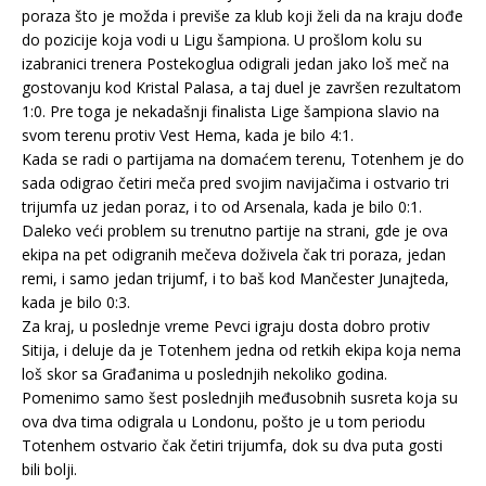
poraza što je možda i previše za klub koji želi da na kraju dođe
do pozicije koja vodi u Ligu šampiona. U prošlom kolu su
izabranici trenera Postekoglua odigrali jedan jako loš meč na
gostovanju kod Kristal Palasa, a taj duel je završen rezultatom
1:0. Pre toga je nekadašnji finalista Lige šampiona slavio na
svom terenu protiv Vest Hema, kada je bilo 4:1.
Kada se radi o partijama na domaćem terenu, Totenhem je do
sada odigrao četiri meča pred svojim navijačima i ostvario tri
trijumfa uz jedan poraz, i to od Arsenala, kada je bilo 0:1.
Daleko veći problem su trenutno partije na strani, gde je ova
ekipa na pet odigranih mečeva doživela čak tri poraza, jedan
remi, i samo jedan trijumf, i to baš kod Mančester Junajteda,
kada je bilo 0:3.
Za kraj, u poslednje vreme Pevci igraju dosta dobro protiv
Sitija, i deluje da je Totenhem jedna od retkih ekipa koja nema
loš skor sa Građanima u poslednjih nekoliko godina.
Pomenimo samo šest poslednjih međusobnih susreta koja su
ova dva tima odigrala u Londonu, pošto je u tom periodu
Totenhem ostvario čak četiri trijumfa, dok su dva puta gosti
bili bolji.