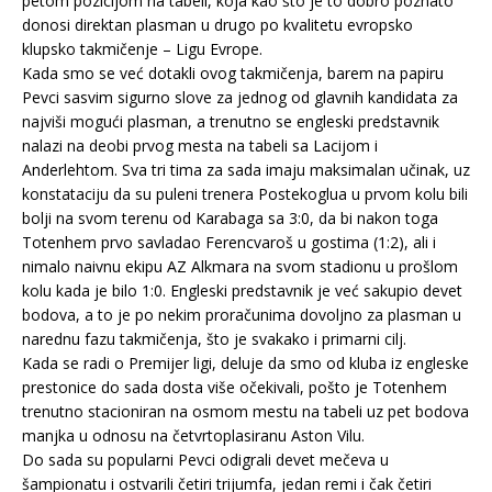
petom pozicijom na tabeli, koja kao što je to dobro poznato
donosi direktan plasman u drugo po kvalitetu evropsko
klupsko takmičenje – Ligu Evrope.
Kada smo se već dotakli ovog takmičenja, barem na papiru
Pevci sasvim sigurno slove za jednog od glavnih kandidata za
najviši mogući plasman, a trenutno se engleski predstavnik
nalazi na deobi prvog mesta na tabeli sa Lacijom i
Anderlehtom. Sva tri tima za sada imaju maksimalan učinak, uz
konstataciju da su puleni trenera Postekoglua u prvom kolu bili
bolji na svom terenu od Karabaga sa 3:0, da bi nakon toga
Totenhem prvo savladao Ferencvaroš u gostima (1:2), ali i
nimalo naivnu ekipu AZ Alkmara na svom stadionu u prošlom
kolu kada je bilo 1:0. Engleski predstavnik je već sakupio devet
bodova, a to je po nekim proračunima dovoljno za plasman u
narednu fazu takmičenja, što je svakako i primarni cilj.
Kada se radi o Premijer ligi, deluje da smo od kluba iz engleske
prestonice do sada dosta više očekivali, pošto je Totenhem
trenutno stacioniran na osmom mestu na tabeli uz pet bodova
manjka u odnosu na četvrtoplasiranu Aston Vilu.
Do sada su popularni Pevci odigrali devet mečeva u
šampionatu i ostvarili četiri trijumfa, jedan remi i čak četiri