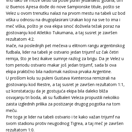
Vrlo lako se može desiti da posle punih jedanaest godina, tim
iz Buenos Ajresa dođe do nove šampionske titule, pošto se
Velez u ovom trenutku nalazi na prvom mestu na tabeli uz bod
viška u odnosu na drugoplasirani Urakan koji na sve to ima i
meč viška, pošto je ova ekipa sinoć doživela težak poraz na
gostovanju kod Atletiko Tukumana, a taj susret je završen
rezultatom 4:2.
Inače, na poslednjih pet mečeva u elitnom rangu argentinskog
fudbala, lider na tabeli je ostvario jedan trijumf uz čak četiri
remija, što je bez ikakve sumnje razlog za brigu. Da je Velez u
tom periodu ostvario makar još jedan trijumf, sada bi ova
ekipa praktično bila nadomak naslova prvaka Argentine.
U prošlom kolu su puleni Gustava Kvinterosa remizirali na
gostovanju kod Riestre, a taj susret je završen rezultatom 1:1,
uz konstataciju da je gostujuća ekipa bila daleko bliža
osvajanju tri boda, ali su fudbaleri Veleza propustili nekoliko
zaista izglednih prilika za postizanje drugog pogotka na tom
meču.
Pre toga je lider na tabeli ostvario i te kako važan trijumf na
svom stadionu protiv neugodnog Tigrea, a taj meč je završen
rezultatom 1:0.