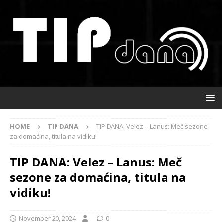
HOME
TIP DANA
TIP DANA: Velez – Lanus: Meč sezone
za domaćina, titula na vidiku!
TIP DANA: Velez – Lanus: Meč
sezone za domaćina, titula na
vidiku!
November 20, 2024
0