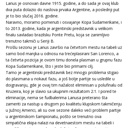
Lanus je osnovan davne 1915. godine, a do sada je ovaj klub
dva puta dolazio do naslova prvaka Argentine, a poslednji put
je to bio slučaj 2016. godine.
Naravno, moramo pomenuti i osvajanje Kopa Sudamerikane, i
to 2013. godine, kada je argentinski predstavnik u velikom
finalu savladao brazilsku Ponte Pretu, koja se zanimljivo
trenutno takmiči u Seriji B.
Prošlu sezonu je Lanus završio na četvrtom mestu na tabeli uz
samo bod manjka u odnosu na trećeplasirani San Lorenco, a
ta četvrta pozicija je ovom timu donela plasman u grupnu fazu
Kopa Sudamerikane, što i jeste bio primarni cilj.
Tamo je argentinski predstavnik bez mnogo problema stigao
do plasmana u nokaut fazu, a još bolje partije su usledile u
doigravanju, gde je ovaj tim nažalost eliminisan u polufinalu od
Kruzeira, koji je slavio sa ukupnim rezultatom 2:1. I pored te
eliminacije, nema se fudbalerima Lanusa preterano šta
zameriti za nastup u drugom po kvalitetu klupskom takmičenju
u Južnoj Americi, ali su ove sezone daleko veći problem partije
u argentinskom šampionatu, pošto se trenutno ova
simpatična ekipa nalazi na devetnaestom mestu na tabeli i