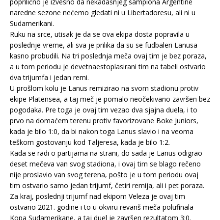
poprilično je izvesno da nekadašnjeg šampiona Argentine
naredne sezone nećemo gledati ni u Libertadoresu, ali ni u
Sudamerikani.
Ruku na srce, utisak je da se ova ekipa dosta popravila u
poslednje vreme, ali sva je prilika da su se fudbaleri Lanusa
kasno probudili. Na tri poslednja meča ovaj tim je bez poraza,
a u tom periodu je devetnaestoplasirani tim na tabeli ostvario
dva trijumfa i jedan remi.
U prošlom kolu je Lanus remizirao na svom stadionu protiv
ekipe Platensea, a taj meč je pomalo neočekivano završen bez
pogodaka. Pre toga je ovaj tim vezao dva sjajna duela, i to
prvo na domaćem terenu protiv favorizovane Boke Juniors,
kada je bilo 1:0, da bi nakon toga Lanus slavio i na veoma
teškom gostovanju kod Taljeresa, kada je bilo 1:2.
Kada se radi o partijama na strani, do sada je Lanus odigrao
deset mečeva van svog stadiona, i ovaj tim se blago rečeno
nije proslavio van svog terena, pošto je u tom periodu ovaj
tim ostvario samo jedan trijumf, četiri remija, ali i pet poraza.
Za kraj, poslednji trijumf nad ekipom Veleza je ovaj tim
ostvario 2021. godine i to u okviru revanš meča polufinala
Kopa Sudamerikane, a taj duel je završen rezultatom 3:0.