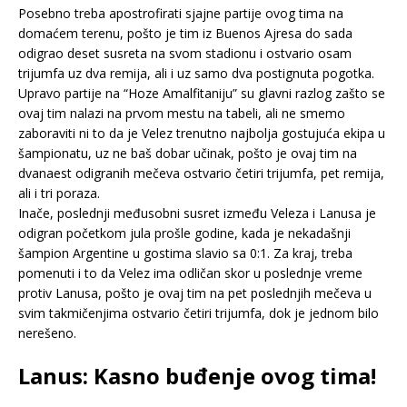
Posebno treba apostrofirati sjajne partije ovog tima na
domaćem terenu, pošto je tim iz Buenos Ajresa do sada
odigrao deset susreta na svom stadionu i ostvario osam
trijumfa uz dva remija, ali i uz samo dva postignuta pogotka.
Upravo partije na “Hoze Amalfitaniju” su glavni razlog zašto se
ovaj tim nalazi na prvom mestu na tabeli, ali ne smemo
zaboraviti ni to da je Velez trenutno najbolja gostujuća ekipa u
šampionatu, uz ne baš dobar učinak, pošto je ovaj tim na
dvanaest odigranih mečeva ostvario četiri trijumfa, pet remija,
ali i tri poraza.
Inače, poslednji međusobni susret između Veleza i Lanusa je
odigran početkom jula prošle godine, kada je nekadašnji
šampion Argentine u gostima slavio sa 0:1. Za kraj, treba
pomenuti i to da Velez ima odličan skor u poslednje vreme
protiv Lanusa, pošto je ovaj tim na pet poslednjih mečeva u
svim takmičenjima ostvario četiri trijumfa, dok je jednom bilo
nerešeno.
Lanus: Kasno buđenje ovog tima!