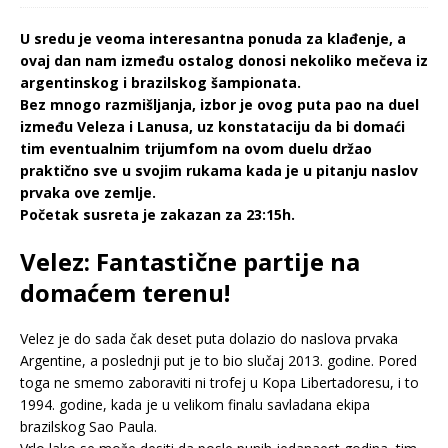
U sredu je veoma interesantna ponuda za klađenje, a
ovaj dan nam između ostalog donosi nekoliko mečeva iz
argentinskog i brazilskog šampionata.
Bez mnogo razmišljanja, izbor je ovog puta pao na duel
između Veleza i Lanusa, uz konstataciju da bi domaći
tim eventualnim trijumfom na ovom duelu držao
praktično sve u svojim rukama kada je u pitanju naslov
prvaka ove zemlje.
Početak susreta je zakazan za 23:15h.
Velez: Fantastične partije na
domaćem terenu!
Velez je do sada čak deset puta dolazio do naslova prvaka
Argentine, a poslednji put je to bio slučaj 2013. godine. Pored
toga ne smemo zaboraviti ni trofej u Kopa Libertadoresu, i to
1994. godine, kada je u velikom finalu savladana ekipa
brazilskog Sao Paula.