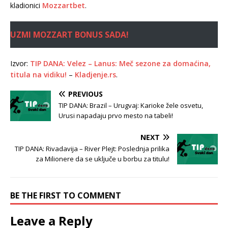
kladionici
Mozzartbet
.
UZMI MOZZART BONUS SADA!
Izvor:
TIP DANA: Velez – Lanus: Meč sezone za domaćina,
titula na vidiku!
–
Kladjenje.rs
.
PREVIOUS
TIP DANA: Brazil – Urugvaj: Karioke žele osvetu,
Urusi napadaju prvo mesto na tabeli!
NEXT
TIP DANA: Rivadavija – River Plejt: Poslednja prilika
za Milionere da se uključe u borbu za titulu!
BE THE FIRST TO COMMENT
Leave a Reply