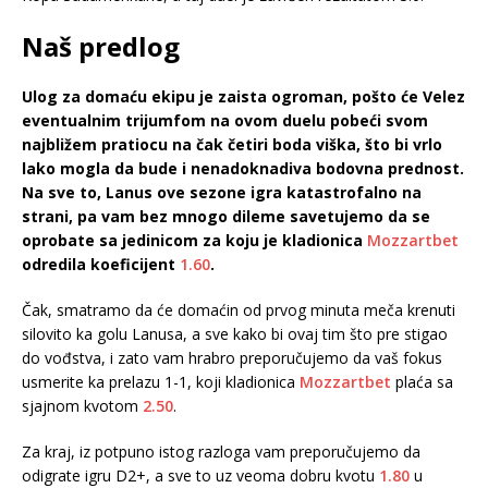
Naš predlog
Ulog za domaću ekipu je zaista ogroman, pošto će Velez
eventualnim trijumfom na ovom duelu pobeći svom
najbližem pratiocu na čak četiri boda viška, što bi vrlo
lako mogla da bude i nenadoknadiva bodovna prednost.
Na sve to, Lanus ove sezone igra katastrofalno na
strani, pa vam bez mnogo dileme savetujemo da se
oprobate sa jedinicom za koju je kladionica
Mozzartbet
odredila koeficijent
1.60
.
Čak, smatramo da će domaćin od prvog minuta meča krenuti
silovito ka golu Lanusa, a sve kako bi ovaj tim što pre stigao
do vođstva, i zato vam hrabro preporučujemo da vaš fokus
usmerite ka prelazu 1-1, koji kladionica
Mozzartbet
plaća sa
sjajnom kvotom
2.50
.
Za kraj, iz potpuno istog razloga vam preporučujemo da
odigrate igru D2+, a sve to uz veoma dobru kvotu
1.80
u