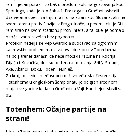
remi i jedan poraz, i to baš u prošlom kolu na gostovanju kod
Sportinga, kada je bilo čak 4:1. Pre toga su Građani ostvarili
dva veoma ubedljiva trijumfa i to na strani kod Slovana, ali i na
svom terenu protiv Slavije iz Praga. Inače, u prvom kolu je Siti
remizirao na svom stadionu protiv Intera, a taj duel je pomalo
neočekivano završen bez pogodaka.
Proteklih nedelja se Pep Gvardiola suočavao sa ogromnim
kadrovskim problemima, a za ovaj duel protiv Totenhema
najbolji trener današnjice neće moći da računa na Rodrija,
Dijaša i Kovačića, dok su pod znakom pitanja Griliš, Stouns,
Ake, Akanđi, Doku, Foden i Nunješ.
Za kraj, poslednji međusobni meč između Mančester sitija i
Totenhema u engleskom šampionatu je odigran sredinom
maja ove godine kada su Građani na Vajt Hart Lejnu slavili sa
0:2.
Totenhem: Očajne partije na
strani!
Iako je Totenhem na jedan vrhunski način započeo prošlu