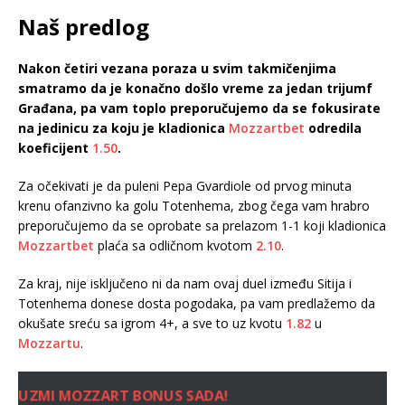
Naš predlog
Nakon četiri vezana poraza u svim takmičenjima
smatramo da je konačno došlo vreme za jedan trijumf
Građana, pa vam toplo preporučujemo da se fokusirate
na jedinicu za koju je kladionica
Mozzartbet
odredila
koeficijent
1.50
.
Za očekivati je da puleni Pepa Gvardiole od prvog minuta
krenu ofanzivno ka golu Totenhema, zbog čega vam hrabro
preporučujemo da se oprobate sa prelazom 1-1 koji kladionica
Mozzartbet
plaća sa odličnom kvotom
2.10
.
Za kraj, nije isključeno ni da nam ovaj duel između Sitija i
Totenhema donese dosta pogodaka, pa vam predlažemo da
okušate sreću sa igrom 4+, a sve to uz kvotu
1.82
u
Mozzartu
.
UZMI MOZZART BONUS SADA!