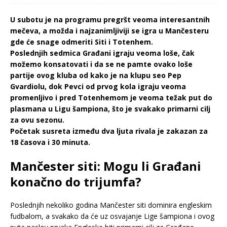
U subotu je na programu pregršt veoma interesantnih
mečeva, a možda i najzanimljiviji se igra u Mančesteru
gde će snage odmeriti Siti i Totenhem.
Poslednjih sedmica Građani igraju veoma loše, čak
možemo konsatovati i da se ne pamte ovako loše
partije ovog kluba od kako je na klupu seo Pep
Gvardiolu, dok Pevci od prvog kola igraju veoma
promenljivo i pred Totenhemom je veoma težak put do
plasmana u Ligu šampiona, što je svakako primarni cilj
za ovu sezonu.
Početak susreta između dva ljuta rivala je zakazan za
18 časova i 30 minuta.
Mančester siti: Mogu li Građani
konačno do trijumfa?
Poslednjih nekoliko godina Mančester siti dominira engleskim
fudbalom, a svakako da će uz osvajanje Lige šampiona i ovog