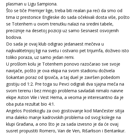
plasman u Ligu šampiona.
Što se tiče Premijer lige, treba biti realan pa reći da smo od
tima iz prestonice Engleske do sada očekivali dosta više, pošto
se Totenhem u ovom trenutku nalazi na sredini tabele,
preciznije na desetoj poziciji uz samo šesnaest osvojenih
bodova.
Do sada je ovaj klub odigrao jedanaest mečeva u
najkvalitetnijoj ligi na svetu i ostvario pet trijumfa, doživeo isto
toliko poraza, uz samo jedan remi.
U prošlom kolu je Totenhem ponovo razočarao sve svoje
navijače, pošto je ova ekipa na svom stadionu doživela
šokantan poraz od Ipsviča, a taj duel je završen pobedom
gostiju od 1:2. Pre toga su Pevci odigrali dva sjajna meča na
svom terenu i bez mnogo problema savladali nimalo naivne
ekipe Aston Vile i Vest Hema, a veoma je interesantno da je
oba puta rezultat bio 4:1.
Angelos Postekoglu za ovo gostovanje kod Mančester sitija
ima daleko manje kadrovskih problema od svog kolege na
klupi Građana, a ono što je za sada izvesno je da će ovaj
susret propustiti Romero, Van de Ven, Rišarlison i Bentankur.