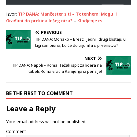
Izvor:
TIP DANA: Mančester siti – Totenhem: Mogu li
Građani do prekida lošeg niza?
–
Kladjenje.rs
.
PREVIOUS
TIP DANA: Monako – Brest: I jedni i drugi blistaju u
Ligi šampiona, ko će do trijumfa u prvenstvu?
NEXT
TIP DANA: Napoli – Roma: Težak ispit za lidera na
tabeli, Roma vratila Ranijerija iz penzije!
BE THE FIRST TO COMMENT
Leave a Reply
Your email address will not be published.
Comment