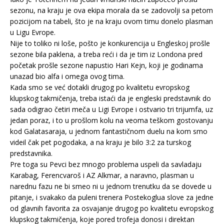
sezonu, na kraju je ova ekipa morala da se zadovolji sa petom
pozicijom na tabeli, što je na kraju ovom timu donelo plasman
u Ligu Evrope.
Nije to toliko ni loše, pošto je konkurencija u Engleskoj prošle
sezone bila paklena, a treba reći i da je tim iz Londona pred
početak prošle sezone napustio Hari Kejn, koji je godinama
unazad bio alfa i omega ovog tima.
Kada smo se već dotakli drugog po kvalitetu evropskog
klupskog takmičenja, treba istaći da je engleski predstavnik do
sada odigrao četiri meča u Ligi Evrope i ostvario tri trijumfa, uz
jedan poraz, i to u prošlom kolu na veoma teškom gostovanju
kod Galatasaraja, u jednom fantastičnom duelu na kom smo
videil čak pet pogodaka, a na kraju je bilo 3:2 za turskog
predstavnika.
Pre toga su Pevci bez mnogo problema uspeli da savladaju
Karabag, Ferencvaroš i AZ Alkmar, a naravno, plasman u
narednu fazu ne bi smeo ni u jednom trenutku da se dovede u
pitanje, i svakako da puleni trenera Postekoglua slove za jedne
od glavnih favorita za osvajanje drugog po kvalitetu evropskog
klupskog takmičenja, koje pored trofeja donosi i direktan