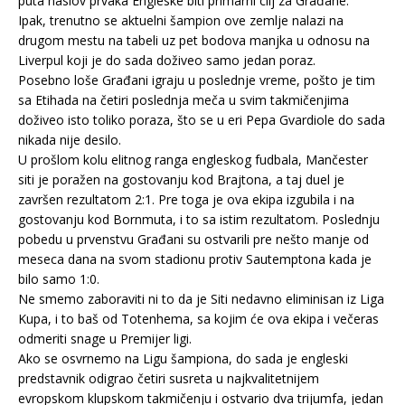
puta naslov prvaka Engleske biti primarni cilj za Građane.
Ipak, trenutno se aktuelni šampion ove zemlje nalazi na
drugom mestu na tabeli uz pet bodova manjka u odnosu na
Liverpul koji je do sada doživeo samo jedan poraz.
Posebno loše Građani igraju u poslednje vreme, pošto je tim
sa Etihada na četiri poslednja meča u svim takmičenjima
doživeo isto toliko poraza, što se u eri Pepa Gvardiole do sada
nikada nije desilo.
U prošlom kolu elitnog ranga engleskog fudbala, Mančester
siti je poražen na gostovanju kod Brajtona, a taj duel je
završen rezultatom 2:1. Pre toga je ova ekipa izgubila i na
gostovanju kod Bornmuta, i to sa istim rezultatom. Poslednju
pobedu u prvenstvu Građani su ostvarili pre nešto manje od
meseca dana na svom stadionu protiv Sautemptona kada je
bilo samo 1:0.
Ne smemo zaboraviti ni to da je Siti nedavno eliminisan iz Liga
Kupa, i to baš od Totenhema, sa kojim će ova ekipa i večeras
odmeriti snage u Premijer ligi.
Ako se osvrnemo na Ligu šampiona, do sada je engleski
predstavnik odigrao četiri susreta u najkvalitetnijem
evropskom klupskom takmičenju i ostvario dva trijumfa, jedan