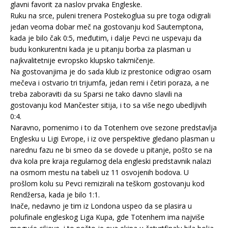
glavni favorit za naslov prvaka Engleske.
Ruku na srce, puleni trenera Postekoglua su pre toga odigrali
jedan veoma dobar meč na gostovanju kod Sautemptona,
kada je bilo čak 0:5, međutim, i dalje Pevci ne uspevaju da
budu konkurentni kada je u pitanju borba za plasman u
najkvalitetnije evropsko klupsko takmičenje.
Na gostovanjima je do sada klub iz prestonice odigrao osam
mečeva i ostvario tri trijumfa, jedan remi i četiri poraza, a ne
treba zaboraviti da su Sparsi ne tako davno slavili na
gostovanju kod Mančester sitija, i to sa više nego ubedljivih
0:4.
Naravno, pomenimo i to da Totenhem ove sezone predstavlja
Englesku u Ligi Evrope, i iz ove perspektive gledano plasman u
narednu fazu ne bi smeo da se dovede u pitanje, pošto se na
dva kola pre kraja regularnog dela engleski predstavnik nalazi
na osmom mestu na tabeli uz 11 osvojenih bodova. U
prošlom kolu su Pevci remizirali na teškom gostovanju kod
Rendžersa, kada je bilo 1:1.
Inače, nedavno je tim iz Londona uspeo da se plasira u
polufinale engleskog Liga Kupa, gde Totenhem ima najviše