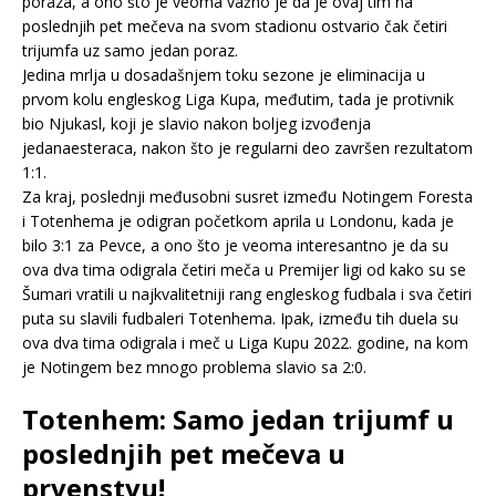
poraza, a ono što je veoma važno je da je ovaj tim na
poslednjih pet mečeva na svom stadionu ostvario čak četiri
trijumfa uz samo jedan poraz.
Jedina mrlja u dosadašnjem toku sezone je eliminacija u
prvom kolu engleskog Liga Kupa, međutim, tada je protivnik
bio Njukasl, koji je slavio nakon boljeg izvođenja
jedanaesteraca, nakon što je regularni deo završen rezultatom
1:1.
Za kraj, poslednji međusobni susret između Notingem Foresta
i Totenhema je odigran početkom aprila u Londonu, kada je
bilo 3:1 za Pevce, a ono što je veoma interesantno je da su
ova dva tima odigrala četiri meča u Premijer ligi od kako su se
Šumari vratili u najkvalitetniji rang engleskog fudbala i sva četiri
puta su slavili fudbaleri Totenhema. Ipak, između tih duela su
ova dva tima odigrala i meč u Liga Kupu 2022. godine, na kom
je Notingem bez mnogo problema slavio sa 2:0.
Totenhem: Samo jedan trijumf u
poslednjih pet mečeva u
prvenstvu!