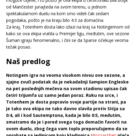
moguće ciljeve, i to pošto je ova ekipa u četvrtfinalu bila bolja
od Mančester junajteda na svom terenu, u jednom
spektakularnom duelu na kom smo videli čak sedam
pogodaka, pošto je na kraju bilo 4:3 za domaćina.
Za kraj, Totenhem dosta lako izlazi na kraj sa Notingemom od
kako se ova ekipa vratila u Premijer ligu, međutim, ove sezone
Šumari igraju fenomenalno, i čini se da Sparse očekuje veoma
težak posao.
Naš predlog
Notingem igra na veoma visokom nivou ove sezone, a
sjajno zvuči podatak da je nekadašnji šampion Engleske
na pet poslednjih mečeva na svom stadionu upisao čak
četiri trijumfa uz samo jedan poraz. Ruku na srce, i
Totenhem je dosta popravio svoje partije na strani, pa
je tako ova ekipa ne tako davno slavila protiv Sitija sa
0:4, ali i kod Sautemptona, kada je bilo 0:5, međutim,
smatramo da je i pored svega toga domaćin favorit na
ovom duelu, zbog čega vam toplo preporučujemo da se
oprobate sa jedinicom koju kladionica
Mozzartbet
plaća