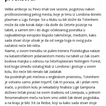
Velike ambicije su Pevci imali ove sezone, pogotovu nakon
prošlosezonskog petog mesta, koje je timu iz Londona donelo
plasman u Ligu Evrope. Svi u klubu su bili složni da Totenhem
može da ode korak dalje i da dođe do četvrte pozicije na
tabeli, a samim tim i do dugo očekivanog povratka u
najkvalitetnije evropsko klupsko takmičenje, međutim, kako
sada stvari stoje utisak je da od svega toga ni ovog puta
nažalost neće biti ništa.
Naime, u ovom trenutku se puleni trenera Postekoglua nalaze
na katastrofalnom jedanaestom mestu na tabeli uz čak osam
bodova manjka u odnosu na četvrtoplasirani Notingem Forest,
kod koga između ostalog klub iz Londona i gostuje u ovom
kolu, što neće biti nimalo lak zadatak.
Na poslednjih pet mečeva u engleskom prvenstvu, Totenhem
je ostvario samo jedan trijumf, čak tri poraza, ali i jedan remi.
Inače, u prošlom kolu je nekadašnji finalista Lige šampiona
doživeo težak poraz na svom stadionu od Liverpula, u jednom
fenomenalnom meču na kom smo videli čak devet pogodaka,
a na kraju je bilo 3:6 za Redse, koji su kako sada stvari stoje