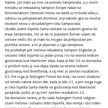
Naime, još malo pa smo na polovini šampionata, a u ovom
trenutku se nekadašnji šampion Evrope nalazi na
fenomenalnom četvrtom mestu na tabeli uz tri boda viška u
odnosu na petoplasirani Bornmut, koji takođe igra na veoma
visokom nivou u dosadašnjem toku šampionata.
Ukoliko puleni Espirita Santa nastave sa ovakvim igrama do
kraja šampionata, čini se da će popularni Šumari uspeti da
ostvare nešto što je malo ko mogao da pretpostavi pre
početka sezone, a to je plasman u Ligu šampiona.
Na poslednjih pet mečeva nekadašnji šampion Engleske je
ostvario četiri trijumfa uz jedan poraz i to na veoma teškom
gostovanju kod Mančester sitija, kada je bilo 3:0 za domaćina.
U prošlom kolu je ova ekipa slavila na veoma teškom
gostovanju kod Brentforda, a taj meč je završen rezultatom
0:2. Pre toga je Notingem Forest bio bolji i na svom stadionu
od nimalo naivne Aston Vile, kada je bilo 2:1, a pre svega toga
je četa Espirita Santa slavila na gostovanju kod Mančester
junajteda, pošto je taj meč završen rezultatom 2:3.
Na domaćem terenu je do sada Notingem Forest odigrao
osam mečeva i ostvario četiri trijumfa, dva remija i isto toliko