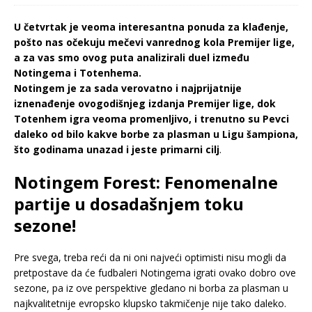
U četvrtak je veoma interesantna ponuda za klađenje,
pošto nas očekuju mečevi vanrednog kola Premijer lige,
a za vas smo ovog puta analizirali duel između
Notingema i Totenhema.
Notingem je za sada verovatno i najprijatnije
iznenađenje ovogodišnjeg izdanja Premijer lige, dok
Totenhem igra veoma promenljivo, i trenutno su Pevci
daleko od bilo kakve borbe za plasman u Ligu šampiona,
što godinama unazad i jeste primarni cilj
.
Notingem Forest: Fenomenalne
partije u dosadašnjem toku
sezone!
Pre svega, treba reći da ni oni najveći optimisti nisu mogli da
pretpostave da će fudbaleri Notingema igrati ovako dobro ove
sezone, pa iz ove perspektive gledano ni borba za plasman u
najkvalitetnije evropsko klupsko takmičenje nije tako daleko.