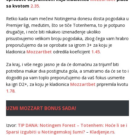
sa kvotom
2.35
.
Retko kada nam mečevi Notingema donesu dosta pogodaka u
Premijer ligi, međutim, što se tiče Totenhema, to je potpuno
drugačije, i neće biti nikakvo iznenađenje ukoliko
prisustvujemo velikom broju pogodaka, zbog čega vam hrabro
preporučujemo da se oprobate sa igrom 3+ za koju je
kladionica
Mozzartbet
odredila koeficijent
1.45
.
Za kraj, i više nego jasno je da će domaćinu za trijumf biti
potrebna makar dva postignuta gola, a smatramo da će se to i
dogoditi pa vam toplo preporučujemo da vaš fokus usmerite
ka igri D2+, za koju je kladionica
Mozzartbet
pripremila kvotu
1.78
.
UZMI MOZZART BONUS SADA!
Izvor:
TIP DANA: Notingem Forest – Totenhem: Hoće li se i
Sparsi izgubiti u Notingemskoj šumi?
–
Kladjenje.rs
.