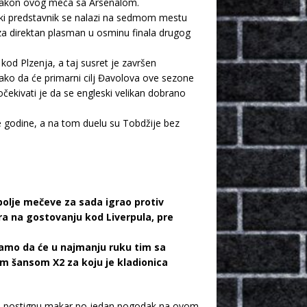
 i nakon ovog meča sa Arsenalom.
eski predstavnik se nalazi na sedmom mestu
 za direktan plasman u osminu finala drugog
od Plzenja, a taj susret je završen
kako da će primarni cilj Đavolova ove sezone
čekivati je da se engleski velikan dobrano
 godine, a na tom duelu su Tobdžije bez
olje mečeve za sada igrao protiv
ira na gostovanju kod Liverpula, pre
ramo da će u najmanju ruku tim sa
 šansom X2 za koju je kladionica
drugi postignu makar po jedan pogodak na ovom