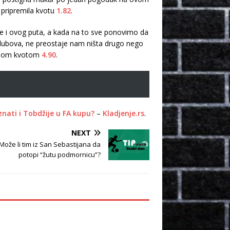
pripremila kvotu
1.82
.
je i ovog puta, a kada na to sve ponovimo da
 klubova, ne preostaje nam ništa drugo nego
lnom kvotom
4.90
.
aznati i Tobdžije u FA kupu?
–
Kladjenje.rs
.
NEXT
 Može li tim iz San Sebastijana da
potopi “žutu podmornicu”?