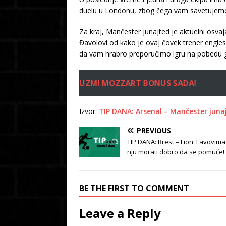
duelu u Londonu, zbog čega vam savetujemo d
Za kraj, Mančester junajted je aktuelni osv
Đavolovi od kako je ovaj čovek trener engles
da vam hrabro preporučimo igru na pobedu g
UZMI MOZZART BONUS SADA!
Izvor:
TIP DANA: Arsenal – Mančester junajte
PREVIOUS
TIP DANA: Brest – Lion: Lavovima 
nju morati dobro da se pomuče!
BE THE FIRST TO COMMENT
Leave a Reply