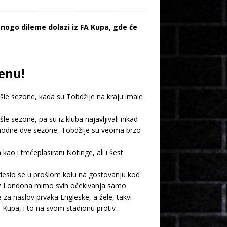
nogo dileme dolazi iz FA Kupa, gde će
enu!
rošle sezone, kada su Tobdžije na kraju imale
e sezone, pa su iz kluba najavljivali nikad
ethodne dve sezone, Tobdžije su veoma brzo
ao i trećeplasirani Notinge, ali i šest
zu desio se u prošlom kolu na gostovanju kod
im iz Londona mimo svih očekivanja samo
 za naslov prvaka Engleske, a žele, takvi
a Kupa, i to na svom stadionu protiv