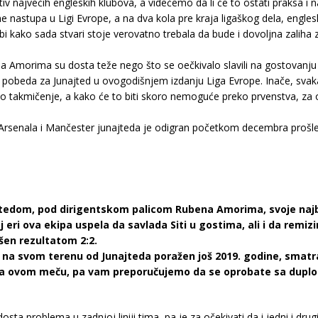
tiv najvećih engleskih klubova, a videćemo da li će to ostati praksa
e nastupa u Ligi Evrope, a na dva kola pre kraja ligaškog dela, engl
bi kako sada stvari stoje verovatno trebala da bude i dovoljna zaliha
 Amorima su dosta teže nego što se oečkivalo slavili na gostovanju k
na pobeda za Junajted u ovogodišnjem izdanju Liga Evrope. Inače, sva
sko takmičenje, a kako će to biti skoro nemoguće preko prvenstva, za o
Arsenala i Mančester junajteda je odigran početkom decembra prošle
tedom, pod dirigentskom palicom Rubena Amorima, svoje najb
 eri ova ekipa uspela da savlada Siti u gostima, ali i da remiz
šen rezultatom 2:2.
ut na svom terenu od Junajteda poražen još 2019. godine, smat
na ovom meču, pa vam preporučujemo da se oprobate sa duplom
dosta problema u zadnjoj liniji tima, pa je za očekivati da i jedni i 