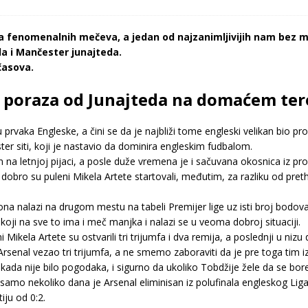
a fenomenalnih mečeva, a jedan od najzanimljivijih nam bez m
a i Mančester junajteda.
časova.
z poraza od Junajteda na domaćem ter
u prvaka Engleske, a čini se da je najbliži tome engleski velikan bio p
 siti, koji je nastavio da dominira engleskim fudbalom.
a letnjoj pijaci, a posle duže vremena je i sačuvana okosnica iz prošl
 dobro su puleni Mikela Artete startovali, međutim, za razliku od pr
na nalazi na drugom mestu na tabeli Premijer lige uz isti broj bodova k
oji na sve to ima i meč manjka i nalazi se u veoma dobroj situaciji.
Mikela Artete su ostvarili tri trijumfa i dva remija, a poslednji u ni
e Arsenal vezao tri trijumfa, a ne smemo zaboraviti da je pre toga t
ada nije bilo pogodaka, i sigurno da ukoliko Tobdžije žele da se bore
e samo nekoliko dana je Arsenal eliminisan iz polufinala engleskog Lig
ju od 0:2.