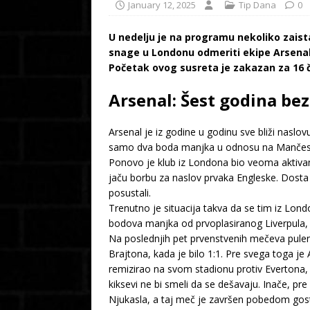
January 12, 2025
Tip Dana
0
U nedelju je na programu nekoliko zaist
snage u Londonu odmeriti ekipe Arsenal
Početak ovog susreta je zakazan za 16 
Arsenal: Šest godina be
Arsenal je iz godine u godinu sve bliži naslov
samo dva boda manjka u odnosu na Mančester
Ponovo je klub iz Londona bio veoma aktivan n
jaču borbu za naslov prvaka Engleske. Dosta
posustali.
Trenutno je situacija takva da se tim iz Londo
bodova manjka od prvoplasiranog Liverpula, k
Na poslednjih pet prvenstvenih mečeva puleni 
Brajtona, kada je bilo 1:1. Pre svega toga j
remizirao na svom stadionu protiv Evertona, k
kiksevi ne bi smeli da se dešavaju. Inače, pr
Njukasla, a taj meč je završen pobedom gosti