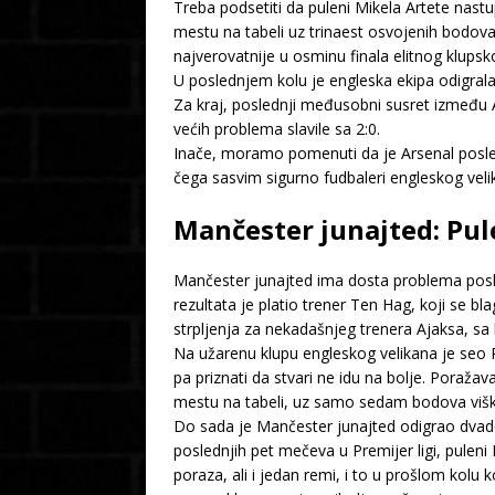
Treba podsetiti da puleni Mikela Artete nastu
mestu na tabeli uz trinaest osvojenih bodova,
najverovatnije u osminu finala elitnog klups
U poslednjem kolu je engleska ekipa odigral
Za kraj, poslednji međusobni susret između 
većih problema slavile sa 2:0.
Inače, moramo pomenuti da je Arsenal posl
čega sasvim sigurno fudbaleri engleskog ve
Mančester junajted: Pul
Mančester junajted ima dosta problema posledn
rezultata je platio trener Ten Hag, koji se bla
strpljenja za nekadašnjeg trenera Ajaksa, s
Na užarenu klupu engleskog velikana je seo 
pa priznati da stvari ne idu na bolje. Poraža
mestu na tabeli, uz samo sedam bodova viška
Do sada je Mančester junajted odigrao dvade
poslednjih pet mečeva u Premijer ligi, puleni 
poraza, ali i jedan remi, i to u prošlom kol