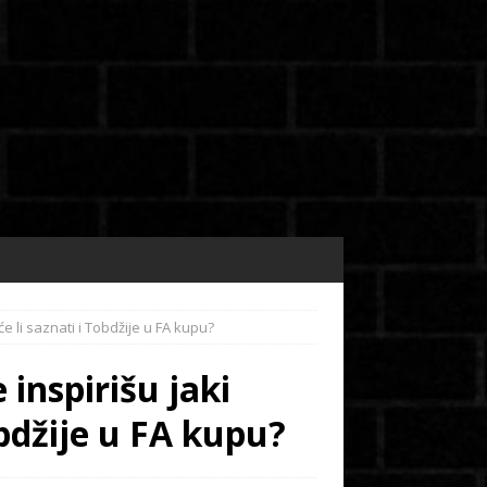
će li saznati i Tobdžije u FA kupu?
inspirišu jaki
Tobdžije u FA kupu?