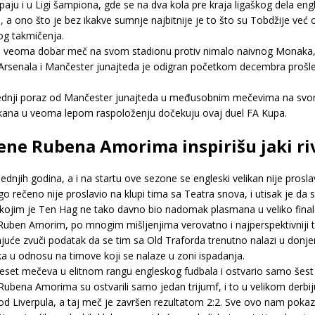
paju i u Ligi šampiona, gde se na dva kola pre kraja ligaškog dela en
 a ono što je bez ikakve sumnje najbitnije je to što su Tobdžije već 
kog takmičenja.
a veoma dobar meč na svom stadionu protiv nimalo naivnog Monaka, a
Arsenala i Mančester junajteda je odigran početkom decembra prošle
ednji poraz od Mančester junajteda u međusobnim mečevima na svom
likana u veoma lepom raspoloženju dočekuju ovaj duel FA Kupa.
ene Rubena Amorima inspirišu jaki riv
jih godina, a i na startu ove sezone se engleski velikan nije proslav
go rečeno nije proslavio na klupi tima sa Teatra snova, i utisak je da s
a kojim je Ten Hag ne tako davno bio nadomak plasmana u veliko fina
Ruben Amorim, po mnogim mišljenjima verovatno i najperspektivniji tr
vajuće zvuči podatak da se tim sa Old Traforda trenutno nalazi u donje
 u odnosu na timove koji se nalaze u zoni ispadanja.
set mečeva u elitnom rangu engleskog fudbala i ostvario samo šest t
Rubena Amorima su ostvarili samo jedan trijumf, i to u velikom derbiju p
u kod Liverpula, a taj meč je završen rezultatom 2:2. Sve ovo nam po