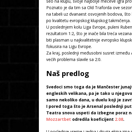
seo na klupu, svoje najbolje mečeve igra pro
Poznato je da tim sa Old Traforda ove sezon
na tabeli uz dvanaest osvojenih bodova, što 
po kvalitetu evropskog klupskog takmičenja.
U poslednjem kolu Liga Evrope, puleni Rubena
rezultatom 1:2, što je inače bila treća veza
biti plasman u najkvalitetnije evropsko klup
fokusira na Ligu Evrope.
Za kraj, poslednji međusobni susret između 
većih problema slavile sa 2:0.
Naš predlog
Svedoci smo toga da je Mančester junaj
engleskih velikana, pa je tako u njegovoj
samo nekoliko dana, u duelu koji je zavr
I pored toga što je Arsenal poslednji p
Teatra snova uspeti da izbegne poraz 
Mozzartbet
odredila koeficijent
2.08
.
U poslednje vreme i jedna i druga ekipa ima 