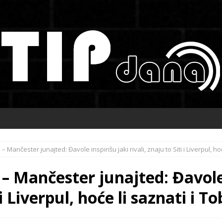
– Mančester junajted: Đavole inspirišu jaki rivali, znaju to Siti i Liverpul, ho
– Mančester junajted: Đavole 
i i Liverpul, hoće li saznati i 