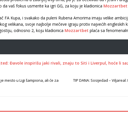
a vaš fokus usmerite ka igri GG, za koju je kladionica
Mozzartbet
ajač FA Kupa, i svakako da puleni Rubena Amorima imaju velike ambici
kog velikana, svoje najbolje mečeve igraju protiv najvećih engleskih
ostiju, odnosno 2, koju kladionica
Mozzartbet
plaća sa fenomena
d: Đavole inspirišu jaki rivali, znaju to Siti i Liverpul, hoće li s
je mesto u Ligi šampiona, ali će za
TIP DANA: Sosijedad – Viljareal: