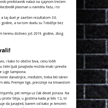
gleski predstavnik nalazi na sjajnom trećem
obezbedili plasman u narednu fazu, i to
 taj duel je završen rezultatom 3:0.
 godine, a na tom duelu su Tobdžije bez
 terenu doživeo još 2019. godine, zbog
ali!
io, i kako to obično biva, cenu loših
u čelni ljudi Junajteda možda imali i previše
le Lige šampiona.
ener današnjice, međutim, treba biti iskren
m delu Premijer lige, preciznije na trinaestom
rijumfa, pet remija uz čak devet poraza. Na
rotiv Sitija, u gostima kada je bilo 1:2, tri
kazuje da Junajted, barem od kako je Amorim