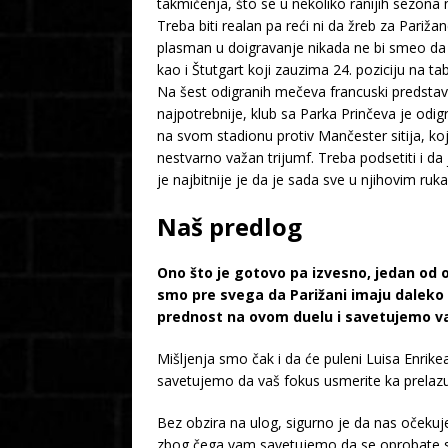
takmičenja, što se u nekoliko ranijih sezona n
Treba biti realan pa reći ni da žreb za Pariža
plasman u doigravanje nikada ne bi smeo da s
kao i Štutgart koji zauzima 24. poziciju na ta
Na šest odigranih mečeva francuski predstavnik
najpotrebnije, klub sa Parka Prinčeva je odig
na svom stadionu protiv Mančester sitija, koji
nestvarno važan trijumf. Treba podsetiti i da
je najbitnije je da je sada sve u njihovim r
Naš predlog
Ono što je gotovo pa izvesno, jedan od 
smo pre svega da Parižani imaju daleko
prednost na ovom duelu i savetujemo va
Mišljenja smo čak i da će puleni Luisa Enrike
savetujemo da vaš fokus usmerite ka prelazu
Bez obzira na ulog, sigurno je da nas očekuje
zbog čega vam savetujemo da se oprobate sa