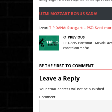
UZMI MOZZART BONUS SADA!
Izvor:
TIP DANA: Štutgart – PSŽ: Sveci mo
PREVIOUS
TIP DANA: Portsmut – Milvol: Lav
zaostalom meču!
BE THE FIRST TO COMMENT
Leave a Reply
Your email address will not be published.
Comment