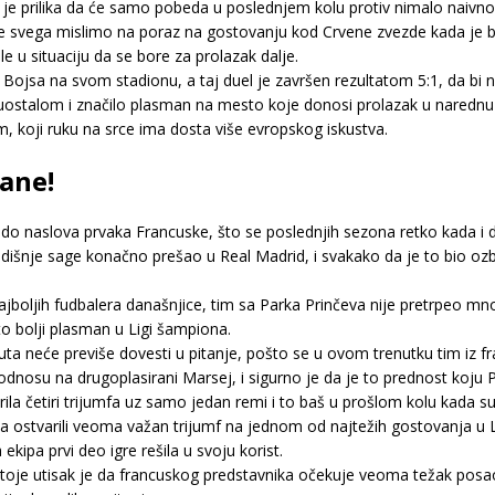
 je prilika da će samo pobeda u poslednjem kolu protiv nimalo naivnog
re svega mislimo na poraz na gostovanju kod Crvene zvezde kada je bil
e u situaciju da se bore za prolazak dalje.
g Bojsa na svom stadionu, a taj duel je završen rezultatom 5:1, da bi 
je uostalom i značilo plasman na mesto koje donosi prolazak u narednu 
, koji ruku na srce ima dosta više evropskog iskustva.
žane!
i do naslova prvaka Francuske, što se poslednjih sezona retko kada i
dišnje sage konačno prešao u Real Madrid, i svakako da je to bio ozbi
jboljih fudbalera današnjice, tim sa Parka Prinčeva nije pretrpeo mno
o bolji plasman u Ligi šampiona.
uta neće previše dovesti u pitanje, pošto se u ovom trenutku tim iz 
odnosu na drugoplasirani Marsej, i sigurno je da je to prednost koju P
ila četiri trijumfa uz samo jedan remi i to baš u prošlom kolu kada s
ea ostvarili veoma važan trijumf na jednom od najtežih gostovanja u Li
kipa prvi deo igre rešila u svoju korist.
 stoje utisak je da francuskog predstavnika očekuje veoma težak pos