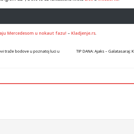
raju Mercedesom u nokaut fazu!
–
Kladjenje.rs
.
ovi traže bodove u poznatoj luci u
TIP DANA: Ajaks – Galatasaraj: 