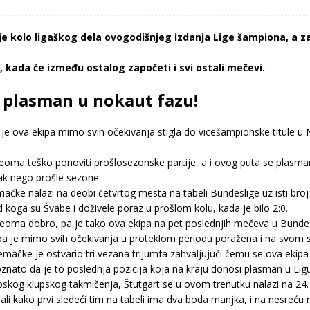
 kolo ligaškog dela ovogodišnjeg izdanja Lige šampiona, a za
 kada će između ostalog započeti i svi ostali mečevi.
 plasman u nokaut fazu!
je ova ekipa mimo svih očekivanja stigla do vicešampionske titule u 
i veoma teško ponoviti prošlosezonske partije, a i ovog puta se plasm
atak nego prošle sezone.
ke nalazi na deobi četvrtog mesta na tabeli Bundeslige uz isti broj 
koga su Švabe i doživele poraz u prošlom kolu, kada je bilo 2:0.
eoma dobro, pa je tako ova ekipa na pet poslednjih mečeva u Bundeslig
a je mimo svih očekivanja u proteklom periodu poražena i na svom sta
čke je ostvario tri vezana trijumfa zahvaljujući čemu se ova ekipa i
znato da je to poslednja pozicija koja na kraju donosi plasman u Li
pskog klupskog takmičenja, Štutgart se u ovom trenutku nalazi na 24. 
li kako prvi sledeći tim na tabeli ima dva boda manjka, i na nesreću 