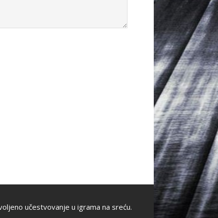
oljeno učestvovanje u igrama na sreću.