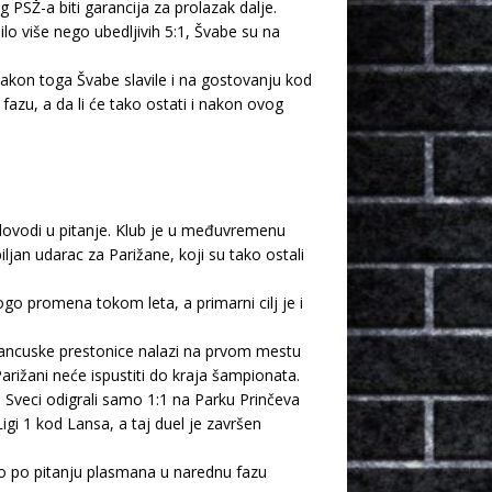
 PSŽ-a biti garancija za prolazak dalje.
o više nego ubedljivih 5:1, Švabe su na
nakon toga Švabe slavile i na gostovanju kod
fazu, a da li će tako ostati i nakon ovog
 dovodi u pitanje. Klub je u međuvremenu
ljan udarac za Parižane, koji su tako ostali
go promena tokom leta, a primarni cilj je i
francuske prestonice nalazi na prvom mestu
arižani neće ispustiti do kraja šampionata.
u Sveci odigrali samo 1:1 na Parku Prinčeva
gi 1 kod Lansa, a taj duel je završen
ao po pitanju plasmana u narednu fazu