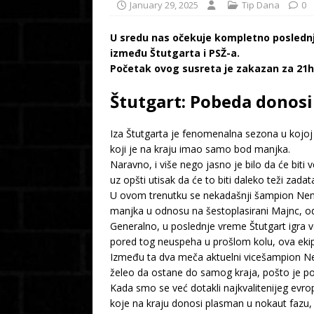
January 29, 2025
Tip Dana
0
U sredu nas očekuje kompletno poslednje
između Štutgarta i PSŽ-a.
Početak ovog susreta je zakazan za 21h,
Štutgart: Pobeda donosi
Iza Štutgarta je fenomenalna sezona u kojoj 
koji je na kraju imao samo bod manjka.
Naravno, i više nego jasno je bilo da će bit
uz opšti utisak da će to biti daleko teži zad
U ovom trenutku se nekadašnji šampion Nemač
manjka u odnosu na šestoplasirani Majnc, od 
Generalno, u poslednje vreme Štutgart igra v
pored tog neuspeha u prošlom kolu, ova ekip
Između ta dva meča aktuelni vicešampion Nema
želeo da ostane do samog kraja, pošto je po
Kada smo se već dotakli najkvalitenijeg evro
koje na kraju donosi plasman u nokaut fazu, a