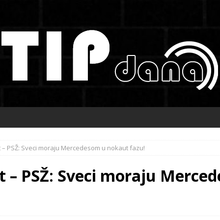
t – PSŽ: Sveci moraju Mercedesom u nokaut fazu!
t – PSŽ: Sveci moraju Merce