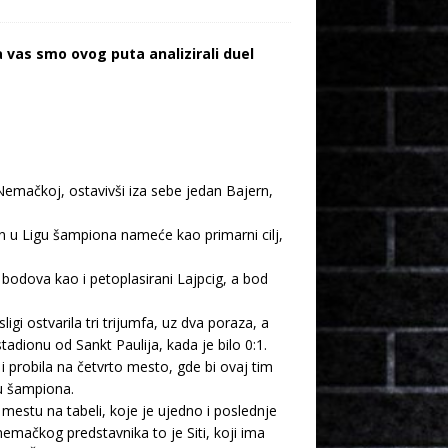
 vas smo ovog puta analizirali duel
Nemačkoj, ostavivši iza sebe jedan Bajern,
an u Ligu šampiona nameće kao primarni cilj,
bodova kao i petoplasirani Lajpcig, a bod
i ostvarila tri trijumfa, uz dva poraza, a
dionu od Sankt Paulija, kada je bilo 0:1.
 probila na četvrto mesto, gde bi ovaj tim
gu šampiona.
mestu na tabeli, koje je ujedno i poslednje
nemačkog predstavnika to je Siti, koji ima