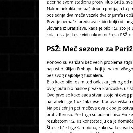
zicer na svom stadionu protiv Klub Briža, sva
Nakon nekoliko ne baš dobrih partija, a tu p
poslednja dva meča vezale dva trijumfa i došl
Prvo je nemački predstavnik bio bolji od Jan
Slovana iz Bratislave, kada je bilo 1:3, što 
kola, ostaje da se vidi nakon meča sa PSŽ-om
PSŽ: Meč sezone za Pari
Ponovo su Parižani bez većih problema stigl
napustio Kilijan Embape, koji je nakon višego
bez svog najboljeg fudbalera.
Bilo kako bilo, osim tod odlaska jednog od na
ovog puta bio naslov prvaka Francuske, uz št
Ovo prvo se kako sada stvari stoje ni ovog p
na tabeli Lige 1 uz čak deset bodova viška u 
Na poslednjih pet mečeva ova ekipa je ostvar
protiv Remsa. Pre toga su puleni Luisa Enrik
rezultatom 1:2, uz konstataciju da je domaća e
Što se tiče Lige šampiona, kako sada stvari