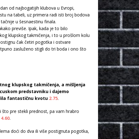
jedan od najbogatijih klubova u Evropi,
u na tabeli, uz primera radi isti broj bodova
tačnije u šesnaestinu finala.
kako previše. Ipak, kada je to bilo
skog klupskog takmičenja, i to u prošlom kolu
postignu čak četiri pogotka i ostvare
tpuno zasluženo stigli do tri boda i ono što
itnog klupskog takmičenja, a mišljenja
ancuskom predstavniku i dajemo
ila fantastičnu kvotu
2.75
.
i što pre stekli prednost, pa vam hrabro
m
4.60
.
lema doći do dva ili više postignuta pogotka,