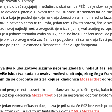
ije dovodilo u pitanje.
ne nije bio baš najsjajniji, međutim, s obzirom da PSŽ i dalje slovi za 
e dovede u pitanje. U ovom trenutku su Sveci stacionirani na 22. mest
beli, a koja je poslednja koja na kraju donosi plasman u narednu fazu, 
 je ostvario samo tri trijumfa, jedan remi i čak tri poraza, što je sva
rao i svoj najbolji meč u ovogodišnjem izdanju najkvalitetnijeg evrop
 je u jednom trenutku vodio sa 0:2, da bi na kraju Parižani uspeli da 
 je prvi deo ovog meča završen bez pogodaka, ali su na kraju Sveci po
ukama po pitanju plasmana u šesnaestinu finala Lige šampiona.
ova dva kluba gotovo sigurno nećemo gledati u nokaut fazi el
 više iskustva kada su ovakvi mečevi u pitanju, zbog čega fr
m da se oprobate sa 2 za koju je kladionica
Mozzartbet
odred
a od prvog minuta susreta krenuti ofanzivno ka golu Štutgarta, kako b
 2-2 koji kladionica
Mozzartbet
plaća sa nestvarno dobrom kvoto
 jedan veoma efikasan duel, a sva je prilika da će PSŽ bez većih prob
 igrom G2+, a sve to uz fantastičnu kvotu
2.60
u
Mozzartu
.