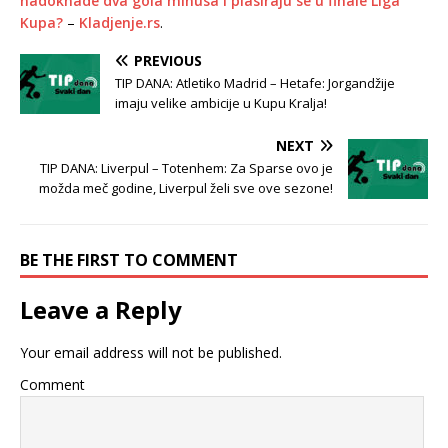
nadoknade dva gola minusa i plasiraju se u finale Liga
Kupa?
–
Kladjenje.rs
.
PREVIOUS
TIP DANA: Atletiko Madrid – Hetafe: Jorgandžije
imaju velike ambicije u Kupu Kralja!
NEXT
TIP DANA: Liverpul – Totenhem: Za Sparse ovo je
možda meč godine, Liverpul želi sve ove sezone!
BE THE FIRST TO COMMENT
Leave a Reply
Your email address will not be published.
Comment