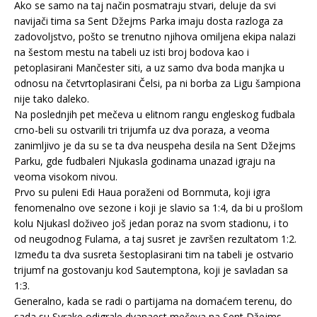
Ako se samo na taj način posmatraju stvari, deluje da svi
navijači tima sa Sent Džejms Parka imaju dosta razloga za
zadovoljstvo, pošto se trenutno njihova omiljena ekipa nalazi
na šestom mestu na tabeli uz isti broj bodova kao i
petoplasirani Mančester siti, a uz samo dva boda manjka u
odnosu na četvrtoplasirani Čelsi, pa ni borba za Ligu šampiona
nije tako daleko.
Na poslednjih pet mečeva u elitnom rangu engleskog fudbala
crno-beli su ostvarili tri trijumfa uz dva poraza, a veoma
zanimljivo je da su se ta dva neuspeha desila na Sent Džejms
Parku, gde fudbaleri Njukasla godinama unazad igraju na
veoma visokom nivou.
Prvo su puleni Edi Haua poraženi od Bornmuta, koji igra
fenomenalno ove sezone i koji je slavio sa 1:4, da bi u prošlom
kolu Njukasl doživeo još jedan poraz na svom stadionu, i to
od neugodnog Fulama, a taj susret je završen rezultatom 1:2.
Između ta dva susreta šestoplasirani tim na tabeli je ostvario
trijumf na gostovanju kod Sautemptona, koji je savladan sa
1:3.
Generalno, kada se radi o partijama na domaćem terenu, do
sada su Svrake odigrale dvanaest mečeva na Sent Džejms