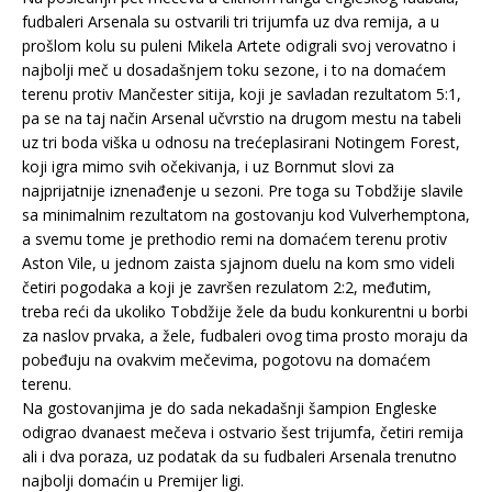
fudbaleri Arsenala su ostvarili tri trijumfa uz dva remija, a u
prošlom kolu su puleni Mikela Artete odigrali svoj verovatno i
najbolji meč u dosadašnjem toku sezone, i to na domaćem
terenu protiv Mančester sitija, koji je savladan rezultatom 5:1,
pa se na taj način Arsenal učvrstio na drugom mestu na tabeli
uz tri boda viška u odnosu na trećeplasirani Notingem Forest,
koji igra mimo svih očekivanja, i uz Bornmut slovi za
najprijatnije iznenađenje u sezoni. Pre toga su Tobdžije slavile
sa minimalnim rezultatom na gostovanju kod Vulverhemptona,
a svemu tome je prethodio remi na domaćem terenu protiv
Aston Vile, u jednom zaista sjajnom duelu na kom smo videli
četiri pogodaka a koji je završen rezulatom 2:2, međutim,
treba reći da ukoliko Tobdžije žele da budu konkurentni u borbi
za naslov prvaka, a žele, fudbaleri ovog tima prosto moraju da
pobeđuju na ovakvim mečevima, pogotovu na domaćem
terenu.
Na gostovanjima je do sada nekadašnji šampion Engleske
odigrao dvanaest mečeva i ostvario šest trijumfa, četiri remija
ali i dva poraza, uz podatak da su fudbaleri Arsenala trenutno
najbolji domaćin u Premijer ligi.