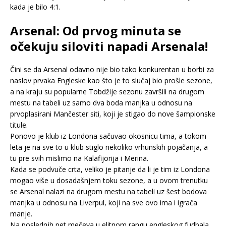
kada je bilo 4:1.
Arsenal: Od prvog minuta se
očekuju siloviti napadi Arsenala!
Čini se da Arsenal odavno nije bio tako konkurentan u borbi za
naslov prvaka Engleske kao što je to slučaj bio prošle sezone,
a na kraju su popularne Tobdžije sezonu završili na drugom
mestu na tabeli uz samo dva boda manjka u odnosu na
prvoplasirani Mančester siti, koji je stigao do nove šampionske
titule.
Ponovo je klub iz Londona sačuvao okosnicu tima, a tokom
leta je na sve to u klub stiglo nekoliko vrhunskih pojačanja, a
tu pre svih mislimo na Kalafijorija i Merina.
Kada se podvuče crta, veliko je pitanje da li je tim iz Londona
mogao više u dosadašnjem toku sezone, a u ovom trenutku
se Arsenal nalazi na drugom mestu na tabeli uz šest bodova
manjka u odnosu na Liverpul, koji na sve ovo ima i igrača
manje.
Na poslednjh pet mečeva u elitnom rangu engleskog fudbala,