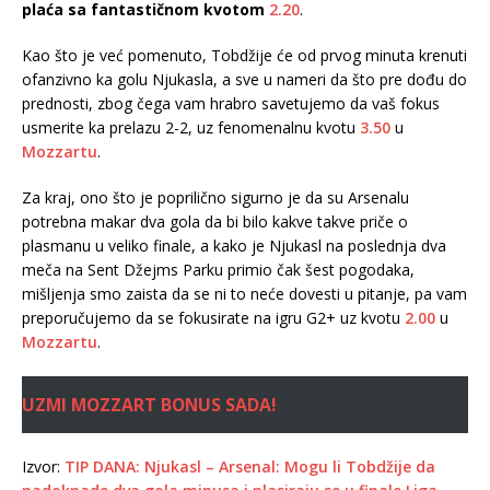
plaća sa fantastičnom kvotom
2.20
.
Kao što je već pomenuto, Tobdžije će od prvog minuta krenuti
ofanzivno ka golu Njukasla, a sve u nameri da što pre dođu do
prednosti, zbog čega vam hrabro savetujemo da vaš fokus
usmerite ka prelazu 2-2, uz fenomenalnu kvotu
3.50
u
Mozzartu
.
Za kraj, ono što je poprilično sigurno je da su Arsenalu
potrebna makar dva gola da bi bilo kakve takve priče o
plasmanu u veliko finale, a kako je Njukasl na poslednja dva
meča na Sent Džejms Parku primio čak šest pogodaka,
mišljenja smo zaista da se ni to neće dovesti u pitanje, pa vam
preporučujemo da se fokusirate na igru G2+ uz kvotu
2.00
u
Mozzartu
.
UZMI MOZZART BONUS SADA!
Izvor:
TIP DANA: Njukasl – Arsenal: Mogu li Tobdžije da