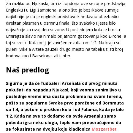
Za razliku od Njukasla, tim iz Londona ove sezone predstavlja
Englesku i u Ligi šampiona, a ono što je bez ikakve sumnje
najbitinije je da je engleski predstavnik nedavno obezbedio
direktan plasman u osminu finala, što svakako i jeste bilo
najvažnije za ovaj deo sezone. U poslednjem kolu je tim sa
Emirejtsa slavio na nimalo prijatnom gostovanju kod Đirone, a
taj susret u Kataloniji je završen rezultatom 1:2. Na kraju su
puleni Mikela Artete zauzeli drugo mesto na tabeli uz isti broj
bodova kao i Barselona, ali i Inter.
Naš predlog
Sigurno je da će fudbaleri Arsenala od prvog minuta
pokušati da napadnu Njukasl, koji veoma zanimljivo u
poslednje vreme ima dosta problema na svom terenu,
pošto su popularne Svrake prvo poražene od Bornmuta
sa 1:4, a potom u prošlom kolu i od Fulama, kada je bilo
1:2. Kada na sve to dodamo da ovde Arsenalu samo
pobeda igra neku ulogu, toplo vam preporučujemo da
se fokusirate na dvojku koju kladionica
Mozzartbet