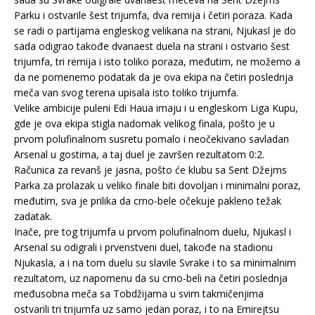
Parku i ostvarile šest trijumfa, dva remija i četiri poraza. Kada
se radi o partijama engleskog velikana na strani, Njukasl je do
sada odigrao takođe dvanaest duela na strani i ostvario šest
trijumfa, tri remija i isto toliko poraza, međutim, ne možemo a
da ne pomenemo podatak da je ova ekipa na četiri poslednja
meča van svog terena upisala isto toliko trijumfa.
Velike ambicije puleni Edi Haua imaju i u engleskom Liga Kupu,
gde je ova ekipa stigla nadomak velikog finala, pošto je u
prvom polufinalnom susretu pomalo i neočekivano savladan
Arsenal u gostima, a taj duel je završen rezultatom 0:2.
Računica za revanš je jasna, pošto će klubu sa Sent Džejms
Parka za prolazak u veliko finale biti dovoljan i minimalni poraz,
međutim, sva je prilika da crno-bele očekuje pakleno težak
zadatak.
Inače, pre tog trijumfa u prvom polufinalnom duelu, Njukasl i
Arsenal su odigrali i prvenstveni duel, takođe na stadionu
Njukasla, a i na tom duelu su slavile Svrake i to sa minimalnim
rezultatom, uz napomenu da su crno-beli na četiri poslednja
međusobna meča sa Tobdžijama u svim takmičenjima
ostvarili tri trijumfa uz samo jedan poraz, i to na Emirejtsu