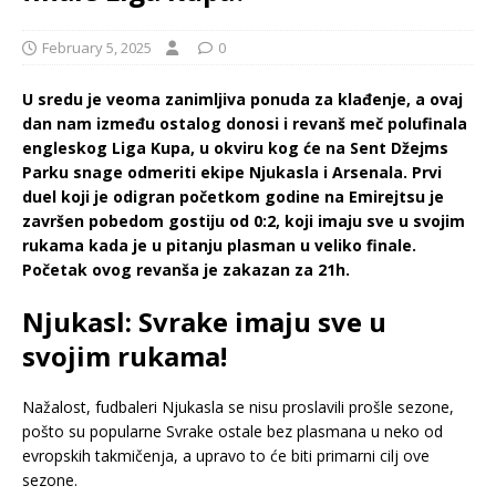
February 5, 2025
0
U sredu je veoma zanimljiva ponuda za klađenje, a ovaj
dan nam između ostalog donosi i revanš meč polufinala
engleskog Liga Kupa, u okviru kog će na Sent Džejms
Parku snage odmeriti ekipe Njukasla i Arsenala. Prvi
duel koji je odigran početkom godine na Emirejtsu je
završen pobedom gostiju od 0:2, koji imaju sve u svojim
rukama kada je u pitanju plasman u veliko finale.
Početak ovog revanša je zakazan za 21h.
Njukasl: Svrake imaju sve u
svojim rukama!
Nažalost, fudbaleri Njukasla se nisu proslavili prošle sezone,
pošto su popularne Svrake ostale bez plasmana u neko od
evropskih takmičenja, a upravo to će biti primarni cilj ove
sezone.