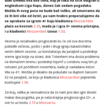
duel između ova dva tima, koji je ruku na srce odigran u
engleskom Liga Kupu, doneo čak sedam pogodaka.
Možda ih ovog puta ne bude baš toliko, ali smatramo da
će ih biti više od četiri, pa vam hrabro preporučujemo da
se oprobate sa igrom 4+ koju kladionica
Mozzartbet
plaća sa kvotom
2.25
, mada je i igra 3+ veoma pristojna,
i u kladionici
Mozzartbet
iznosi
1.53
.
Veoma je nezahvalno prognozirati ko će od ova dva tima
pobediti večeras, pošto i jedni i drugi igraju katastrofalno
većim delom sezone, uz konstataciju da Junajted u poslednje
vreme igra bolje na strani, dok Totenhem ima dosta problema
na domaćem terenu i poslednji trijumf u Londonu ovaj tim je
ostvario još početkom novembra, kada je savladana Aston
Vila sa 4:1. Možda je idealno da pokušate sa duplom šansom
X2 na Junajted, za koju je kladionica
Mozzartbet
pripremila
koeficijent
1.59
.
Za kraj, velika je verovatnoća da će nam prvi deo igre doneti
makar dva pogotka, pa je naša krajnja prognoza igra I2+, a
sve to uz kvotu
2.15
u
Mozzartu
.