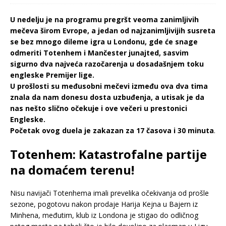
U nedelju je na programu pregršt veoma zanimljivih
mečeva širom Evrope, a jedan od najzanimljivijih susreta
se bez mnogo dileme igra u Londonu, gde će snage
odmeriti Totenhem i Mančester junajted, sasvim
sigurno dva najveća razočarenja u dosadašnjem toku
engleske Premijer lige.
U prošlosti su međusobni mečevi između ova dva tima
znala da nam donesu dosta uzbuđenja, a utisak je da
nas nešto slično očekuje i ove večeri u prestonici
Engleske.
Početak ovog duela je zakazan za 17 časova i 30 minuta
.
Totenhem: Katastrofalne partije
na domaćem terenu!
Nisu navijači Totenhema imali prevelika očekivanja od prošle
sezone, pogotovu nakon prodaje Harija Kejna u Bajern iz
Minhena, međutim, klub iz Londona je stigao do odličnog