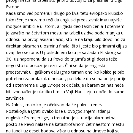
petog mesta na tabeli što je bilo dovoljno za plasman u Ligu
Evrope.
Kada smo već pomenuli drugo po kvalitetu evropsko klupsko
takmičenje moramo reći da engleski predstavnik ima najviše
moguće ambicije u istom, a ligaški deo takmičenja Totenhem
je završio na četvrtom mestu na tabeli uz dva boda manjka u
odnosu na prvoplasirani Lacio, što je na kraju bilo dovoljno za
direktan plasman u osminu finala, što i jeste bio primarni cilj za
ovaj deo sezone. U poslednjem kolu je savladan Elfsborg sa
3:0, uz napomenu da su Pevci do trijumfa stigli dosta teže
nego što to pokazuje rezultat. Čini se da je engleski
predstavnik u ligaškom delu igrao taman onoliko koliko je bilo
potrebno za prolazak u nokaut, pa deluje da se najbolje partije
od Totenhema u Ligi Evrope tek očekuje i barem za nas neće
biti iznenađenje ukolilko tim sa Vajt Hart Lejna dođe do same
završnice.
Nažalost, malo ko je očekivao da će puleni trenera
Postekoglua igrati ovako loše u ovogodišnjem izdanju
engleske Premijer lige, a trenutno je situacija alarmantna,
pošto se Pevci nalaze na katastrofalnom četrnaestom mestu
na tabeli uz deset bodova viška u odnosu na timove koji se