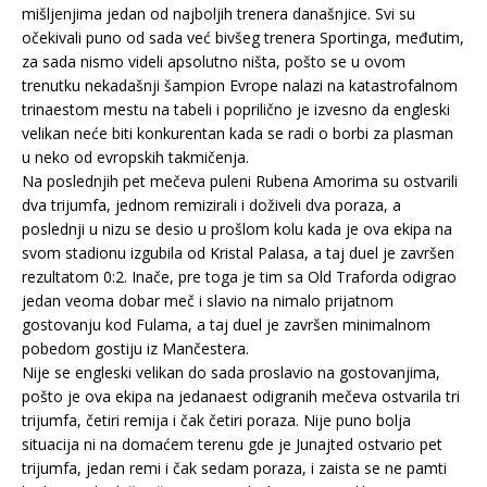
mišljenjima jedan od najboljih trenera današnjice. Svi su
očekivali puno od sada već bivšeg trenera Sportinga, međutim,
za sada nismo videli apsolutno ništa, pošto se u ovom
trenutku nekadašnji šampion Evrope nalazi na katastrofalnom
trinaestom mestu na tabeli i poprilično je izvesno da engleski
velikan neće biti konkurentan kada se radi o borbi za plasman
u neko od evropskih takmičenja.
Na poslednjih pet mečeva puleni Rubena Amorima su ostvarili
dva trijumfa, jednom remizirali i doživeli dva poraza, a
poslednji u nizu se desio u prošlom kolu kada je ova ekipa na
svom stadionu izgubila od Kristal Palasa, a taj duel je završen
rezultatom 0:2. Inače, pre toga je tim sa Old Traforda odigrao
jedan veoma dobar meč i slavio na nimalo prijatnom
gostovanju kod Fulama, a taj duel je završen minimalnom
pobedom gostiju iz Mančestera.
Nije se engleski velikan do sada proslavio na gostovanjima,
pošto je ova ekipa na jedanaest odigranih mečeva ostvarila tri
trijumfa, četiri remija i čak četiri poraza. Nije puno bolja
situacija ni na domaćem terenu gde je Junajted ostvario pet
trijumfa, jedan remi i čak sedam poraza, i zaista se ne pamti