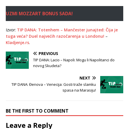
UZMI MOZZART BONUS SADA!
Izvor:
TIP DANA: Totenhem – Mančester junajted: Čija je
tuga veća? Duel najvećih razočarenja u Londonu!
–
Kladjenje.rs
.
PREVIOUS
TIP DANA: Lacio – Napoli: Mogu li Napolitanci do
novog Skudeta?
NEXT
TIP DANA: Đenova – Venecija: Gosti traže slamku
spasa na Marasiju!
BE THE FIRST TO COMMENT
Leave a Reply