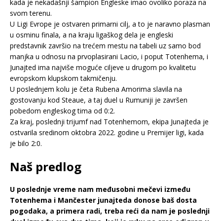
kada je nekadašnji šampion Engleske imao ovoliko poraza na
svom terenu.
U Ligi Evrope je ostvaren primarni cilj, a to je naravno plasman
u osminu finala, a na kraju ligaškog dela je engleski
predstavnik završio na trećem mestu na tabeli uz samo bod
manjka u odnosu na prvoplasirani Lacio, i poput Totenhema, i
Junajted ima najviše moguće ciljeve u drugom po kvalitetu
evropskom klupskom takmičenju.
U poslednjem kolu je četa Rubena Amorima slavila na
gostovanju kod Steaue, a taj duel u Rumuniji je završen
pobedom engleskog tima od 0:2.
Za kraj, poslednji trijumf nad Totenhemom, ekipa Junajteda je
ostvarila sredinom oktobra 2022. godine u Premijer ligi, kada
je bilo 2:0.
Naš predlog
U poslednje vreme nam međusobni mečevi između
Totenhema i Mančester junajteda donose baš dosta
pogodaka, a primera radi, treba reći da nam je poslednji