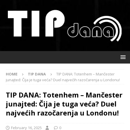
HOME
TIP DANA
TIP DANA: Totenhem – Mančester
junajted: Čija je tuga veća? Duel najvećih razočarenja u Londonu!
TIP DANA: Totenhem – Mančester
junajted: Čija je tuga veća? Duel
najvećih razočarenja u Londonu!
February 16, 2025
0