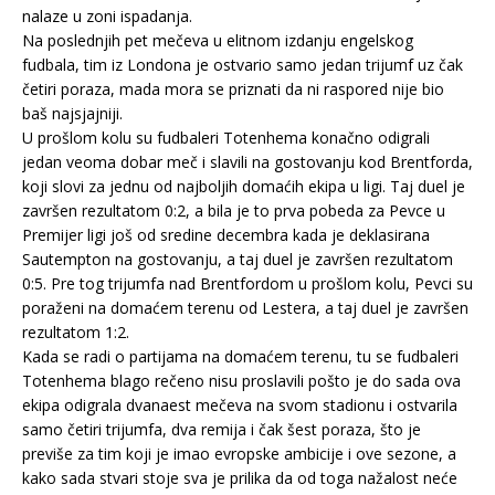
nalaze u zoni ispadanja.
Na poslednjih pet mečeva u elitnom izdanju engelskog
fudbala, tim iz Londona je ostvario samo jedan trijumf uz čak
četiri poraza, mada mora se priznati da ni raspored nije bio
baš najsjajniji.
U prošlom kolu su fudbaleri Totenhema konačno odigrali
jedan veoma dobar meč i slavili na gostovanju kod Brentforda,
koji slovi za jednu od najboljih domaćih ekipa u ligi. Taj duel je
završen rezultatom 0:2, a bila je to prva pobeda za Pevce u
Premijer ligi još od sredine decembra kada je deklasirana
Sautempton na gostovanju, a taj duel je završen rezultatom
0:5. Pre tog trijumfa nad Brentfordom u prošlom kolu, Pevci su
poraženi na domaćem terenu od Lestera, a taj duel je završen
rezultatom 1:2.
Kada se radi o partijama na domaćem terenu, tu se fudbaleri
Totenhema blago rečeno nisu proslavili pošto je do sada ova
ekipa odigrala dvanaest mečeva na svom stadionu i ostvarila
samo četiri trijumfa, dva remija i čak šest poraza, što je
previše za tim koji je imao evropske ambicije i ove sezone, a
kako sada stvari stoje sva je prilika da od toga nažalost neće