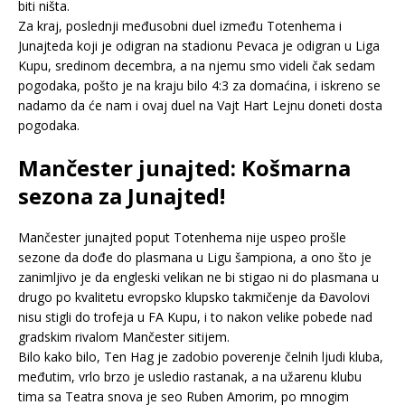
biti ništa.
Za kraj, poslednji međusobni duel između Totenhema i
Junajteda koji je odigran na stadionu Pevaca je odigran u Liga
Kupu, sredinom decembra, a na njemu smo videli čak sedam
pogodaka, pošto je na kraju bilo 4:3 za domaćina, i iskreno se
nadamo da će nam i ovaj duel na Vajt Hart Lejnu doneti dosta
pogodaka.
Mančester junajted: Košmarna
sezona za Junajted!
Mančester junajted poput Totenhema nije uspeo prošle
sezone da dođe do plasmana u Ligu šampiona, a ono što je
zanimljivo je da engleski velikan ne bi stigao ni do plasmana u
drugo po kvalitetu evropsko klupsko takmičenje da Đavolovi
nisu stigli do trofeja u FA Kupu, i to nakon velike pobede nad
gradskim rivalom Mančester sitijem.
Bilo kako bilo, Ten Hag je zadobio poverenje čelnih ljudi kluba,
međutim, vrlo brzo je usledio rastanak, a na užarenu klubu
tima sa Teatra snova je seo Ruben Amorim, po mnogim