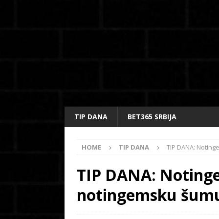
TIP DANA
BET365 SRBIJA
HOME
TIP DANA
TIP DANA: Noting
TIP DANA: Notinge
notingemsku šum