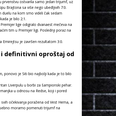
 u prvenstvu ostvarila samo jedan trijumf, uz
ipu Brajtona sa više nego ubedljivih 7:0.
om duelu na kom smo videli čak sedam
ada je bilo 2:1.
 Premijer lige odigralo dvanaest mečeva na
ćim tim u Premijer ligi. Poslednji poraz na
 Emirejtsu je završen rezultatom 3:0.
i definitivni oproštaj od
 ponovo je Siti bio najbolji kada je to bilo
entan Liverpulu u borbi za šampionski pehar.
 manjka u odnosu na Redse, koji i pored
mo svih očekivanja poražena od Vest Hema, a
tu posebno moramo pomenuti trijumf na