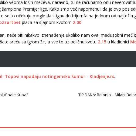
oliko veoma loših mečeva, naravno, tu ne računamo onu neverovatn
g šampiona Premijer lige. Kako smo već napomenuli da je ovo poslednj
o se to očekuje mogle da stignu do trijumfa na jednom od najtežih g
ozzartbet
plaća sa sjajnom kvotom
2.00
.
roman, neće biti nikakvo iznenađenje ukoliko nam ovaj međusobni me
te sreću sa igrom 3+, a sve to uz odličnu kvotu
2.15
u kladionici
Mo
al: Topovi napadaju notingemsku šumu!
–
Kladjenje.rs
.
polufinale Kupa?
TIP DANA: Bolonja – Milan: Bolo