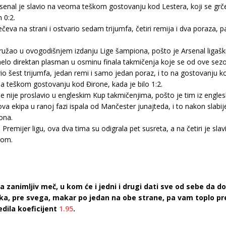
nal je slavio na veoma teškom gostovanju kod Lestera, koji se grčev
 0:2.
čeva na strani i ostvario sedam trijumfa, četiri remija i dva poraza, 
 pružao u ovogodišnjem izdanju Lige šampiona, pošto je Arsenal ligaš
onelo direktan plasman u osminu finala takmičenja koje se od ove sez
 šest trijumfa, jedan remi i samo jedan poraz, i to na gostovanju ko
na teškom gostovanju kod Đirone, kada je bilo 1:2.
nije proslavio u engleskim Kup takmičenjima, pošto je tim iz engles
 ova ekipa u ranoj fazi ispala od Mančester junajteda, i to nakon slab
ona.
remijer ligu, ova dva tima su odigrala pet susreta, a na četiri je slavi
tom.
a zanimljiv meč, u kom će i jedni i drugi dati sve od sebe da d
ka, pre svega, makar po jedan na obe strane, pa vam toplo p
dila koeficijent
1.95
.