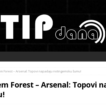
em Forest – Arsenal: Topovi napadaju notingemsku šumu!
m Forest – Arsenal: Topovi 
u!