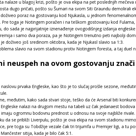
nta nalaze u blagoj krizi, pošto je ova ekipa na pet poslednjih mečeva
 dosta dugo pričati, pošto su Šumari na svom Siti Graundu demolirali ek
beli doživeo poraz na gostovanju kod Njukasla, u jednom fenomenaln
a. Pre toga je Notingem poražen i na teškom gostovanju kod Fulama, k
 do sada je najprijatnije iznenađenje ovogodišnjeg izdanja engleske
 remija i samo dva poraza, pa je Notingem trenutno peti najbolji doma
e doživeo još sredinom oktobra, kada je Njukasl slavio sa 1:3.
blema slavio na svom stadionu protiv Notingem foresta, a taj duel na
lni neuspeh na ovom gostovanju znači 
u naslovu prvaka Engleske, kao što je to slučaj prošle sezone, međutim,
ule.
one, međutim, kako sada stvari stoje, teško da će Arsenal biti konkur
 Engleske nalazi na drugom mestu na tabeli uz čak jedanaest bodova
je imaju ogromnu bodovnu prednost u odnosu na svoje najbliže rivale.
liku da se približi Liverpulu, pošto je ova ekipa na svom stadionu mi
rce, pre toga su Tobdžije vezale čak tri trijumfa u Premijer ligi, a 
nčester sitija, kada je bilo čak 5:1.