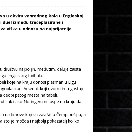
va u okviru vanrednog kola u Engleskoj.
 duel između trećeplasirane i
va viška u odnosu na najprijatnije
u društvu najboljih, međutim, deluje zaista
nga engleskog fudbala.
eli koje na kraju donosi plasman u Ligu
oplasirani Arsenal, koji ovom timu gostuje
 na deobi petog mesta na tabeli.
ti utisak i ako Notingem ne uspe na kraju da
 na timove koji su završili u Čempionšipu, a
što je možda i najbolji pokazatelj koliko