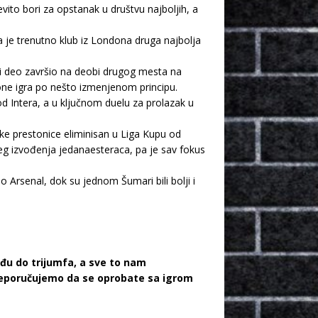
ito bori za opstanak u društvu najboljih, a
pa je trenutno klub iz Londona druga najbolja
ki deo završio na deobi drugog mesta na
one igra po nešto izmenjenom principu.
d Intera, a u ključnom duelu za prolazak u
ke prestonice eliminisan u Liga Kupu od
ijeg izvođenja jedanaesteraca, pa je sav fokus
o Arsenal, dok su jednom Šumari bili bolji i
ođu do trijumfa, a sve to nam
reporučujemo da se oprobate sa igrom