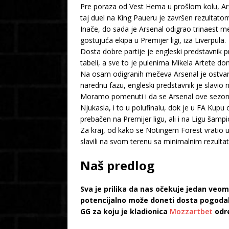
Pre poraza od Vest Hema u prošlom kolu, Arse
taj duel na King Paueru je završen rezultatom
Inače, do sada je Arsenal odigrao trinaest me
gostujuća ekipa u Premijer ligi, iza Liverpula.
Dosta dobre partije je engleski predstavnik
tabeli, a sve to je pulenima Mikela Artete d
Na osam odigranih mečeva Arsenal je ostvario
narednu fazu, engleski predstavnik je slavio 
Moramo pomenuti i da se Arsenal ove sezone 
Njukasla, i to u polufinalu, dok je u FA Kupu
prebačen na Premijer ligu, ali i na Ligu šampi
Za kraj, od kako se Notingem Forest vratio u P
slavili na svom terenu sa minimalnim rezulta
Naš predlog
Sva je prilika da nas očekuje jedan veom
potencijalno može doneti dosta pogoda
GG za koju je kladionica
Mozzartbet
odre