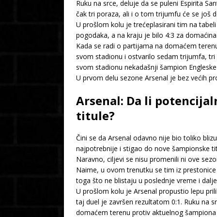
Ruku na srce, deluje da se puleni Espirita Sa
čak tri poraza, ali i o tom trijumfu će se još
U prošlom kolu je trećeplasirani tim na ta
pogodaka, a na kraju je bilo 4:3 za domaćin
Kada se radi o partijama na domaćem terenu,
svom stadionu i ostvarilo sedam trijumfa, tri
svom stadionu nekadašnji šampion Engleske j
U prvom delu sezone Arsenal je bez većih pro
Arsenal: Da li potencija
titule?
Čini se da Arsenal odavno nije bio toliko bliz
najpotrebnije i stigao do nove šampionske tit
Naravno, ciljevi se nisu promenili ni ove sez
Naime, u ovom trenutku se tim iz prestonice
toga što ne blistaju u poslednje vreme i dal
U prošlom kolu je Arsenal propustio lepu pri
taj duel je završen rezultatom 0:1. Ruku na s
domaćem terenu protiv aktuelnog šampiona Ma