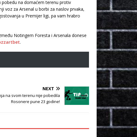
u pobedu na domaćem terenu protiv
i voz za Arsenal u borbi za naslov prvaka,
ostovanja u Premijer ligi, pa vam hrabro
č između Notingem Foresta i Arsenala donese
zzartbet
.
NEXT
nja na svom terenu nije pobedila
Rosonere pune 23 godine!