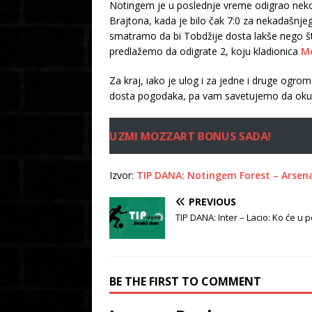
Notingem je u poslednje vreme odigrao nek
Brajtona, kada je bilo čak 7:0 za nekadašnje
smatramo da bi Tobdžije dosta lakše nego št
predlažemo da odigrate 2, koju kladionica
M
Za kraj, iako je ulog i za jedne i druge og
dosta pogodaka, pa vam savetujemo da okuša
UZMI MOZZART BONUS SADA!
Izvor:
TIP DANA: Notingem Forest – Arsen
PREVIOUS
TIP DANA: Inter – Lacio: Ko će u 
BE THE FIRST TO COMMENT