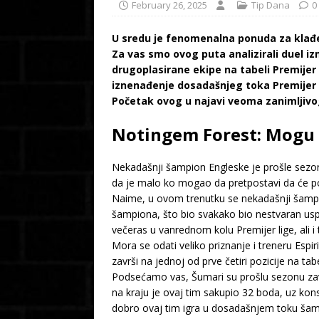
February 26, 2025
Tip Dana
0
U sredu je fenomenalna ponuda za klađe
Za vas smo ovog puta analizirali duel i
drugoplasirane ekipe na tabeli Premijer 
iznenađenje dosadašnjeg toka Premijer 
Početak ovog u najavi veoma zanimljivog
Notingem Forest: Mogu 
Nekadašnji šampion Engleske je prošle sezone
da je malo ko mogao da pretpostavi da će po
Naime, u ovom trenutku se nekadašnji šampio
šampiona, što bio svakako bio nestvaran us
večeras u vanrednom kolu Premijer lige, ali i 
Mora se odati veliko priznanje i treneru Espi
završi na jednoj od prve četiri pozicije na tabe
Podsećamo vas, Šumari su prošlu sezonu zavr
na kraju je ovaj tim sakupio 32 boda, uz kon
dobro ovaj tim igra u dosadašnjem toku šam