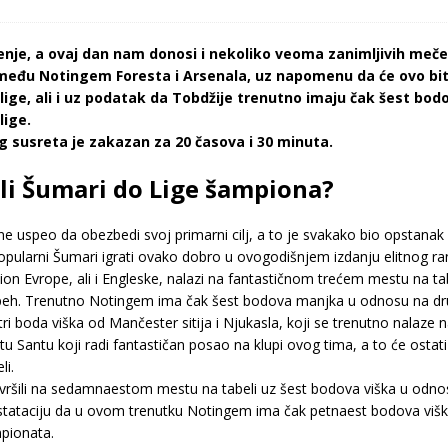
nje, a ovaj dan nam donosi i nekoliko veoma zanimljivih meče
zmeđu Notingem Foresta i Arsenala, uz napomenu da će ovo biti
lige, ali i uz podatak da Tobdžije trenutno imaju čak šest bodo
lige.
 susreta je zakazan za 20 časova i 30 minuta.
li Šumari do Lige šampiona?
 uspeo da obezbedi svoj primarni cilj, a to je svakako bio opstanak 
pularni Šumari igrati ovako dobro u ovogodišnjem izdanju elitnog ra
n Evrope, ali i Engleske, nalazi na fantastičnom trećem mestu na tab
peh. Trenutno Notingem ima čak šest bodova manjka u odnosu na drug
tri boda viška od Mančester sitija i Njukasla, koji se trenutno nalaze
ritu Santu koji radi fantastičan posao na klupi ovog tima, a to će osta
li.
šili na sedamnaestom mestu na tabeli uz šest bodova viška u odnosu
stataciju da u ovom trenutku Notingem ima čak petnaest bodova viška 
pionata.