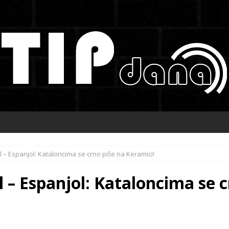
l – Espanjol: Kataloncima se crno piše na Keramici!
l – Espanjol: Kataloncima se c