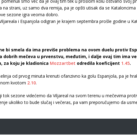
pomenuli smo već da je ovaj tim tek u prošlom kolu ostvario svoj prv
 na strani, uz samo dva remija, pa je opšti utisak da se Kataloncima 
ove sezone igra veoma dobro.
ljareala i Espanjola odigran je krajem septembra prošle godine u Katalo
 ne bi smela da ima previše problema na ovom duelu protiv Espa
 dobrih mečeva u prvenstvu, međutim, i dalje ovaj tim ima ve
 za koju je kladionica
Mozzartbet
odredila koeficijent
1.45
.
selinja od prvog minuta krenuti ofanzivno ka golu Espanjola, pa je h
ajnom kvotom
2.10
.
 tok sezone videćemo da Viljareal na svom terenu u mečevima protiv
nje ukoliko to bude slučaj i večeras, pa vam preporučujemo da usmeri