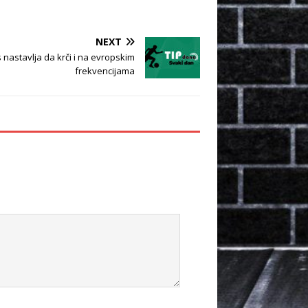
NEXT
s nastavlja da krči i na evropskim
frekvencijama