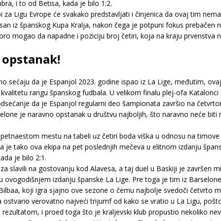
a, i to od Betisa, kada je bilo 1:2.
i za Ligu Evrope će svakako predstavljati i činjenica da ovaj tim ne
san iz španskog Kupa Kralja, nakon čega je potpuni fokus prebačen n
oro mogao da napadne i poziciju broj četiri, koja na kraju prvenstv
e opstanak!
o sećaju da je Espanjol 2023. godine ispao iz La Lige, međutim, ovaj 
itetu rangu španskog fudbala. U velikom finalu plej-ofa Katalonci su
odsećanje da je Espanjol regularni deo šampionata završio na četvrto
elone je naravno opstanak u društvu najboljih, što naravno neće biti 
petnaestom mestu na tabeli uz četiri boda viška u odnosu na timove k
 je tako ova ekipa na pet poslednjih mečeva u elitnom izdanju špansk
ada je bilo 2:1.
a slavili na gostovanju kod Alavesa, a taj duel u Baskiji je završe
 u ovogodišnjem izdanju španske La Lige. Pre toga je tim iz Barselo
 Bilbaa, koji igra sjajno ove sezone o čemu najbolje svedoči četvrto
a ostvario verovatno najveći trijumf od kako se vratio u La Ligu, pošt
rezultatom, i proed toga što je kraljevski klub propustio nekoliko neve