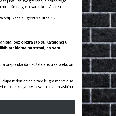
i trijumf van svog terena, a pored toga
crno piše na gostovanju kod Viljareala,
niji, kada su gosti slavili sa 1:2.
njola, bez obzira što su Katalonci u
likih problema na strani, pa vam
rabra preporuka da okušate sreću sa prelazom
 ekipa iz donjeg dela tabele igra mečeve sa
te fokus ka igri 4+, a sve to uz fantastičnu