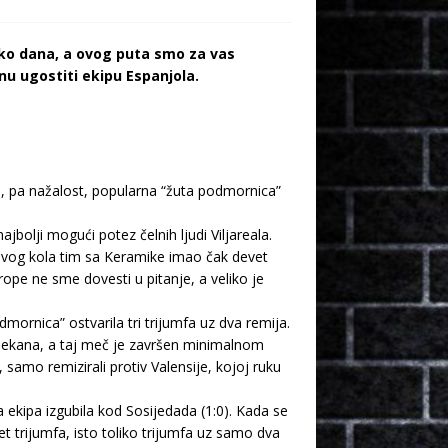
liko dana, a ovog puta smo za vas
onu ugostiti ekipu Espanjola.
li, pa nažalost, popularna “žuta podmornica”
jbolji mogući potez čelnih ljudi Viljareala.
ovog kola tim sa Keramike imao čak devet
ope ne sme dovesti u pitanje, a veliko je
ornica” ostvarila tri trijumfa uz dva remija.
ljekana, a taj meč je završen minimalnom
samo remizirali protiv Valensije, kojoj ruku
a ekipa izgubila kod Sosijedada (1:0). Kada se
 trijumfa, isto toliko trijumfa uz samo dva