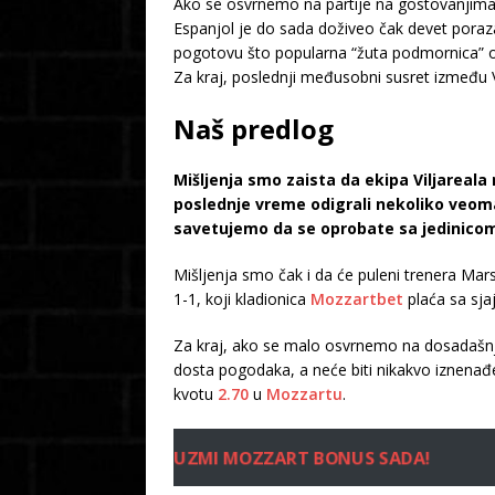
Ako se osvrnemo na partije na gostovanjima 
Espanjol je do sada doživeo čak devet poraza
pogotovu što popularna “žuta podmornica” 
Za kraj, poslednji međusobni susret između Vi
Naš predlog
Mišljenja smo zaista da ekipa Viljareala
poslednje vreme odigrali nekoliko veoma
savetujemo da se oprobate sa jedinicom,
Mišljenja smo čak i da će puleni trenera Mar
1-1, koji kladionica
Mozzartbet
plaća sa sj
Za kraj, ako se malo osvrnemo na dosadašnji
dosta pogodaka, a neće biti nikakvo iznenađe
kvotu
2.70
u
Mozzartu
.
UZMI MOZZART BONUS SADA!