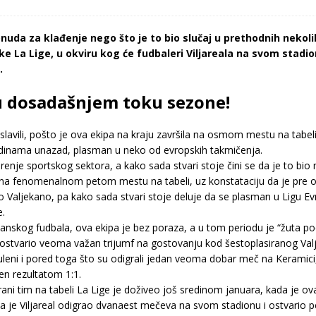
onuda za klađenje nego što je to bio slučaj u prethodnih neko
ske La Lige, u okviru kog će fudbaleri Viljareala na svom stadi
.
e u dosadašnjem toku sezone!
oslavili, pošto je ova ekipa na kraju završila na osmom mestu na tabe
 godinama unazad, plasman u neko od evropskih takmičenja.
enje sportskog sektora, a kako sada stvari stoje čini se da je to bio na
 na fenomenalnom petom mestu na tabeli, uz konstataciju da je pre 
 Valjekano, pa kako sada stvari stoje deluje da se plasman u Ligu Evr
e.
anskog fudbala, ova ekipa je bez poraza, a u tom periodu je “žuta podm
li ostvario veoma važan trijumf na gostovanju kod šestoplasiranog Va
leni i pored toga što su odigrali jedan veoma dobar meč na Keramici, 
en rezultatom 1:1.
rani tim na tabeli La Lige je doživeo još sredinom januara, kada je ov
je Viljareal odigrao dvanaest mečeva na svom stadionu i ostvario pet