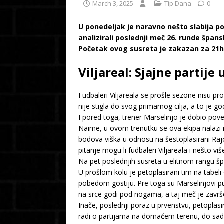
March 3, 2025
Tip Dana
0
U ponedeljak je naravno nešto slabija p
analizirali poslednji meč 26. runde špan
Početak ovog susreta je zakazan za 21h
Viljareal: Sjajne partij
Fudbaleri Viljareala se prošle sezone nisu pr
nije stigla do svog primarnog cilja, a to je
I pored toga, trener Marselinjo je dobio pover
Naime, u ovom trenutku se ova ekipa nalazi
bodova viška u odnosu na šestoplasirani Rajo
pitanje mogu li fudbaleri Viljareala i nešto viš
Na pet poslednjih susreta u elitnom rangu šp
U prošlom kolu je petoplasirani tim na tabe
pobedom gostiju. Pre toga su Marselinjovi pu
na srce godi pod nogama, a taj meč je završ
Inače, poslednji poraz u prvenstvu, petoplasi
radi o partijama na domaćem terenu, do sada 