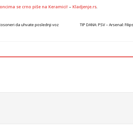
loncima se crno piše na Keramici!
–
Kladjenje.rs
.
 Rosoneri da uhvate poslednji voz
TIP DANA: PSV – Arsenal: Filip