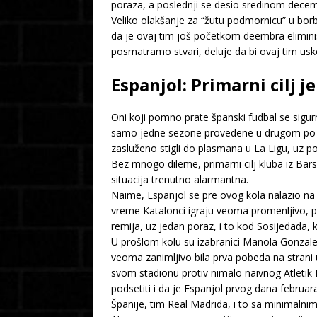
poraza, a poslednji se desio sredinom decembr
Veliko olakšanje za “žutu podmornicu” u borb
da je ovaj tim još početkom deembra elimini
posmatramo stvari, deluje da bi ovaj tim usk
Espanjol: Primarni cilj j
Oni koji pomno prate španski fudbal se sigurn
samo jedne sezone provedene u drugom po kval
zasluženo stigli do plasmana u La Ligu, uz p
Bez mnogo dileme, primarni cilj kluba iz Bars
situacija trenutno alarmantna.
Naime, Espanjol se pre ovog kola nalazio na 
vreme Katalonci igraju veoma promenljivo, pa
remija, uz jedan poraz, i to kod Sosijedada, k
U prošlom kolu su izabranici Manola Gonzalez
veoma zanimljivo bila prva pobeda na strani
svom stadionu protiv nimalo naivnog Atletik
podsetiti i da je Espanjol prvog dana februar
Španije, tim Real Madrida, i to sa minimalnim 