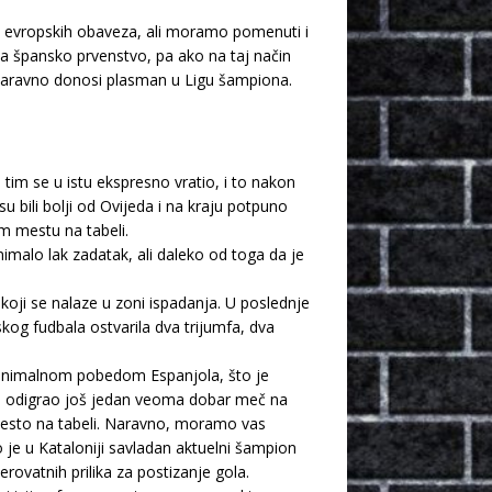
ma evropskih obaveza, ali moramo pomenuti i
a špansko prvenstvo, pa ako na taj način
a naravno donosi plasman u Ligu šampiona.
tim se u istu ekspresno vratio, i to nakon
 bili bolji od Ovijeda i na kraju potpuno
m mestu na tabeli.
nimalo lak zadatak, ali daleko od toga da je
oji se nalaze u zoni ispadanja. U poslednje
og fudbala ostvarila dva trijumfa, dva
n minimalnom pobedom Espanjola, što je
ne odigrao još jedan veoma dobar meč na
 mesto na tabeli. Naravno, moramo vas
o je u Kataloniji savladan aktuelni šampion
rovatnih prilika za postizanje gola.