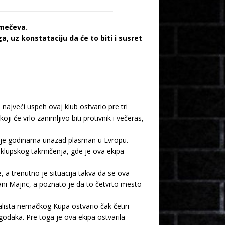
 mečeva.
, uz konstataciju da će to biti i susret
najveći uspeh ovaj klub ostvario pre tri
 će vrlo zanimljivo biti protivnik i večeras,
 to je godinama unazad plasman u Evropu.
klupskog takmičenja, gde je ova ekipa
 a trenutno je situacija takva da se ova
ni Majnc, a poznato je da to četvrto mesto
alista nemačkog Kupa ostvario čak četiri
odaka. Pre toga je ova ekipa ostvarila