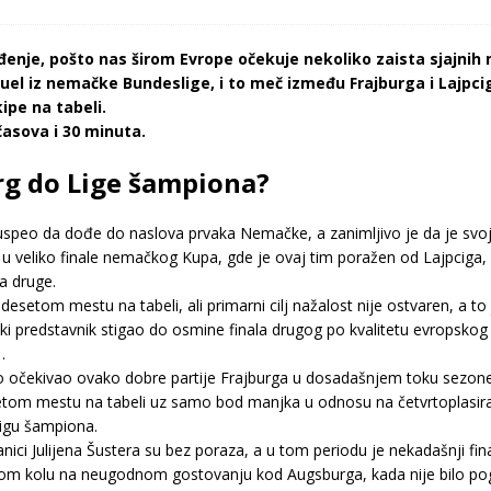
enje, pošto nas širom Evrope očekuje nekoliko zaista sjajnih
uel iz nemačke Bundeslige, i to meč između Frajburga i Lajpciga
ipe na tabeli.
asova i 30 minuta.
urg do Lige šampiona?
e uspeo da dođe do naslova prvaka Nemačke, a zanimljivo je da je svoj 
 veliko finale nemačkog Kupa, gde je ovaj tim poražen od Lajpciga, koji
a druge.
 desetom mestu na tabeli, ali primarni cilj nažalost nije ostvaren, a
 predstavnik stigao do osmine finala drugog po kvalitetu evropskog 
.
o očekivao ovako dobre partije Frajburga u dosadašnjem toku sezone,
tom mestu na tabeli uz samo bod manjka u odnosu na četvrtoplasira
Ligu šampiona.
nici Julijena Šustera su bez poraza, a u tom periodu je nekadašnji fin
šlom kolu na neugodnom gostovanju kod Augsburga, kada nije bilo pog