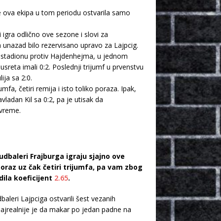
 ova ekipa u tom periodu ostvarila samo
igra odlično ove sezone i slovi za
 unazad bilo rezervisano upravo za Lajpcig.
om stadionu protiv Hajdenhejma, u jednom
usreta imali 0:2. Poslednji trijumf u prvenstvu
ija sa 2:0.
fa, četiri remija i isto toliko poraza. Ipak,
ladan Kil sa 0:2, pa je utisak da
 vreme.
dbaleri Frajburga igraju sjajno ove
raz uz čak četiri trijumfa, pa vam zbog
ila koeficijent
2.65
.
eri Lajpciga ostvarili šest vezanih
najrealnije je da makar po jedan padne na