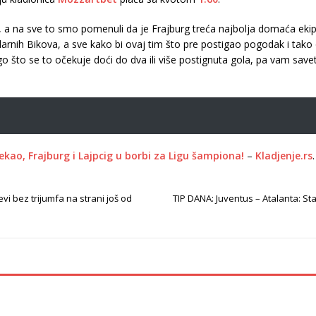
 a na sve to smo pomenuli da je Frajburg treća najbolja domaća ekip
arnih Bikova, a sve kako bi ovaj tim što pre postigao pogodak i tako
o što se to očekuje doći do dva ili više postignuta gola, pa vam save
rekao, Frajburg i Lajpcig u borbi za Ligu šampiona!
–
Kladjenje.rs
.
i bez trijumfa na strani još od
TIP DANA: Juventus – Atalanta: St