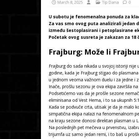
March 8, 2025
Tip Dana
0
U subotu je fenomenalna ponuda za klađ
Za vas smo ovog puta analizirali jedan d
između šestoplasirani i petoplasirane ek
Početak ovog susreta je zakazan za 18 č
Frajburg: Može li Frajb
Frajburg do sada nikada u svojoj istoriji nij
godine, kada je Frajburg stigao do plasmana u
u jednom veoma važnom duelu i za jedne i z
Inače, prošlu sezonu je ova ekipa završila na
Podsetićemo vas da je prošle sezone nemački
eliminisana od Vest Hema, i to sa ukupnih 5:1
Kada se podvuče crta, utisak je da je malo k
simpatična ekipa nalazi na fenomenalnom pe
na kraju sezone donosi direktan plasman u 
Na poslednjih pet mečeva u prvenstvu, izabra
trijumfa uz samo jedan remi, i to baš u pro