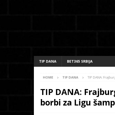
TIP DANA
BET365 SRBIJA
HOME
TIP DANA
TIP DANA: Frajburg
TIP DANA: Frajburg 
borbi za Ligu šamp