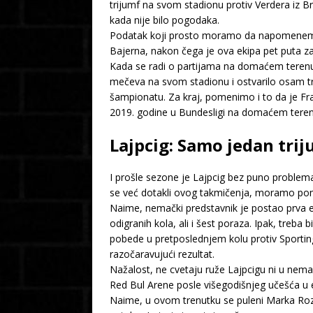
trijumf na svom stadionu protiv Verdera iz Br
kada nije bilo pogodaka.
Podatak koji prosto moramo da napomenemo je
Bajerna, nakon čega je ova ekipa pet puta 
Kada se radi o partijama na domaćem terenu,
mečeva na svom stadionu i ostvarilo osam t
šampionatu. Za kraj, pomenimo i to da je Fr
2019. godine u Bundesligi na domaćem terenu
Lajpcig: Samo jedan tri
I prošle sezone je Lajpcig bez puno proble
se već dotakli ovog takmičenja, moramo pomen
Naime, nemački predstavnik je postao prva ek
odigranih kola, ali i šest poraza. Ipak, treba
pobede u pretposlednjem kolu protiv Sportin
razočaravujući rezultat.
Nažalost, ne cvetaju ruže Lajpcigu ni u nema
Red Bul Arene posle višegodišnjeg učešća u 
Naime, u ovom trenutku se puleni Marka Roz