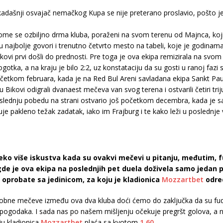
adašnji osvajač nemačkog Kupa se nije preterano proslavio, pošto je
me se ozbiljno drma kluba, poraženi na svom terenu od Majnca, koji 
 najbolje govori i trenutno četvrto mesto na tabeli, koje je godinama
Bikovi prvi došli do prednosti. Pre toga je ova ekipa remizirala na sv
otka, a na kraju je bilo 2:2, uz konstataciju da su gosti u ranoj fazi s
početkom februara, kada je na Red Bul Areni savladana ekipa Sankt Paul
Bikovi odigrali dvanaest mečeva van svog terena i ostvarili četiri trijum
oslednju pobedu na strani ostvario još početkom decembra, kada je sav
pakleno težak zadatak, iako im Frajburg i te kako leži u poslednje
eko više iskustva kada su ovakvi mečevi u pitanju, međutim, fu
 je ova ekipa na poslednjih pet duela doživela samo jedan po
oprobate sa jedinicom, za koju je kladionica
Mozzartbet
odred
e mečeve između ova dva kluba doći ćemo do zaključka da su fudbal
a pogodaka. I sada nas po našem mišljenju očekuje pregršt golova, a 
ju kladionica
Mozzartbet
plaća sa kvotom
1.60
.