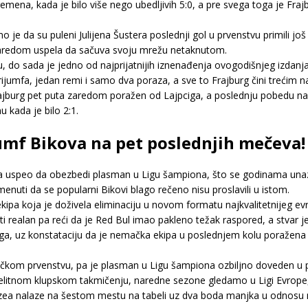
emena, kada je bilo više nego ubedljivih 5:0, a pre svega toga je Fraj
 da su puleni Julijena Šustera poslednji gol u prvenstvu primili j
zaredom uspela da sačuva svoju mrežu netaknutom.
 do sada je jedno od najprijatnijih iznenađenja ovogodišnjeg izdan
rijumfa, jedan remi i samo dva poraza, a sve to Frajburg čini treć
ajburg pet puta zaredom poražen od Lajpciga, a poslednju pobedu na
 kada je bilo 2:1.
jumf Bikova na pet poslednjih mečeva!
ma uspeo da obezbedi plasman u Ligu šampiona, što se godinama una
uti da se popularni Bikovi blago rečeno nisu proslavili u istom.
ipa koja je doživela eliminaciju u novom formatu najkvalitetnijeg ev
 biti realan pa reći da je Red Bul imao pakleno težak raspored, a stvar j
ga, uz konstataciju da je nemačka ekipa u poslednjem kolu poražena
čkom prvenstvu, pa je plasman u Ligu šampiona ozbiljno doveden u pit
elitnom klupskom takmičenju, naredne sezone gledamo u Ligi Evrope, 
ea nalaze na šestom mestu na tabeli uz dva boda manjka u odnosu n