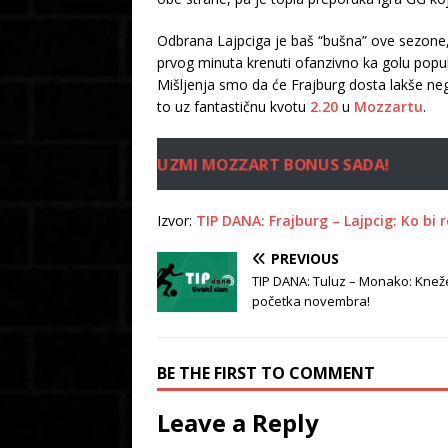
Odbrana Lajpciga je baš “bušna” ove sezone,
prvog minuta krenuti ofanzivno ka golu popul
Mišljenja smo da će Frajburg dosta lakše neg
to uz fantastičnu kvotu
2.20
u
Mozzartu
.
UZMI MOZZART BONUS SADA!
Izvor:
TIP DANA: Frajburg – Lajpcig: Ko bi 
PREVIOUS
TIP DANA: Tuluz – Monako: Knežev
početka novembra!
BE THE FIRST TO COMMENT
Leave a Reply