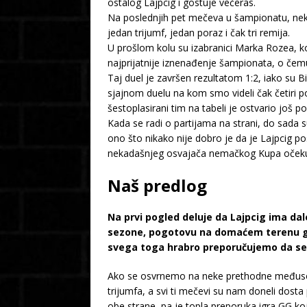
ostalog Lajpcig i gostuje večeras.
Na poslednjih pet mečeva u šampionatu, nek
jedan trijumf, jedan poraz i čak tri remija.
U prošlom kolu su izabranici Marka Rozea, ko
najprijatnije iznenađenje šampionata, o čemu
Taj duel je završen rezultatom 1:2, iako su 
sjajnom duelu na kom smo videli čak četiri pog
šestoplasirani tim na tabeli je ostvario još 
Kada se radi o partijama na strani, do sada su 
ono što nikako nije dobro je da je Lajpcig p
nekadašnjeg osvajača nemačkog Kupa očekuje 
Naš predlog
Na prvi pogled deluje da Lajpcig ima dal
sezone, pogotovu na domaćem terenu gde
svega toga hrabro preporučujemo da se 
Ako se osvrnemo na neke prethodne međusobn
trijumfa, a svi ti mečevi su nam doneli dost
obe strane, pa je topla preporuka igra GG ko