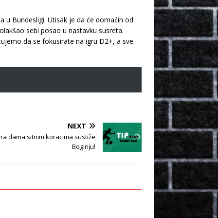
a u Bundesligi. Utisak je da će domaćin od
 olakšao sebi posao u nastavku susreta.
tujemo da se fokusirate na igru D2+, a sve
NEXT
ara dama sitnim koracima sustiže
Boginju!