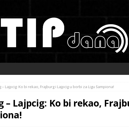
 – Lajpcig: Ko bi rekao, Frajburg i Lajpcig u borbi za Ligu šampiona!
– Lajpcig: Ko bi rekao, Frajbu
iona!