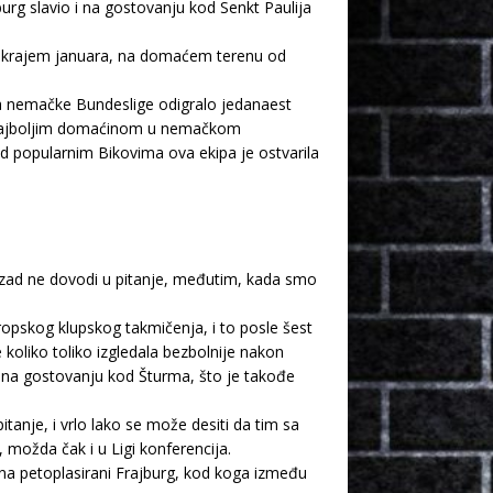
burg slavio i na gostovanju kod Senkt Paulija
oš krajem januara, na domaćem terenu od
ja nemačke Bundeslige odigralo jedanaest
im najboljim domaćinom u nemačkom
d popularnim Bikovima ova ekipa je ostvarila
zad ne dovodi u pitanje, međutim, kada smo
ropskog klupskog takmičenja, i to posle šest
e koliko toliko izgledala bezbolnije nakon
 na gostovanju kod Šturma, što je takođe
anje, i vrlo lako se može desiti da tim sa
možda čak i u Ligi konferencija.
a petoplasirani Frajburg, kod koga između