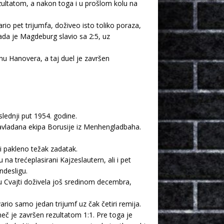
ezultatom, a nakon toga i u prošlom kolu na
o pet trijumfa, doživeo isto toliko poraza,
da je Magdeburg slavio sa 2:5, uz
u Hanovera, a taj duel je završen
lednji put 1954. godine.
savladana ekipa Borusije iz Menhengladbaha.
ti pakleno težak zadatak.
 trećeplasirani Kajzeslautern, ali i pet
ndesligu.
 u Cvajti doživela još sredinom decembra,
io samo jedan trijumf uz čak četiri remija.
eč je završen rezultatom 1:1. Pre toga je