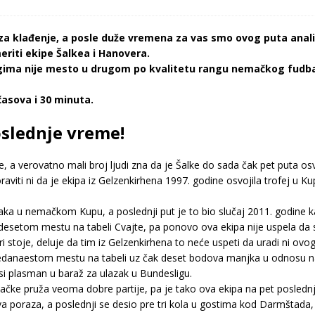
 klađenje, a posle duže vremena za vas smo ovog puta analizi
riti ekipe Šalkea i Hanovera.
gima nije mesto u drugom po kvalitetu rangu nemačkog fudbala, a
asova i 30 minuta.
oslednje vreme!
, a verovatno mali broj ljudi zna da je Šalke do sada čak pet puta o
viti ni da je ekipa iz Gelzenkirhena 1997. godine osvojila trofej u K
aka u nemačkom Kupu, a poslednji put je to bio slučaj 2011. godine k
 desetom mestu na tabeli Cvajte, pa ponovo ova ekipa nije uspela da 
stoje, deluje da tim iz Gelzenkirhena to neće uspeti da uradi ni ovog
edanaestom mestu na tabeli uz čak deset bodova manjka u odnosu na 
si plasman u baraž za ulazak u Bundesligu.
ke pruža veoma dobre partije, pa je tako ova ekipa na pet poslednj
va poraza, a poslednji se desio pre tri kola u gostima kod Darmštada, 