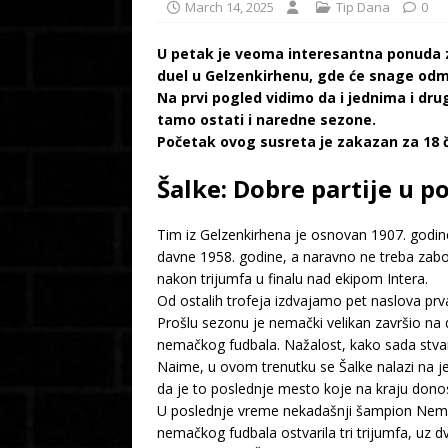
March 14, 2025
Tip Dana
0
U petak je veoma interesantna ponuda za
duel u Gelzenkirhenu, gde će snage odme
Na prvi pogled vidimo da i jednima i dru
tamo ostati i naredne sezone.
Početak ovog susreta je zakazan za 18 č
Šalke: Dobre partije u p
Tim iz Gelzenkirhena je osnovan 1907. godine
davne 1958. godine, a naravno ne treba zabora
nakon trijumfa u finalu nad ekipom Intera.
Od ostalih trofeja izdvajamo pet naslova prv
Prošlu sezonu je nemački velikan završio na
nemačkog fudbala. Nažalost, kako sada stvari 
Naime, u ovom trenutku se Šalke nalazi na j
da je to poslednje mesto koje na kraju dono
U poslednje vreme nekadašnji šampion Nemač
nemačkog fudbala ostvarila tri trijumfa, uz d