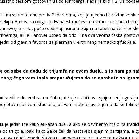
zuzetno teškom gostovanju kod Nirnberga, kada je bilo 1:2, uz podset
ali na svom terenu protiv Paderborna, koji je ujedno i direktan konkur
ekipa Hanovera odigrala dvanaest mečeva na strani i ostvarila tri trijum
an svog terena, pošto sedmoplasirana ekipa na tabeli na četiri posl
rnbernga, ali je Hanover uspeo da odoli i na dva veoma teška gostov
jedni od glavnih favorita za plasman u elitni rang nemačkog fudbala.
 sve od sebe da dođu do trijumfa na ovom duelu, a to nam po n
 zbog čega vam toplo preporučujemo da se oprobate sa igrom
 sredine decembra, međutim, deluje da bi i ova sjajna serija gostiju
ogotovu na svom stadionu, pa vam hrabro savetujemo da se fokusirate
je jedan i te kako efikasan duel, a ako se osvrnemo malo na tradici
od tri gola. Ipak, kako Šalke želi da nastavi sa sjajnim partijama, a g
 za ovaj duel između Šalkea i Hanovera igra 3+, a sve to uz kvotu
1.7