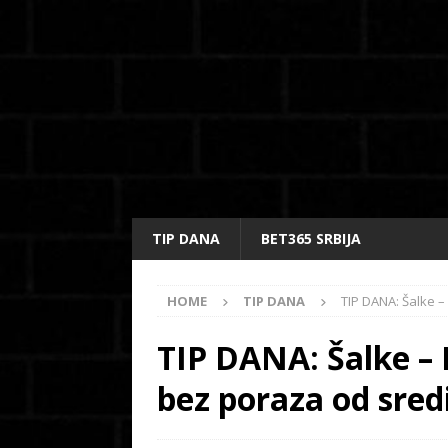
TIP DANA
BET365 SRBIJA
HOME
TIP DANA
TIP DANA: Šalke 
TIP DANA: Šalke –
bez poraza od sre