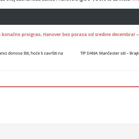
n konačno proigrao, Hanover bez poraza od sredine decembra!
nici donose štit, hoće li završiti na
TIP DANA: Mančester siti – Bra