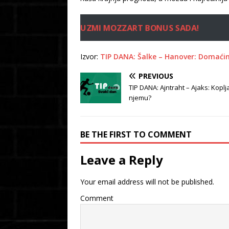
UZMI MOZZART BONUS SADA!
Izvor:
TIP DANA: Šalke – Hanover: Domaći
PREVIOUS
TIP DANA: Ajntraht – Ajaks: Koplja
njemu?
BE THE FIRST TO COMMENT
Leave a Reply
Your email address will not be published.
Comment