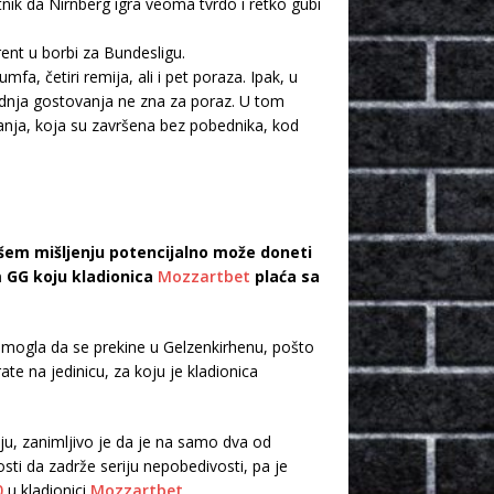
nik da Nirnberg igra veoma tvrdo i retko gubi
ent u borbi za Bundesligu.
fa, četiri remija, ali i pet poraza. Ipak, u
ednja gostovanja ne zna za poraz. U tom
anja, koja su završena bez pobednika, kod
ašem mišljenju potencijalno može doneti
 GG koju kladionica
Mozzartbet
plaća sa
 mogla da se prekine u Gelzenkirhenu, pošto
 na jedinicu, za koju je kladionica
ju, zanimljivo je da je na samo dva od
osti da zadrže seriju nepobedivosti, pa je
0
u kladionici
Mozzartbet
.