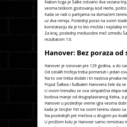
Nakon toga je Šalke ostvario dva vezana trij
veoma teškom gostovanju kod Herte, pošto je
Kada se radi o partijama na domaćem terenu 
uz dva remija. Poslednji poraz na svom stad
konstataciju da je to bio možda i najslabiji
Za kraj, poslednji međusobni meč između Šal
rezultatom 1:0.
Hanover: Bez poraza od 
Hanover je osnovan pre 129 godina, a do sad
Od ostalih trofeja treba pomenuti i jedan o
Na to sve treba dodati i tri naslova prvaka n
Poput Šalkea i fudbaleri Hanovera žele da se v
U ovom trenutku se ova simpatična ekipa nal
bodova manje od drugoplasiranog Kelna, a po
Hanover u poslednje vreme igra veoma dobro, 
kada je Grojter Firt na svom terenu slavio s
Na poslednjih pet mečeva u drugom po kvalit
U prošlom kolu je Hanover samo remizirao na 