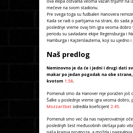
ova ekipa ostvarila veoma važan trijumf na i
mečeve na svom stadionu.
Pre svega toga su fudbaleri Hanovera remizir
Kada se radi o partijama na strani, do sada je 
poslednje vreme ovaj tim igra veoma dobro v
periodu su savladane ekipe Regensburga i Ni
Hamburga i Kajzerslauterna, koji su ujedno i 
Naš predlog
Neminovno je da će i jedni i drugi dati
makar po jedan pogodak na obe strane,
kvotom
1.58
.
Pomenuli smo da Hanover nije poražen još od
Šalke u poslednje vreme igra veoma dobro, p
Mozzartbet
odredila koeficijent
2.45
.
Pomenuli smo već da nas najverovatnije očeku
poslednjih šest međusobnih okršaja palo više 
naša krajnja prognoza, a možda i najrealnija