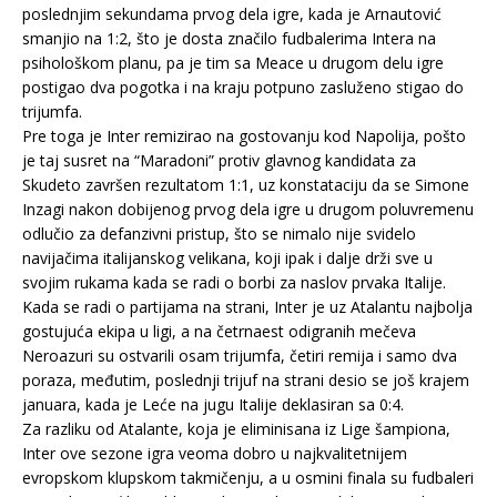
poslednjim sekundama prvog dela igre, kada je Arnautović
smanjio na 1:2, što je dosta značilo fudbalerima Intera na
psihološkom planu, pa je tim sa Meace u drugom delu igre
postigao dva pogotka i na kraju potpuno zasluženo stigao do
trijumfa.
Pre toga je Inter remizirao na gostovanju kod Napolija, pošto
je taj susret na “Maradoni” protiv glavnog kandidata za
Skudeto završen rezultatom 1:1, uz konstataciju da se Simone
Inzagi nakon dobijenog prvog dela igre u drugom poluvremenu
odlučio za defanzivni pristup, što se nimalo nije svidelo
navijačima italijanskog velikana, koji ipak i dalje drži sve u
svojim rukama kada se radi o borbi za naslov prvaka Italije.
Kada se radi o partijama na strani, Inter je uz Atalantu najbolja
gostujuća ekipa u ligi, a na četrnaest odigranih mečeva
Neroazuri su ostvarili osam trijumfa, četiri remija i samo dva
poraza, međutim, poslednji trijuf na strani desio se još krajem
januara, kada je Leće na jugu Italije deklasiran sa 0:4.
Za razliku od Atalante, koja je eliminisana iz Lige šampiona,
Inter ove sezone igra veoma dobro u najkvalitetnijem
evropskom klupskom takmičenju, a u osmini finala su fudbaleri