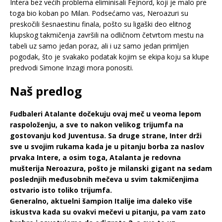
Intera bez većih problema eliminisali Fejnord, koji je malo pre
toga bio koban po Milan. Podsećamo vas, Neroazuri su
preskočili šesnaestinu finala, pošto su ligaški deo elitnog
klupskog takmičenja završili na odličnom četvrtom mestu na
tabeli uz samo jedan poraz, ali i uz samo jedan primljen
pogodak, što je svakako podatak kojim se ekipa koju sa klupe
predvodi Simone Inzagi mora ponositi.
Naš predlog
Fudbaleri Atalante dočekuju ovaj meč u veoma lepom
raspoloženju, a sve to nakon velikog trijumfa na
gostovanju kod Juventusa. Sa druge strane, Inter drži
sve u svojim rukama kada je u pitanju borba za naslov
prvaka Intere, a osim toga, Atalanta je redovna
mušterija Neroazura, pošto je milanski gigant na sedam
poslednjih međusobnih mečeva u svim takmičenjima
ostvario isto toliko trijumfa.
Generalno, aktuelni šampion Italije ima daleko više
iskustva kada su ovakvi mečevi u pitanju, pa vam zato