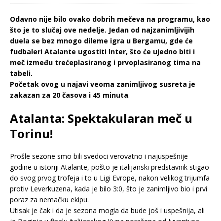
Odavno nije bilo ovako dobrih mečeva na programu, kao
što je to slučaj ove nedelje. Jedan od najzanimljivijih
duela se bez mnogo dileme igra u Bergamu, gde će
fudbaleri Atalante ugostiti Inter, što će ujedno biti i
meč između trećeplasiranog i prvoplasiranog tima na
tabeli.
Početak ovog u najavi veoma zanimljivog susreta je
zakazan za 20 časova i 45 minuta
.
Atalanta: Spektakularan meč u
Torinu!
Prošle sezone smo bili svedoci verovatno i najuspešnije
godine u istoriji Atalante, pošto je italijanski predstavnik stigao
do svog prvog trofeja i to u Ligi Evrope, nakon velikog trijumfa
protiv Leverkuzena, kada je bilo 3:0, što je zanimljivo bio i prvi
poraz za nemačku ekipu.
Utisak je čak i da je sezona mogla da bude još i uspešnija, ali