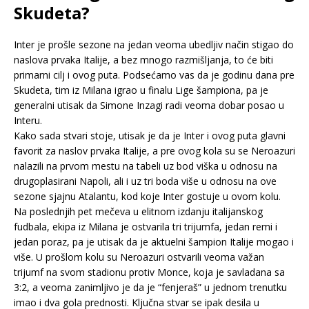
Skudeta?
Inter je prošle sezone na jedan veoma ubedljiv način stigao do
naslova prvaka Italije, a bez mnogo razmišljanja, to će biti
primarni cilj i ovog puta. Podsećamo vas da je godinu dana pre
Skudeta, tim iz Milana igrao u finalu Lige šampiona, pa je
generalni utisak da Simone Inzagi radi veoma dobar posao u
Interu.
Kako sada stvari stoje, utisak je da je Inter i ovog puta glavni
favorit za naslov prvaka Italije, a pre ovog kola su se Neroazuri
nalazili na prvom mestu na tabeli uz bod viška u odnosu na
drugoplasirani Napoli, ali i uz tri boda više u odnosu na ove
sezone sjajnu Atalantu, kod koje Inter gostuje u ovom kolu.
Na poslednjih pet mečeva u elitnom izdanju italijanskog
fudbala, ekipa iz Milana je ostvarila tri trijumfa, jedan remi i
jedan poraz, pa je utisak da je aktuelni šampion Italije mogao i
više. U prošlom kolu su Neroazuri ostvarili veoma važan
trijumf na svom stadionu protiv Monce, koja je savladana sa
3:2, a veoma zanimljivo je da je “fenjeraš” u jednom trenutku
imao i dva gola prednosti. Ključna stvar se ipak desila u