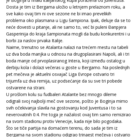
je Boginja u finalu italijanskog Kupa poražena od Juventusa.
Dosta je tim iz Bergama uložio u letnjem prelaznom roku, a
sve kako ovaj tim ni ove sezone ne bi imao prevelikih
problema oko plasmana u Ligu šampiona. Ipak, deluje da se to
neće dovesti u pitanje, ali ne samo to, već bi puleni Đanpjera
Gasperinija do kraja šampionata mogli da budu konkurentni i u
borbi za naslov prvaka Italije.
Naime, trenutno se Atalanta nalazi na trećem mestu na tabeli
uz dva boda manjka u odnosu na drugoplasirani Napoli, ali i tri
boda manje od prvoplasiranog Intera, koji između ostalog u
derbiju kola i dolazi večeras u goste u Bergamo. Na poslednjih
pet mečeva je aktuelni osvajač Liga Evrope ostvario tri
trijumfa uz dva remija, uz podsećanje da su sve tri pobede
ostvarene na strani.
U prošlom kolu su fudbaleri Atalante bez mnogo dileme
odigrali svoj najbolji meč ove sezone, pošto je Boginja mimo
svih očekivanja slavila na gostovanju kod Juventusa i to sa
neverovatnih 0:4. Pre toga je nažalost ovaj tim samo remizirao
na svom stadionu protiv Venecije, kada nije bilo pogodaka.
Što se tiče partija na domaćem terenu, do sada je tim iz
Bergama na svom stadionu odigrao trinaest mečeva i ostvario