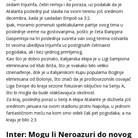
sedam trijumfa, četiri remija i da poraza, uz podatak da je
Atalanta poslednji put slavila na svom terenu još sredinom
decembra, kada je savladan Empoli sa 3:2.
Ipak, moramo pomenuti spektakularne partije ovog tima u
poslednje vreme na gostovanjima, pošto je četa Đanpjera
Gasperinija na tri poslednja susreta van svog terena ostvarila
tri veoma ubedljiva trijumfa uz postignutih četrnaest
pogodaka, ali i bez ijednog primljenog.
Kao što je dobro poznato, italijanska ekipa je u Ligi šampiona
eliminisana od Klub Briža, što je svakako bilo veliko
iznenađenje, dok je u italijanskom Kupu popularna Boginja
eliminisana od Bolonje, što znači da je prošlosezonski osvajač
Liga Evrope do kraja sezone fokusiran isključivo na Seriju A,
što bi mogla da bude olakšavajuća okolnost.
Za kraj, poslednji poraz u Seriji A ekipa Atalante je doživela još
sredinom januara na svom stadionu protiv Napolija, u jednom
fantastičnom meču na kom smo videli čak pet pogodaka, a na
kraju je bilo 2:3.
Inter: Mogu li Neroazuri do novog