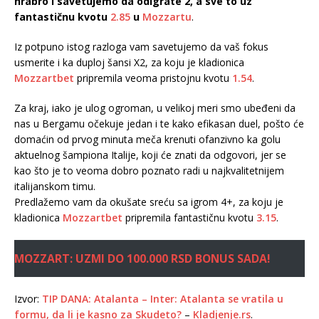
hrabro i savetujemo da odigrate 2, a sve to uz
fantastičnu kvotu
2.85
u
Mozzartu
.
Iz potpuno istog razloga vam savetujemo da vaš fokus
usmerite i ka duploj šansi X2, za koju je kladionica
Mozzartbet
pripremila veoma pristojnu kvotu
1.54
.
Za kraj, iako je ulog ogroman, u velikoj meri smo ubeđeni da
nas u Bergamu očekuje jedan i te kako efikasan duel, pošto će
domaćin od prvog minuta meča krenuti ofanzivno ka golu
aktuelnog šampiona Italije, koji će znati da odgovori, jer se
kao što je to veoma dobro poznato radi u najkvalitetnijem
italijanskom timu.
Predlažemo vam da okušate sreću sa igrom 4+, za koju je
kladionica
Mozzartbet
pripremila fantastičnu kvotu
3.15
.
MOZZART: UZMI DO 100.000 RSD BONUS SADA!
Izvor:
TIP DANA: Atalanta – Inter: Atalanta se vratila u
formu, da li je kasno za Skudeto?
–
Kladjenje.rs
.