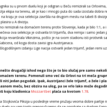
nika su u prvom duelu koji je odigran u Beču remizirali sa Orlovima, a
lja ekipa na terenu, ali je kao i mnogo puta do sada izostala dobra rea
na kraju je ova selekcija završila na drugom mestu na tabeli B diviz
lasira u A diviziju.
 remizirali na domaćem terenu protiv Slovenije, kada je bilo 1:1, a i
ečeva ova selekcija je ostvarila tri trijumfa, dva remija i samo jeda
cija revanširala Vikinzima, pošto je na svom stadionu isti protivnik sa
Sabicera, od koga dosta zavisi igra Austrijanaca.
rošlogodišnjem izdanju Lige nacija ostvarili jedan trijumf, jedan remi
ešto drugačiji ishod nego što je to bio slučaj pre samo nekoli
maćem terenu. Pomenuli smo već da Orlovi na tri meča grupn
i niti jedan pogodak. Ipak, Austrijanci žele trijumf, a žele i pla
asnom meču, bez obzira na ulog, pa se vrlo lako može dogoditi
GG koju kladionica
Mozzartbet
plaća sa kvotom
1.78
.
a Stojkovića Piksija u poslednje vreme pružaju veoma dobre partije 
om duelu pa vam toplo preporučujemo da se oprobate sa duplom šanso