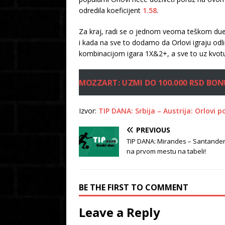
odredila koeficijent
1.58
.
Za kraj, radi se o jednom veoma teškom duel
i kada na sve to dodamo da Orlovi igraju odl
kombinacijom igara 1X&2+, a sve to uz kvo
MOZZART: UZMI DO 100.000 RSD BON
Izvor:
TIP DANA: Srbija – Austrija: Orlovi p
PREVIOUS
TIP DANA: Mirandes – Santander
na prvom mestu na tabeli!
BE THE FIRST TO COMMENT
Leave a Reply