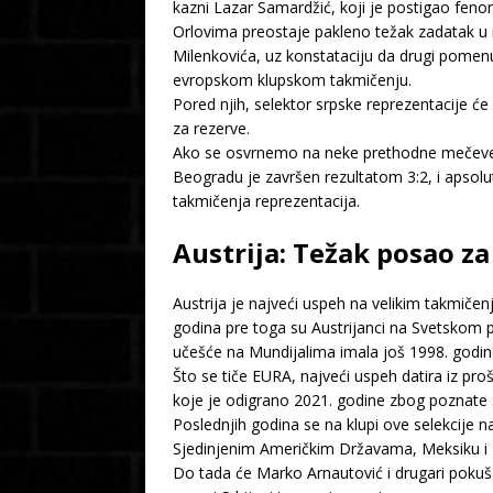
kazni Lazar Samardžić, koji je postigao fen
Orlovima preostaje pakleno težak zadatak u
Milenkovića, uz konstataciju da drugi pomen
evropskom klupskom takmičenju.
Pored njih, selektor srpske reprezentacije će 
za rezerve.
Ako se osvrnemo na neke prethodne mečeve izm
Beogradu je završen rezultatom 3:2, i apsolut
takmičenja reprezentacija.
Austrija: Težak posao za
Austrija je najveći uspeh na velikim takmiče
godina pre toga su Austrijanci na Svetskom 
učešće na Mundijalima imala još 1998. godin
Što se tiče EURA, najveći uspeh datira iz pro
koje je odigrano 2021. godine zbog poznate s
Poslednjih godina se na klupi ove selekcije n
Sjedinjenim Američkim Državama, Meksiku i K
Do tada će Marko Arnautović i drugari pokuša