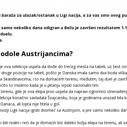
araža za ulazak/ostanak u Ligi nacija, a za vas smo ovog puta
e samo nekoliko dana odigran u Beču je završen rezultatom 1:1,
duelu.
a.
a odole Austrijancima?
de je ova selekcija uspela da dođe do trećeg mesta na tabeli, uz šest o
do druge pozicije na tabeli, pošto je Danska imala samo dva boda višk
a Skandinavcima, i to na domaćem terenu, međutim, taj duel je zav
očito to mislimo kada je u pitanju srpski nacionalni tim.
terenu, gde je ova ekipa prvo uspela da napravi ogromno iznenađenje
kcija konačno savladala Švajcarsku, koja je godinama unazad bila k
naca, ali lopta nije htela u gol.
diviziji Lige nacija igrati dvomeč sa Austrijom, a pre samo nekoliko d
biti realni i reći da je domaćin bio daleko bolja ekipa na terenu, ali