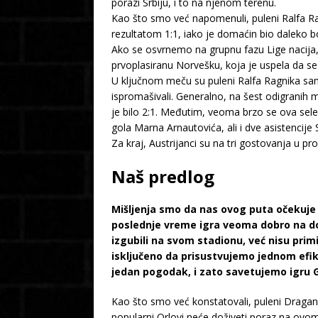
porazi Srbiju, i to na njenom terenu.
Kao što smo već napomenuli, puleni Ralfa Rag
rezultatom 1:1, iako je domaćin bio daleko bo
Ako se osvrnemo na grupnu fazu Lige nacija, 
prvoplasiranu Norvešku, koja je uspela da se p
U ključnom meču su puleni Ralfa Ragnika samo
ispromašivali. Generalno, na šest odigranih m
je bilo 2:1. Međutim, veoma brzo se ova selek
gola Marna Arnautovića, ali i dve asistencije 
Za kraj, Austrijanci su na tri gostovanja u p
Naš predlog
Mišljenja smo da nas ovog puta očekuje n
poslednje vreme igra veoma dobro na do
izgubili na svom stadionu, već nisu primil
isključeno da prisustvujemo jednom efik
jedan pogodak, i zato savetujemo igru 
Kao što smo već konstatovali, puleni Dragan
popularni Orlovi neće doživeti poraz na ov