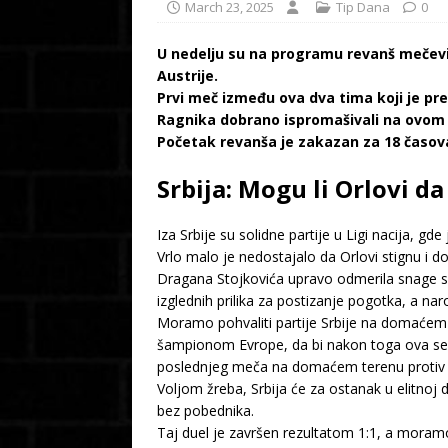
March 23, 2025
Tip Dana
0
U nedelju su na programu revanš mečevi b
Austrije.
Prvi meč između ova dva tima koji je pr
Ragnika dobrano ispromašivali na ovom 
Početak revanša je zakazan za 18 časov
Srbija: Mogu li Orlovi d
Iza Srbije su solidne partije u Ligi nacija, g
Vrlo malo je nedostajalo da Orlovi stignu i 
Dragana Stojkovića upravo odmerila snage s
izglednih prilika za postizanje pogotka, a nar
Moramo pohvaliti partije Srbije na domaćem 
šampionom Evrope, da bi nakon toga ova sele
poslednjeg meča na domaćem terenu protiv Da
Voljom žreba, Srbija će za ostanak u elitnoj 
bez pobednika.
Taj duel je završen rezultatom 1:1, a moramo 