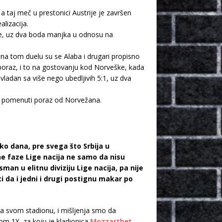
 taj meč u prestonici Austrije je završen
lizacija.
ije, uz dva boda manjka u odnosu na
 na tom duelu su se Alaba i drugari propisno
n poraz, i to na gostovanju kod Norveške, kada
vladan sa više nego ubedljivih 5:1, uz dva
 uz pomenuti poraz od Norvežana.
ko dana, pre svega što Srbija u
e faze Lige nacija ne samo da nisu
sman u elitnu diviziju Lige nacija, pa nije
 da i jedni i drugi postignu makar po
na svom stadionu, i mišljenja smo da
m 1X, za koju je kladionica
Mozzartbet