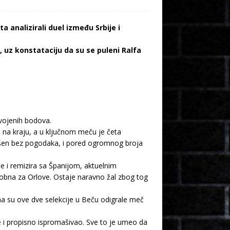
 analizirali duel između Srbije i
 uz konstataciju da su se puleni Ralfa
svojenih bodova.
a na kraju, a u ključnom meču je četa
ršen bez pogodaka, i pored ogromnog broja
 i remizira sa Španijom, aktuelnim
obna za Orlove. Ostaje naravno žal zbog tog
ana su ove dve selekcije u Beču odigrale meč
 se i propisno ispromašivao. Sve to je umeo da