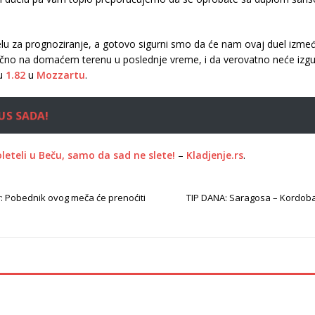
u za prognoziranje, a gotovo sigurni smo da će nam ovaj duel između
ično na domaćem terenu u poslednje vreme, i da verovatno neće izgub
tu
1.82
u
Mozzartu
.
US SADA!
oleteli u Beču, samo da sad ne slete!
–
Kladjenje.rs
.
: Pobednik ovog meča će prenoćiti
TIP DANA: Saragosa – Kordoba: