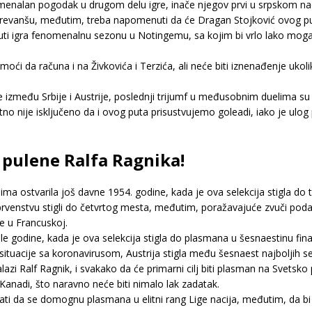
omenalan pogodak u drugom delu igre, inače njegov prvi u srpskom n
 revanšu, međutim, treba napomenuti da će Dragan Stojković ovog pu
uti igra fenomenalnu sezonu u Notingemu, sa kojim bi vrlo lako moga
moći da računa i na Živkovića i Terzića, ali neće biti iznenađenje ukol
eđu Srbije i Austrije, poslednji trijumf u međusobnim duelima su Orl
no nije isključeno da i ovog puta prisustvujemo goleadi, iako je ulog 
 pulene Ralfa Ragnika!
njima ostvarila još davne 1954. godine, kada je ova selekcija stigla 
prvenstvu stigli do četvrtog mesta, međutim, poražavajuće zvuči poda
e u Francuskoj.
šle godine, kada je ova selekcija stigla do plasmana u šesnaestinu fina
ituacije sa koronavirusom, Austrija stigla među šesnaest najboljih sel
alazi Ralf Ragnik, i svakako da će primarni cilj biti plasman na Svetsk
anadi, što naravno neće biti nimalo lak zadatak.
ti da se domognu plasmana u elitni rang Lige nacija, međutim, da bi s