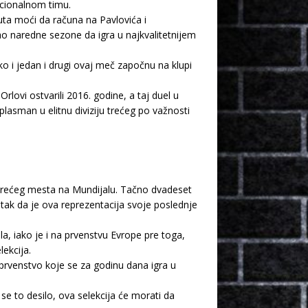
acionalnom timu.
ta moći da računa na Pavlovića i
o naredne sezone da igra u najkvalitetnijem
iko i jedan i drugi ovaj meč započnu na klupi
ovi ostvarili 2016. godine, a taj duel u
plasman u elitnu diviziju trećeg po važnosti
do trećeg mesta na Mundijalu. Tačno dvadeset
tak da je ova reprezentacija svoje poslednje
la, iako je i na prvenstvu Evrope pre toga,
ekcija.
o prvenstvo koje se za godinu dana igra u
e to desilo, ova selekcija će morati da