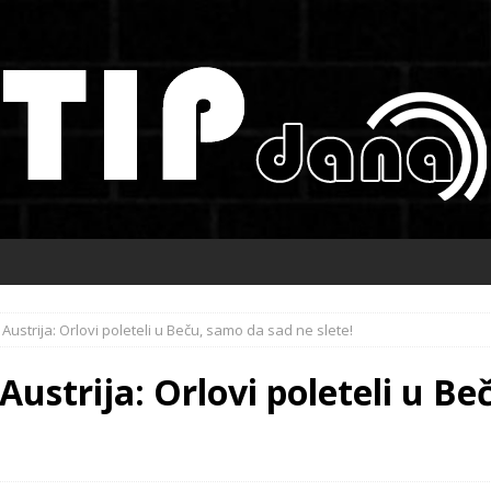
 Austrija: Orlovi poleteli u Beču, samo da sad ne slete!
Austrija: Orlovi poleteli u B