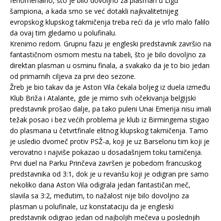
fenomenalno, što je bilo dovoljno za plasman u Ligu
šampiona, a kada smo se već dotakli najkvalitetnijeg
evropskog klupskog takmičenja treba reći da je vrlo malo falilo
da ovaj tim gledamo u polufinalu.
Krenimo redom. Grupnu fazu je engleski predstavnik završio na
fantastičnom osmom mestu na tabeli, što je bilo dovoljno za
direktan plasman u osminu finala, a svakako da je to bio jedan
od primarnih ciljeva za prvi deo sezone.
Žreb je bio takav da je Aston Vila čekala boljeg iz duela između
Klub Briža i Atalante, gde je mimo svih očekivanja belgijski
predstavnik prošao dalje, pa tako puleni Unai Emerija nisu imali
težak posao i bez većih problema je klub iz Birmingema stigao
do plasmana u četvrtfinale elitnog klupskog takmičenja. Tamo
je usledio dvomeč protiv PSŽ-a, koji je uz Barselonu tim koji je
verovatno i najviše pokazao u dosadašnjem toku tamičenja.
Prvi duel na Parku Prinčeva završen je pobedom francuskog
predstavnika od 3:1, dok je u revanšu koji je odigran pre samo
nekoliko dana Aston Vila odigrala jedan fantastičan meč,
slavila sa 3:2, međutim, to nažalost nije bilo dovoljno za
plasman u polufinale, uz konstataciju da je engleski
predstavnik odigrao jedan od najboljih mečeva u poslednjih