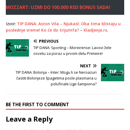
MOZZART: UZMI DO 100.000 RSD BONUS SADA!
Izvor:
TIP DANA: Aston Vila – Njukasl: Oba tima blistaju u
poslednje vreme! Ko će do trijumfa?
–
Kladjenje.rs
.
PREVIOUS
TIP DANA: Sporting – Moreirense: Lavovi žele
osvetu za poraz u prvom delu Primeire!
NEXT
TIP DANA: Bolonja – Inter: Mogu li se Neroazuri
častiti Bolonjeze špagetima posle plasmana u
polufinale Lige šampiona?
BE THE FIRST TO COMMENT
Leave a Reply