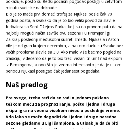
pokazuje, pošto su Redsi počasni pogodak postigli u četvrtom
minutu sudijske nadoknade.
Bio je to inače prvi domaći trofej za Njukasl posle čak 70
godina posta, a svakako da je to bio veliki povod za slavlje
fudbalera sa Sent Džejms Parka, koji su na pravom putu da na
najbolji mogući način završe ovu sezonu i u Premijer ligi.
Za kraj, poslednji međusobni susret između Njukasla i Aston
Vile je odigran krajem decembra, a na tom duelu su Svrake bez
većih problema slavile sa 3:0. Ako malo više bacimo pogled na
tradiciju, videćemo da je to bio treći vezani trijumf nad ekipom
iz Birmingema, a ono što je veoma interesanto je da je u tom
periodu Njukasl postigao čak jedanaest pogodaka.
Naš predlog
Pre svega, treba reći da se radi o jednom pakleno
teškom meču za prognoziranje, pošto i jedna i druga
ekipa igra na veoma visokom nivou u poslednje vreme.
Vrlo lako se može dogoditi da i jedne i druge naredne
sezone gledamo u Ligi šampiona, a utisak je da će biti