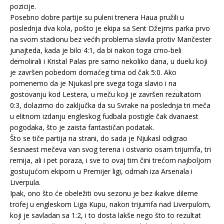
pozicije.
Posebno dobre partije su puleni trenera Haua pružili u
poslednja dva kola, pošto je ekipa sa Sent Džejms parka prvo
na svom stadionu bez većih problema slavila protiv Mančester
junajteda, kada je bilo 4:1, da bi nakon toga crno-beli
demolirali i Kristal Palas pre samo nekoliko dana, u duelu koji
je završen pobedom domaćeg tima od čak 5:0. Ako
pomenemo da je Njukasl pre svega toga slavio i na
gostovanju kod Lestera, u meču koji je završen rezultatom
0:3, dolazimo do zaključka da su Svrake na poslednja tri meča
u elitnom izdanju engleskog fudbala postigle čak dvanaest
pogodaka, što je zaista fantastičan podatak.
Što se tiče partija na strani, do sada je Njukasl odigrao
šesnaest mečeva van svog terena i ostvario osam trijumfa, tri
remija, ali i pet poraza, i sve to ovaj tim čini trećom najboljom
gostujućom ekipom u Premijer ligi, odmah iza Arsenala i
Liverpula.
Ipak, ono što će obeležiti ovu sezonu je bez ikakve dileme
trofej u engleskom Liga Kupu, nakon trijumfa nad Liverpulom,
koji je savladan sa 1:2, i to dosta lakše nego što to rezultat