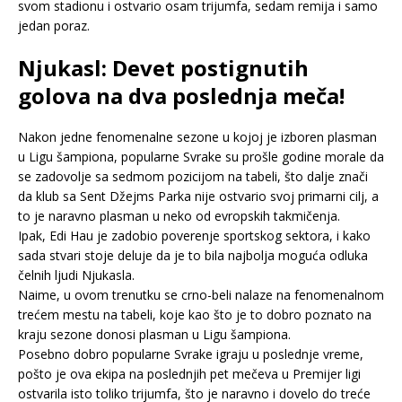
svom stadionu i ostvario osam trijumfa, sedam remija i samo
jedan poraz.
Njukasl: Devet postignutih
golova na dva poslednja meča!
Nakon jedne fenomenalne sezone u kojoj je izboren plasman
u Ligu šampiona, popularne Svrake su prošle godine morale da
se zadovolje sa sedmom pozicijom na tabeli, što dalje znači
da klub sa Sent Džejms Parka nije ostvario svoj primarni cilj, a
to je naravno plasman u neko od evropskih takmičenja.
Ipak, Edi Hau je zadobio poverenje sportskog sektora, i kako
sada stvari stoje deluje da je to bila najbolja moguća odluka
čelnih ljudi Njukasla.
Naime, u ovom trenutku se crno-beli nalaze na fenomenalnom
trećem mestu na tabeli, koje kao što je to dobro poznato na
kraju sezone donosi plasman u Ligu šampiona.
Posebno dobro popularne Svrake igraju u poslednje vreme,
pošto je ova ekipa na poslednjih pet mečeva u Premijer ligi
ostvarila isto toliko trijumfa, što je naravno i dovelo do treće