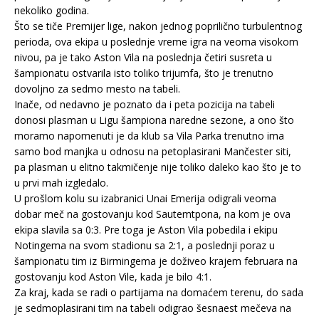
nekoliko godina.
Što se tiče Premijer lige, nakon jednog poprilično turbulentnog
perioda, ova ekipa u poslednje vreme igra na veoma visokom
nivou, pa je tako Aston Vila na poslednja četiri susreta u
šampionatu ostvarila isto toliko trijumfa, što je trenutno
dovoljno za sedmo mesto na tabeli.
Inače, od nedavno je poznato da i peta pozicija na tabeli
donosi plasman u Ligu šampiona naredne sezone, a ono što
moramo napomenuti je da klub sa Vila Parka trenutno ima
samo bod manjka u odnosu na petoplasirani Mančester siti,
pa plasman u elitno takmičenje nije toliko daleko kao što je to
u prvi mah izgledalo.
U prošlom kolu su izabranici Unai Emerija odigrali veoma
dobar meč na gostovanju kod Sautemtpona, na kom je ova
ekipa slavila sa 0:3. Pre toga je Aston Vila pobedila i ekipu
Notingema na svom stadionu sa 2:1, a poslednji poraz u
šampionatu tim iz Birmingema je doživeo krajem februara na
gostovanju kod Aston Vile, kada je bilo 4:1.
Za kraj, kada se radi o partijama na domaćem terenu, do sada
je sedmoplasirani tim na tabeli odigrao šesnaest mečeva na