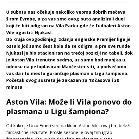
U subotu nas očekuje nekoliko veoma dobrih mečeva
širom Evrope, a za vas smo ovog puta analizirali duel
koji će biti odigran na Vila Parku gde će fudbaleri Aston
Vile ugostiti Njukasl.
Do kraja ovogodišnjeg izdanja engleske Premijer lige je
ostalo još samo šest kola da se odigra, a pre ove runde
Njukasl je bio stacioniran na trećoj poziciji na tabeli, dok
je Aston Vila trenutno sedma, uz samo bod manjka u
odnosu na petoplasirani Mančester siti, a podsećamo
vas da i to mesto garantuje plasman u Ligu šampiona.
Početak ovog susreta je zakazan za 18 časova i 30
minuta.
Aston Vila: Može li Vila ponovo do
plasmana u Ligu šampiona?
Od kako je Unai Emeri seo na klupu Aston Vile, ovaj tim beleži
fantastične rezultate. Prošle sezone je ovaj tim igrao