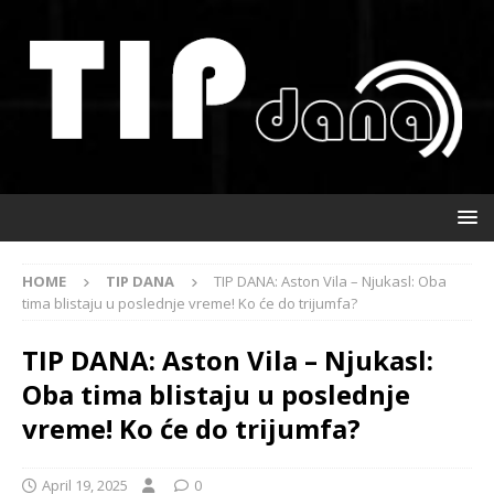
HOME
TIP DANA
TIP DANA: Aston Vila – Njukasl: Oba
tima blistaju u poslednje vreme! Ko će do trijumfa?
TIP DANA: Aston Vila – Njukasl:
Oba tima blistaju u poslednje
vreme! Ko će do trijumfa?
April 19, 2025
0