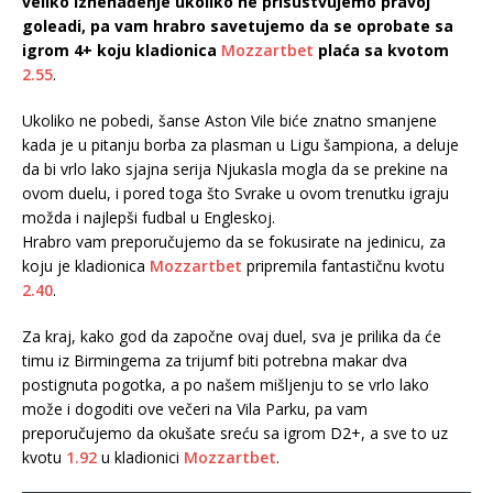
veliko iznenađenje ukoliko ne prisustvujemo pravoj
goleadi, pa vam hrabro savetujemo da se oprobate sa
igrom 4+ koju kladionica
Mozzartbet
plaća sa kvotom
2.55
.
Ukoliko ne pobedi, šanse Aston Vile biće znatno smanjene
kada je u pitanju borba za plasman u Ligu šampiona, a deluje
da bi vrlo lako sjajna serija Njukasla mogla da se prekine na
ovom duelu, i pored toga što Svrake u ovom trenutku igraju
možda i najlepši fudbal u Engleskoj.
Hrabro vam preporučujemo da se fokusirate na jedinicu, za
koju je kladionica
Mozzartbet
pripremila fantastičnu kvotu
2.40
.
Za kraj, kako god da započne ovaj duel, sva je prilika da će
timu iz Birmingema za trijumf biti potrebna makar dva
postignuta pogotka, a po našem mišljenju to se vrlo lako
može i dogoditi ove večeri na Vila Parku, pa vam
preporučujemo da okušate sreću sa igrom D2+, a sve to uz
kvotu
1.92
u kladionici
Mozzartbet
.