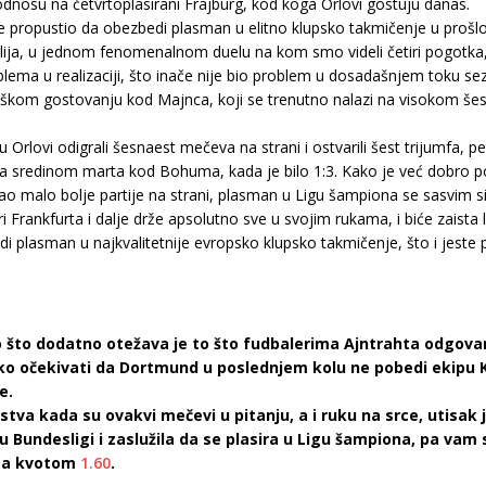
dnosu na četvrtoplasirani Frajburg, kod koga Orlovi gostuju danas.
ope propustio da obezbedi plasman u elitno klupsko takmičenje u proš
lija, u jednom fenomenalnom duelu na kom smo videli četiri pogotka,
lema u realizaciji, što inače nije bio problem u dosadašnjem toku se
eškom gostovanju kod Majnca, koji se trenutno nalazi na visokom šest
 Orlovi odigrali šesnaest mečeva na strani i ostvarili šest trijumfa, pe
la sredinom marta kod Bohuma, kada je bilo 1:3. Kako je već dobro 
ao malo bolje partije na strani, plasman u Ligu šampiona se sasvim s
ri Frankfurta i dalje drže apsolutno sve u svojim rukama, i biće zaista
 plasman u najkvalitetnije evropsko klupsko takmičenje, što i jeste 
 što dodatno otežava je to što fudbalerima Ajntrahta odgovar
eško očekivati da Dortmund u poslednjem kolu ne pobedi ekipu 
e.
ustva kada su ovakvi mečevi u pitanju, a i ruku na srce, utisak
u Bundesligi i zaslužila da se plasira u Ligu šampiona, pa v
sa kvotom
1.60
.