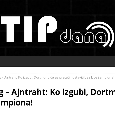
 – Ajntraht: Ko izgubi, Dortmund će ga preteći i ostaviti bez Lige šampiona!
 – Ajntraht: Ko izgubi, Dortm
šampiona!