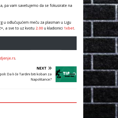
na, pa vam savetujemo da se fokusirate na
jburg u odlučujućem meču za plasman u Ligu
+, a sve to uz kvotu
2.00
u kladionici
1xbet
.
djenje.rs
.
NEXT
li: Da li će Tardini biti koban za
Napolitance?