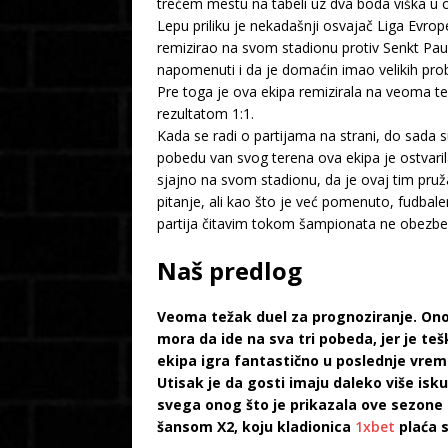
trećem mestu na tabeli uz dva boda viška u o
Lepu priliku je nekadašnji osvajač Liga Evr
remizirao na svom stadionu protiv Senkt Pau
napomenuti i da je domaćin imao velikih prob
Pre toga je ova ekipa remizirala na veoma t
rezultatom 1:1.
Kada se radi o partijama na strani, do sada su
pobedu van svog terena ova ekipa je ostvari
sjajno na svom stadionu, da je ovaj tim pruž
pitanje, ali kao što je već pomenuto, fudbale
partija čitavim tokom šampionata ne obezbedi
Naš predlog
Veoma težak duel za prognoziranje. Ono
mora da ide na sva tri pobeda, jer je t
ekipa igra fantastično u poslednje vrem
Utisak je da gosti imaju daleko više isk
svega onog što je prikazala ove sezone 
šansom X2, koju kladionica
1xbet
plaća 