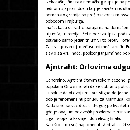
Nekadašnji finalista nemačkog Kupa je na pet
jednom sjajnom duelu koji je završen rezulta
pomenutog remija sa prošlosezonskim osvaja
pobedom Frajburga.
Inače, kada se radi o partijama na domaćem 
trijumfa, tri remija i četiri poraza. Ipak, p
ostvario samo jedan trijumf, i to protiv Hofe
Za kraj, poslednji međusobni meč između Fra
slavio sa 4:1. Inače, poslednji trijumf nad po
Ajntraht: Orlovima odgo
Generalno, Ajntraht čitavim tokom sezone igr
popularni Orlovi morati da se dobrano potrud
Utisak je da bi ovaj tim i pre stigao do jedn
odbije fenomenalnu ponudu za Marmuša, koji je
Kada smo se već dotakli drugog po kvalitetu
gde je ovaj tim bez većih problema eliminisa
Liga Evrope, a kasnije i do velikog finala.
Kao što smo već napomenuli, Ajntraht drži s