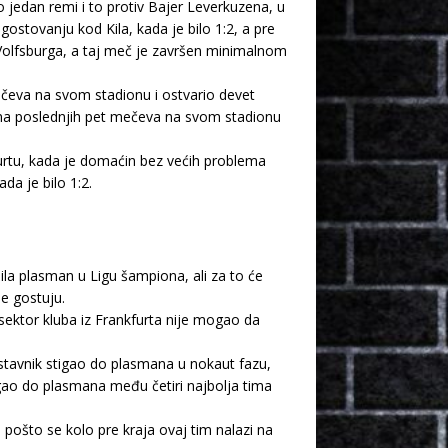
 jedan remi i to protiv Bajer Leverkuzena, u
ostovanju kod Kila, kada je bilo 1:2, a pre
olfsburga, a taj meč je završen minimalnom
ečeva na svom stadionu i ostvario devet
rg na poslednjih pet mečeva na svom stadionu
urtu, kada je domaćin bez većih problema
da je bilo 1:2.
ila plasman u Ligu šampiona, ali za to će
e gostuju.
 sektor kluba iz Frankfurta nije mogao da
stavnik stigao do plasmana u nokaut fazu,
igao do plasmana među četiri najbolja tima
pošto se kolo pre kraja ovaj tim nalazi na