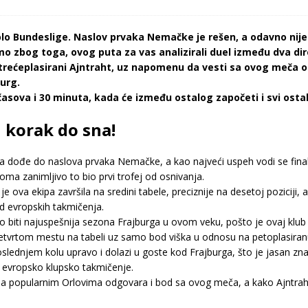
lo Bundeslige. Naslov prvaka Nemačke je rešen, a odavno nije
mo zbog toga, ovog puta za vas analizirali duel između dva d
 trećeplasirani Ajntraht, uz napomenu da vesti sa ovog meča o
urg.
asova i 30 minuta, kada će između ostalog započeti i svi ostal
 korak do sna!
da dođe do naslova prvaka Nemačke, a kao najveći uspeh vodi se fina
ma zanimljivo to bio prvi trofej od osnivanja.
ova ekipa završila na sredini tabele, preciznije na desetoj poziciji, a 
 evropskih takmičenja.
 ovo biti najuspešnija sezona Frajburga u ovom veku, pošto je ovaj k
četvrtom mestu na tabeli uz samo bod viška u odnosu na petoplasiran
oslednjem kolu upravo i dolazi u goste kod Frajburga, što je jasan z
e evropsko klupsko takmičenje.
da popularnim Orlovima odgovara i bod sa ovog meča, a kako Ajntraht 