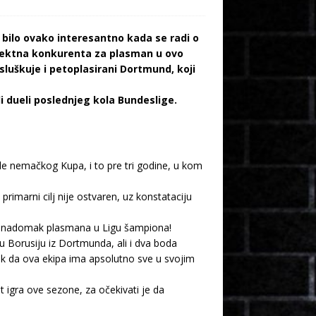
 bilo ovako interesantno kada se radi o
irektna konkurenta za plasman u ovo
sluškuje i petoplasirani Dortmund, koji
i dueli poslednjeg kola Bundeslige.
le nemačkog Kupa, i to pre tri godine, u kom
primarni cilj nije ostvaren, uz konstataciju
lub nadomak plasmana u Ligu šampiona!
u Borusiju iz Dortmunda, ali i dva boda
nak da ova ekipa ima apsolutno sve u svojim
igra ove sezone, za očekivati je da