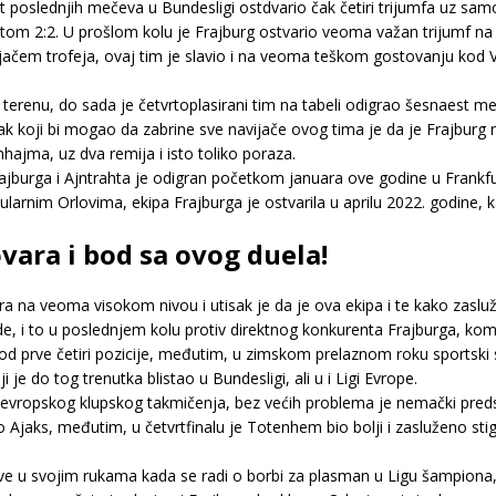
 poslednjih mečeva u Bundesligi ostdvario čak četiri trijumfa uz samo
tom 2:2. U prošlom kolu je Frajburg ostvario veoma važan trijumf na g
čem trofeja, ovaj tim je slavio i na veoma teškom gostovanju kod V
terenu, do sada je četvrtoplasirani tim na tabeli odigrao šesnaest m
odatak koji bi mogao da zabrine sve navijače ovog tima je da je Frajbu
nhajma, uz dva remija i isto toliko poraza.
jburga i Ajntrahta je odigran početkom januara ove godine u Frankf
pularnim Orlovima, ekipa Frajburga je ostvarila u aprilu 2022. godine, ka
vara i bod sa ovog duela!
a na veoma visokom nivou i utisak je da je ova ekipa i te kako zasluž
e, i to u poslednjem kolu protiv direktnog konkurenta Frajburga, kom
e od prve četiri pozicije, međutim, u zimskom prelaznom roku sportski
 do tog trenutka blistao u Bundesligi, ali u i Ligi Evrope.
 evropskog klupskog takmičenja, bez većih problema je nemački pred
o Ajaks, međutim, u četvrtfinalu je Totenhem bio bolji i zasluženo st
ve u svojim rukama kada se radi o borbi za plasman u Ligu šampiona, 