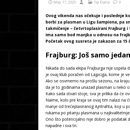
May 17, 2025
Tip Dana
0
Ovog vikenda nas očekuje i poslednje ko
borbi za plasman u Ligu šampiona, pa s
takmičenje – četvrtoplasirani Frajburg i
ima samo bod manjka u odnosu na Frajb
Početak ovog susreta je zakazan za 15 č
Frajburg: Još samo jedan
Nikada do sada ekipa Frajburga nije uspela 
je ovaj klub poražen od Lajpciga, kome je veo
Ako se osvrnemo na prošlu sezonu, na kraju je 
da je to godinama unazad plasman u neko od
Kako sada stvari stoje, sva je prilika da će
Naime, kolo pre kraja se ovaj tim nalazi na 
manje od trećeplasiranog Ajntrahta, koji u p
rukama po pitanju plasmana u najkvalitetnij
Ono što potencijalno nije dobro je podatak 
napadne i sva tri.