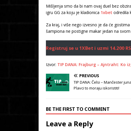
Mišljenja smo da bi nam ovaj duel bez obzi
igru GG za koju je kladionica
1xbet
odredila 
Za kraj, i više nego izvesno je da će gostim
šampiona ne postigne makar jedan na svom 
Registruj se u 1XBet i uzmi 14.200 
Izvor:
TIP DANA: Frajburg – Ajntraht: Ko i
PREVIOUS
TIP DANA: Čelsi – Mančester junaj
Plavci to moraju iskoristiti!
BE THE FIRST TO COMMENT
Leave a Reply