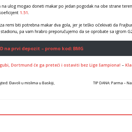
ra na ulog mogao doneti makar po jedan pogodak na obe strane tere
koeficijent
1.51
.
a za remi biti potrebna makar dva gola, jer je teško očekivati da Fra
stadionu, pa vam hrabro preporučujemo da se oprobate sa igrom G2
RSD na prvi depozit – promo kod: BMG
zgubi, Dortmund će ga preteći i ostaviti bez Lige šampiona!
–
Kla
ted: Đavoli u mislima u Baskiji,
TIP DANA: Parma – Napo