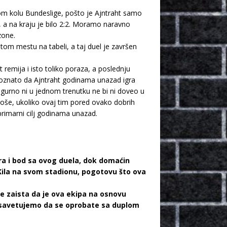
lom kolu Bundeslige, pošto je Ajntraht samo
 a na kraju je bilo 2:2. Moramo naravno
zone.
om mestu na tabeli, a taj duel je završen
t remija i isto toliko poraza, a poslednju
poznato da Ajntraht godinama unazad igra
igurno ni u jednom trenutku ne bi ni doveo u
 loše, ukoliko ovaj tim pored ovako dobrih
primarni cilj godinama unazad.
a i bod sa ovog duela, dok domaćin
Kila na svom stadionu, pogotovu što ova
 je zaista da je ova ekipa na osnovu
am savetujemo da se oprobate sa duplom