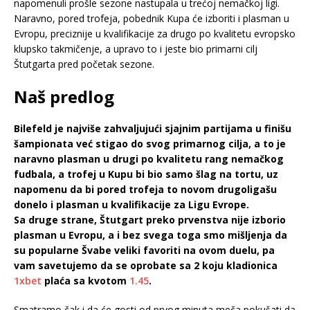
napomenuli prošle sezone nastupala u trećoj nemačkoj ligi.
Naravno, pored trofeja, pobednik Kupa će izboriti i plasman u
Evropu, preciznije u kvalifikacije za drugo po kvalitetu evropsko
klupsko takmičenje, a upravo to i jeste bio primarni cilj
Štutgarta pred početak sezone.
Naš predlog
Bilefeld je najviše zahvaljujući sjajnim partijama u finišu
šampionata već stigao do svog primarnog cilja, a to je
naravno plasman u drugi po kvalitetu rang nemačkog
fudbala, a trofej u Kupu bi bio samo šlag na tortu, uz
napomenu da bi pored trofeja to novom drugoligašu
donelo i plasman u kvalifikacije za Ligu Evrope.
Sa druge strane, Štutgart preko prvenstva nije izborio
plasman u Evropu, a i bez svega toga smo mišljenja da
su popularne Švabe veliki favoriti na ovom duelu, pa
vam savetujemo da se oprobate sa 2 koju kladionica
1xbet
plaća sa kvotom
1.45
.
Smatramo čak i da će gosti od prvog minuta meča pokušati da