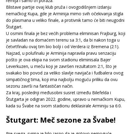
remija i samo tri poraza.
Blistave partije ovaj klub pruža i ovogodišnjem izdanju
nemačkog Kupa, gde je Arminija mimo svih očekivanja stigla
do plasmana u veliko finale, a protivnik tamo će biti neugodni
Štutgart.
U osmini finala je bez većih problema eliminisan Frajburg, koji
je savladan na domaćem terenu sa 3:1, da bi nakon toga u
četvrtfinalu ovaj tim bio bolji i od Verdera iz Bremena (2:1).
Najzad, u polufinalu je Arminija napravila pravu senzaciju
pošto je ova ekipa na svom stadionu eliminisala Bajer
Leverkuzen, u meču koji je završen rezultatom 2:1, što je
svakako bio povod za veliko slavlje navijača i fudbalera ovog
simpatičnog tima, koji ima najbolju moguću priliku da ovu
sezonu završi na fantastičan način.
Za kraj, poslednji međusobni susret između Bilefelda i
Štutgarta je odigran 2022. godine, upravo u nemačkom Kupu,
kada su Švabe na svom stadionu deklasirale Arminiju sa 6:0.
Štutgart: Meč sezone za Švabe!
Pre svega, svima je bilo jasno da je gotovo nemoguće