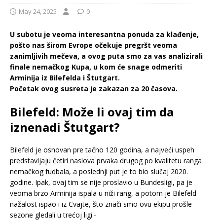
May 24, 2025
0
U subotu je veoma interesantna ponuda za klađenje,
pošto nas širom Evrope očekuje pregršt veoma
zanimljivih mečeva, a ovog puta smo za vas analizirali
finale nemačkog Kupa, u kom će snage odmeriti
Arminija iz Bilefelda i Štutgart.
Početak ovog susreta je zakazan za 20 časova.
Bilefeld: Može li ovaj tim da
iznenadi Štutgart?
Bilefeld je osnovan pre tačno 120 godina, a najveći uspeh
predstavljaju četiri naslova prvaka drugog po kvalitetu ranga
nemačkog fudbala, a poslednji put je to bio slučaj 2020.
godine. Ipak, ovaj tim se nije proslavio u Bundesligi, pa je
veoma brzo Arminija ispala u niži rang, a potom je Bilefeld
nažalost ispao i iz Cvajte, što znači smo ovu ekipu prošle
sezone gledali u trećoj ligi.-