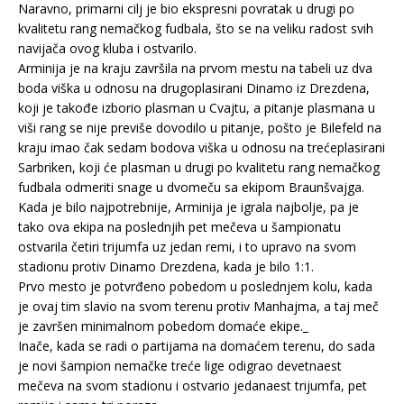
Naravno, primarni cilj je bio ekspresni povratak u drugi po
kvalitetu rang nemačkog fudbala, što se na veliku radost svih
navijača ovog kluba i ostvarilo.
Arminija je na kraju završila na prvom mestu na tabeli uz dva
boda viška u odnosu na drugoplasirani Dinamo iz Drezdena,
koji je takođe izborio plasman u Cvajtu, a pitanje plasmana u
viši rang se nije previše dovodilo u pitanje, pošto je Bilefeld na
kraju imao čak sedam bodova viška u odnosu na trećeplasirani
Sarbriken, koji će plasman u drugi po kvalitetu rang nemačkog
fudbala odmeriti snage u dvomeču sa ekipom Braunšvajga.
Kada je bilo najpotrebnije, Arminija je igrala najbolje, pa je
tako ova ekipa na poslednjih pet mečeva u šampionatu
ostvarila četiri trijumfa uz jedan remi, i to upravo na svom
stadionu protiv Dinamo Drezdena, kada je bilo 1:1.
Prvo mesto je potvrđeno pobedom u poslednjem kolu, kada
je ovaj tim slavio na svom terenu protiv Manhajma, a taj meč
je završen minimalnom pobedom domaće ekipe._
Inače, kada se radi o partijama na domaćem terenu, do sada
je novi šampion nemačke treće lige odigrao devetnaest
mečeva na svom stadionu i ostvario jedanaest trijumfa, pet