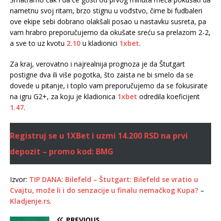
nametnu svoj ritam, brzo stignu u vođstvo, čime bi fudbaleri
ove ekipe sebi dobrano olakšali posao u nastavku susreta, pa
vam hrabro preporučujemo da okušate sreću sa prelazom 2-2,
a sve to uz kvotu
2.10
u kladionici
1xbet
.
Za kraj, verovatno i najrealnija prognoza je da Štutgart
postigne dva ili više pogotka, što zaista ne bi smelo da se
dovede u pitanje, i toplo vam preporučujemo da se fokusirate
na igru G2+, za koju je kladionica
1xbet
odredila koeficijent
1.47
.
Registruj se u 1XBet i uzmi 14.200 RSD na prvi
depozit – promo kod: BMG
Izvor:
TIP DANA: Bilefeld – Štutgart: Bilefeld se vratio u
Cvajtu, može li i do senzacije u finalu nemačkog Kupa?
–
Kladjenje.rs
.
PREVIOUS