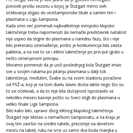
ponoviti prošlu sezonu u kojoj je Štutgart mimo svih
očekivanja stigao do vicešampionske titule a samim tim i
plasmana u Ligu šampiona.
Kada smo već pomenuli najkvalitetnije evropsko klupsko
takmičenje treba napomenuti da nemački predstavnik nažalost
nije uspeo da stigne do plasmana u narednu fazu, što i nije
bilo preterano iznenađenje, pošto je konkurencija bila zaista
paklena, a na sve to se i elitno takmičenje po prvi put igralo u
nešto izmenjenom principu.
Moramo pomenuti da je uoči poslednjeg kola Štutgart imao
sve u svojim rukama po pitanju plasmana u dalji tok
takmičenja, međutim, Švabe su na svom stadionu poražene
od PSŽ-a, koji je na tom duelu slavio dosta lakše nego što su
to svi očekivali, a da to nije bila slučajnost ispostavilo se
nekoliko meseci kasnije pošto su Sveci stigli do plasmana u
veliko finale Lige šampiona.
Bilo kako bilo, upravo zbog elitnog klupskog takmičenja
Štutgart nije blistao u nemačkom šampionatu, a na kraju je
ovaj tim završio na sredini tabele, preciznije na devetom
mestu na tabeli, ruku na srce uz samo dva boda manjka u