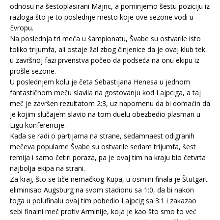
odnosu na šestoplasirani Majnc, a pominjemo šestu poziciju iz
razloga što je to poslednje mesto koje ove sezone vodi u
Evropu.
Na poslednja tri meča u šampionatu, Švabe su ostvarile isto
toliko trijumfa, ali ostaje žal zbog činjenice da je ovaj klub tek
u završnoj fazi prvenstva počeo da podseća na onu ekipu iz
prošle sezone.
U poslednjem kolu je četa Sebastijana Henesa u jednom
fantastičnom meču slavila na gostovanju kod Lajpciga, a taj
meč je završen rezultatom 2:3, uz napomenu da bi domaćin da
je kojim slučajem slavio na tom duelu obezbedio plasman u
Ligu konferencije.
Kada se radi o partijama na strane, sedamnaest odigranih
mečeva popularne Švabe su ostvarile sedam trijumfa, šest
remija i samo četiri poraza, pa je ovaj tim na kraju bio četvrta
najbolja ekipa na strani.
Za kraj, što se tiče nemačkog Kupa, u osmini finala je Štutgart
eliminisao Augsburg na svom stadionu sa 1:0, da bi nakon
toga u polufinalu ovaj tim pobedio Lajpcig sa 3:1 i zakazao
sebi finalni meč protiv Arminije, koja je kao što smo to već