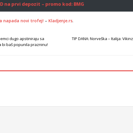
RSD na prvi depozit – promo kod: BMG
a napada novi trofej!
–
Kladjenje.rs
.
emci dugo apstiniraju sa
TIP DANA: Norveška – Italija: Vikinzi 
a bi baš popunila prazninu!