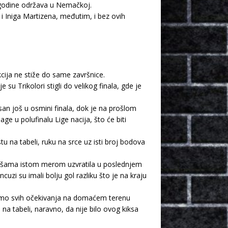
ve godine održava u Nemačkoj.
 i Iniga Martizena, međutim, i bez ovih
cija ne stiže do same završnice.
su Trikolori stigli do velikog finala, gde je
san još u osmini finala, dok je na prošlom
e u polufinalu Lige nacija, što će biti
u na tabeli, ruku na srce uz isti broj bodova
a Dešama istom merom uzvratila u poslednjem
uzi su imali bolju gol razliku što je na kraju
o mimo svih očekivanja na domaćem terenu
 na tabeli, naravno, da nije bilo ovog kiksa