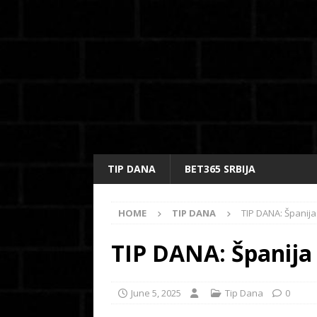
TIP DANA
BET365 SRBIJA
HOME
TIP DANA
TIP DANA: Španija
TIP DANA: Španija 
June 5, 2025
Tip Dana
0