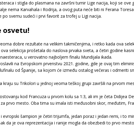
steraca i stigla do plasmana na završni turnir Lige nacija, koji se o
dalje nema Karvahala i Rodrija, a ovog puta neće biti ni Ferana Toresa
 po svemu sudeći i prvi favorit za trofej u Ligi nacija.
e osvetu!
veoma dobre rezultate na velikim takmičenjima, i retko kada ova selek
va selekcija prošetala do naslova prvaka sveta, a četiri godine kasnije 
anaesteraca, u verovatno najboljem finalu Mundijala ikada.
oslavili na Evropskom prvenstvu 2021. godine, gde je ovaj tim elimini
finalu od Španije, sa kojom će između ostalog večeras i odmeriti snag
a kraju su Trikolori u jednoj veoma teškoj grupi završili na prvom mest
na gostovanju kod Francuza u prvom kolu sa 1:3, ali im je četa Didije
no za prvo mesto. Oba tima su imala isti međusobni skor, međutim, Franc
i evropski šampion je četiri trijumfa, jedan poraz i jedan remi, i t
utisak da je ova reprezentacija i ranije mogla da obezbedi to prvo mesto