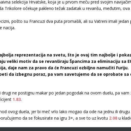
lo naivna selekcija Hrvatske, koja je u prvom meču pred svojim navijač
 da Trikolore očekuje pakleno težak zadatak u revanšu, međutim, ova se
 precizni, pošto su Francuzi dva puta promašili, ali su Vatreni imali jeda
e nacija.
jbolja reprezentacija na svetu, što je ovaj tim najbolje i p
aju veliki motiv da se revanširaju Špancima za eliminaciju sa 
nija, daje nam za pravo da će Francuzi ozbiljno namučiti Furiju.
speti da izbegnu poraz, pa vam savetujemo da se oprobate sa
dni i drugi ne postignu makar po jedan pogodak na ovom duelu, pa va
icijent
1.83
.
hod ovog duela, jer bi meč vrlo lako mogao da ode na jednu ili drugu 
poručujemo da se fokusirate na igru 3+, a sve to uz kvotu
2.08
u kladi