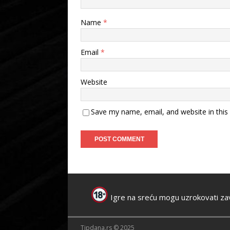
Name
*
Email
*
Website
Save my name, email, and website in this
Igre na sreću mogu uzrokovati za
Tipdana.rs © 2025