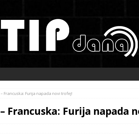
 – Francuska: Furija napada novi trofej!
– Francuska: Furija napada no