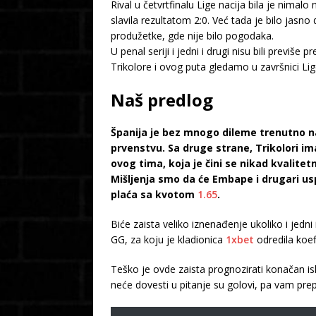
Rival u četvrtfinalu Lige nacija bila je nima
slavila rezultatom 2:0. Već tada je bilo jasno
produžetke, gde nije bilo pogodaka.
U penal seriji i jedni i drugi nisu bili previše
Trikolore i ovog puta gledamo u završnici Lig
Naš predlog
Španija je bez mnogo dileme trenutno na
prvenstvu. Sa druge strane, Trikolori im
ovog tima, koja je čini se nikad kvalitet
Mišljenja smo da će Embape i drugari u
plaća sa kvotom
1.65
.
Biće zaista veliko iznenađenje ukoliko i je
GG, za koju je kladionica
1xbet
odredila koef
Teško je ovde zaista prognozirati konačan is
neće dovesti u pitanje su golovi, pa vam pre