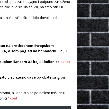
ima odigrala zaista sjajno i potpuno zasluženo
lekcija je slavila sa 2:0, pa smo otišli u
n promašaj više, što je bilo dovoljno da
okazao na prethodnom Evropskom
EURA, a sam pogled na napadačku liniju
 duplom šansom X2 koju kladionica
1xbet
m zato predlažemo da se oprobate sa igrom
stranu, ali ono što se po našem mišljenju
onici
1xbet
.