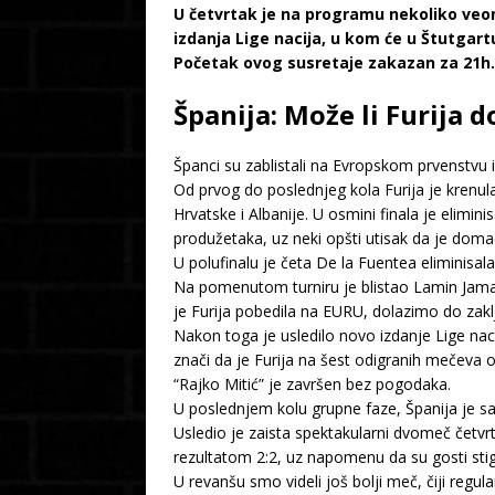
U četvrtak je na programu nekoliko veom
izdanja Lige nacija, u kom će u Štutgart
Početak ovog susretaje zakazan za 21h.
Španija: Može li Furija 
Španci su zablistali na Evropskom prvenstvu i
Od prvog do poslednjeg kola Furija je krenula 
Hrvatske i Albanije. U osmini finala je elimi
produžetaka, uz neki opšti utisak da je doma
U polufinalu je četa De la Fuentea eliminisala
Na pomenutom turniru je blistao Lamin Jamal
je Furija pobedila na EURU, dolazimo do zaklj
Nakon toga je usledilo novo izdanje Lige nac
znači da je Furija na šest odigranih mečeva o
“Rajko Mitić” je završen bez pogodaka.
U poslednjem kolu grupne faze, Španija je sa
Usledio je zaista spektakularni dvomeč četvrt
rezultatom 2:2, uz napomenu da su gosti sti
U revanšu smo videli još bolji meč, čiji regu