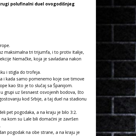
rugi polufinalni duel ovogodišnjeg
vrope.
maksimalna tri trijumfa, i to protiv Italije,
selekcije Nemačke, koja je savladana nakon
u i stigla do trofeja.
 tima i kada samo pomenemo koje sve timove
rope kao što je to slučaj sa Španijom.
o u grupi uz šesnaest osvojenih bodova, što
gostovanju kod Srbije, a taj duel na stadionu
i pet pogodaka, a na kraju je bilo 3:2.
l na kom su Lale bili domaćini je završen
.
jedan pogodak na obe strane, a na kraju je