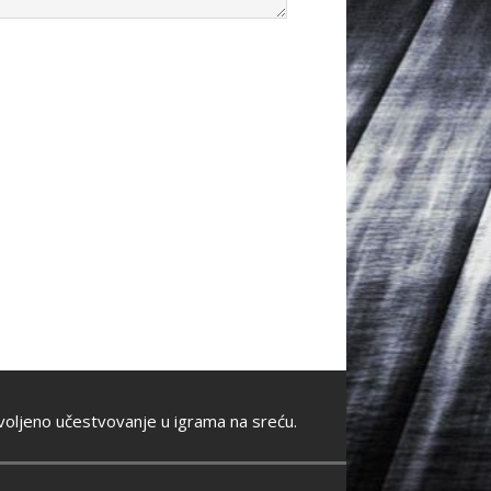
oljeno učestvovanje u igrama na sreću.