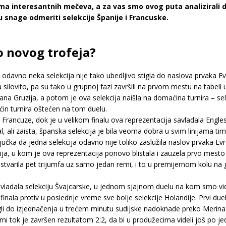
a interesantnih mečeva, a za vas smo ovog puta analizirali d
u snage odmeriti selekcije Španije i Francuske.
do novog trofeja?
 odavno neka selekcija nije tako ubedljivo stigla do naslova prvaka E
silovito, pa su tako u grupnoj fazi završili na prvom mestu na tabeli uz 
nisana Gruzija, a potom je ova selekcija naišla na domaćina turnira – 
ćin turnira oštećen na tom duelu.
 Francuze, dok je u velikom finalu ova reprezentacija savladala Englesk
, ali zaista, španska selekcija je bila veoma dobra u svim linijama
učka da jedna selekcija odavno nije toliko zaslužila naslov prvaka Ev
ija, u kom je ova reprezentacija ponovo blistala i zauzela prvo mest
stvarila pet trijumfa uz samo jedan remi, i to u premijernom kolu na 
vladala selekciju Švajcarske, u jednom sjajnom duelu na kom smo videl
finala protiv u poslednje vreme sve bolje selekcije Holandije. Prvi due
gli do izjednačenja u trećem minutu sudijske nadoknade preko Merina
larni tok je završen rezultatom 2:2, da bi u produžecima videli još po 