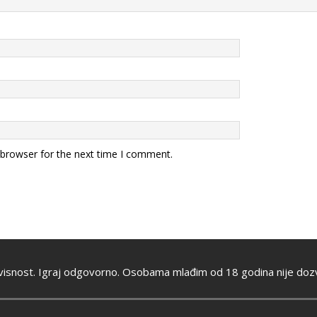
 browser for the next time I comment.
visnost. Igraj odgovorno. Osobama mlađim od 18 godina nije dozv