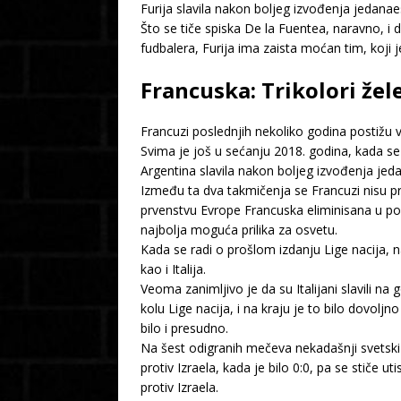
Furija slavila nakon boljeg izvođenja jedanae
Što se tiče spiska De la Fuentea, naravno, i 
fudbalera, Furija ima zaista moćan tim, koji je
Francuska: Trikolori žel
Francuzi poslednjih nekoliko godina postižu 
Svima je još u sećanju 2018. godina, kada se o
Argentina slavila nakon boljeg izvođenja jed
Između ta dva takmičenja se Francuzi nisu pr
prvenstvu Evrope Francuska eliminisana u polu
najbolja moguća prilika za osvetu.
Kada se radi o prošlom izdanju Lige nacija, n
kao i Italija.
Veoma zanimljivo je da su Italijani slavili 
kolu Lige nacija, i na kraju je to bilo dovolj
bilo i presudno.
Na šest odigranih mečeva nekadašnji svetski 
protiv Izraela, kada je bilo 0:0, pa se stiče 
protiv Izraela.