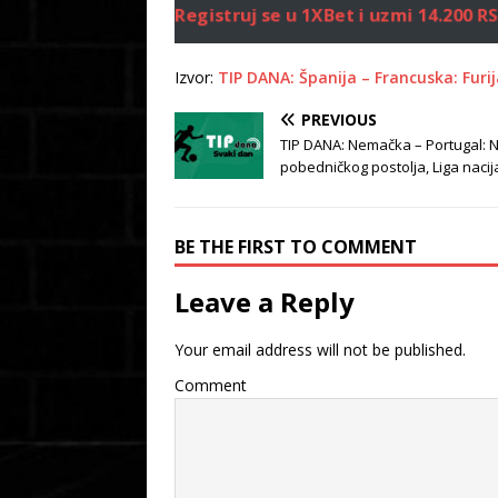
Registruj se u 1XBet i uzmi 14.200 
Izvor:
TIP DANA: Španija – Francuska: Furij
PREVIOUS
TIP DANA: Nemačka – Portugal: N
pobedničkog postolja, Liga nacij
BE THE FIRST TO COMMENT
Leave a Reply
Your email address will not be published.
Comment