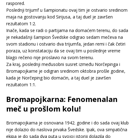
raspored.
Poslednji trijumf u šampionatu ovaj tim je ostvario sredinom
maja na gostovanju kod Sirijusa, a taj duel je završen
rezultatom 1:2.
Inače, kada se radi o partijama na domaćem terenu, do sada
je nekadašnji šampion Švedske odigrao sedam mečeva na
svom stadionu i ostvario dva trijumfa, jedan remi i čak četiri
poraza, uz konstataciju da se ovaj tim u poslednje vreme
blago rečeno nije proslavio na svom terenu.
Za kraj, poslednji međusobni susret između Norčepinga i
Bromapojkarne je odigran sredinom oktobra prošle godine,
kada je Norčeping bio domaćin, a taj duel je završen
rezultatom 1:1.
Bromapojkarna: Fenomenalan
meč u prošlom kolu!
Bromapojkarna je osnovana 1942. godine i do sada ovaj klub
nije dolazio do naslova prvaka Švedske. Ipak, ova simpatična
ekipa je do sada dva puta u svojoj istoriji dolazila do