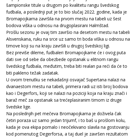
šampionske titule u drugom po kvalitetu rangu švedskog
fudbala, a poslednji put je to bio slučaj 2022. godine, kada je
Bromapojkarna završila na prvom mestu na tabeli uz šest
bodova viška u odnosu na drugoplasirani Halmštad.
Prošlu sezonu je ovaj tim završio na desetom mestu na tabeli
Alsvenskana, ruku na srce uz samo tri boda viška u odnosu na
timove koji su na kraju završili u drugoj švedskoj ligi.
Bez previše dileme, fudbaleri Bromapojkarne će i ovog puta
dati sve od sebe da obezbede opstanak u elitnom rangu
švedskog fudbala, međutim, treba biti realan pa reći da će to
biti pakleno težak zadatak.
U ovom trenutku se nekadašnji osvajač Supertana nalazi na
dvanaestom mestu na tabeli, primera radi uz isti broj bodova
kao i Degerfors, koji se nalazi na poziciji koja na kraju znači i
baraž meč za opstanak sa trećeplasiranim timom iz druge
švedske lige.
Na poslednjih pet mečeva Bromapojkarna je doživela čak
četiri poraza uz samo jedan trijumf, i to baš u prošlom kolu,
kada je ova ekipa pomalo i neočekivano slavila na gostovanju
kod pomenutog Degerforsa, a taj duel je završen rezultatom