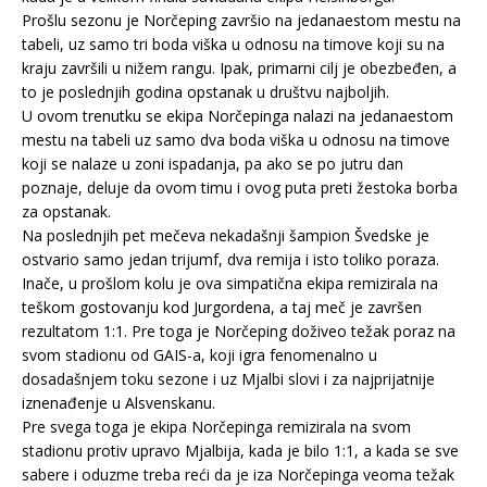
Prošlu sezonu je Norčeping završio na jedanaestom mestu na
tabeli, uz samo tri boda viška u odnosu na timove koji su na
kraju završili u nižem rangu. Ipak, primarni cilj je obezbeđen, a
to je poslednjih godina opstanak u društvu najboljih.
U ovom trenutku se ekipa Norčepinga nalazi na jedanaestom
mestu na tabeli uz samo dva boda viška u odnosu na timove
koji se nalaze u zoni ispadanja, pa ako se po jutru dan
poznaje, deluje da ovom timu i ovog puta preti žestoka borba
za opstanak.
Na poslednjih pet mečeva nekadašnji šampion Švedske je
ostvario samo jedan trijumf, dva remija i isto toliko poraza.
Inače, u prošlom kolu je ova simpatična ekipa remizirala na
teškom gostovanju kod Jurgordena, a taj meč je završen
rezultatom 1:1. Pre toga je Norčeping doživeo težak poraz na
svom stadionu od GAIS-a, koji igra fenomenalno u
dosadašnjem toku sezone i uz Mjalbi slovi i za najprijatnije
iznenađenje u Alsvenskanu.
Pre svega toga je ekipa Norčepinga remizirala na svom
stadionu protiv upravo Mjalbija, kada je bilo 1:1, a kada se sve
sabere i oduzme treba reći da je iza Norčepinga veoma težak