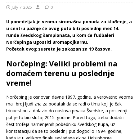
July 7, 2025
0
U ponedeljak je veoma siromašna ponuda za klađenje, a
u centru pažnje će ovog puta biti poslednji meč 14.
runde švedskog šampionata, u kom će fudbaleri
Norčepinga ugostiti Bromapojkarnu.
Početak ovog susreta je zakazan za 19 časova.
Norčeping: Veliki problemi na
domaćem terenu u poslednje
vreme!
Norčeping je osnovan davne 1897. godine, a verovatno veoma
mali broj ljudi zna za podatak da se radi o timu koji je čak
trinaest puta dolazio do naslova prvaka Švedske, a poslednji
put je to bio slučaj 2015. godine. Pored toga, treba dodati i
šest trofeja namenjenih pobedniku švedskog Kupa, uz
konstataciju da se to poslednji put dogodilo 1994. godine,
kada je u velikom finalu savladana ekipa Helsinborga.