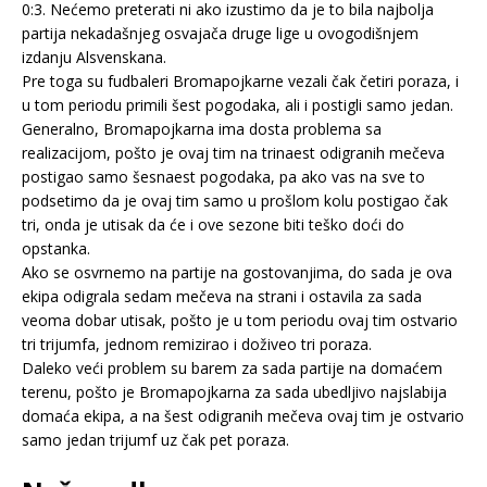
0:3. Nećemo preterati ni ako izustimo da je to bila najbolja
partija nekadašnjeg osvajača druge lige u ovogodišnjem
izdanju Alsvenskana.
Pre toga su fudbaleri Bromapojkarne vezali čak četiri poraza, i
u tom periodu primili šest pogodaka, ali i postigli samo jedan.
Generalno, Bromapojkarna ima dosta problema sa
realizacijom, pošto je ovaj tim na trinaest odigranih mečeva
postigao samo šesnaest pogodaka, pa ako vas na sve to
podsetimo da je ovaj tim samo u prošlom kolu postigao čak
tri, onda je utisak da će i ove sezone biti teško doći do
opstanka.
Ako se osvrnemo na partije na gostovanjima, do sada je ova
ekipa odigrala sedam mečeva na strani i ostavila za sada
veoma dobar utisak, pošto je u tom periodu ovaj tim ostvario
tri trijumfa, jednom remizirao i doživeo tri poraza.
Daleko veći problem su barem za sada partije na domaćem
terenu, pošto je Bromapojkarna za sada ubedljivo najslabija
domaća ekipa, a na šest odigranih mečeva ovaj tim je ostvario
samo jedan trijumf uz čak pet poraza.