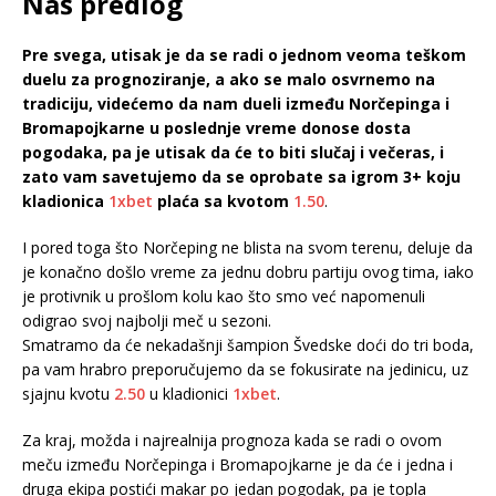
Naš predlog
Pre svega, utisak je da se radi o jednom veoma teškom
duelu za prognoziranje, a ako se malo osvrnemo na
tradiciju, videćemo da nam dueli između Norčepinga i
Bromapojkarne u poslednje vreme donose dosta
pogodaka, pa je utisak da će to biti slučaj i večeras, i
zato vam savetujemo da se oprobate sa igrom 3+ koju
kladionica
1xbet
plaća sa kvotom
1.50
.
I pored toga što Norčeping ne blista na svom terenu, deluje da
je konačno došlo vreme za jednu dobru partiju ovog tima, iako
je protivnik u prošlom kolu kao što smo već napomenuli
odigrao svoj najbolji meč u sezoni.
Smatramo da će nekadašnji šampion Švedske doći do tri boda,
pa vam hrabro preporučujemo da se fokusirate na jedinicu, uz
sjajnu kvotu
2.50
u kladionici
1xbet
.
Za kraj, možda i najrealnija prognoza kada se radi o ovom
meču između Norčepinga i Bromapojkarne je da će i jedna i
druga ekipa postići makar po jedan pogodak, pa je topla