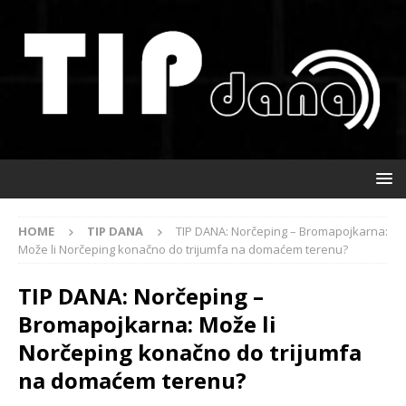
HOME
TIP DANA
TIP DANA: Norčeping – Bromapojkarna:
Može li Norčeping konačno do trijumfa na domaćem terenu?
TIP DANA: Norčeping –
Bromapojkarna: Može li
Norčeping konačno do trijumfa
na domaćem terenu?