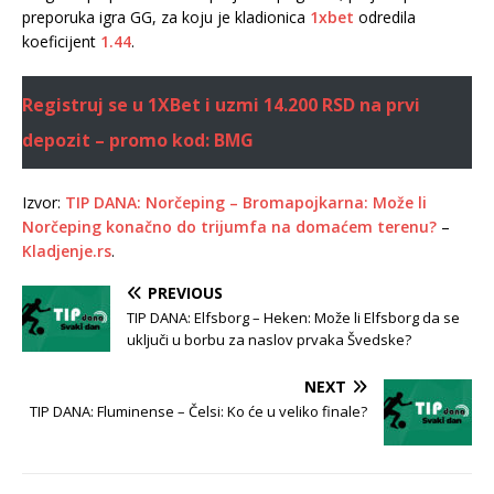
preporuka igra GG, za koju je kladionica
1xbet
odredila
koeficijent
1.44
.
Registruj se u 1XBet i uzmi 14.200 RSD na prvi
depozit – promo kod: BMG
Izvor:
TIP DANA: Norčeping – Bromapojkarna: Može li
Norčeping konačno do trijumfa na domaćem terenu?
–
Kladjenje.rs
.
PREVIOUS
TIP DANA: Elfsborg – Heken: Može li Elfsborg da se
uključi u borbu za naslov prvaka Švedske?
NEXT
TIP DANA: Fluminense – Čelsi: Ko će u veliko finale?