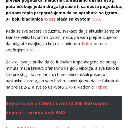
previše pogodaka, međutim, smatramo da nas ovog
puta očekuje jedan drugačiji susret, sa dosta pogodaka,
pa vam toplo preporučujemo da se oprobate sa igrom
3+ koju kladionica
1xbet
plaća sa kvotom
1.70
.
Kada se sve sabere i oduzme, svakako da je aktuelni šampion
Danske veliki favorit na ovom meču, pa vam preporučujemo
da odigrate dvojku, za koju je kladionica
1xbet
odredila
koeficijent
1.61
.
Za kraj, sva je prilika da će fudbaleri Kopenhagena od prvog
minuta meča krenuti ofanzivno ka golu Viborga, a sve kako bi
što pre stigli do prednosti, i time sebi olakšali posao u
nastavku susreta, pa vam hrabro savetujemo da se fokusirate
na prelaz 2-2, a sve to uz kvotu
2.45
u kladionici
1xbet
.
Registruj se u 1XBet i uzmi 14.200 RSD na prvi
depozit – promo kod: BMG