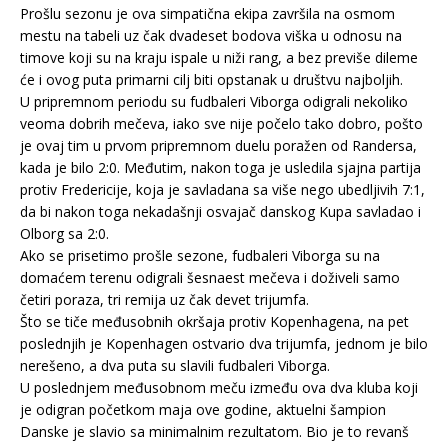
Prošlu sezonu je ova simpatična ekipa završila na osmom
mestu na tabeli uz čak dvadeset bodova viška u odnosu na
timove koji su na kraju ispale u niži rang, a bez previše dileme
će i ovog puta primarni cilj biti opstanak u društvu najboljih.
U pripremnom periodu su fudbaleri Viborga odigrali nekoliko
veoma dobrih mečeva, iako sve nije počelo tako dobro, pošto
je ovaj tim u prvom pripremnom duelu poražen od Randersa,
kada je bilo 2:0. Međutim, nakon toga je usledila sjajna partija
protiv Fredericije, koja je savladana sa više nego ubedljivih 7:1,
da bi nakon toga nekadašnji osvajač danskog Kupa savladao i
Olborg sa 2:0.
Ako se prisetimo prošle sezone, fudbaleri Viborga su na
domaćem terenu odigrali šesnaest mečeva i doživeli samo
četiri poraza, tri remija uz čak devet trijumfa.
Što se tiče međusobnih okršaja protiv Kopenhagena, na pet
poslednjih je Kopenhagen ostvario dva trijumfa, jednom je bilo
nerešeno, a dva puta su slavili fudbaleri Viborga.
U poslednjem međusobnom meču između ova dva kluba koji
je odigran početkom maja ove godine, aktuelni šampion
Danske je slavio sa minimalnim rezultatom. Bio je to revanš