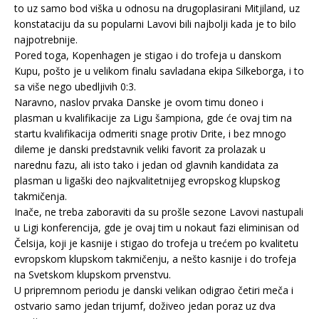
to uz samo bod viška u odnosu na drugoplasirani Mitjiland, uz
konstataciju da su popularni Lavovi bili najbolji kada je to bilo
najpotrebnije.
Pored toga, Kopenhagen je stigao i do trofeja u danskom
Kupu, pošto je u velikom finalu savladana ekipa Silkeborga, i to
sa više nego ubedljivih 0:3.
Naravno, naslov prvaka Danske je ovom timu doneo i
plasman u kvalifikacije za Ligu šampiona, gde će ovaj tim na
startu kvalifikacija odmeriti snage protiv Drite, i bez mnogo
dileme je danski predstavnik veliki favorit za prolazak u
narednu fazu, ali isto tako i jedan od glavnih kandidata za
plasman u ligaški deo najkvalitetnijeg evropskog klupskog
takmičenja.
Inače, ne treba zaboraviti da su prošle sezone Lavovi nastupali
u Ligi konferencija, gde je ovaj tim u nokaut fazi eliminisan od
Čelsija, koji je kasnije i stigao do trofeja u trećem po kvalitetu
evropskom klupskom takmičenju, a nešto kasnije i do trofeja
na Svetskom klupskom prvenstvu.
U pripremnom periodu je danski velikan odigrao četiri meča i
ostvario samo jedan trijumf, doživeo jedan poraz uz dva