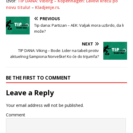
Izvor:
TIP DANA: Viborg – Kopenhagen: Lavovi kreću po
novu titulu!
–
Kladjenje.rs
.
PREVIOUS
Tip dana: Partizan – AEK: Valjak mora uzbrdo, da li
može?
NEXT
TIP DANA: Viking – Bode: Lider na tabeli protiv
aktuelnog šampiona Norveške! Ko će do trijumfa?
BE THE FIRST TO COMMENT
Leave a Reply
Your email address will not be published.
Comment