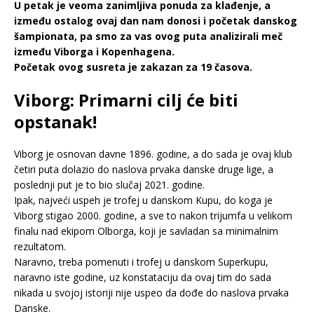
U petak je veoma zanimljiva ponuda za klađenje, a
između ostalog ovaj dan nam donosi i početak danskog
šampionata, pa smo za vas ovog puta analizirali meč
između Viborga i Kopenhagena.
Početak ovog susreta je zakazan za 19 časova.
Viborg: Primarni cilj će biti
opstanak!
Viborg je osnovan davne 1896. godine, a do sada je ovaj klub
četiri puta dolazio do naslova prvaka danske druge lige, a
poslednji put je to bio slučaj 2021. godine.
Ipak, najveći uspeh je trofej u danskom Kupu, do koga je
Viborg stigao 2000. godine, a sve to nakon trijumfa u velikom
finalu nad ekipom Olborga, koji je savladan sa minimalnim
rezultatom.
Naravno, treba pomenuti i trofej u danskom Superkupu,
naravno iste godine, uz konstataciju da ovaj tim do sada
nikada u svojoj istoriji nije uspeo da dođe do naslova prvaka
Danske.