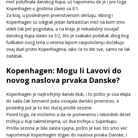
meč polufinala danskog Kupa, uz napomenu da je i pre toga
Kopenhagen u gostima slavio sa 0:1.
Za kraj, u poslednjem prvenstvenom okršaju, Viborg i
Kopenhagen su odigrali jedan fantastičan meč na kom smo
videli čak pet pogodaka, a na kraju je nekadašnji osvajač
danskog Kupa slavio sa 3:2, što je svakako podatak zbog kog
fudbaleri ovog tima u veoma lepom raspoloženju dočekuju
ovaj duel protiv Kopenhagena, iako će to biti sve, samo ne lak
zadatak.
Kopenhagen: Mogu li Lavovi do
novog naslova prvaka Danske?
Kopenhagen je najtrofejniji danski klub, i to pošto je ova ekipa
do sada čak šesnaest puta osvajala dansko prvenstvo, a
poslednji put je to bio slučaj prošle sezone.
Pored toga, ne možemo a da ne pomenemo i rekordnih deset
trofeja u Kup takmičenjima, uz dva trofeja u Superkupu.
Prošla sezona je bila zaista sjajna, pošto je kao što smo već
napomenuli Kopenhagen stigao do naslova prvaka Danske, i