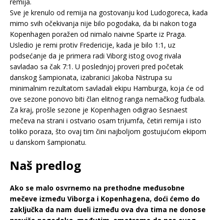
remija.
Sve je krenulo od remija na gostovanju kod Ludogoreca, kada
mimo svih očekivanja nije bilo pogodaka, da bi nakon toga
Kopenhagen poražen od nimalo naivne Sparte iz Praga.
Usledio je remi protiv Fredericije, kada je bilo 1:1, uz
podsećanje da je primera radi Viborg istog ovog rivala
savladao sa čak 7:1. U poslednjoj proveri pred početak
danskog šampionata, izabranici Jakoba Nistrupa su
minimalnim rezultatom savladali ekipu Hamburga, koja će od
ove sezone ponovo biti član elitnog ranga nemačkog fudbala.
Za kraj, prošle sezone je Kopenhagen odigrao šesnaest
mečeva na strani i ostvario osam trijumfa, četiri remija i isto
toliko poraza, što ovaj tim čini najboljom gostujućom ekipom
u danskom šampionatu.
Naš predlog
Ako se malo osvrnemo na prethodne međusobne
mečeve između Viborga i Kopenhagena, doći ćemo do
zaključka da nam dueli između ova dva tima ne donose