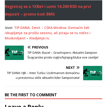
Registruj se u 1XBet i uzmi 14.200 RSD na prvi
depozit – promo kod: BMG
Izvor:
TIP DANA: Zenit – CSKA Moskva: Domaćin želi
iskupljenje za prošlu sezonu, ali pitaju se tu nešto i
Moskovljani!
–
Kladjenje.rs
.
PREVIOUS
TIP DANA: Bazel – Grashopers: Aktuelni šampion
Švajcarske protiv najtrofejnijeg kluba ove zemlje!
NEXT
TIP DANA: HJK – Inter Turku: Uzdrmanom domaćinu
u prestonicu stiže aktuelni lider šampionata!
BE THE FIRST TO COMMENT
Leave a Reply