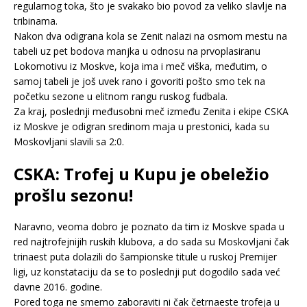
regularnog toka, što je svakako bio povod za veliko slavlje na
tribinama.
Nakon dva odigrana kola se Zenit nalazi na osmom mestu na
tabeli uz pet bodova manjka u odnosu na prvoplasiranu
Lokomotivu iz Moskve, koja ima i meč viška, međutim, o
samoj tabeli je još uvek rano i govoriti pošto smo tek na
početku sezone u elitnom rangu ruskog fudbala.
Za kraj, poslednji međusobni meč između Zenita i ekipe CSKA
iz Moskve je odigran sredinom maja u prestonici, kada su
Moskovljani slavili sa 2:0.
CSKA: Trofej u Kupu je obeležio
prošlu sezonu!
Naravno, veoma dobro je poznato da tim iz Moskve spada u
red najtrofejnijih ruskih klubova, a do sada su Moskovljani čak
trinaest puta dolazili do šampionske titule u ruskoj Premijer
ligi, uz konstataciju da se to poslednji put dogodilo sada već
davne 2016. godine.
Pored toga ne smemo zaboraviti ni čak četrnaeste trofeja u