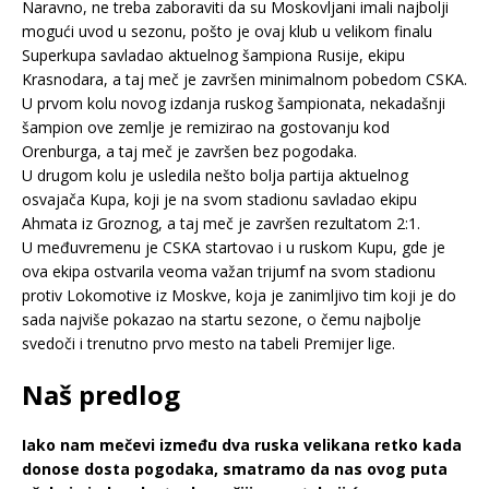
Naravno, ne treba zaboraviti da su Moskovljani imali najbolji
mogući uvod u sezonu, pošto je ovaj klub u velikom finalu
Superkupa savladao aktuelnog šampiona Rusije, ekipu
Krasnodara, a taj meč je završen minimalnom pobedom CSKA.
U prvom kolu novog izdanja ruskog šampionata, nekadašnji
šampion ove zemlje je remizirao na gostovanju kod
Orenburga, a taj meč je završen bez pogodaka.
U drugom kolu je usledila nešto bolja partija aktuelnog
osvajača Kupa, koji je na svom stadionu savladao ekipu
Ahmata iz Groznog, a taj meč je završen rezultatom 2:1.
U međuvremenu je CSKA startovao i u ruskom Kupu, gde je
ova ekipa ostvarila veoma važan trijumf na svom stadionu
protiv Lokomotive iz Moskve, koja je zanimljivo tim koji je do
sada najviše pokazao na startu sezone, o čemu najbolje
svedoči i trenutno prvo mesto na tabeli Premijer lige.
Naš predlog
Iako nam mečevi između dva ruska velikana retko kada
donose dosta pogodaka, smatramo da nas ovog puta