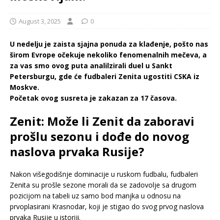
August 3, 2025
0
U nedelju je zaista sjajna ponuda za klađenje, pošto nas
širom Evrope očekuje nekoliko fenomenalnih mečeva, a
za vas smo ovog puta analilzirali duel u Sankt
Petersburgu, gde će fudbaleri Zenita ugostiti CSKA iz
Moskve.
Početak ovog susreta je zakazan za 17 časova.
Zenit: Može li Zenit da zaboravi
prošlu sezonu i dođe do novog
naslova prvaka Rusije?
Nakon višegodišnje dominacije u ruskom fudbalu, fudbaleri
Zenita su prošle sezone morali da se zadovolje sa drugom
pozicijom na tabeli uz samo bod manjka u odnosu na
prvoplasirani Krasnodar, koji je stigao do svog prvog naslova
prvaka Rusije u istoriji.