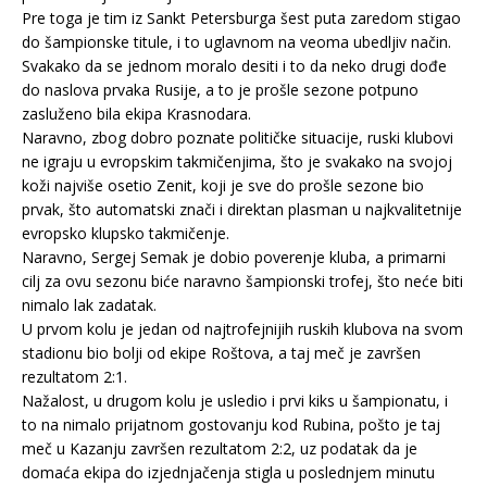
Pre toga je tim iz Sankt Petersburga šest puta zaredom stigao
do šampionske titule, i to uglavnom na veoma ubedljiv način.
Svakako da se jednom moralo desiti i to da neko drugi dođe
do naslova prvaka Rusije, a to je prošle sezone potpuno
zasluženo bila ekipa Krasnodara.
Naravno, zbog dobro poznate političke situacije, ruski klubovi
ne igraju u evropskim takmičenjima, što je svakako na svojoj
koži najviše osetio Zenit, koji je sve do prošle sezone bio
prvak, što automatski znači i direktan plasman u najkvalitetnije
evropsko klupsko takmičenje.
Naravno, Sergej Semak je dobio poverenje kluba, a primarni
cilj za ovu sezonu biće naravno šampionski trofej, što neće biti
nimalo lak zadatak.
U prvom kolu je jedan od najtrofejnijih ruskih klubova na svom
stadionu bio bolji od ekipe Roštova, a taj meč je završen
rezultatom 2:1.
Nažalost, u drugom kolu je usledio i prvi kiks u šampionatu, i
to na nimalo prijatnom gostovanju kod Rubina, pošto je taj
meč u Kazanju završen rezultatom 2:2, uz podatak da je
domaća ekipa do izjednjačenja stigla u poslednjem minutu