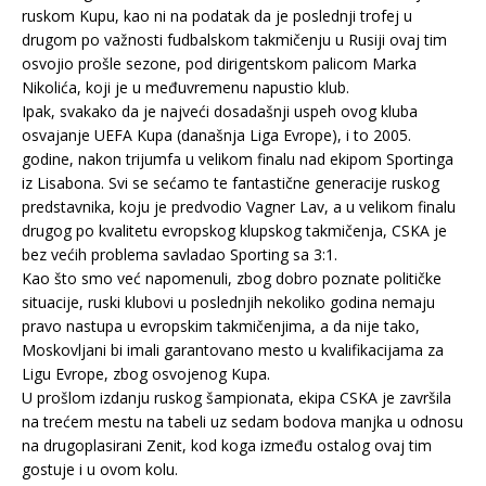
ruskom Kupu, kao ni na podatak da je poslednji trofej u
drugom po važnosti fudbalskom takmičenju u Rusiji ovaj tim
osvojio prošle sezone, pod dirigentskom palicom Marka
Nikolića, koji je u međuvremenu napustio klub.
Ipak, svakako da je najveći dosadašnji uspeh ovog kluba
osvajanje UEFA Kupa (današnja Liga Evrope), i to 2005.
godine, nakon trijumfa u velikom finalu nad ekipom Sportinga
iz Lisabona. Svi se sećamo te fantastične generacije ruskog
predstavnika, koju je predvodio Vagner Lav, a u velikom finalu
drugog po kvalitetu evropskog klupskog takmičenja, CSKA je
bez većih problema savladao Sporting sa 3:1.
Kao što smo već napomenuli, zbog dobro poznate političke
situacije, ruski klubovi u poslednjih nekoliko godina nemaju
pravo nastupa u evropskim takmičenjima, a da nije tako,
Moskovljani bi imali garantovano mesto u kvalifikacijama za
Ligu Evrope, zbog osvojenog Kupa.
U prošlom izdanju ruskog šampionata, ekipa CSKA je završila
na trećem mestu na tabeli uz sedam bodova manjka u odnosu
na drugoplasirani Zenit, kod koga između ostalog ovaj tim
gostuje i u ovom kolu.