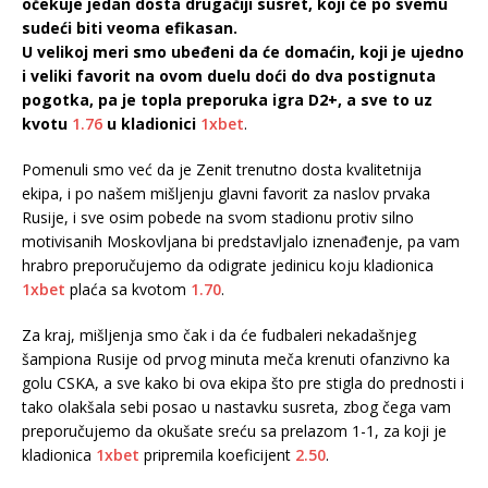
očekuje jedan dosta drugačiji susret, koji će po svemu
sudeći biti veoma efikasan.
U velikoj meri smo ubeđeni da će domaćin, koji je ujedno
i veliki favorit na ovom duelu doći do dva postignuta
pogotka, pa je topla preporuka igra D2+, a sve to uz
kvotu
1.76
u kladionici
1xbet
.
Pomenuli smo već da je Zenit trenutno dosta kvalitetnija
ekipa, i po našem mišljenju glavni favorit za naslov prvaka
Rusije, i sve osim pobede na svom stadionu protiv silno
motivisanih Moskovljana bi predstavljalo iznenađenje, pa vam
hrabro preporučujemo da odigrate jedinicu koju kladionica
1xbet
plaća sa kvotom
1.70
.
Za kraj, mišljenja smo čak i da će fudbaleri nekadašnjeg
šampiona Rusije od prvog minuta meča krenuti ofanzivno ka
golu CSKA, a sve kako bi ova ekipa što pre stigla do prednosti i
tako olakšala sebi posao u nastavku susreta, zbog čega vam
preporučujemo da okušate sreću sa prelazom 1-1, za koji je
kladionica
1xbet
pripremila koeficijent
2.50
.