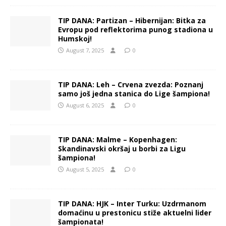
TIP DANA: Partizan – Hibernijan: Bitka za
Evropu pod reflektorima punog stadiona u
Humskoj!
August 7, 2025
0
TIP DANA: Leh – Crvena zvezda: Poznanj
samo još jedna stanica do Lige šampiona!
August 6, 2025
0
TIP DANA: Malme – Kopenhagen:
Skandinavski okršaj u borbi za Ligu
šampiona!
August 5, 2025
0
TIP DANA: HJK – Inter Turku: Uzdrmanom
domaćinu u prestonicu stiže aktuelni lider
šampionata!