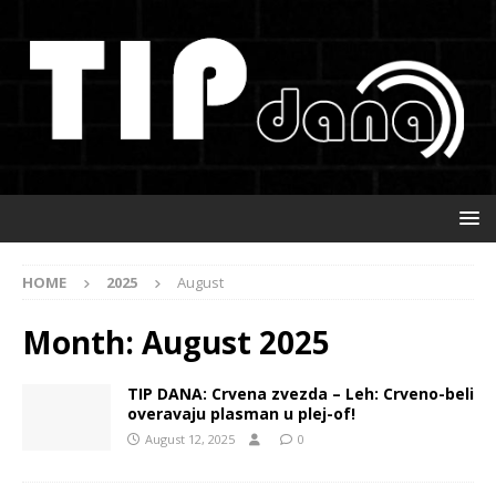
HOME
2025
August
Month:
August 2025
TIP DANA: Crvena zvezda – Leh: Crveno-beli
overavaju plasman u plej-of!
August 12, 2025
0