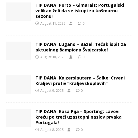
TIP DANA: Porto – Gimarais: Portugalski
velikan želi da se iskupi za košmarnu
sezonu!
August 11, 2025
0
TIP DANA: Lugano – Bazel: Težak ispit za
aktuelnog šampiona Švajcarske!
August 10, 2025
0
TIP DANA: Kajzerslautern – Šalke: Crveni
Kraljevi protiv “kraljevskoplavih”
August 9, 2025
0
TIP DANA: Kasa Pija – Sporting: Lavovi
kreću po treći uzastopni naslov prvaka
Portugala!
August 8, 2025
0