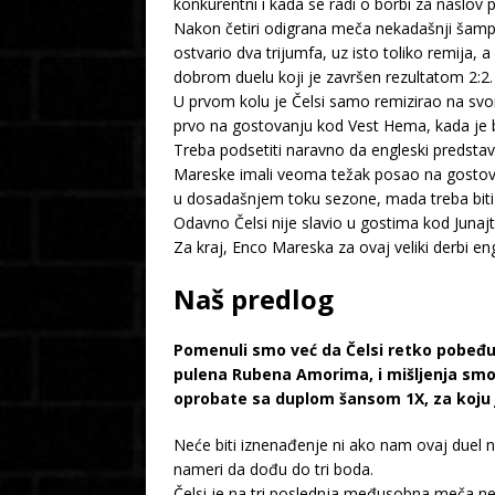
konkurentni i kada se radi o borbi za naslov 
Nakon četiri odigrana meča nekadašnji šamp
ostvario dva trijumfa, uz isto toliko remija
dobrom duelu koji je završen rezultatom 2:2.
U prvom kolu je Čelsi samo remizirao na svom
prvo na gostovanju kod Vest Hema, kada je b
Treba podsetiti naravno da engleski predstav
Mareske imali veoma težak posao na gostovan
u dosadašnjem toku sezone, mada treba biti re
Odavno Čelsi nije slavio u gostima kod Junajte
Za kraj, Enco Mareska za ovaj veliki derbi en
Naš predlog
Pomenuli smo već da Čelsi retko pobeđuje
pulena Rubena Amorima, i mišljenja smo
oprobate sa duplom šansom 1X, za koju 
Neće biti iznenađenje ni ako nam ovaj duel n
nameri da dođu do tri boda.
Čelsi je na tri poslednja međusobna meča n