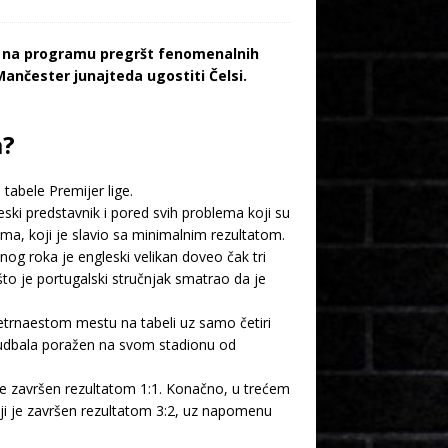
 je na programu pregršt fenomenalnih
Mančester junajteda ugostiti Čelsi.
a?
tabele Premijer lige.
ski predstavnik i pored svih problema koji su
ma, koji je slavio sa minimalnim rezultatom.
nog roka je engleski velikan doveo čak tri
što je portugalski stručnjak smatrao da je
četrnaestom mestu na tabeli uz samo četiri
 fudbala poražen na svom stadionu od
je završen rezultatom 1:1. Konačno, u trećem
ji je završen rezultatom 3:2, uz napomenu