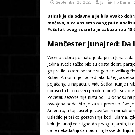
September 20, 2025
JS
Tip Dana
Utisak je da odavno nije bila ovako dob
mečeva, a za vas smo ovog puta analizira
Početak ovog susreta je zakazan za 18 č
Mančester junajted: Da 
Veoma dobro poznato je da je iza Junajteda j
Jedina svetla tačka bile su dosta dobre part
ga pratile tokom sezone stigao do velikog fi
Ruben Amorim je i pored jako lošeg početka u
pojačanja u napadu, u vidu Šeška, Kunje i Mbe
upravo tu bio najveći problem prošle sezone.
Početak sezone nije ništa bolji u odnosu na 
osvojena boda, što je zaista premalo. Sve j
Arsenala, a taj susret je završen minimaln
Usledilo je teško gostovanje kod Fulama, gde
kolu je Junajted stigao do prvog trijumfa, 
da je nekadašnji šampion Engleske do trijum