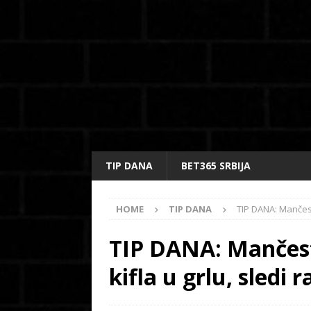
TIP DANA
BET365 SRBIJA
HOME
TIP DANA
TIP DANA: Mančeste
TIP DANA: Mančeste
kifla u grlu, sledi 