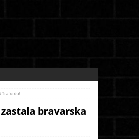
d Trafordu!
 zastala bravarska