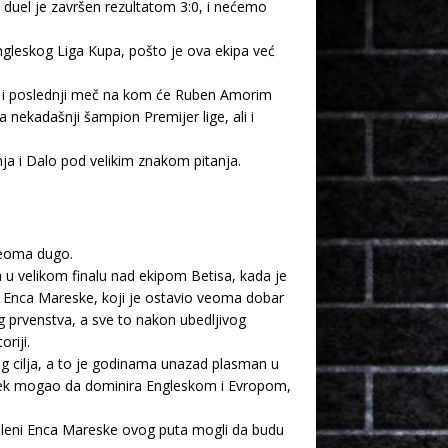
 duel je završen rezultatom 3:0, i nećemo
gleskog Liga Kupa, pošto je ova ekipa već
ude i poslednji meč na kom će Ruben Amorim
a nekadašnji šampion Premijer lige, ali i
ja i Dalo pod velikim znakom pitanja.
 veoma dugo.
 u velikom finalu nad ekipom Betisa, kada je
ene Enca Mareske, koji je ostavio veoma dobar
g prvenstva, a sve to nakon ubedljivog
riji.
og cilja, a to je godinama unazad plasman u
 tek mogao da dominira Engleskom i Evropom,
puleni Enca Mareske ovog puta mogli da budu