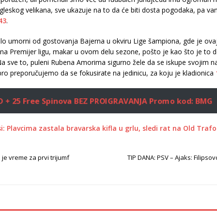
ngleskog velikana, sve ukazuje na to da će biti dosta pogodaka, pa 
43
.
alo umorni od gostovanja Bajerna u okviru Lige šampiona, gde je ovaj
 na Premijer ligu, makar u ovom delu sezone, pošto je kao što je to
a sve to, puleni Rubena Amorima sigurno žele da se iskupe svojim n
bro preporučujemo da se fokusirate na jedinicu, za koju je kladionica
RSD + 25 Free Spinova BEZ PROIGRAVANJA
Promo kod: BMG
: Plavcima zastala bravarska kifla u grlu, sledi rat na Old Trafo
 je vreme za prvi trijumf
TIP DANA: PSV – Ajaks: Filipsovc