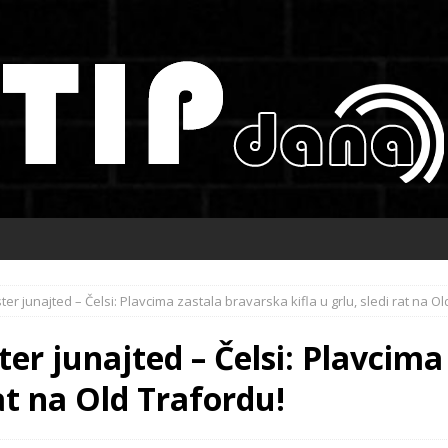
r junajted – Čelsi: Plavcima zastala bravarska kifla u grlu, sledi rat na Ol
r junajted – Čelsi: Plavcima
rat na Old Trafordu!