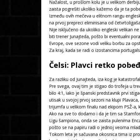
Nažalost, u prošlom kolu je u velikom derbij
zaista pogrešiti ukoliko kažemo da je ta pob
Između ovih mečeva u elitnom rangu englesko
na prvoj prepreci eliminisana od četvrtoligaš
Nije isključeno da ukoliko engleski velikan 
biti trener Junajteda, pošto bi eventualni por
Evrope, ove sezone vodi veliku borbu za ops
Za kraj, kada se radi o izostancima portugal
Čelsi: Plavci retko pobe
Za razliku od Junajteda, iza kog je katastrof
Pre svega, ovaj tim je stigao do trofeja u t
bilo 4:1, iako je španski predstavnik prvi sti
utisak u svojoj prvoj sezoni na klupi Plavac
trijumfa u velikom finalu nad ekipom PSŽ-a, k
Ako na sve to dodamo i da je tim sa Stamford
Ligu šampiona, onda se zaista pulenima Enc
pošto se na papiru radi o jednoj veoma mlad
Tokom leta je sačuvana okosnica tima iz pro