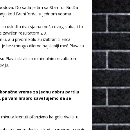
bodova. Do sada je tim sa Stamfor Bridža
tovanju kod Brentforda, u jednom veoma
su usledila dva sjajna meča ovog kluba, i to
e završen rezultatom 2:0.
ju, a u prvom kolu su izabranici Enca
o je bez mnogo dileme najslabiji meč Plavaca
 su Plavci slavili sa minimalnim rezultatom.
viju.
e konačno vreme za jednu dobru partiju
u, pa vam hrabro savetujemo da se
minuta krenuti ofanzivno ka golu rivala, u
 motiv na ovom duelu, a kada uzmemo u obzir