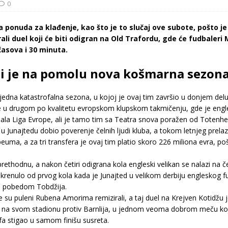
0
ra ponuda za klađenje, kao što je to slučaj ove subote, pošto
li duel koji će biti odigran na Old Trafordu, gde će fudbaleri 
asova i 30 minuta.
li je na pomolu nova košmarna sezon
edna katastrofalna sezona, u kojoj je ovaj tim završio u donjem delu 
ije u drugom po kvalitetu evropskom klupskom takmičenju, gde je engle
nala Liga Evrope, ali je tamo tim sa Teatra snova poražen od Totenhe
 Junajtedu dobio poverenje čelnih ljudi kluba, a tokom letnjeg prelaz
uma, a za tri transfera je ovaj tim platio skoro 226 miliona evra, po
prethodnu, a nakon četiri odigrana kola engleski velikan se nalazi na 
e krenulo od prvog kola kada je Junajted u velikom derbiju engleskog
om pobedom Tobdžija.
 su puleni Rubena Amorima remizirali, a taj duel na Krejven Kotidžu 
i to na svom stadionu protiv Barnlija, u jednom veoma dobrom meču ko
fa stigao u samom finišu susreta.