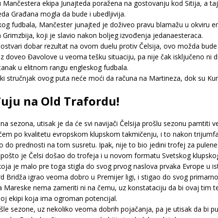
u Mančestera ekipa Junajteda poražena na gostovanju kod Sitija, a taj
eda Građana mogla da bude i ubedljivija.
g fudbala, Mančester junajted je doživeo pravu blamažu u okviru en
a Grimzbija, koji je slavio nakon boljeg izvođenja jedanaesteraca.
ne ostvari dobar rezultat na ovom duelu protiv Čelsija, ovo možda b
az doveo Đavolove u veoma tešku situaciju, pa nije čak isključeno ni d
tanak u elitnom rangu engleskog fudbala.
ski stručnjak ovog puta neće moći da računa na Martineza, dok su Kun
đuju na Old Trafordu!
alna sezona, utisak je da će svi navijači Čelsija prošlu sezonu pamtiti
rećem po kvalitetu evropskom klupskom takmičenju, i to nakon trijumfa
gao do prednosti na tom susretu. Ipak, nije to bio jedini trofej za pul
a, pošto je Čelsi došao do trofeja i u novom formatu Svetskog klupsko
oja je malo pre toga stigla do svog prvog naslova prvaka Evrope u isto
 Bridža igrao veoma dobro u Premijer ligi, i stigao do svog primarn
a Mareske nema zameriti ni na čemu, uz konstataciju da bi ovaj tim
oj ekipi koja ima ogroman potencijal.
šle sezone, uz nekoliko veoma dobrih pojačanja, pa je utisak da bi 