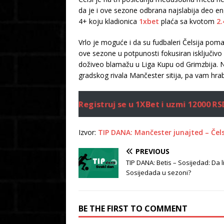
da je i ove sezone odbrana najslabija deo e
4+ koju kladionica
1xbet
plaća sa kvotom
2.
Vrlo je moguće i da su fudbaleri Čelsija pom
ove sezone u potpunosti fokusiran isključivo
doživeo blamažu u Liga Kupu od Grimzbija. N
gradskog rivala Mančester sitija, pa vam hra
Registruj se u 1XBet i uzmi 12000 
Izvor:
TIP DANA: Mančester junajted – Čelsi
PREVIOUS
TIP DANA: Betis – Sosijedad: Da li
Sosijedada u sezoni?
BE THE FIRST TO COMMENT