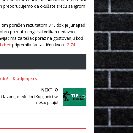
vam preporučujemo da okušate sreću sa igrom
 tim poražen rezultatom 3:1, dok je Junajted
 dobro poznato engleski velikan nedavno
avijačima za težak poraz na gostovanju kod
1xbet
pripremila fantastičnu kvotu
2.74
.
rdu!
–
Kladjenje.rs
.
NEXT
i favoriti, međutim i Kopljanici se
nešto pitaju!