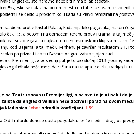
prvaka Engleske, što naravno neće biti nimalo lak zadatak.
ion Engleske se nalazi na petom mestu na tabeli uz osam osvojenih 
, a poslednji se desio u prošlom kolu kada su Plavci remizirali na gos
 stadionu protiv Kristal Palasa, kada nije bilo pogodaka, nakon čega 
ilo čak 1:5, a potom i na domaćem terenu protiv Fulama, a taj meč j
nik ove sezone igra i u najkvalitetnijem evropskom klupskom takmičen
ju kod Bajerna, a taj meč u Minhenu je završen rezultatom 3:1, i t
alan pa priznati i da su Bavarci odigrali zaista sjajan duel.
da u Premijer ligi, a poslednji put je to bio slučaj 2013. godine, kada
gleskog fudbala neće moći da računa na Delapa, Kolvila, Badijašila i La
 na Teatru snova u Premijer ligi, a na sve to je utisak i da j
 zaista da engleski velikan neće doživeti poraz na ovom meč
je kladionica
1xbet
odredila koeficijent
1.59.
a Old Trafordu donese dosta pogodaka, jer će i jedni i drugi od prvog 
eporažen, ali pomenuli smo već da fudbaleri Junajteda ima ogroman