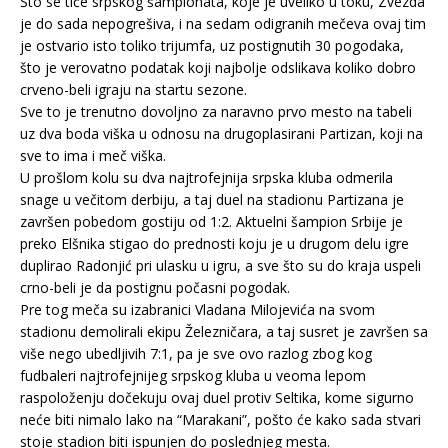
Što se tiče srpskog šampionata, koje je uveliko u toku, Zvezda
je do sada nepogrešiva, i na sedam odigranih mečeva ovaj tim
je ostvario isto toliko trijumfa, uz postignutih 30 pogodaka,
što je verovatno podatak koji najbolje odslikava koliko dobro
crveno-beli igraju na startu sezone.
Sve to je trenutno dovoljno za naravno prvo mesto na tabeli
uz dva boda viška u odnosu na drugoplasirani Partizan, koji na
sve to ima i meč viška.
U prošlom kolu su dva najtrofejnija srpska kluba odmerila
snage u večitom derbiju, a taj duel na stadionu Partizana je
završen pobedom gostiju od 1:2. Aktuelni šampion Srbije je
preko Elšnika stigao do prednosti koju je u drugom delu igre
duplirao Radonjić pri ulasku u igru, a sve što su do kraja uspeli
crno-beli je da postignu počasni pogodak.
Pre tog meča su izabranici Vladana Milojevića na svom
stadionu demolirali ekipu Železničara, a taj susret je završen sa
više nego ubedljivih 7:1, pa je sve ovo razlog zbog kog
fudbaleri najtrofejnijeg srpskog kluba u veoma lepom
raspoloženju dočekuju ovaj duel protiv Seltika, kome sigurno
neće biti nimalo lako na “Marakani”, pošto će kako sada stvari
stoje stadion biti ispunjen do poslednjeg mesta.