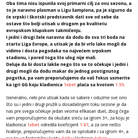
Oba tima nisu ispunila svoj primarni cilj za ovu sezonu, a
to je naravno plasman u Ligu šampiona, pa je sigurno da
će srpski i škotski predstavnik dati sve od sebe da
ostave što bolji utisak u drugom po kvalitetu
evropskom klupskom takmičenju.
I jedni i drugi žele naravno da dođu do sva tri boda na
startu Liga Evrope, a utisak je da bi vrlo lako mogli da
vidimo i dosta pogodaka na najvećem srpskom
stadionu, i pored toga što ulog nije mali.
Deluje da bi dosta lakše nego što se to očekuje i jedni i
drugi mogli da dođu makar do jednog postignutog
pogotka, pa vam preporučujemo da vaš fokus usmerite
ka igri GG koju kladionica
1xbet
plaća sa kvotom
1.55
.
Generalno, neki prvi utisak kada se sabere i oduzme sve ono
što su i jedni i drugi pružili u dosadašnjem toku sezone je da
nas pre svega očekuje jedan veoma efikasan duel, zbog čega
vam preporučujemo da okušate sreću sa igrom 3+, za koju je
kladionica
1xbet
odredila koeficijent
1.67
, a za one nešto
hrabrije, preporučujemo vam da se oprobate i sa igrom 4+, a