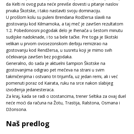
da Kelti ni ovog puta neće previše dovesti u pitanje naslov
prvaka Škotske, i tako nastaviti svoju dominaciju.
U prošlom kolu su puleni Brendana Rodžersa slavili na
gostovanju kod Kilmarnoka, a taj meč je završen rezultatom
1:2. Pobedonosni pogodak delo je Ihenača u šestom minutu
sudijske nadoknade, i to sa bele tačke. Pre toga je škotski
velikan u prvom ovosezonskom derbiju remizirao na
gostovanju kod Rendžersa, u susretu koji je mimo svih
očekivanja završen bez pogodaka.
Generalno, do sada je aktuelni šampion Škotske na
gostovanjima odigrao pet mečeva na strani u svim
takmičenjima i ostvario tri trijumfa, uz jedan remi, ali i već
pomenuti poraz od Kairata, ruku na srce nakon slabijeg
izvođenja jedanesteraca.
Za kraj, kada se radi o izostancima, trener Seltika za ovaj duel
neće moći da računa na Žotu, Trastija, Ralstona, Osmana i
Džonsona.
Naš predlog