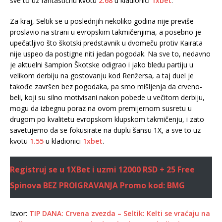
sve to uz fantastičnu kvotu
2.68
u kladionici
1xbet
.
Za kraj, Seltik se u poslednjih nekoliko godina nije previše
proslavio na strani u evropskim takmičenjima, a posebno je
upečatljivo što škotski predstavnik u dvomeču protiv Kairata
nije uspeo da postigne niti jedan pogodak. Na sve to, nedavno
je aktuelni šampion Škotske odigrao i jako bledu partiju u
velikom derbiju na gostovanju kod Renžersa, a taj duel je
takođe završen bez pogodaka, pa smo mišljenja da crveno-
beli, koji su silno motivisani nakon pobede u večitom derbiju,
mogu da izbegnu poraz na ovom premijernom susretu u
drugom po kvalitetu evropskom klupskom takmičenju, i zato
savetujemo da se fokusirate na duplu šansu 1X, a sve to uz
kvotu
1.55
u kladionici
1xbet
.
Registruj se u 1XBet i uzmi 12000 RSD + 25 Free
Spinova BEZ PROIGRAVANJA
Promo kod: BMG
Izvor:
TIP DANA: Crvena zvezda – Seltik: Kelti se vraćaju na