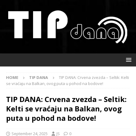
HOME
TIP DANA
TIP DANA: Crvena zvezda – Seltik: Kelti
se vraćaju na Balkan, ovog puta u pohod na bodove!
TIP DANA: Crvena zvezda – Seltik:
Kelti se vraćaju na Balkan, ovog
puta u pohod na bodove!
September 24, 2025
JS
0