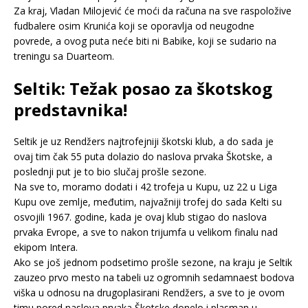
Za kraj, Vladan Milojević će moći da računa na sve raspoložive
fudbalere osim Krunića koji se oporavlja od neugodne
povrede, a ovog puta neće biti ni Babike, koji se sudario na
treningu sa Duarteom.
Seltik: Težak posao za škotskog
predstavnika!
Seltik je uz Rendžers najtrofejniji škotski klub, a do sada je
ovaj tim čak 55 puta dolazio do naslova prvaka Škotske, a
poslednji put je to bio slučaj prošle sezone.
Na sve to, moramo dodati i 42 trofeja u Kupu, uz 22 u Liga
Kupu ove zemlje, međutim, najvažniji trofej do sada Kelti su
osvojili 1967. godine, kada je ovaj klub stigao do naslova
prvaka Evrope, a sve to nakon trijumfa u velikom finalu nad
ekipom Intera.
Ako se još jednom podsetimo prošle sezone, na kraju je Seltik
zauzeo prvo mesto na tabeli uz ogromnih sedamnaest bodova
viška u odnosu na drugoplasirani Rendžers, a sve to je ovom
timu pored naslova prvaka Škotske donelo i plasman u