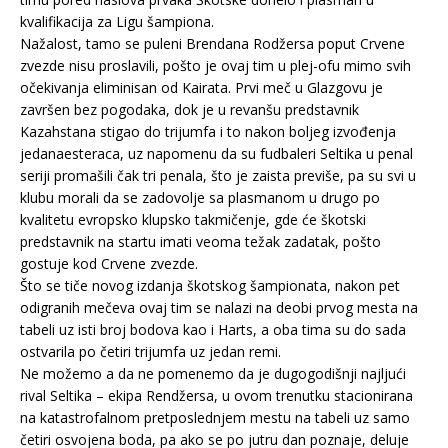
kvalifikacija za Ligu šampiona.
Nažalost, tamo se puleni Brendana Rodžersa poput Crvene
zvezde nisu proslavili, pošto je ovaj tim u plej-ofu mimo svih
očekivanja eliminisan od Kairata. Prvi meč u Glazgovu je
završen bez pogodaka, dok je u revanšu predstavnik
Kazahstana stigao do trijumfa i to nakon boljeg izvođenja
jedanaesteraca, uz napomenu da su fudbaleri Seltika u penal
seriji promašili čak tri penala, što je zaista previše, pa su svi u
klubu morali da se zadovolje sa plasmanom u drugo po
kvalitetu evropsko klupsko takmičenje, gde će škotski
predstavnik na startu imati veoma težak zadatak, pošto
gostuje kod Crvene zvezde.
Što se tiče novog izdanja škotskog šampionata, nakon pet
odigranih mečeva ovaj tim se nalazi na deobi prvog mesta na
tabeli uz isti broj bodova kao i Harts, a oba tima su do sada
ostvarila po četiri trijumfa uz jedan remi.
Ne možemo a da ne pomenemo da je dugogodišnji najljući
rival Seltika – ekipa Rendžersa, u ovom trenutku stacionirana
na katastrofalnom pretposlednjem mestu na tabeli uz samo
četiri osvojena boda, pa ako se po jutru dan poznaje, deluje