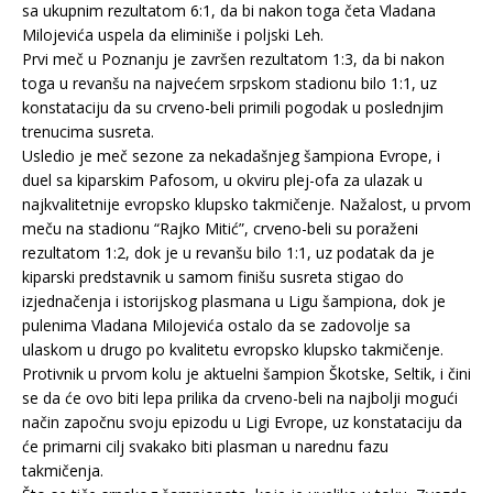
sa ukupnim rezultatom 6:1, da bi nakon toga četa Vladana
Milojevića uspela da eliminiše i poljski Leh.
Prvi meč u Poznanju je završen rezultatom 1:3, da bi nakon
toga u revanšu na najvećem srpskom stadionu bilo 1:1, uz
konstataciju da su crveno-beli primili pogodak u poslednjim
trenucima susreta.
Usledio je meč sezone za nekadašnjeg šampiona Evrope, i
duel sa kiparskim Pafosom, u okviru plej-ofa za ulazak u
najkvalitetnije evropsko klupsko takmičenje. Nažalost, u prvom
meču na stadionu “Rajko Mitić”, crveno-beli su poraženi
rezultatom 1:2, dok je u revanšu bilo 1:1, uz podatak da je
kiparski predstavnik u samom finišu susreta stigao do
izjednačenja i istorijskog plasmana u Ligu šampiona, dok je
pulenima Vladana Milojevića ostalo da se zadovolje sa
ulaskom u drugo po kvalitetu evropsko klupsko takmičenje.
Protivnik u prvom kolu je aktuelni šampion Škotske, Seltik, i čini
se da će ovo biti lepa prilika da crveno-beli na najbolji mogući
način započnu svoju epizodu u Ligi Evrope, uz konstataciju da
će primarni cilj svakako biti plasman u narednu fazu
takmičenja.