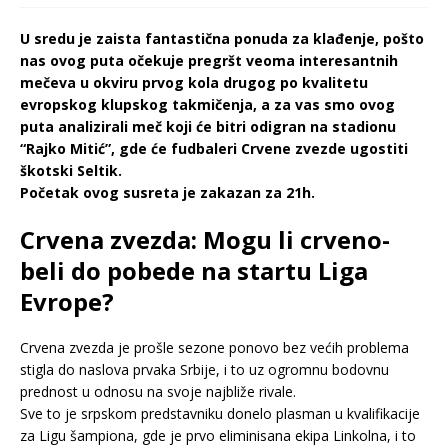
U sredu je zaista fantastična ponuda za klađenje, pošto
nas ovog puta očekuje pregršt veoma interesantnih
mečeva u okviru prvog kola drugog po kvalitetu
evropskog klupskog takmičenja, a za vas smo ovog
puta analizirali meč koji će bitri odigran na stadionu
“Rajko Mitić”, gde će fudbaleri Crvene zvezde ugostiti
škotski Seltik.
Početak ovog susreta je zakazan za 21h.
Crvena zvezda: Mogu li crveno-
beli do pobede na startu Liga
Evrope?
Crvena zvezda je prošle sezone ponovo bez većih problema
stigla do naslova prvaka Srbije, i to uz ogromnu bodovnu
prednost u odnosu na svoje najbliže rivale.
Sve to je srpskom predstavniku donelo plasman u kvalifikacije
za Ligu šampiona, gde je prvo eliminisana ekipa Linkolna, i to