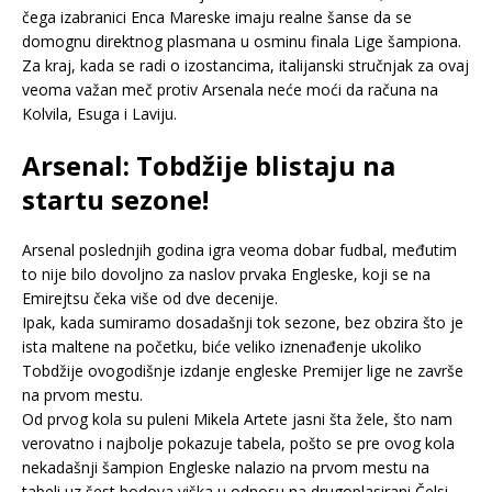
čega izabranici Enca Mareske imaju realne šanse da se
domognu direktnog plasmana u osminu finala Lige šampiona.
Za kraj, kada se radi o izostancima, italijanski stručnjak za ovaj
veoma važan meč protiv Arsenala neće moći da računa na
Kolvila, Esuga i Laviju.
Arsenal: Tobdžije blistaju na
startu sezone!
Arsenal poslednjih godina igra veoma dobar fudbal, međutim
to nije bilo dovoljno za naslov prvaka Engleske, koji se na
Emirejtsu čeka više od dve decenije.
Ipak, kada sumiramo dosadašnji tok sezone, bez obzira što je
ista maltene na početku, biće veliko iznenađenje ukoliko
Tobdžije ovogodišnje izdanje engleske Premijer lige ne završe
na prvom mestu.
Od prvog kola su puleni Mikela Artete jasni šta žele, što nam
verovatno i najbolje pokazuje tabela, pošto se pre ovog kola
nekadašnji šampion Engleske nalazio na prvom mestu na
tabeli uz šest bodova viška u odnosu na drugoplasirani Čelsi.