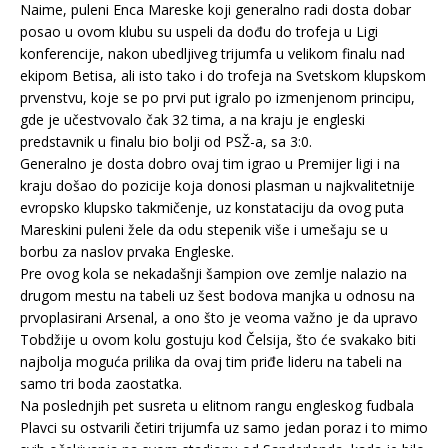
Naime, puleni Enca Mareske koji generalno radi dosta dobar
posao u ovom klubu su uspeli da dođu do trofeja u Ligi
konferencije, nakon ubedljiveg trijumfa u velikom finalu nad
ekipom Betisa, ali isto tako i do trofeja na Svetskom klupskom
prvenstvu, koje se po prvi put igralo po izmenjenom principu,
gde je učestvovalo čak 32 tima, a na kraju je engleski
predstavnik u finalu bio bolji od PSŽ-a, sa 3:0.
Generalno je dosta dobro ovaj tim igrao u Premijer ligi i na
kraju došao do pozicije koja donosi plasman u najkvalitetnije
evropsko klupsko takmičenje, uz konstataciju da ovog puta
Mareskini puleni žele da odu stepenik više i umešaju se u
borbu za naslov prvaka Engleske.
Pre ovog kola se nekadašnji šampion ove zemlje nalazio na
drugom mestu na tabeli uz šest bodova manjka u odnosu na
prvoplasirani Arsenal, a ono što je veoma važno je da upravo
Tobdžije u ovom kolu gostuju kod Čelsija, što će svakako biti
najbolja moguća prilika da ovaj tim priđe lideru na tabeli na
samo tri boda zaostatka.
Na poslednjih pet susreta u elitnom rangu engleskog fudbala
Plavci su ostvarili četiri trijumfa uz samo jedan poraz i to mimo