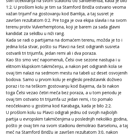
svih očekivanja na svom stadionu od Sanderlenda, kada je bilo
1:2. U prošlom kolu je tim sa Stamford Bridža ostvario veoma
važan trijumf na gostovanju kod Barnlija, a taj susret je
završen rezultatom 0:2. Pre toga je ova ekipa slavila i na svom
terenu protiv Vulverhemptona, koji je barem za sada glavni
kandidat za selidbu u niži rang.
Kada se radi o partijama na domaćem terenu, možda je to i
jedina loša stvar, pošto su Plavci na šest odigranih susreta
ostvarili tri trijumfa, jedan remi ali i dva poraza.
Kao što smo već napomenuli, Čelsi ove sezone nastupa i u
elitnom klupskom takmičenju, a nakon pet odigranih kola se
ovaj tim nalazi na sedmom mestu na tabeli uz deset osvojenih
bodova. Samo u prvom kolu je engleski predstavnik doživeo
poraz i to na teškom gostovanju kod Bajerna, da bi nakon
toga Čelsi vezao četiri meča bez poraza, a u tom periodu je
ovaj tim ostvario tri trijumfa uz jedan remi, i to pomalo
neočekivano u gostima kod Karabaga, kada je bilo 2:2.
U prošlom kolu su Plavci odigrali jednu od svojih najboljih
partija u evropskim takmičenjima u poslednjih nekoliko godina,
pošto je ovaj tim na svom stadionu demolirao Barselonu, a taj
meč na Stamford Bridžu je završen rezultatom 3:0, nakon