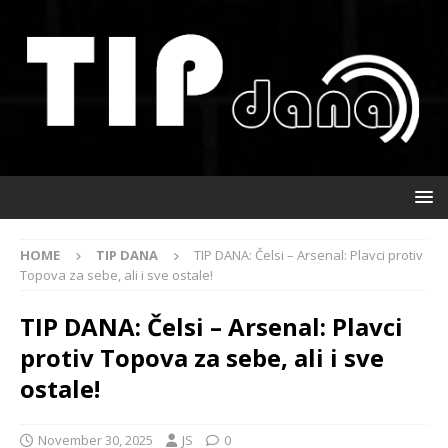
HOME
TIP DANA
TIP DANA: Čelsi – Arsenal: Plavci protiv
Topova za sebe, ali i sve ostale!
TIP DANA: Čelsi – Arsenal: Plavci
protiv Topova za sebe, ali i sve
ostale!
November 30, 2025
JS
0