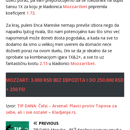
izbeći poraz, pa vam preporučujemo da se fokusirate na duplu
šansu 1X za koju je kladionica
Mozzartbet
pripremila
koeficijent
1.72
.
Za kraj, puleni Enca Mareske nemaju previše izbora nego da
napadnu ljutog rivala, što nam potencijalno kao što smo već
napomenuli može doneti dosta pogodaka, a kada na sve to
dodamo da smo u velikoj meri uvereni da domaćin neće
doživeti poraz na ovom duelu, čini se da je idealno da se
oprobate sa kombinacijom igara 1X&2+, a sve to uz
fantastičnu kvotu
2.15
u kladionici
Mozzartbet
.
MOZZART: 3.000 RSD BEZ DEPOZITA I DO 250.000 RSD
+ 250 FS!
Izvor:
TIP DANA: Čelsi – Arsenal: Plavci protiv Topova za
sebe, ali i sve ostale!
–
Kladjenje.rs
.
PREVIOUS
TIP DANA: Monako – PSŽ: Kneževi izazivaju prvaka