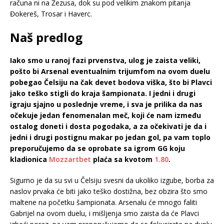
računa ni na Žezusa, dok su pod velikim znakom pitanja
Đokereš, Trosar i Haverc.
Naš predlog
Iako smo u ranoj fazi prvenstva, ulog je zaista veliki,
pošto bi Arsenal eventualnim trijumfom na ovom duelu
pobegao Čelsiju na čak devet bodova viška, što bi Plavci
jako teško stigli do kraja šampionata. I jedni i drugi
igraju sjajno u poslednje vreme, i sva je prilika da nas
očekuje jedan fenomenalan meč, koji će nam između
ostalog doneti i dosta pogodaka, a za očekivati je da i
jedni i drugi postignu makar po jedan gol, pa vam toplo
preporučujemo da se oprobate sa igrom GG koju
kladionica
Mozzartbet
plaća sa kvotom
1.80
.
Sigurno je da su svi u Čelsiju svesni da ukoliko izgube, borba za
naslov prvaka će biti jako teško dostižna, bez obzira što smo
maltene na početku šampionata. Arsenalu će mnogo faliti
Gabrijel na ovom duelu, i mišljenja smo zaista da će Plavci