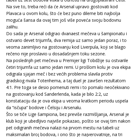
Na sve to, treba reći da će Arsenal upravo gostovati kod
Plavaca u ovom kolu, što će bez puno dileme biti najbolja
moguća šansa da ovaj tim još više poveća svoju bodovnu
zalihu.
Do sada je Arsenal odigrao dvanaest mečeva u šampionatu i
ostvario devet trijumfa, dva remija uz samo jedan poraz, i to
veoma zanimljivo na gostovanju kod Liverpula, koji se blago
rečeno nije proslavio u dosadašnjem toku sezone.
Na poslednjih pet mečeva u Premijer ligi Tobdžije su ostvarile
četiri trijumfa uz samo jedan remi. U prošlom kolu je ova ekipa
odigrala sjajan meč i bez većih problema slavila protiv
gradskog rivala Totenhema, a taj duel je završen rezultatom
4:1. Pre toga se desio pomenuti remi i to pomalo neočekivano
na gostovanju kod Sanderlenda, kada je bilo 2:2, uz
konstataciju da je ova ekipa u veoma kratkom periodu uspela
da “isčupa” bodove i Čelsiju i Arsenalu.
Što se tiče Lige šampiona, bez previše razmišljanja, Arsenal je
klub koji je ubedljivo najviše pokazao, pošto se ovaj tim nakon
pet odigranih mečeva nalazi na prvom mestu na tabeli uz
maksimalan broj bodova, i ono što je najverovatnije, na tri