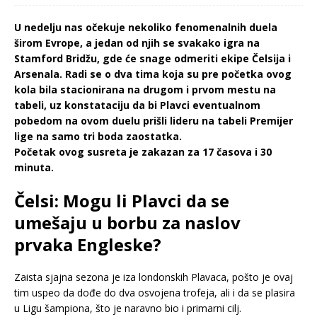
U nedelju nas očekuje nekoliko fenomenalnih duela
širom Evrope, a jedan od njih se svakako igra na
Stamford Bridžu, gde će snage odmeriti ekipe Čelsija i
Arsenala. Radi se o dva tima koja su pre početka ovog
kola bila stacionirana na drugom i prvom mestu na
tabeli, uz konstataciju da bi Plavci eventualnom
pobedom na ovom duelu prišli lideru na tabeli Premijer
lige na samo tri boda zaostatka.
Početak ovog susreta je zakazan za 17 časova i 30
minuta.
Čelsi: Mogu li Plavci da se
umešaju u borbu za naslov
prvaka Engleske?
Zaista sjajna sezona je iza londonskih Plavaca, pošto je ovaj
tim uspeo da dođe do dva osvojena trofeja, ali i da se plasira
u Ligu šampiona, što je naravno bio i primarni cilj.