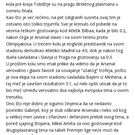
kola pre kraja Tobdžije su na pragu direktnog plasmana u
osminu finala.
Kao što je već rečeno, na pet odigranih susreta ovaj tim je
ostvario isto toliko trijumfa. Sve je krenulo od pobede na
veoma teškom gostovanju kod Atletik Bilbaa, kada je bilo 0:2,
nakon čega je Arsenal slavio i na svom terenu protiv
Olimpijakosa. U trećem kolu je engleski predstavnik na svom
stadionu demolirao Atletiko Madrid sa 4:0, dok je nakon tog
duela savladana i Slavija iz Praga na gostovanju sa 0:3.
U prošlom kolu smo imali prilike da vidimo da je Arsenal
verovatno i glavni favorit za osvajanje “ušatog” trofeja, pošto
je ova ekipa na svom stadionu savladala Bajern iz Minhena, a
taj meč je završen rezultatom 3:1, uz neki opšti utisak da je to
bio meč između verovatno dva najbolja evropska tima u ovom
trenutku.
Ono što nije dobro je sigurno činjenica da se nedavno
povredio Gabrijel, koji je stub odbrane Arsenala i neko od kog
u velikoj meri zavise i ofanzivni i defanzivni prekidi ovog tima, a
pored sjajnog štopera, Mikel Arteta za ovo gostovanje kod
drugoplasiranog tima na tabeli Premijer lige neće moći da