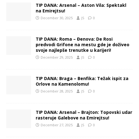
TIP DANA: Arsenal – Aston Vila: Spektakl
na Emirejtsu!
December 30, 2025
JS
0
TIP DANA: Roma – Đenova: De Rosi
predvodi Grifone na mestu gde je doživeo
svoje najlepše trenutke u karijeri!
December 29, 2025
JS
0
TIP DANA: Braga – Benfika: Težak ispit za
Orlove na Kamenolomu!
December 28, 2025
JS
0
TIP DANA: Arsenal – Brajton: Topovski udar
rasteruje Galebove na Emirejtsu!
December 27, 2025
JS
0