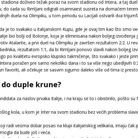
 stadiona doživeo težak poraz na svom stadionu od Intera, a taj duel 
 do sada su Rimljani odigrali osamnaest susreta na domaćem terenu i 
ih duela na Olimpiku, u tom periodu su Lacijali ostvarili dva trijumf
a je to svakako u italijanskom Kupu, gde je ovaj tim kao što smo v
talije bio bolji od Bolonje, koja je eliminisana nakon boljeg izvođenja
tiv Atalante, a prvi duel na Olimpiku je završen rezultatom 2:2. U re
obednika, rezultatom 1:1, da bi Rimljani ponovo slavili nakon boljeg iz
go po kvalitetu evropsko klupsko takmičenje, što svakako i jeste prim
tera poražen pre samo nekoliko dana i to sa više nego ubedljivih 0:3, a
i favoriti, ali očekuje se sasvim sigurno daleko više od tima iz preston
i do duple krune?
didata za naslov prvaka Italije, i na kraju se to i obistinilo, pošto s
rošlog kola, u kom je Inter na svom stadionu bez većih problema slavi
 koji radi veoma dobar posao na klupi italijanskog velikana, imaju ča
a mogla da bude još i veća.