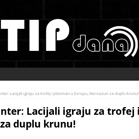
Inter: Lacijali igraju za trofej i plasman u Evropu, Neroazuri za duplu krunu!
nter: Lacijali igraju za trofej
 za duplu krunu!