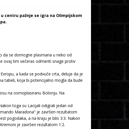
i u centru pažnje se igra na Olimpijskom
upa.
uspeo da se domogne plasmana u neko od
će ovaj tim večeras odmeriti snage protiv
vropu, a kada se podvuče crta, deluje da je
 na tabeli, koja bi potencijalno mogla da bude
dnosu na osmoplasiranu Bolonju. Na
akon toga su Lacijali odigrali jedan od
 Armando Maradona” je završen rezultatom
st pogodaka, a na kraju je bilo 3:3. Nakon
 Kremoni je završen rezultatom 1:2.