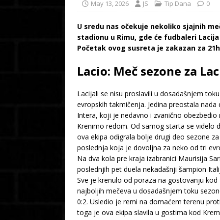
May 13, 2026
JS
Tip Dana
0
U sredu nas očekuje nekoliko sjajnih meč
stadionu u Rimu, gde će fudbaleri Lacija 
Početak ovog susreta je zakazan za 21h
Lacio: Meč sezone za Laci
Lacijali se nisu proslavili u dosadašnjem t
evropskih takmičenja. Jedina preostala nada 
Intera, koji je nedavno i zvanično obezbedio n
Krenimo redom. Od samog starta se videlo da
ova ekipa odigrala bolje drugi deo sezone za 
poslednja koja je dovoljna za neko od tri ev
Na dva kola pre kraja izabranici Maurisija 
poslednjih pet duela nekadašnji šampion Itali
Sve je krenulo od poraza na gostovanju kod F
najboljih mečeva u dosadašnjem toku sezone 
0:2. Usledio je remi na domaćem terenu prot
toga je ova ekipa slavila u gostima kod Krem