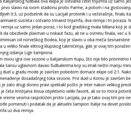
a italijanskog fudbala ova ekipa je ostvarila četiri trijumfa uz samo j
ije prvo slavio na svom stadionu protiv Parme, a potom i na gostovanju
ivih 0:3, uz podsetnik da su Lacijali protivnik i u večerašnje, finalu it
naest susreta i ostvario trinaest trijumfa, dva remija i tri poraza. Na
iko remija uz samo jedan poraz, i to kod gradskog rivala Milana koji je
i da obezbede plasman u nokaut fazu, ali ne u osminu finala, već u šes
iminisan od norveškog Bodea, koji je slavio u oba meča šesnaestine fi
 u veliko finale elitnog klupskog takmičenja, gde je ovaj tim poražen
šnjeg izdanja Lige šampiona.
nivou igra ove sezone u italijanskom Kupu, što nije bilo prioriretno 
ala šansu uglavnom davao fudbalerima koji su imali nešto manju minut
aj duel u gradu mode je završen pobedom domaće ekipe od 2:1. Nakon
 iznenađenje dosadašnjeg toka sezone. Prvi duel u Komu je završen be
 je zato drugi doneo pravi spektakl pošto je Inter nakon velikog preo
e četa Kristijana Kivua objektivno veliki favorit, ali se to mora potvrdi
nje vreme veoma raspoložen protiv Lacijala, pa je tako ovaj tim pre 
kođe pomenuti i podatak da je aktuelni šampion Italije na devet pos
mfa uz dva remija.