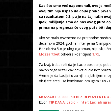
Kao što smo već napomenuli, ovo je meč 
ovaj tim nije uspeo da dođe preko prvens
sa rezultatom 0:3, pa je na taj način ov
Ipak, mišljenja smo da nas ovog puta oče
primarna prognoza će ovog puta biti du
Ako se malo osvrnemo na prethodne međusobne 
decembru 2024. godine, Inter je na Olimpijsk
Bez obzira što je ulog ogroman, nije isklju
Mozzartbet
odredila koeficijent
1.75
.
Za kraj, treba reći da je Lacio poslednju p
nakon toga vezali čak devet duela bez poraza,
Vreme je da Lacijali u za njih najbitnijem 
okušate sreću sa kombinacijom igara 1X&2+,
MOZZART: 3.000 RSD BEZ DEPOZITA I DO 2
Izvor:
TIP DANA: Lacio – Inter: Lacijali ig