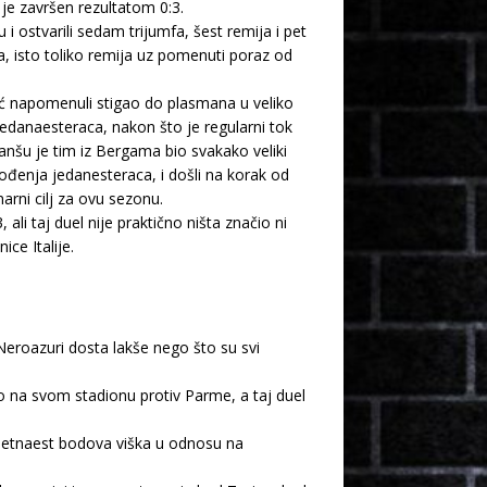
je završen rezultatom 0:3.
ostvarili sedam trijumfa, šest remija i pet
a, isto toliko remija uz pomenuti poraz od
eć napomenuli stigao do plasmana u veliko
 jedanaesteraca, nakon što je regularni tok
vanšu je tim iz Bergama bio svakako veliki
vođenja jedanesteraca, i došli na korak od
arni cilj za ovu sezonu.
li taj duel nije praktično ništa značio ni
ice Italije.
u Neroazuri dosta lakše nego što su svi
o na svom stadionu protiv Parme, a taj duel
k petnaest bodova viška u odnosu na