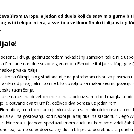
eva širom Evrope, a jedan od duela koji će sasvim sigurno bit
ugostiti ekipu Intera, a sve to u velikom finalu italijanskog K
.
jale!
oku sezone, i drugu godinu zaredom nekadašnji šampion Italije nije 
da Rimljane naredne sezone gledamo u Evropi je italijanski Kup, gde 
aslov prvaka Italije.
 tim sa Olimpijskog stadiona nije na potrebnom nivou za plasman u E
razliku od prvog, ali ni to nije bilo dovoljno za makar sedmu poziciju
ropska takmičenja.
Sarija se nalaze na devetom mestu na tabeli uz samo bod manjka u o
je je ostvario dva trijumfa, doživeo dva poraza uz jedan remi.
iorentine, a na tom duelu je Viola slavila sa minimalnim rezultatom. N
i slavili na gostovanju kod Napolija, a taj duel na stadionu “Diego
iv Udinezea, u jednom spektakularnom duelu na kom smo videli čak še
onezea, kome su bodovi sa tog duela bili preko potrebni, a taj duel u