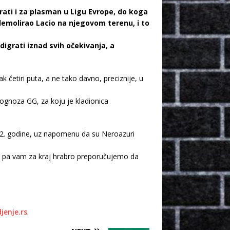
rati i za plasman u Ligu Evrope, do koga
 demolirao Lacio na njegovom terenu, i to
digrati iznad svih očekivanja, a
četiri puta, a ne tako davno, preciznije, u
ognoza GG, za koju je kladionica
022. godine, uz napomenu da su Neroazuri
e, pa vam za kraj hrabro preporučujemo da
jenje.rs
.