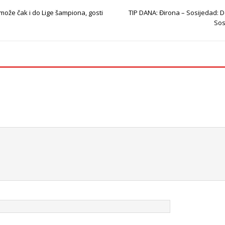
 može čak i do Lige šampiona, gosti
TIP DANA: Đirona – Sosijedad: 
Sos