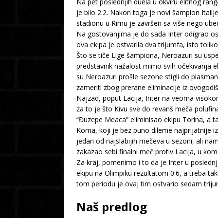
Na pet poslednjih duela u okviru elitnog rang
je bilo 2:2. Nakon toga je novi šampion Ital
stadionu u Rimu je završen sa više nego ubedlj
Na gostovanjima je do sada Inter odigrao osam
ova ekipa je ostvarila dva trijumfa, isto tol
Što se tiče Lige šampiona, Neroazuri su uspel
predstavnik nažalost mimo svih očekivanja el
su Neroazuri prošle sezone stigli do plasmana
zameriti zbog prerane eliminacije iz ovogodi
Najzad, poput Lacija, Inter na veoma visokom 
za to je što Kivu sve do revanš meča polufin
“Đuzepe Meaca” eliminisao ekipu Torina, a t
Koma, koji je bez puno dileme najprijatnije
jedan od najslabijih mečeva u sezoni, ali nam
zakazao sebi finalni meč protiv Lacija, u kom j
Za kraj, pomenimo i to da je Inter u posled
ekipu na Olimpiku rezultatom 0:6, a treba ta
tom periodu je ovaj tim ostvario sedam triju
Naš predlog