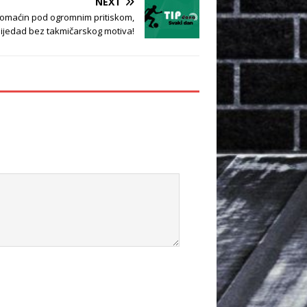
NEXT
Domaćin pod ogromnim pritiskom,
ijedad bez takmičarskog motiva!