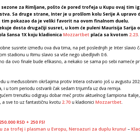
sezone za Rimljane, pošto će pored trofeja u Kupu ovaj tim ig
tva. Sa druge strane, Inter je u prošlom kolu Serije A upravo
aj tim pokazao da je veliki favorit na ovom finalnom duelu.
kuje dosta drugačiji susret, u kom će puleni Maurisija Sarija o
pla šansa 1X koju kladionica
Mozzartbet
plaća sa kvotom
2.23
.
susrete između ova dva tima, na pet poslednjih je Inter slavio čak 
om stadionu u Rimu slavio sa više nego ubedljivih 0:6.
čeno da ovo finale bude efikasno, a nekako se sama po sebi nameće pr
obedu u međusobnim okršajima protiv Intera ostvario još u avgustu 2
 i u tom periodu ostvarili čak sedam trijumfa uz dva remija.
mogućem trenutku odigraju dobar meč protiv aktuelnog šampiona Italij
 a sve to uz fantastičnu kvotu
2.70
u kladionici
Mozzartbet
.
50.000 RSD + 250 FS!
raju za trofej i plasman u Evropu, Neroazuri za duplu krunu!
–
Klad