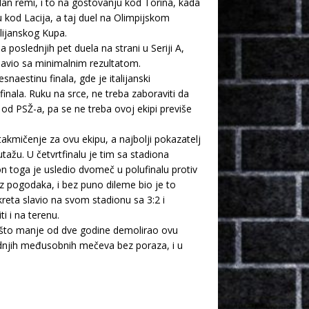
edan remi, i to na gostovanju kod Torina, kada
 kod Lacija, a taj duel na Olimpijskom
alijanskog Kupa.
 poslednjih pet duela na strani u Seriji A,
 slavio sa minimalnim rezultatom.
naestinu finala, gde je italijanski
nala. Ruku na srce, ne treba zaboraviti da
 od PSŽ-a, pa se ne treba ovoj ekipi previše
takmičenje za ovu ekipu, a najbolji pokazatelj
ažu. U četvrtfinalu je tim sa stadiona
 toga je usledio dvomeč u polufinalu protiv
z pogodaka, i bez puno dileme bio je to
kreta slavio na svom stadionu sa 3:2 i
ti i na terenu.
nešto manje od dve godine demolirao ovu
lednjih međusobnih mečeva bez poraza, i u