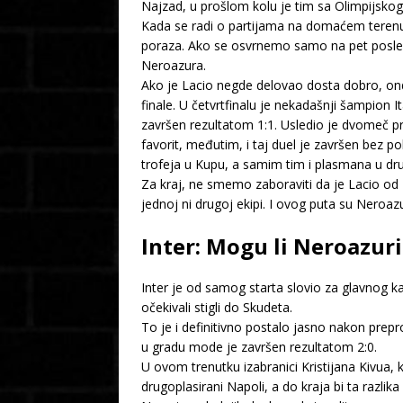
Najzad, u prošlom kolu je tim sa Olimpijskog
Kada se radi o partijama na domaćem terenu,
poraza. Ako se osvrnemo samo na pet poslednj
Neroazura.
Ako je Lacio negde delovao dosta dobro, ond
finale. U četvrtfinalu je nekadašnji šampion I
završen rezultatom 1:1. Usledio je dvomeč pro
favorit, međutim, i taj duel je završen bez p
trofeja u Kupu, a samim tim i plasmana u dru
Za kraj, ne smemo zaboraviti da je Lacio od In
jednoj ni drugoj ekipi. I ovog puta su Neroazur
Inter: Mogu li Neroazur
Inter je od samog starta slovio za glavnog kan
očekivali stigli do Skudeta.
To je i definitivno postalo jasno nakon prep
u gradu mode je završen rezultatom 2:0.
U ovom trenutku izabranici Kristijana Kivua,
drugoplasirani Napoli, a do kraja bi ta razlik