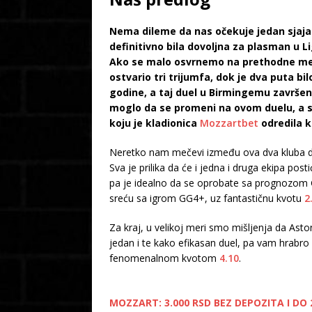
Nema dileme da nas očekuje jedan sjajan
definitivno bila dovoljna za plasman u 
Ako se malo osvrnemo na prethodne među
ostvario tri trijumfa, dok je dva puta bi
godine, a taj duel u Birmingemu završen 
moglo da se promeni na ovom duelu, a s
koju je kladionica
Mozzartbet
odredila k
Neretko nam mečevi između ova dva kluba do
Sva je prilika da će i jedna i druga ekipa p
pa je idealno da se oprobate sa prognozom 
sreću sa igrom GG4+, uz fantastičnu kvotu
2
Za kraj, u velikoj meri smo mišljenja da Ast
jedan i te kako efikasan duel, pa vam hrab
fenomenalnom kvotom
4.10
.
MOZZART: 3.000 RSD BEZ DEPOZITA I DO 2