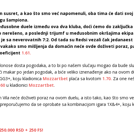
 susret, a kao što smo već napomenuli, oba tima će dati svoj
Ligu šampiona.
sobne duele između ova dva kluba, doći ćemo do zaključka da
lo nerešeno, a poslednji trijumf u međusobnim okršajima ekipa s
je sa neverovatnih 7:2. Od tada su Redsi vezali čak jedanaest s
vakako smo mišljenja da domaćin neće ovde doživeti poraz, pa
oeficijent
1.61.
nose dosta pogodaka, a to bi po našem slučaju mogao da bude sluč
ostići makar po jedan pogodak, a biće veliko iznenađenje ako na ovom d
GG3+, koju kladionica
Mozzartbet
plaća sa kvotom
1.70.
Za one neš
.60
u kladionici
Mozzartbet
.
on Vila neće doživeti poraz na ovom duelu, a isto tako, kao što smo 
ro preporučujemo da se oprobate sa kombinacijom igara 1X&4+, koju 
50.000 RSD + 250 FS!