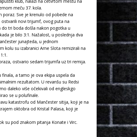
apustiti klub, nalazi na četvrtom mestu na
jernom meču 37. kola.
dan poraz. Sve je krenulo od pobede na
stvarili novi trijumf, ovog puta na
a do tri boda došla nakon pogotka u
kada je bilo 3:1. Nažalost, u poslednja dva
Mančester junajteda, u jednom
kolu su izabranici Arne Slota remizirali na
1:1.
raza, ostvario sedam trijumfa uz tri remija.
 finala, a tamo je ova ekipa uspela da
minimalnim rezultatom. U revanšu su Redsi
a smo daleko više očekivali od engleskgo
rao se u polufinale.
avu katastrofu od Mančester sitija, koji je na
krajem oktobra od Kristal Palasa, koji je
dok su pod znakom pitanja Konate i Virc.