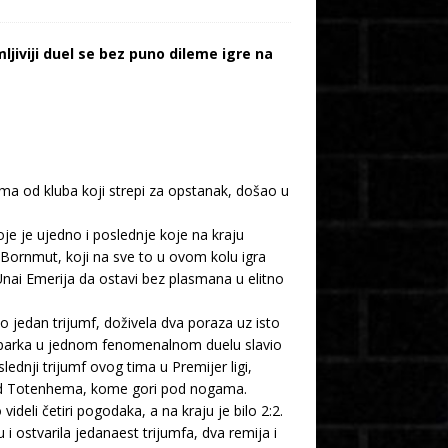
ljiviji duel se bez puno dileme igre na
ma od kluba koji strepi za opstanak, došao u
je je ujedno i poslednje koje na kraju
 Bornmut, koji na sve to u ovom kolu igra
Unai Emerija da ostavi bez plasmana u elitno
mo jedan trijumf, doživela dva poraza uz isto
ila parka u jednom fenomenalnom duelu slavio
ednji trijumf ovog tima u Premijer ligi,
u od Totenhema, kome gori pod nogama.
eli četiri pogodaka, a na kraju je bilo 2:2.
ostvarila jedanaest trijumfa, dva remija i