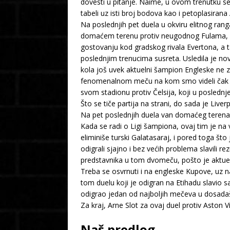
dovesti u pitanje. Naime, u ovom trenutku se
tabeli uz isti broj bodova kao i petoplasira
Na poslednjih pet duela u okviru elitnog rang
domaćem terenu protiv neugodnog Fulama, a ta
gostovanju kod gradskog rivala Evertona, a 
poslednjim trenucima susreta. Usledila je nov
kola još uvek aktuelni šampion Engleske ne 
fenomenalnom meču na kom smo videli čak pet 
svom stadionu protiv Čelsija, koji u poslednje
Što se tiče partija na strani, do sada je Liv
Na pet poslednjih duela van domaćeg terena o
Kada se radi o Ligi šampiona, ovaj tim je na
eliminiše turski Galatasaraj, i pored toga št
odigrali sjajno i bez većih problema slavili r
predstavnika u tom dvomeču, pošto je aktueln
Treba se osvrnuti i na engleske Kupove, uz na
tom duelu koji je odigran na Etihadu slavio sa
odigrao jedan od najboljih mečeva u dosadaš
Za kraj, Arne Slot za ovaj duel protiv Aston 
Naš predlog