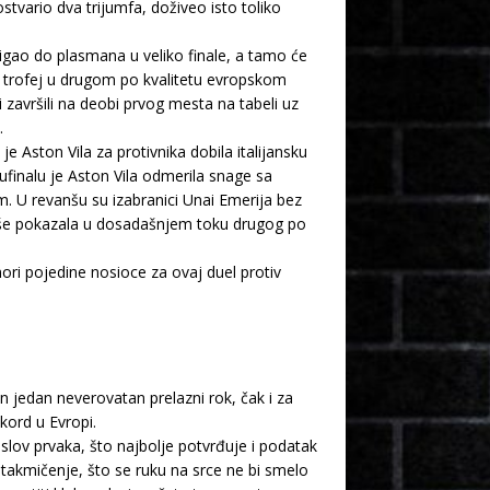
tvario dva trijumfa, doživeo isto toliko
tigao do plasmana u veliko finale, a tamo će
za trofej u drugom po kvalitetu evropskom
 završili na deobi prvog mesta na tabeli uz
.
 je Aston Vila za protivnika dobila italijansku
ufinalu je Aston Vila odmerila snage sa
. U revanšu su izabranici Unai Emerija bez
jviše pokazala u dosadašnjem toku drugog po
ri pojedine nosioce za ovaj duel protiv
 jedan neverovatan prelazni rok, čak i za
kord u Evropi.
 naslov prvaka, što najbolje potvrđuje i podatak
 takmičenje, što se ruku na srce ne bi smelo