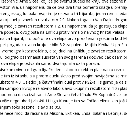
 izabranici Arne Slota, koji će po svemu sudeći na kraju ove sezone n
na Aston Vila, uz napomenu da će ova dva tima odmeriti snage u premi
a engleskog fudbala ovaj tim je ostvario tri trijumfa, jedan remi i je
j duel je završen rezultatom 2:0. Nakon toga su Van Dajk i drugari o
taj meč je završen rezultatom 1:2, uz napomenu da je gostujuća ekip
a pobeda, ovog puta na Enfildu protiv nimalo naivnog Kristal Palasa, 
zna za trijumf, i to pošto je ova ekipa prvo poražena u gostima kod 
pogodaka, a na kraju je bilo 3:2 za pulene Majkla Kerika. U prošlom 
 vreme igra katastrofalno, a taj duel na Enfildu je završen rezultatom 
erpul odigrao osamnaest susreta van svog terena i doživeo čak osam po
va ekipa je ostvarila samo dva trijumfa uz tri poraza.
 visokom nivou odigrao ligaški deo i izborio direktan plasman u osminu
o je tim iz Istanbula u prvom duelu slavio pred svojim navijačima sa 
ezultatom 4:0. Usledio je četvrtfinalni duel protiv PSŽ-a, i sigurno je d
i šampion Evrope relativno lako slavio ukupnim rezultatom 4:0 i plasi
pomenu da su izabranici Arne Slota u četvrtfinalu FA Kupa doživeli pr
 više nego ubedljivih 4:0. U Liga Kupu je tim sa Enfilda eliminisan još 
njem toku sezone i slavio sa 0:3.
Vile neće moći da računa na Alisona, Ekitikea, Enda, Salaha i Leonija, 