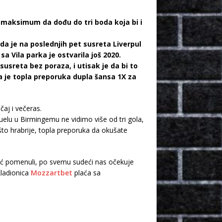
 maksimum da dođu do tri boda koja bi i
 je na poslednjih pet susreta Liverpul
a Vila parka je ostvarila još 2020.
usreta bez poraza, i utisak je da bi to
 je topla preporuka dupla šansa 1X za
aj i večeras.
uelu u Birmingemu ne vidimo više od tri gola,
to hrabrije, topla preporuka da okušate
već pomenuli, po svemu sudeći nas očekuje
kladionica
Mozzartbet
plaća sa