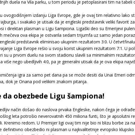
h duela na Vila parku, u tom periodu je petoplasirani tim na tabeli os
u u ovogodišnjem izdanju Liga Evrope, gde je ovaj tim relativno lako s
burga, i svakako je utisak da je engleski predstavnik veliki favorit 
i i direktan plasman u Ligu šampiona. Ligaški deo su Emerijevi puleni
nih mečeva ova ekipa je ostvarila sedam trijumfa uz samo jedan poraz
je engleski predstavnik eliminisao ukupnim rezultatom 3:0. U četvrtfinalu
vajanje Liga Evrope rešio u svoju korist ukupnim rezultatom 7:1. U pol
 su u prvom duelu na svom stadionu slavili sa minimalnim rezultatom
a više nego ubedljivih 4:0, pa je generalni utisak da je ova ekipa na
kmičenja igra za samo pet dana pa se može desiti da Unai Emeri odmo
ona, dok je Onana pod velikim znakom pitanja.
re da obezbede Ligu šampiona!
edljiv način došao do naslova prvaka Engleske, nakon čega je odrađen
šlog leta potrošio neverovatnih 450 miliona funti, što je apsolutni re
stali. Krenimo redom. U Premijer ligi ovaj tim nije bio ni blizu borbe za
je definitivno obezbedio ni plasman u najkvalitetnije evropsko klupsko