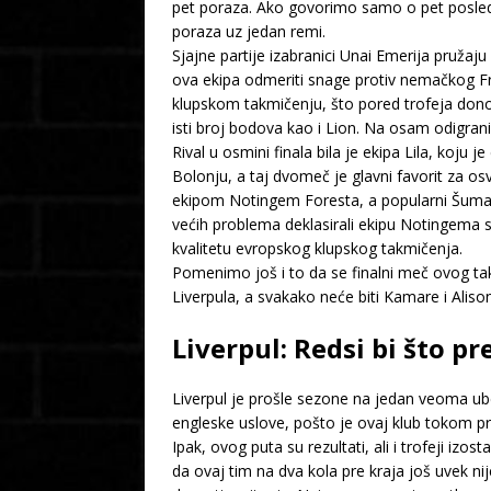
pet poraza. Ako govorimo samo o pet poslednji
poraza uz jedan remi.
Sjajne partije izabranici Unai Emerija pružaj
ova ekipa odmeriti snage protiv nemačkog Fraj
klupskom takmičenju, što pored trofeja donos
isti broj bodova kao i Lion. Na osam odigra
Rival u osmini finala bila je ekipa Lila, koju 
Bolonju, a taj dvomeč je glavni favorit za os
ekipom Notingem Foresta, a popularni Šumari
većih problema deklasirali ekipu Notingema s
kvalitetu evropskog klupskog takmičenja.
Pomenimo još i to da se finalni meč ovog ta
Liverpula, a svakako neće biti Kamare i Alis
Liverpul: Redsi bi što p
Liverpul je prošle sezone na jedan veoma ub
engleske uslove, pošto je ovaj klub tokom pro
Ipak, ovog puta su rezultati, ali i trofeji izo
da ovaj tim na dva kola pre kraja još uvek ni