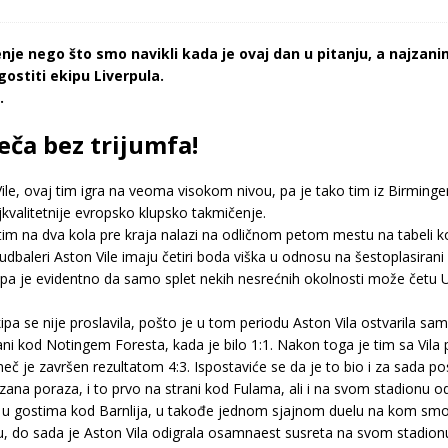
nje nego što smo navikli kada je ovaj dan u pitanju, a najzanim
gostiti ekipu Liverpula.
.
eča bez trijumfa!
le, ovaj tim igra na veoma visokom nivou, pa je tako tim iz Birminge
jkvalitetnije evropsko klupsko takmičenje.
 tim na dva kola pre kraja nalazi na odličnom petom mestu na tabeli ko
baleri Aston Vile imaju četiri boda viška u odnosu na šestoplasirani
, pa je evidentno da samo splet nekih nesrećnih okolnosti može četu 
kipa se nije proslavila, pošto je u tom periodu Aston Vila ostvarila sa
trani kod Notingem Foresta, kada je bilo 1:1. Nakon toga je tim sa V
č je završen rezultatom 4:3. Ispostaviće se da je to bio i za sada posl
zana poraza, i to prvo na strani kod Fulama, ali i na svom stadion
u gostima kod Barnlija, u takođe jednom sjajnom duelu na kom smo vid
do sada je Aston Vila odigrala osamnaest susreta na svom stadionu i 