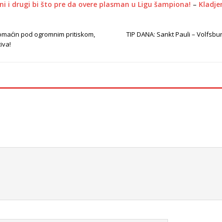
edni i drugi bi što pre da overe plasman u Ligu šampiona!
–
Kladje
Domaćin pod ogromnim pritiskom,
TIP DANA: Sankt Pauli – Volfsbu
iva!