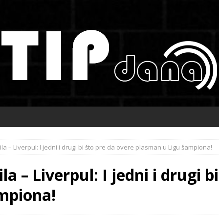
la – Liverpul: I jedni i drugi bi što pre da overe plasman u Ligu šampiona!
a – Liverpul: I jedni i drugi b
mpiona!