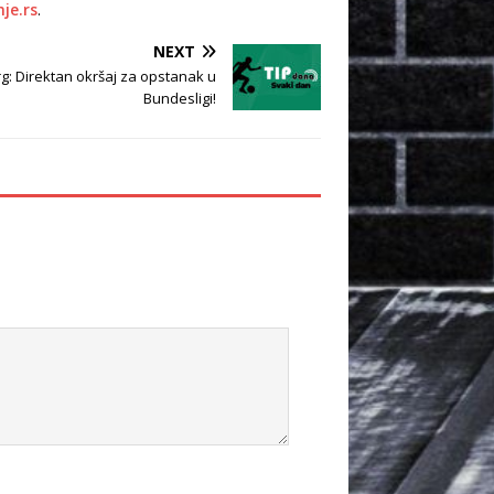
nje.rs
.
NEXT
rg: Direktan okršaj za opstanak u
Bundesligi!