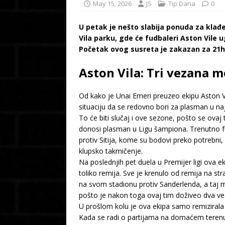
May 15, 2026
JS
Tip Dana
0
U petak je nešto slabija ponuda za klađe
Vila parku, gde će fudbaleri Aston Vile u
Početak ovog susreta je zakazan za 21h
Aston Vila: Tri vezana m
Od kako je Unai Emeri preuzeo ekipu Aston Vi
situaciju da se redovno bori za plasman u na
To će biti slučaj i ove sezone, pošto se ovaj
donosi plasman u Ligu šampiona. Trenutno fud
protiv Sitija, kome su bodovi preko potrebni
klupsko takmičenje.
Na poslednjih pet duela u Premijer ligi ova e
toliko remija. Sve je krenulo od remija na s
na svom stadionu protiv Sanderlenda, a taj me
pošto je nakon toga ovaj tim doživeo dva ve
U prošlom kolu je ova ekipa samo remizirala 
Kada se radi o partijama na domaćem terenu, 