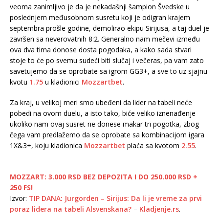
veoma zanimljivo je da je nekadašnji šampion Švedske u
poslednjem međusobnom susretu koji je odigran krajem
septembra prošle godine, demolirao ekipu Sirijusa, a taj duel je
završen sa neverovatnih 8:2. Generalno nam mečevi između
ova dva tima donose dosta pogodaka, a kako sada stvari
stoje to će po svemu sudeći biti slučaj i večeras, pa vam zato
savetujemo da se oprobate sa igrom GG3+, a sve to uz sjajnu
kvotu
1.75
u kladionici
Mozzartbet
.
Za kraj, u velikoj meri smo ubeđeni da lider na tabeli neće
pobedi na ovom duelu, a isto tako, biće veliko iznenađenje
ukoliko nam ovaj susret ne donese makar tri pogotka, zbog
čega vam predlažemo da se oprobate sa kombinacijom igara
1X&3+, koju kladionica
Mozzartbet
plaća sa kvotom
2.55
.
MOZZART: 3.000 RSD BEZ DEPOZITA I DO 250.000 RSD +
250 FS!
Izvor:
TIP DANA: Jurgorden – Sirijus: Da li je vreme za prvi
poraz lidera na tabeli Alsvenskana?
–
Kladjenje.rs
.