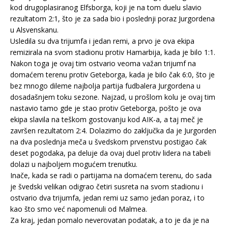
kod drugoplasiranog Elfsborga, koji je na tom duelu slavio
rezultatom 2:1, što je za sada bio i poslednji poraz Jurgordena
u Alsvenskanu.
Usledila su dva trijumfa i jedan remi, a prvo je ova ekipa
remizirala na svom stadionu protiv Hamarbija, kada je bilo 1:1.
Nakon toga je ovaj tim ostvario veoma važan trijumf na
domaćem terenu protiv Geteborga, kada je bilo čak 6:0, što je
bez mnogo dileme najbolja partija fudbalera Jurgordena u
dosadašnjem toku sezone. Najzad, u prošlom kolu je ovaj tim
nastavio tamo gde je stao protiv Geteborga, pošto je ova
ekipa slavila na teškom gostovanju kod AIK-a, a taj meč je
završen rezultatom 2:4. Dolazimo do zaključka da je Jurgorden
na dva poslednja meča u švedskom prvenstvu postigao čak
deset pogodaka, pa deluje da ovaj duel protiv lidera na tabeli
dolazi u najboljem mogućem trenutku.
Inače, kada se radi o partijama na domaćem terenu, do sada
je švedski velikan odigrao četiri susreta na svom stadionu i
ostvario dva trijumfa, jedan remi uz samo jedan poraz, i to
kao što smo već napomenuli od Malmea.
Za kraj, jedan pomalo neverovatan podatak, a to je da je na