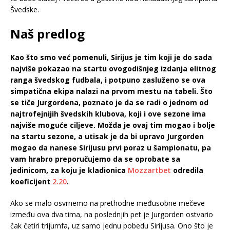
Švedske.
Naš predlog
Kao što smo već pomenuli, Sirijus je tim koji je do sada
najviše pokazao na startu ovogodišnjeg izdanja elitnog
ranga švedskog fudbala, i potpuno zasluženo se ova
simpatična ekipa nalazi na prvom mestu na tabeli. Što
se tiče Jurgordena, poznato je da se radi o jednom od
najtrofejnijih švedskih klubova, koji i ove sezone ima
najviše moguće ciljeve. Možda je ovaj tim mogao i bolje
na startu sezone, a utisak je da bi upravo Jurgorden
mogao da nanese Sirijusu prvi poraz u šampionatu, pa
vam hrabro preporučujemo da se oprobate sa
jedinicom, za koju je kladionica
Mozzartbet
odredila
koeficijent
2.20
.
Ako se malo osvrnemo na prethodne međusobne mečeve
između ova dva tima, na poslednjih pet je Jurgorden ostvario
čak četiri trijumfa, uz samo jednu pobedu Sirijusa. Ono što je