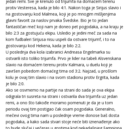
jedan remi. Sve je krenulo od trijumfa na domaćem terenu
protiv Vesteresa, kada je bilo 4:1. Nakon toga je Sirijus slavio i
na gostovanju kod Malmea, koji je po mnogim mišljenjima
glavni favorit za naslov prvaka Švedske. Bio je to jedan
fantastičan meč koji nam je doneo pet pogodaka, a na kraju je
bilo 2:3 za gostujuću ekipu. Usledio je jedini meč za sada na
kom fudbaleri Sirijusa nisu uspeli da ostvare trijumf, i to na
gostovanju kod Hekena, kada je bilo 2:2.
U poslednja dva kola izabranici Andreasa Engelmarka su
ostvarili isto toliko trijumfa. Prvo je lider na tabeli Alsvenskana
slavio na domaćem terenu protiv Kalmara, u duelu koji je
završen pobedom domaćeg tima od 3:2. Najzad, u prošlom
kolu je ovaj tim slavio i na svom stadionu protiv Ergrita, kada
je bilo 2:0.
Ako se osvrnemo na partije na strani do sada je ova ekipa
odigrala tri susreta na strani i ostvarila dva trijumfa uz jedan
remi, a ono što takođe moramo pomenuti je da je u tom
periodu ovaj tim postigao čak osam pogodaka. Generalno,
mečevi ovog tima nam u poslednje vreme donose baš dosta
pogodaka, a kako sada stvari stoje neće biti iznenađenje ako
to bude slučaj i večeras u gostima kod nekadašnjeg šampiona