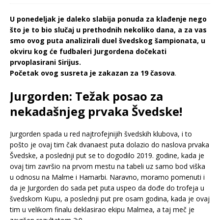
U ponedeljak je daleko slabija ponuda za klađenje nego
što je to bio slučaj u prethodnih nekoliko dana, a za vas
smo ovog puta analizirali duel švedskog šampionata, u
okviru kog će fudbaleri Jurgordena dočekati
prvoplasirani Sirijus.
Početak ovog susreta je zakazan za 19 časova
.
Jurgorden: Težak posao za
nekadašnjeg prvaka Švedske!
Jurgorden spada u red najtrofejnijih švedskih klubova, i to
pošto je ovaj tim čak dvanaest puta dolazio do naslova prvaka
Švedske, a poslednji put se to dogodilo 2019. godine, kada je
ovaj tim završio na prvom mestu na tabeli uz samo bod viška
u odnosu na Malme i Hamarbi. Naravno, moramo pomenuti i
da je Jurgorden do sada pet puta uspeo da dođe do trofeja u
švedskom Kupu, a poslednji put pre osam godina, kada je ovaj
tim u velikom finalu deklasirao ekipu Malmea, a taj meč je