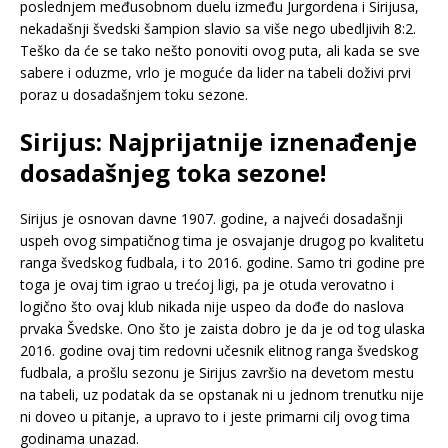
poslednjem međusobnom duelu između Jurgordena i Sirijusa,
nekadašnji švedski šampion slavio sa više nego ubedljivih 8:2.
Teško da će se tako nešto ponoviti ovog puta, ali kada se sve
sabere i oduzme, vrlo je moguće da lider na tabeli doživi prvi
poraz u dosadašnjem toku sezone.
Sirijus: Najprijatnije iznenađenje
dosadašnjeg toka sezone!
Sirijus je osnovan davne 1907. godine, a najveći dosadašnji
uspeh ovog simpatičnog tima je osvajanje drugog po kvalitetu
ranga švedskog fudbala, i to 2016. godine. Samo tri godine pre
toga je ovaj tim igrao u trećoj ligi, pa je otuda verovatno i
logično što ovaj klub nikada nije uspeo da dođe do naslova
prvaka Švedske. Ono što je zaista dobro je da je od tog ulaska
2016. godine ovaj tim redovni učesnik elitnog ranga švedskog
fudbala, a prošlu sezonu je Sirijus završio na devetom mestu
na tabeli, uz podatak da se opstanak ni u jednom trenutku nije
ni doveo u pitanje, a upravo to i jeste primarni cilj ovog tima
godinama unazad.