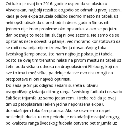
Od kako je ovaj tim 2016. godine uspeo da se plasira u
Alsvenskan, najbolji rezultat dogodio se odmah u prvoj sezoni,
kada je ova ekipa zauzela odlično sedmo mesto na tabeli, uz
neki opšti utisak da u prethodnih deset godina Sirijus niti
jednom nije imao probleme oko opstanka, a ako se po jutru
dan poznaje to neće biti slučaj ni ove sezone. Ne samo da se
opstanak neće dovesti u pitanje, već moramo konstatovati da
se radi o najprijatnijem iznenađenju dosadašnjeg toka
švedskog šampionata, što nam najbolje pokazuje i tabela,
pošto se ovaj tim trenutno nalazi na prvom mestu na tabeli uz
četiri boda viška u odnosu na drugoplasirani Elfsborg, koji na
sve to ima i meč viška, pa deluje da sve ovo nisu mogli da
pretpostave ni oni najveći optimisti.
Do sada je Sirijus odigrao sedam susreta u okviru
ovogodišnjeg izdanja elitnog ranga švedskog fudbala i ostvario
čak šest trijumfa uz samo jedan remi, i treba reći da je ovaj
tim uz petoplasirani Heken jedina neporažena ekipa u
dosadašnjem toku šampionata. Ako se osvrnemo na pet
poslednjih duela, u tom periodu je nekadašnji osvajač drugog
po kvalitetu ranga švedskog fudbala ostvario pet trijumfa uz