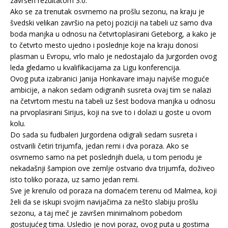
završen rezultatom 3:0.
Ako se za trenutak osvrnemo na prošlu sezonu, na kraju je
švedski velikan završio na petoj poziciji na tabeli uz samo dva
boda manjka u odnosu na četvrtoplasirani Geteborg, a kako je
to četvrto mesto ujedno i poslednje koje na kraju donosi
plasman u Evropu, vrlo malo je nedostajalo da Jurgorden ovog
leda gledamo u kvalifikacijama za Ligu konferencija.
Ovog puta izabranici Janija Honkavare imaju najviše moguće
ambicije, a nakon sedam odigranih susreta ovaj tim se nalazi
na četvrtom mestu na tabeli uz šest bodova manjka u odnosu
na prvoplasirani Sirijus, koji na sve to i dolazi u goste u ovom
kolu.
Do sada su fudbaleri Jurgordena odigrali sedam susreta i
ostvarili četiri trijumfa, jedan remi i dva poraza. Ako se
osvrnemo samo na pet poslednjih duela, u tom periodu je
nekadašnji šampion ove zemlje ostvario dva trijumfa, doživeo
isto toliko poraza, uz samo jedan remi.
Sve je krenulo od poraza na domaćem terenu od Malmea, koji
želi da se iskupi svojim navijačima za nešto slabiju prošlu
sezonu, a taj meč je završen minimalnom pobedom
gostujućeg tima. Usledio je novi poraz, ovog puta u gostima