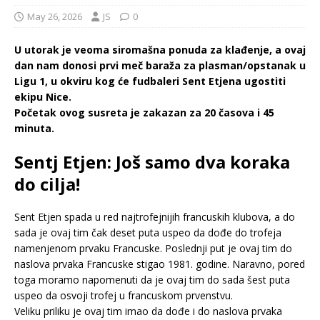
May 26, 2026
JS
0
U utorak je veoma siromašna ponuda za klađenje, a ovaj
dan nam donosi prvi meč baraža za plasman/opstanak u
Ligu 1, u okviru kog će fudbaleri Sent Etjena ugostiti
ekipu Nice.
Početak ovog susreta je zakazan za 20 časova i 45
minuta.
Sentj Etjen: Još samo dva koraka
do cilja!
Sent Etjen spada u red najtrofejnijih francuskih klubova, a do
sada je ovaj tim čak deset puta uspeo da dođe do trofeja
namenjenom prvaku Francuske. Poslednji put je ovaj tim do
naslova prvaka Francuske stigao 1981. godine. Naravno, pored
toga moramo napomenuti da je ovaj tim do sada šest puta
uspeo da osvoji trofej u francuskom prvenstvu.
Veliku priliku je ovaj tim imao da dođe i do naslova prvaka