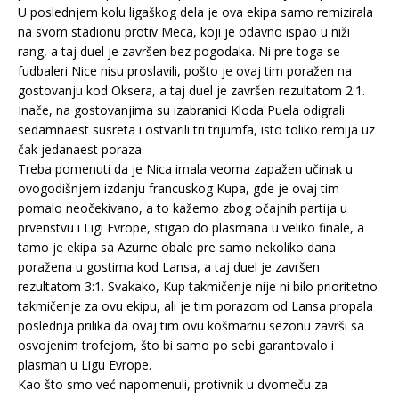
U poslednjem kolu ligaškog dela je ova ekipa samo remizirala
na svom stadionu protiv Meca, koji je odavno ispao u niži
rang, a taj duel je završen bez pogodaka. Ni pre toga se
fudbaleri Nice nisu proslavili, pošto je ovaj tim poražen na
gostovanju kod Oksera, a taj duel je završen rezultatom 2:1.
Inače, na gostovanjima su izabranici Kloda Puela odigrali
sedamnaest susreta i ostvarili tri trijumfa, isto toliko remija uz
čak jedanaest poraza.
Treba pomenuti da je Nica imala veoma zapažen učinak u
ovogodišnjem izdanju francuskog Kupa, gde je ovaj tim
pomalo neočekivano, a to kažemo zbog očajnih partija u
prvenstvu i Ligi Evrope, stigao do plasmana u veliko finale, a
tamo je ekipa sa Azurne obale pre samo nekoliko dana
poražena u gostima kod Lansa, a taj duel je završen
rezultatom 3:1. Svakako, Kup takmičenje nije ni bilo prioritetno
takmičenje za ovu ekipu, ali je tim porazom od Lansa propala
poslednja prilika da ovaj tim ovu košmarnu sezonu završi sa
osvojenim trofejom, što bi samo po sebi garantovalo i
plasman u Ligu Evrope.
Kao što smo već napomenuli, protivnik u dvomeču za