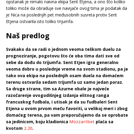
opstanak je nimalo naivna ekipa Sent Etjena, a ono što koliko
toliko može da obraduje sve navijače ovog tima je podatak da
je Nica na poslednjih pet međusobnih susreta protiv Sent
Etjena ostvarila isto toliko trijumfa.
Naš predlog
Svakako da se radi o jednom veoma teškom duelu za
prognoziranje, pogotovu što će oba tima dati sve od
sebe da dođu do trijumfa. Sent Etjen igra generalno
veoma dobro u poslednje vreme na svom stadionu, pa je
tako ova ekipa na poslednjih osam duela na domaćem
terenu ostvarila sedam trijumfa uz samo jedan poraz.
Sa druge strane, tim sa Azurne obale je najveće
razočarenje ovogodišnjeg izdanja elitnog ranga
francuskog fudbala, i utisak je da su fudbaleri Sent
Etjena u ovom prvom meču favoriti, u velikoj meri i zbog
domaćeg terena, pa vam preporučujemo da se oprobate
sa jedinicom, koju kladionica
Mozzartbet
plaća sa
kvotom
2.20
.