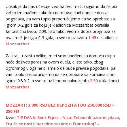
Utisak je da nas očekuje veoma tvrd meč, i sigurno da će biti
veliko iznenađenje ukoliko nam ovaj duel donese dosta
pogodaka, pa vam toplo preporučujemo da se oprobate sa
igrom 0-2 gola za koju je kladionica Mozzartbet odredila
fantastičnu kvotu 2.09. Isto tako, veoma dobra prognoza za
ovaj meč je i igra 0-3 gola, a sve to uz kvotu
1.45
u kladionici
Mozzartbet
.
Za kraj, u zaista velikoj meri smo ubeđeni da domaća ekipa
neće doživeti poraz na ovom duelu, a isto tako, zbog
ogromnog uloga ne bi smelo da bude previše pogodaka, pa
vam toplo preporučujemo da se oprobate sa kombinacijom
igara 1X&0-2, a sve to uz fenomenalnu kvotu
2.50
u kladionici
Mozzartbet
.
MOZZART: 3.000 RSD BEZ DEPOZITA I DO 250.000 RSD +
250 FS!
Izvor:
TIP DANA: Sent Etjen – Nica: Zeleno ili azurno-plavo,
šta će se nositi naredne sezone u Francuskoj?
–