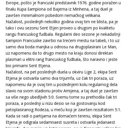
Evrope, pošto je francuski predstavnik 1976. godine poražen u
finalu Kupa šampiona od Bajerna iz Minhena, a taj duel je
završen minimalnom pobedom nemačkog velikana.
Nažalost, poslednjih nekoliko godina ovaj tim ne blista, pa je
tako i ovu sezonu Sent Etjen proveo u drugom po kvalitetu
rangu francuskog fudbala. Regularni deo sezone je nekadašnji
šampion Francuske završio na trećem mestu na tabeli, i to uz
samo dva boda manjka u odnosu na drugoplasirani Le Man,
uz napomenu da to drugo mesto na kraju donosi direktan
plasman u elitni rang francuskog fudbala, što naravno i jeste
bio primarni Sent Etjena.
Nažalost, na pet poslednjih duela u okviru Lige 2, ekipa Sent
Etjena je ostvarila samo dva trijumfa, uz čak tri poraza, uz
napomenu da je ovaj tim u poslednjem kolu regularnog dela
slavio na svom stadionu protiv Amijena, a taj duel je završen
sa više nego ubedljivih 5:0. Svemu tome su prethodila čak tri
poraza, a poslednji u nizu desio se na gostovanju kod
petoplasiranog Rodeza, u meču koji je završen rezultatom 5:1.
Kada se radi o partijama na domaćem terenu, ekipa Sent
Etjena je odigrala sedamnaest susreta i ostvarila jedanaest