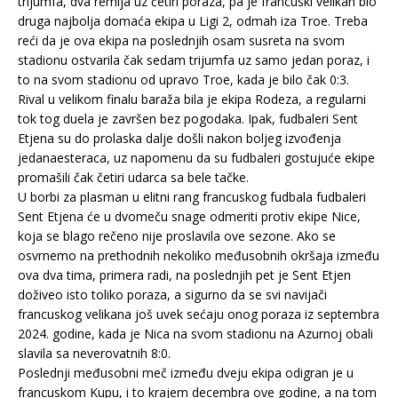
trijumfa, dva remija uz četiri poraza, pa je francuski velikan bio
druga najbolja domaća ekipa u Ligi 2, odmah iza Troe. Treba
reći da je ova ekipa na poslednjih osam susreta na svom
stadionu ostvarila čak sedam trijumfa uz samo jedan poraz, i
to na svom stadionu od upravo Troe, kada je bilo čak 0:3.
Rival u velikom finalu baraža bila je ekipa Rodeza, a regularni
tok tog duela je završen bez pogodaka. Ipak, fudbaleri Sent
Etjena su do prolaska dalje došli nakon boljeg izvođenja
jedanaesteraca, uz napomenu da su fudbaleri gostujuće ekipe
promašili čak četiri udarca sa bele tačke.
U borbi za plasman u elitni rang francuskog fudbala fudbaleri
Sent Etjena će u dvomeču snage odmeriti protiv ekipe Nice,
koja se blago rečeno nije proslavila ove sezone. Ako se
osvrnemo na prethodnih nekoliko međusobnih okršaja između
ova dva tima, primera radi, na poslednjih pet je Sent Etjen
doživeo isto toliko poraza, a sigurno da se svi navijači
francuskog velikana još uvek sećaju onog poraza iz septembra
2024. godine, kada je Nica na svom stadionu na Azurnoj obali
slavila sa neverovatnih 8:0.
Poslednji međusobni meč između dveju ekipa odigran je u
francuskom Kupu, i to krajem decembra ove godine, a na tom