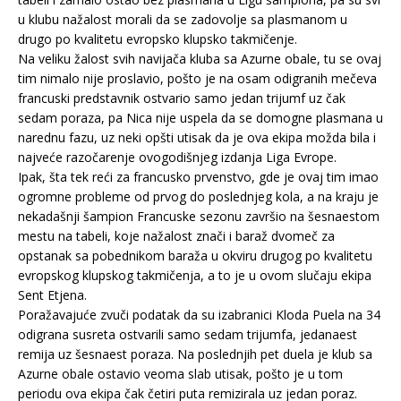
u klubu nažalost morali da se zadovolje sa plasmanom u
drugo po kvalitetu evropsko klupsko takmičenje.
Na veliku žalost svih navijača kluba sa Azurne obale, tu se ovaj
tim nimalo nije proslavio, pošto je na osam odigranih mečeva
francuski predstavnik ostvario samo jedan trijumf uz čak
sedam poraza, pa Nica nije uspela da se domogne plasmana u
narednu fazu, uz neki opšti utisak da je ova ekipa možda bila i
najveće razočarenje ovogodišnjeg izdanja Liga Evrope.
Ipak, šta tek reći za francusko prvenstvo, gde je ovaj tim imao
ogromne probleme od prvog do poslednjeg kola, a na kraju je
nekadašnji šampion Francuske sezonu završio na šesnaestom
mestu na tabeli, koje nažalost znači i baraž dvomeč za
opstanak sa pobednikom baraža u okviru drugog po kvalitetu
evropskog klupskog takmičenja, a to je u ovom slučaju ekipa
Sent Etjena.
Poražavajuće zvuči podatak da su izabranici Kloda Puela na 34
odigrana susreta ostvarili samo sedam trijumfa, jedanaest
remija uz šesnaest poraza. Na poslednjih pet duela je klub sa
Azurne obale ostavio veoma slab utisak, pošto je u tom
periodu ova ekipa čak četiri puta remizirala uz jedan poraz.