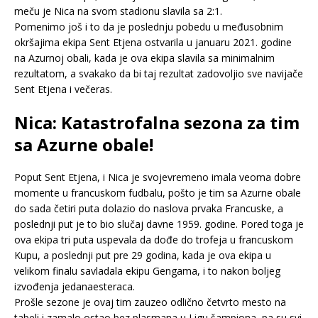
meču je Nica na svom stadionu slavila sa 2:1.
Pomenimo još i to da je poslednju pobedu u međusobnim
okršajima ekipa Sent Etjena ostvarila u januaru 2021. godine
na Azurnoj obali, kada je ova ekipa slavila sa minimalnim
rezultatom, a svakako da bi taj rezultat zadovoljio sve navijače
Sent Etjena i večeras.
Nica: Katastrofalna sezona za tim
sa Azurne obale!
Poput Sent Etjena, i Nica je svojevremeno imala veoma dobre
momente u francuskom fudbalu, pošto je tim sa Azurne obale
do sada četiri puta dolazio do naslova prvaka Francuske, a
poslednji put je to bio slučaj davne 1959. godine. Pored toga je
ova ekipa tri puta uspevala da dođe do trofeja u francuskom
Kupu, a poslednji put pre 29 godina, kada je ova ekipa u
velikom finalu savladala ekipu Gengama, i to nakon boljeg
izvođenja jedanaesteraca.
Prošle sezone je ovaj tim zauzeo odlično četvrto mesto na
tabeli i zamalo ostao bez plasmana u Ligu šampiona, pa su svi