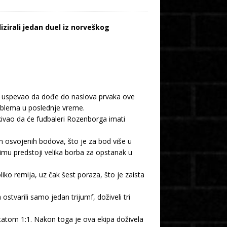
zirali jedan duel iz norveškog
ta uspevao da dođe do naslova prvaka ove
roblema u poslednje vreme.
kivao da će fudbaleri Rozenborga imati
 osvojenih bodova, što je za bod više u
timu predstoji velika borba za opstanak u
ko remija, uz čak šest poraza, što je zaista
varili samo jedan trijumf, doživeli tri
tatom 1:1. Nakon toga je ova ekipa doživela