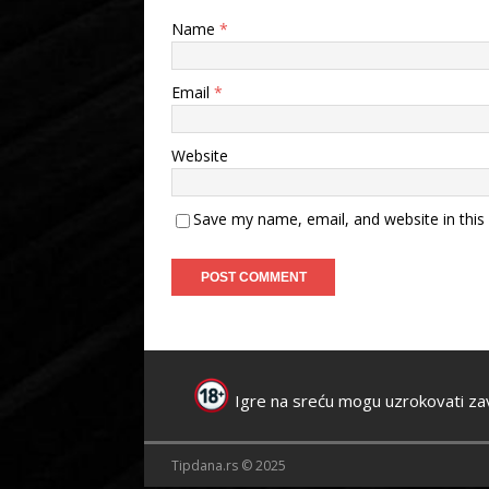
Name
*
Email
*
Website
Save my name, email, and website in this
Igre na sreću mogu uzrokovati za
Tipdana.rs © 2025