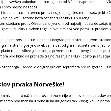
oji je završen pobedom domaćeg tima od 3:0, uz napomenu da je Viki
i prvo mesto na tabeli.
, i to na domaćem terenu protiv neugodnog Lilestrema, kada je bilo 2
 koje na kraju sezone nažalost znači i selidbu u niži rang.
vom stadionu protiv Olesunda, u jednom od najboljih duela dosadašn
a gostujuću ekipu. Nakon toga je ovaj tim doživeo poraz i u prošlom k
da je pretposlednji tim na tabeli odigrao pet susreta na svom stadion
 igra na strani, gde je ova ekipa na pet odigranih susreta samo jednom
 platio trener Alfred Johanson, a privremeni trener ovog kluba je pos
mora pod hitno da pronađe trajno rešenje na klupi, pošto je situacija 
 Rozenborga i Bodea je odigran krajem septembra prošle godine, uz 
aslov prvaka Norveške!
nivou, a to nažalost prošle sezone nije bilo dovoljno za naslov pr
 uz samo bod manjka u odnosu na drugoplasirani Viking, koji je poma