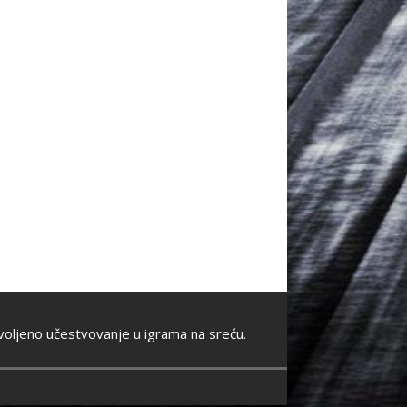
oljeno učestvovanje u igrama na sreću.