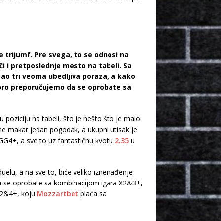
e trijumf. Pre svega, to se odnosi na
i i pretposlednje mesto na tabeli. Sa
zao tri veoma ubedljiva poraza, a kako
abro preporučujemo da se oprobate sa
ziciju na tabeli, što je nešto što je malo
e makar jedan pogodak, a ukupni utisak je
G4+, a sve to uz fantastičnu kvotu
2.35
u
elu, a na sve to, biće veliko iznenađenje
a se oprobate sa kombinacijom igara X2&3+,
X2&4+, koju
Mozzartbet
plaća sa