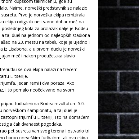
elitnom klupskom takmičenju, gde su
alo. Naime, norveški predstavnik se nalazio
a susreta. Prvo je norveška ekipa remizirala
va ekipa odigrala nestvarno dobar meč na
 poslednjeg kola za prolazak dalje je Bodeu
, a taj duel na jednom od najleopših stadiona
ašao na 23. mestu na tabeli, koje je ujedno i
a iz Lisabona, a u prvom duelu je norveškii
 sjajan meč i nakon produžetaka slavio
renutku se ova ekipa nalazi na trećem
rtu Elitserije.
trijumfa, jedan remi i dva poraza. Ako
raz, i to pomalo neočekivano na svom
 pripao fudbalerima Bodea rezultatom 5:0.
 u norveškom šampionatu, a taj duel je
stopni trijumf u Elitseriji, i to na domaćem
postigla čak dvanaest pogodaka.
ao pet susreta van svog terena i ostvario tri
emeno harao norveškim fudbalom, ali ova ekipa