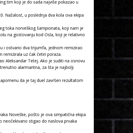
ng tim koji je do sada najviše pokazao u
:0. Nažalost, u poslednja dva kola ova ekipa
jeg toka norveškog šampionata, koji nam je
olu na gostovanju kod Osla, koji je relativno
u i ostvario dva trijumfa, jednom remizirao
 remizirala uz čak četiri poraza.
tao Aleksandar Tetej. Ako je suditi na osnovu
trenutno alarmantna, za šta je najbolji
napomenu da je taj duel završen rezultatom
vaka Noveške, pošto je ova simpatična ekipa
lo neočekivano stigao do naslova prvaka