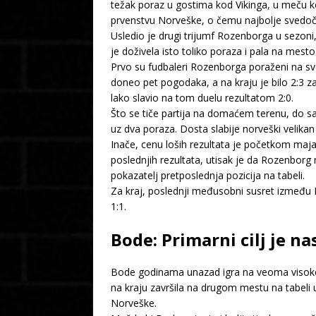
težak poraz u gostima kod Vikinga, u meču k
prvenstvu Norveške, o čemu najbolje svedoči 
Usledio je drugi trijumf Rozenborga u sezoni
je doživela isto toliko poraza i pala na mesto
Prvo su fudbaleri Rozenborga poraženi na s
doneo pet pogodaka, a na kraju je bilo 2:3 z
lako slavio na tom duelu rezultatom 2:0.
Što se tiče partija na domaćem terenu, do sa
uz dva poraza. Dosta slabije norveški velikan
Inače, cenu loših rezultata je početkom maja
poslednjih rezultata, utisak je da Rozenborg 
pokazatelj pretposlednja pozicija na tabeli.
Za kraj, poslednji međusobni susret između
1:1.
Bode: Primarni cilj je n
Bode godinama unazad igra na veoma visokom 
na kraju završila na drugom mestu na tabeli
Norveške.