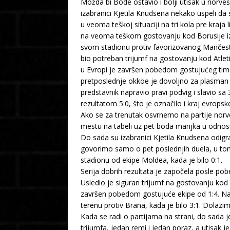
Možda bi Bode ostavio i bolji utisak u norv
izabranici Kjetila Knudsena nekako uspeli da
u veoma teškoj situaciji na tri kola pre kraja
na veoma teškom gostovanju kod Borusije iz
svom stadionu protiv favorizovanog Mančeste
bio potreban trijumf na gostovanju kod Atlet
u Evropi je završen pobedom gostujućeg tima o
pretposlednje okkoe je dovoljno za plasman u 
predstavnik napravio pravi podvig i slavio sa
rezultatom 5:0, što je označilo i kraj evropsk
Ako se za trenutak osvrnemo na partije nor
mestu na tabeli uz pet boda manjka u odnosu n
Do sada su izabranici Kjetila Knudsena odigra
govorimo samo o pet poslednjih duela, u tom
stadionu od ekipe Moldea, kada je bilo 0:1.
Serija dobrih rezultata je započela posle p
Usledio je siguran trijumf na gostovanju ko
završen pobedom gostujuće ekipe od 1:4. Najz
terenu protiv Brana, kada je bilo 3:1. Dolaz
Kada se radi o partijama na strani, do sada j
trijumfa, jedan remi i jedan poraz, a utisak 