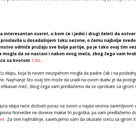
 interesantan susret, u kom će i jedni i drugi želeti da ostvar
 proslavila u dosadašnjem toku sezone, o čemu najbolje svedoč
nstvo odmiče pružaju sve bolje partije, pa je tako ovaj tim ve
erija mogla da se nastavi i nakon ovog meča, zbog čega vam hr
aća sa kvotom
1.62
.
ekipu, koja bi novim neuspehom mogla da padne čak i na poslednju po
e. Najmanje što ovaj tim može da uradi na ovom duelu je da postign
 efikasan meč, zbog čega vam predlažemo da se oprobate sa igrom G
juća ekipa neće doživeti poraz na ovom u najavi veoma zanimljivom du
piona Norveške ne donese makar tri pogotka, pa vam predlažemo d
et.
Za one najhrabrije, savetujemo vam da okušate sreću sa igrom 