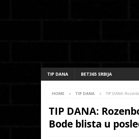
TIP DANA
BET365 SRBIJA
HOME
TIP DANA
TIP DANA: Rozenb
TIP DANA: Rozenbo
Bode blista u posl