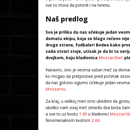
sve to mora da potvrdi i na terenu.
Naš predlog
Sva je prilika da nas očekuje jedan veoma
domaću ekipu, koja se blago rečeno nije
druge strane, fudbaleri Bodea kako prve
sada stvari stoje, utisak je da bi ta s
dvojkom, koju kladionica
Mozzartbet
pl
Naravno, ovo je veoma važan meč za domaću 
ko mogao da pretpostavi pred početak sezon
da nas gotovo sigurno očekuje jedan veoma
Mozzartu
.
Za kraj, u velikoj meri smo ubeđeni da gostu
ukoliko nam ovaj meč između dva bivša šam
a sve to uz kvotu
1.85
u kladionici
Mozzartb
fenomenalnom kvotom
2.60
.