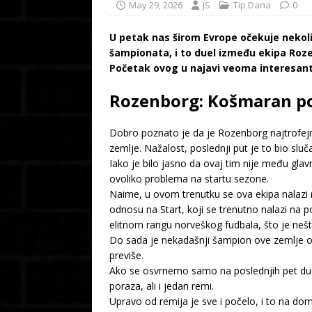
May 29, 2026
JS
Tip Dana
0
U petak nas širom Evrope očekuje nekoli
šampionata, i to duel između ekipa Roz
Početak ovog u najavi veoma interesant
Rozenborg: Košmaran po
Dobro poznato je da je Rozenborg najtrofejn
zemlje. Nažalost, poslednji put je to bio sl
Iako je bilo jasno da ovaj tim nije među gla
ovoliko problema na startu sezone.
Naime, u ovom trenutku se ova ekipa nalazi 
odnosu na Start, koji se trenutno nalazi na p
elitnom rangu norveškog fudbala, što je nešto
Do sada je nekadašnji šampion ove zemlje odi
previše.
Ako se osvrnemo samo na poslednjih pet duel
poraza, ali i jedan remi.
Upravo od remija je sve i počelo, i to na do