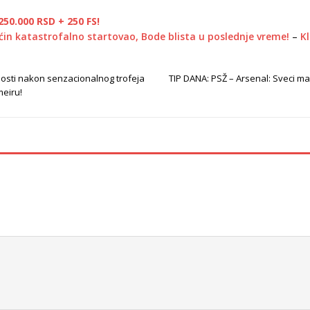
50.000 RSD + 250 FS!
n katastrofalno startovao, Bode blista u poslednje vreme!
–
Kl
Gosti nakon senzacionalnog trofeja
TIP DANA: PSŽ – Arsenal: Sveci ma
meiru!