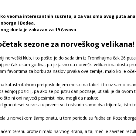
ko veoma interesantnih susreta, a za vas smo ovog puta anali
enborga i Bodea.
nog duela je zakazan za 19 časova.
četak sezone za norveškog velikana!
iji norveški klub, i to pošto je do sada tim iz Trondhajma čak 26 pu
učaj pre čak osam godina, pa je jasno da norveški velikan ima dosta p
vnim favoritima za borbu za naslov prvaka ove zemlje, malo ko je oče
na katastrofalnom pretposlednjem mestu na tabeli i to uz samo osam
oslednjoj poziciji, pa ako se po jutru dan poznaje, utisak je da ovom 
 što ni oni najveći pesimisti nisu mogli da naslute.
grao deset susreta u prvenstvu i ostvario samo dva trijumfa, isto toli
a u norveškom šampionatu, u tom periodu su fudbaleri Rozenborga ost
maćem terenu protiv nimalo naivnog Brana, a taj meč je završen rezul