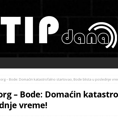
org – Bode: Domaćin katastrofalno startovao, Bode blista u poslednje vr
rg – Bode: Domaćin katastro
ednje vreme!