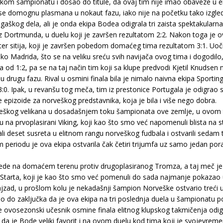
eškom šampionatu i došao do titule, da ovaj tim nije imao obaveze u 
 se domognu plasmana u nokaut fazu, iako nije na početku tako izgled
 ligaškog dela, ali je onda ekipa Bodea odigrala tri zaista spektakularn
 Dortmunda, u duelu koji je završen rezultatom 2:2. Nakon toga je o
r sitija, koji je završen pobedom domaćeg tima rezultatom 3:1. Uoči
iko Madrida, što se na veliku sreću svih navijača ovog tima i dogodilo
d 1:2, pa se na taj način tim koji sa klupe predvodi Kjetil Knudsen n
drugu fazu. Rival u osmini finala bila je nimalo naivna ekipa Sporting
 3:0. Ipak, u revanšu tog meča, tim iz prestonice Portugala je odigrao
e epizoide za norveškog predstavnika, koja je bila i više nego dobra.
veškog velikana u dosadašnjem toku šampionata ove zemlje, u ovom t
a prvoplasirani Viking, koji kao što smo već napomenuli blista na sta
li deset susreta u elitnom rangu norveškog fudbala i ostvarili sedam 
 periodu je ova ekipa ostvarila čak četiri trijumfa uz samo jedan po
obede na domaćem terenu protiv drugoplasiranog Tromza, a taj meč je
d Starta, koji je kao što smo već pomenuli do sada najmanje pokazao
ad, u prošlom kolu je nekadašnji šampion Norveške ostvario treći uza
imo do zaključka da je ova ekipa na tri poslednja duela u šampionatu 
e ovosezonski učesnik osmine finala elitnog klupskog takmičenja odigr
je da je Bode veliki favorit i na ovom duelu kod tima koji je svojevr