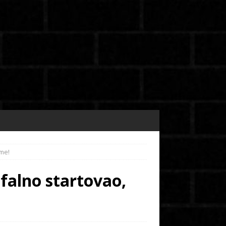
eme!
falno startovao,