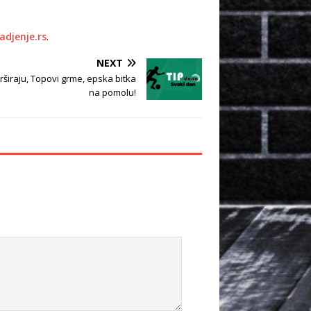
adjenje.rs
.
NEXT
rširaju, Topovi grme, epska bitka
na pomolu!