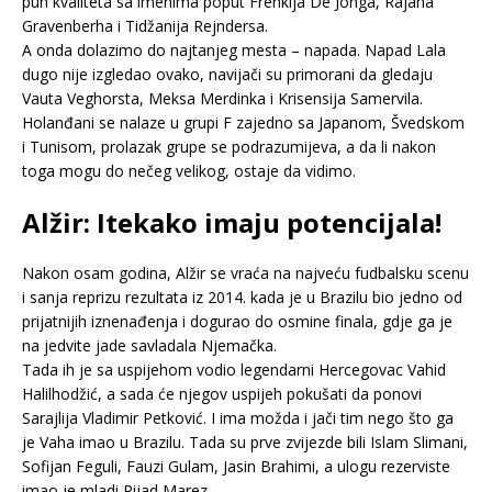
pun kvaliteta sa imenima poput Frenkija De Jonga, Rajana
Gravenberha i Tidžanija Rejndersa.
A onda dolazimo do najtanjeg mesta – napada. Napad Lala
dugo nije izgledao ovako, navijači su primorani da gledaju
Vauta Veghorsta, Meksa Merdinka i Krisensija Samervila.
Holanđani se nalaze u grupi F zajedno sa Japanom, Švedskom
i Tunisom, prolazak grupe se podrazumijeva, a da li nakon
toga mogu do nečeg velikog, ostaje da vidimo.
Alžir: Itekako imaju potencijala!
Nakon osam godina, Alžir se vraća na najveću fudbalsku scenu
i sanja reprizu rezultata iz 2014. kada je u Brazilu bio jedno od
prijatnijih iznenađenja i dogurao do osmine finala, gdje ga je
na jedvite jade savladala Njemačka.
Tada ih je sa uspijehom vodio legendarni Hercegovac Vahid
Halilhodžić, a sada će njegov uspijeh pokušati da ponovi
Sarajlija Vladimir Petković. I ima možda i jači tim nego što ga
je Vaha imao u Brazilu. Tada su prve zvijezde bili Islam Slimani,
Sofijan Feguli, Fauzi Gulam, Jasin Brahimi, a ulogu rezerviste
imao je mladi Rijad Marez.