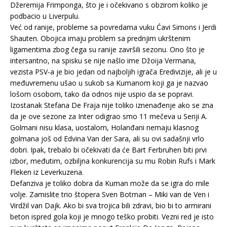
Džeremija Frimponga, što je i očekivano s obzirom koliko je
podbacio u Liverpulu.
Već od ranije, probleme sa povredama vuku Ćavi Simons i Jerdi
Shauten. Obojica imaju problem sa prednjim ukrštenim
ligamentima zbog čega su ranije završili sezonu. Ono što je
intersantno, na spisku se nije našlo ime Džoija Vermana,
vezista PSV-a je bio jedan od najboljih igrača Eredivizije, ali je u
međuvremenu ušao u sukob sa Kumanom koji ga je nazvao
lošom osobom, tako da odnos nije uspio da se popravi.
Izostanak Stefana De Fraja nije toliko iznenađenje ako se zna
da je ove sezone za Inter odigrao smo 11 mečeva u Seriji A.
Golmani nisu klasa, uostalom, Holanđani nemaju klasnog
golmana još od Edvina Van der Sara, ali su ovi sadašnji vrlo
dobri. Ipak, trebalo bi očekivati da će Bart Ferbruhen biti prvi
izbor, međutim, ozbiljna konkurencija su mu Robin Rufs i Mark
Fleken iz Leverkuzena.
Defanziva je toliko dobra da Kuman može da se igra do mile
volje. Zamislite trio štopera Sven Botman – Miki van de Ven i
Virdžil van Dajk. Ako bi sva trojica bili zdravi, bio bi to armirani
beton ispred gola koji je mnogo teško probiti. Vezni red je isto