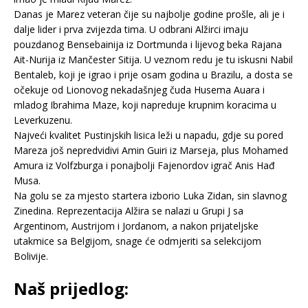
Danas je Marez veteran čije su najbolje godine prošle, ali je i
dalje lider i prva zvijezda tima. U odbrani Alžirci imaju
pouzdanog Bensebainija iz Dortmunda i lijevog beka Rajana
Ait-Nurija iz Mančester Sitija. U veznom redu je tu iskusni Nabil
Bentaleb, koji je igrao i prije osam godina u Brazilu, a dosta se
očekuje od Lionovog nekadašnjeg čuda Husema Auara i
mladog Ibrahima Maze, koji napreduje krupnim koracima u
Leverkuzenu.
Najveći kvalitet Pustinjskih lisica leži u napadu, gdje su pored
Mareza još nepredvidivi Amin Guiri iz Marseja, plus Mohamed
Amura iz Volfzburga i ponajbolji Fajenordov igrač Anis Hađ
Musa.
Na golu se za mjesto startera izborio Luka Zidan, sin slavnog
Zinedina. Reprezentacija Alžira se nalazi u Grupi J sa
Argentinom, Austrijom i Jordanom, a nakon prijateljske
utakmice sa Belgijom, snage će odmjeriti sa selekcijom
Bolivije.
Naš prijedlog: