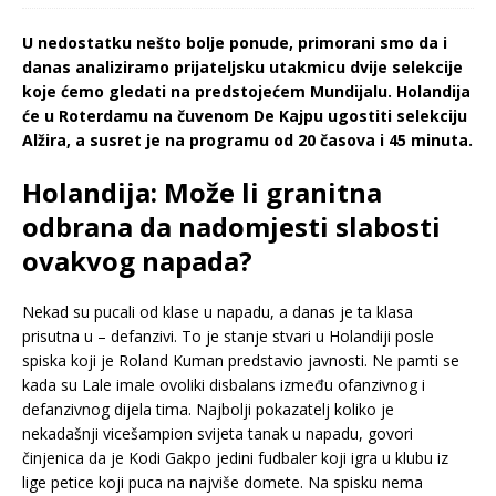
U nedostatku nešto bolje ponude, primorani smo da i
danas analiziramo prijateljsku utakmicu dvije selekcije
koje ćemo gledati na predstojećem Mundijalu. Holandija
će u Roterdamu na čuvenom De Kajpu ugostiti selekciju
Alžira, a susret je na programu od 20 časova i 45 minuta.
Holandija: Može li granitna
odbrana da nadomjesti slabosti
ovakvog napada?
Nekad su pucali od klase u napadu, a danas je ta klasa
prisutna u – defanzivi. To je stanje stvari u Holandiji posle
spiska koji je Roland Kuman predstavio javnosti. Ne pamti se
kada su Lale imale ovoliki disbalans između ofanzivnog i
defanzivnog dijela tima. Najbolji pokazatelj koliko je
nekadašnji vicešampion svijeta tanak u napadu, govori
činjenica da je Kodi Gakpo jedini fudbaler koji igra u klubu iz
lige petice koji puca na najviše domete. Na spisku nema