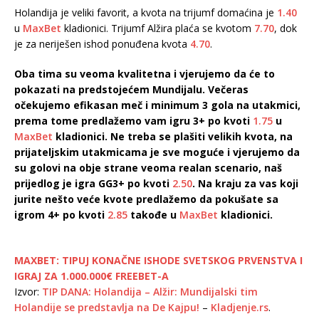
Holandija je veliki favorit, a kvota na trijumf domaćina je
1.40
u
MaxBet
kladionici. Trijumf Alžira plaća se kvotom
7.70
, dok
je za neriješen ishod ponuđena kvota
4.70
.
Oba tima su veoma kvalitetna i vjerujemo da će to
pokazati na predstojećem Mundijalu. Večeras
očekujemo efikasan meč i minimum 3 gola na utakmici,
prema tome predlažemo vam igru 3+ po kvoti
1.75
u
MaxBet
kladionici. Ne treba se plašiti velikih kvota, na
prijateljskim utakmicama je sve moguće i vjerujemo da
su golovi na obje strane veoma realan scenario, naš
prijedlog je igra GG3+ po kvoti
2.50
. Na kraju za vas koji
jurite nešto veće kvote predlažemo da pokušate sa
igrom 4+ po kvoti
2.85
takođe u
MaxBet
kladionici.
MAXBET: TIPUJ KONAČNE ISHODE SVETSKOG PRVENSTVA I
IGRAJ ZA 1.000.000€ FREEBET-A
Izvor:
TIP DANA: Holandija – Alžir: Mundijalski tim
Holandije se predstavlja na De Kajpu!
–
Kladjenje.rs
.