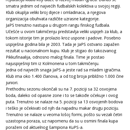
smatra jednim od najvećih fudbalskih kolektiva u svojoj regiji.
Klub okuplja veliki broj dijece i omladinaca, a njegova
organizacija obuhvata različite uzrasne kategorije.
JaPS trenutno nastupa u drugom rangu finskog fudbala.
Učešće u ovom takmičenju predstavlja veliki uspijeh za klub, a
tokom istorije tim je prolazio kroz uspone i padove. Posebno
uspiješna godina bila je 2003. Tada je JaPS ostvario zapažen
rezultat u nacionalnom kupu. Klub je stigao do takozvanog
Pikkufinaalija, odnosno malog finala. Time je postao
najuspiješniji tim iz Kolmonena u tom takmičenju.
Jedna od najvećih snaga JaPS-a jeste rad sa mladim igračima.
Klub ima oko 1.400 članova, a od tog broja približno 1.000 čine
juniori.
Prethodnu sezonu okončali su na 7. poziciji sa 32 osvojena
boda, daleko od opasne zone i to se takođe očekuje i ovog
puta. Trenutno se nalaze na 5. poziciji sa 13 osvojenih bodova
i teško je očekivati od njih da napadnu makar drugu poziciju.
Trenutno se nalaze u veoma lošoj formi, pošto su vezali četiri
uzastopna poraza, uz napomenu da su u osmini finala kupa
poraženi od aktuelnog šampiona KuPS-a.