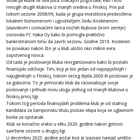
situacija kluba se dva puta značajno pogoršala, kao i kod
mnogih drugih klubova iz manjih sredina u Finskoj. Prvi put
tokom sezone 2008/09, kada je grupa investitora predvođena
lokalnim biznismenom i ugostiteljem Sedu Koskinenom
(vlasnikom i osnivačem lanca noćnih klubova širom zemlje)
osnovala FC Haka Oy kako bi pomogla praktično
bankrotiranom timu da završi sezonu. Godine 2010. Koskinen
se povukao nakon što je u klub uložio oko milion evra
sopstvenog novca.
Od tada je poslovanje kluba reorganizovano kako bi postalo
finansijski održivije. Tim, koji je bio jedan od najuspješnijih i
najuglednijih u Finskoj, tokom većeg dijela 2000-ih poslovao je
sa gubicima. To je primoralo klub da racionalizuje svoje
poslovanje i prihvati novu ulogu jednog od manjih klubova u
finskoj prvoj ligi.
Tokom tog perioda finansijskih problema klub je od stalnog
kandidata za šampionsku titulu postao ekipa koja se uglavnom
borila za opstanak.
Klub se konačno vratio u elitu 2020. godine nakon gotovo
savršene sezone u drugoj ligi.
U decembru 2025. godine požar koji je izazvao navijač uništio