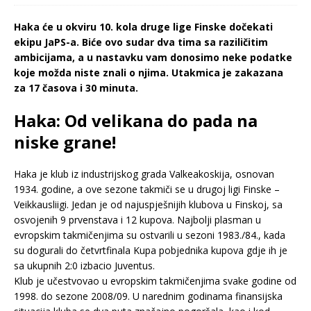
Haka će u okviru 10. kola druge lige Finske dočekati
ekipu JaPS-a. Biće ovo sudar dva tima sa raziličitim
ambicijama, a u nastavku vam donosimo neke podatke
koje možda niste znali o njima. Utakmica je zakazana
za 17 časova i 30 minuta.
Haka: Od velikana do pada na
niske grane!
Haka je klub iz industrijskog grada Valkeakoskija, osnovan
1934. godine, a ove sezone takmiči se u drugoj ligi Finske –
Veikkausliigi. Jedan je od najuspješnijih klubova u Finskoj, sa
osvojenih 9 prvenstava i 12 kupova. Najbolji plasman u
evropskim takmičenjima su ostvarili u sezoni 1983./84., kada
su dogurali do četvrtfinala Kupa pobjednika kupova gdje ih je
sa ukupnih 2:0 izbacio Juventus.
Klub je učestvovao u evropskim takmičenjima svake godine od
1998. do sezone 2008/09. U narednim godinama finansijska