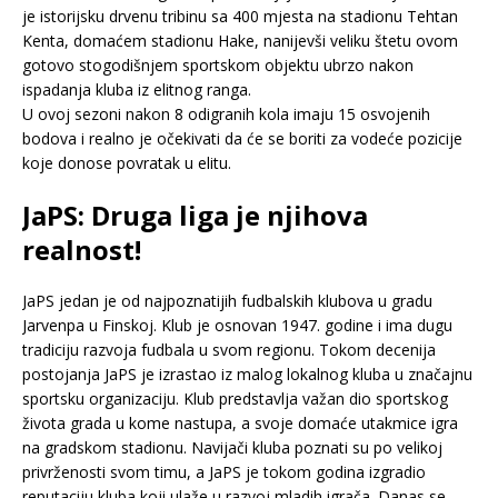
je istorijsku drvenu tribinu sa 400 mjesta na stadionu Tehtan
Kenta, domaćem stadionu Hake, nanijevši veliku štetu ovom
gotovo stogodišnjem sportskom objektu ubrzo nakon
ispadanja kluba iz elitnog ranga.
U ovoj sezoni nakon 8 odigranih kola imaju 15 osvojenih
bodova i realno je očekivati da će se boriti za vodeće pozicije
koje donose povratak u elitu.
JaPS: Druga liga je njihova
realnost!
JaPS jedan je od najpoznatijih fudbalskih klubova u gradu
Jarvenpa u Finskoj. Klub je osnovan 1947. godine i ima dugu
tradiciju razvoja fudbala u svom regionu. Tokom decenija
postojanja JaPS je izrastao iz malog lokalnog kluba u značajnu
sportsku organizaciju. Klub predstavlja važan dio sportskog
života grada u kome nastupa, a svoje domaće utakmice igra
na gradskom stadionu. Navijači kluba poznati su po velikoj
privrženosti svom timu, a JaPS je tokom godina izgradio
reputaciju kluba koji ulaže u razvoj mladih igrača. Danas se