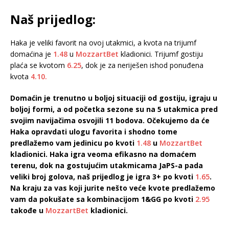
Naš prijedlog:
Haka je veliki favorit na ovoj utakmici, a kvota na trijumf
domaćina je
1.48
u
MozzartBet
kladionici. Trijumf gostiju
plaća se kvotom
6.25
, dok je za neriješen ishod ponuđena
kvota
4.10.
Domaćin je trenutno u boljoj situaciji od gostiju, igraju u
boljoj formi, a od početka sezone su na 5 utakmica pred
svojim navijačima osvojili 11 bodova. Očekujemo da će
Haka opravdati ulogu favorita i shodno tome
predlažemo vam jedinicu po kvoti
1.48
u
MozzartBet
kladionici. Haka igra veoma efikasno na domaćem
terenu, dok na gostujućim utakmicama JaPS-a pada
veliki broj golova, naš prijedlog je igra 3+ po kvoti
1.65
.
Na kraju za vas koji jurite nešto veće kvote predlažemo
vam da pokušate sa kombinacijom 1&GG po kvoti
2.95
takođe u
MozzartBet
kladionici.