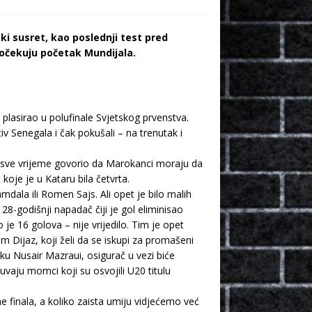
ski susret, kao poslednji test pred
 očekuju početak Mundijala.
se plasirao u polufinale Svjetskog prvenstva.
iv Senegala i čak pokušali – na trenutak i
e sve vrijeme govorio da Marokanci moraju da
oje je u Kataru bila četvrta.
dala ili Romen Sajs. Ali opet je bilo malih
 28-godišnji napadač čiji je gol eliminisao
je 16 golova – nije vrijedilo. Tim je opet
im Dijaz, koji želi da se iskupi za promašeni
ku Nusair Mazraui, osigurač u vezi biće
uvaju momci koji su osvojili U20 titulu
e finala, a koliko zaista umiju vidjećemo već