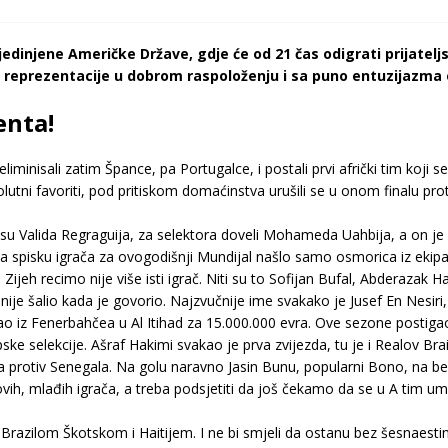
jedinjene Američke Države, gdje će od 21 čas odigrati prijatelj
e reprezentacije u dobrom raspoloženju i sa puno entuzijazma
enta!
 eliminisali zatim Špance, pa Portugalce, i postali prvi afrički tim koji 
lutni favoriti, pod pritiskom domaćinstva urušili se u onom finalu prot
i su Valida Regraguija, za selektora doveli Mohameda Uahbija, a on j
a spisku igrača za ovogodišnji Mundijal našlo samo osmorica iz ekipa k
h recimo nije više isti igrač. Niti su to Sofijan Bufal, Abderazak Ham
 nije šalio kada je govorio. Najzvučnije ime svakako je Jusef En Nesiri,
šao iz Fenerbahčea u Al Itihad za 15.000.000 evra. Ove sezone postigao 
ke selekcije. Ašraf Hakimi svakao je prva zvijezda, tu je i Realov Bra
ja protiv Senegala. Na golu naravno Jasin Bunu, popularni Bono, na be
vih, mlađih igrača, a treba podsjetiti da još čekamo da se u A tim um
Brazilom Škotskom i Haitijem. I ne bi smjeli da ostanu bez šesnaestin