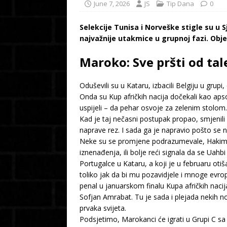
June 7, 2026
JS
Tip Dana
0
Selekcije Tunisa i Norveške stigle su u S
najvažnije utakmice u grupnoj fazi. Obj
Maroko: Sve pršti od tal
Oduševili su u Kataru, izbacili Belgiju u grupi,
Onda su Kup afričkih nacija dočekali kao apso
uspijeli – da pehar osvoje za zelenim stolom.
Kad je taj nečasni postupak propao, smjenil
naprave rez. I sada ga je napravio pošto se n
Neke su se promjene podrazumevale, Hakim Zije
iznenađenja, ili bolje reći signala da se Uahbi
Portugalce u Kataru, a koji je u februaru oti
toliko jak da bi mu pozavidjele i mnoge evrops
penal u januarskom finalu Kupa afričkih naci
Sofjan Amrabat. Tu je sada i plejada nekih no
prvaka svijeta.
Podsjetimo, Marokanci će igrati u Grupi C sa 