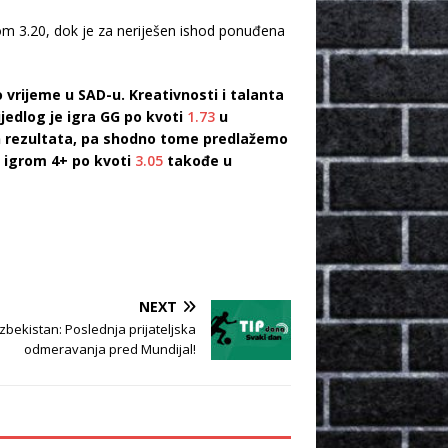
om 3.20, dok je za neriješen ishod ponuđena
 vrijeme u SAD-u. Kreativnosti i talanta
ijedlog je igra GG po kvoti
1.73
u
n rezultata, pa shodno tome predlažemo
a igrom 4+ po kvoti
3.05
takođe u
NEXT
zbekistan: Poslednja prijateljska
odmeravanja pred Mundijal!