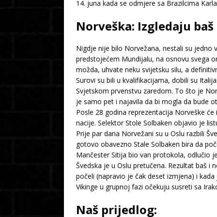
14. juna kada se odmjere sa Brazilcima Karla 
Norveška: Izgledaju baš
Nigdje nije bilo Norvežana, nestali su jedno 
predstojećem Mundijalu, na osnovu svega ono
možda, uhvate neku svijetsku silu, a definitiv
Surovi su bili u kvalifikacijama, dobili su Ital
Svjetskom prvenstvu zaredom. To što je Norve
je samo pet i najavila da bi mogla da bude ot
Posle 28 godina reprezentacija Norveške će 
nacije. Selektor Stole Solbaken objavio je lis
Prije par dana Norvežani su u Oslu razbili Šve
gotovo obavezno Stale Solbaken bira da po
Mančester Sitija bio van protokola, odlučio 
Švedska je u Oslu pretučena. Rezultat baš i 
počeli (napravio je čak deset izmjena) i kada 
Vikinge u grupnoj fazi očekuju susreti sa Ir
Naš prijedlog: