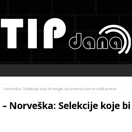
– Norveška: Selekcije koje bi mogle da pomrse konce velikanima!
– Norveška: Selekcije koje b