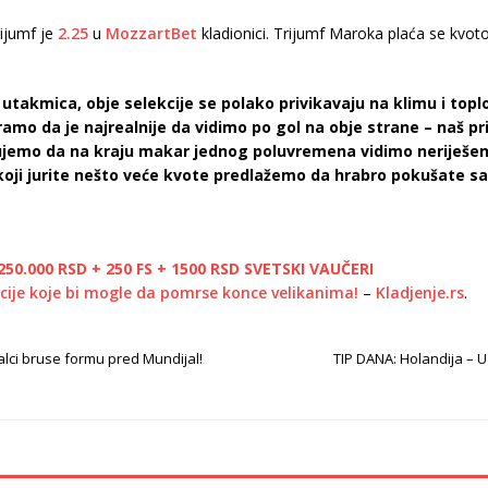
rijumf je
2.25
u
MozzartBet
kladionici. Trijumf Maroka plaća se kvot
akmica, obje selekcije se polako privikavaju na klimu i toplo
ramo da je najrealnije da vidimo po gol na obje strane – naš pr
ujemo da na kraju makar jednog poluvremena vidimo neriješe
 koji jurite nešto veće kvote predlažemo da hrabro pokušate s
50.000 RSD + 250 FS + 1500 RSD SVETSKI VAUČERI
cije koje bi mogle da pomrse konce velikanima!
–
Kladjenje.rs
.
galci bruse formu pred Mundijal!
TIP DANA: Holandija – U