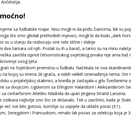
Ančelotija.
 moćno!
vrijeme sa fudbalske mape. Nisu mogli ni da priđu Dancima, bili su pop
ga što smo gledali prethodnih mjeseci, mogli bi da budu „dark hors
no su u stanju da razbucaju one sebi slične i slabije.
ijani dva šamara od njih. Poslali su ih u baraž, a tamo su na minu naletje
ška završila ispred četvorostrukog svijetskog prvaka nije ama baš ni
krovenje ovog ljeta.
igrati na Svjetskom prvenstvu u fudbalu. Načekala se ova skandinavs
tu na kojoj su imena 26 igrača, a nekih velikih iznenađenja nema. Oni n
dsku u prijateljskoj utakmici, a knedla je zastajala u grlu Šveđanima o
čne sa dvojicom. Uglavnom sa Erlingom Halandom i Aleksanderom Se
je sa centarforom Atletiko Madrida da upari Jergena Strand Larsena.
ne oslikava najbolje ono što se dešavalo. Tek u završnici, kada je Sta
je već sve bilo gotovo, komšije su uspijele da ublaže poraz (3:1).
akom, Senegalom i Francuskom, nimalo lak posao za selekciju koja je ž