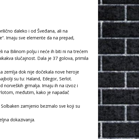
rilično daleko i od Šveđana, ali na
e“. Imaju sve elemente da na prepad,
li na Bilinom polju i neće ih biti ni na trećem
kakva slučajnost. Dala je 37 golova, primila
ka zemlja dok nije dočekala nove heroje
ajbolji su tu: Haland, Edegor, Serlot.
d norveških grmalja. Imaju ih na izvoz i
rlotom, međutim, kako je napadač
le Solbaken zamjenio bezmalo sve koji su
eljna dokazivanja.