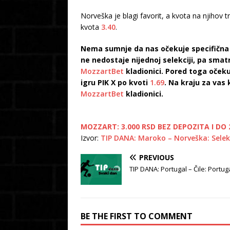
Norveška je blagi favorit, a kvota na njihov t
kvota
3.40
.
Nema sumnje da nas očekuje specifična ut
ne nedostaje nijednoj selekciji, pa smat
MozzartBet
kladionici. Pored toga oček
igru PIK X po kvoti
1.69
. Na kraju za vas
MozzartBet
kladionici.
MOZZART: 3.000 RSD BEZ DEPOZITA I DO 2
Izvor:
TIP DANA: Maroko – Norveška: Selek
PREVIOUS
TIP DANA: Portugal – Čile: Portu
BE THE FIRST TO COMMENT