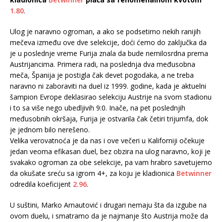
1.80
.
Ulog je naravno ogroman, a ako se podsetimo nekih ranijih
mečeva između ove dve selekcije, doći ćemo do zaključka da
je u poslednje vreme Furija znala da bude nemilosrdna prema
Austrijancima. Primera radi, na poslednja dva međusobna
meča, Španija je postigla čak devet pogodaka, a ne treba
naravno ni zaboraviti na duel iz 1999. godine, kada je aktuelni
šampion Evrope deklasirao selekciju Austrije na svom stadionu
i to sa više nego ubedljivih 9:0. Inače, na pet poslednjih
međusobnih okršaja, Furija je ostvarila čak četiri trijumfa, dok
je jednom bilo nerešeno.
Velika verovatnoća je da nas i ove večeri u Kaliforniji očekuje
jedan veoma efikasan duel, bez obzira na ulog naravno, koji je
svakako ogroman za obe selekcije, pa vam hrabro savetujemo
da okušate sreću sa igrom 4+, za koju je kladionica
Betwinner
odredila koeficijent
2.96
.
U suštini, Marko Arnautović i drugari nemaju šta da izgube na
ovom duelu, i smatramo da je najmanje što Austrija može da