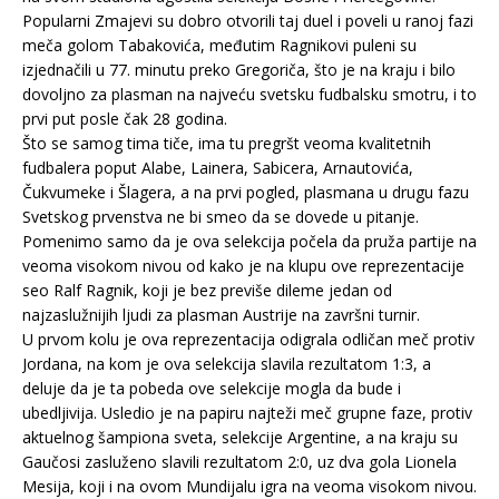
Popularni Zmajevi su dobro otvorili taj duel i poveli u ranoj fazi
meča golom Tabakovića, međutim Ragnikovi puleni su
izjednačili u 77. minutu preko Gregoriča, što je na kraju i bilo
dovoljno za plasman na najveću svetsku fudbalsku smotru, i to
prvi put posle čak 28 godina.
Što se samog tima tiče, ima tu pregršt veoma kvalitetnih
fudbalera poput Alabe, Lainera, Sabicera, Arnautovića,
Čukvumeke i Šlagera, a na prvi pogled, plasmana u drugu fazu
Svetskog prvenstva ne bi smeo da se dovede u pitanje.
Pomenimo samo da je ova selekcija počela da pruža partije na
veoma visokom nivou od kako je na klupu ove reprezentacije
seo Ralf Ragnik, koji je bez previše dileme jedan od
najzaslužnijih ljudi za plasman Austrije na završni turnir.
U prvom kolu je ova reprezentacija odigrala odličan meč protiv
Jordana, na kom je ova selekcija slavila rezultatom 1:3, a
deluje da je ta pobeda ove selekcije mogla da bude i
ubedljivija. Usledio je na papiru najteži meč grupne faze, protiv
aktuelnog šampiona sveta, selekcije Argentine, a na kraju su
Gaučosi zasluženo slavili rezultatom 2:0, uz dva gola Lionela
Mesija, koji i na ovom Mundijalu igra na veoma visokom nivou.