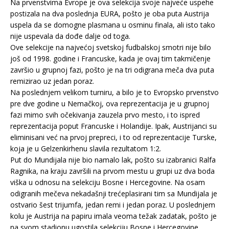
Na prvenstvima Evrope je ova selekcija svoje najveće uspehe
postizala na dva poslednja EURA, pošto je oba puta Austrija
uspela da se domogne plasmana u osminu finala, ali isto tako
nije uspevala da dođe dalje od toga.
Ove selekcije na najvećoj svetskoj fudbalskoj smotri nije bilo
još od 1998. godine i Francuske, kada je ovaj tim takmičenje
završio u grupnoj fazi, pošto je na tri odigrana meča dva puta
remizirao uz jedan poraz.
Na poslednjem velikom turniru, a bilo je to Evropsko prvenstvo
pre dve godine u Nemačkoj, ova reprezentacija je u grupnoj
fazi mimo svih očekivanja zauzela prvo mesto, i to ispred
reprezentacija poput Francuske i Holandije. Ipak, Austrijanci su
eliminisani već na prvoj prepreci, i to od reprezentacije Turske,
koja je u Gelzenkirhenu slavila rezultatom 1:2.
Put do Mundijala nije bio namalo lak, pošto su izabranici Ralfa
Ragnika, na kraju završili na prvom mestu u grupi uz dva boda
viška u odnosu na selekciju Bosne i Hercegovine. Na osam
odigranih mečeva nekadašnji trećeplasirani tim sa Mundijala je
ostvario šest trijumfa, jedan remi i jedan poraz. U poslednjem
kolu je Austrija na papiru imala veoma težak zadatak, pošto je
na svom stadionu ugostila selekciju Bosne i Hercegovine.