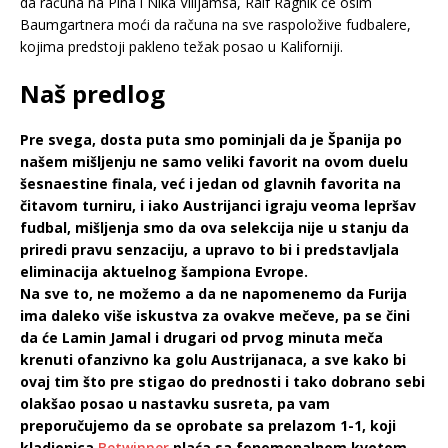
da računa na Pina i Nika Vilijamsa, Ralf Ragnik će osim
Baumgartnera moći da računa na sve raspoložive fudbalere,
kojima predstoji pakleno težak posao u Kaliforniji.
Naš predlog
Pre svega, dosta puta smo pominjali da je Španija po
našem mišljenju ne samo veliki favorit na ovom duelu
šesnaestine finala, već i jedan od glavnih favorita na
čitavom turniru, i iako Austrijanci igraju veoma lepršav
fudbal, mišljenja smo da ova selekcija nije u stanju da
priredi pravu senzaciju, a upravo to bi i predstavljala
eliminacija aktuelnog šampiona Evrope.
Na sve to, ne možemo a da ne napomenemo da Furija
ima daleko više iskustva za ovakve mečeve, pa se čini
da će Lamin Jamal i drugari od prvog minuta meča
krenuti ofanzivno ka golu Austrijanaca, a sve kako bi
ovaj tim što pre stigao do prednosti i tako dobrano sebi
olakšao posao u nastavku susreta, pa vam
preporučujemo da se oprobate sa prelazom 1-1, koji
kladionica
Betwinner
plaća sa fenomenalnom kvotom