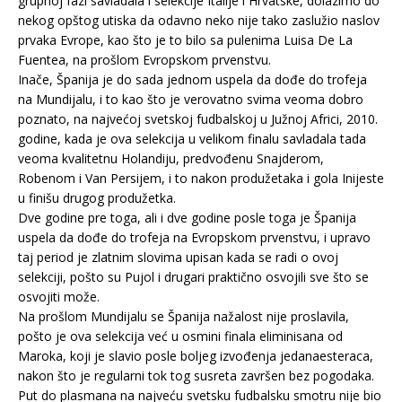
grupnoj fazi savladala i selekcije Italije i Hrvatske, dolazimo do
nekog opštog utiska da odavno neko nije tako zaslužio naslov
prvaka Evrope, kao što je to bilo sa pulenima Luisa De La
Fuentea, na prošlom Evropskom prvenstvu.
Inače, Španija je do sada jednom uspela da dođe do trofeja
na Mundijalu, i to kao što je verovatno svima veoma dobro
poznato, na najvećoj svetskoj fudbalskoj u Južnoj Africi, 2010.
godine, kada je ova selekcija u velikom finalu savladala tada
veoma kvalitetnu Holandiju, predvođenu Snajderom,
Robenom i Van Persijem, i to nakon produžetaka i gola Inijeste
u finišu drugog produžetka.
Dve godine pre toga, ali i dve godine posle toga je Španija
uspela da dođe do trofeja na Evropskom prvenstvu, i upravo
taj period je zlatnim slovima upisan kada se radi o ovoj
selekciji, pošto su Pujol i drugari praktično osvojili sve što se
osvojiti može.
Na prošlom Mundijalu se Španija nažalost nije proslavila,
pošto je ova selekcija već u osmini finala eliminisana od
Maroka, koji je slavio posle boljeg izvođenja jedanaesteraca,
nakon što je regularni tok tog susreta završen bez pogodaka.
Put do plasmana na najveću svetsku fudbalsku smotru nije bio