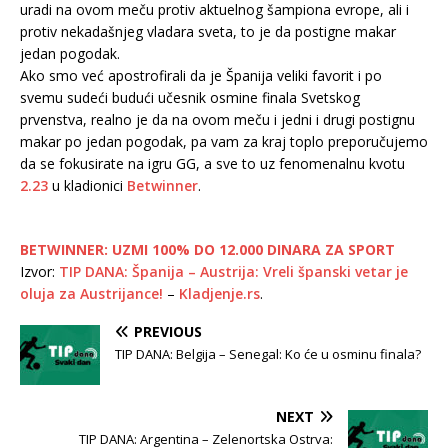
uradi na ovom meču protiv aktuelnog šampiona evrope, ali i
protiv nekadašnjeg vladara sveta, to je da postigne makar
jedan pogodak.
Ako smo već apostrofirali da je Španija veliki favorit i po
svemu sudeći budući učesnik osmine finala Svetskog
prvenstva, realno je da na ovom meču i jedni i drugi postignu
makar po jedan pogodak, pa vam za kraj toplo preporučujemo
da se fokusirate na igru GG, a sve to uz fenomenalnu kvotu
2.23
u kladionici
Betwinner
.
BETWINNER: UZMI 100% DO 12.000 DINARA ZA SPORT
Izvor:
TIP DANA: Španija – Austrija: Vreli španski vetar je
oluja za Austrijance!
–
Kladjenje.rs
.
PREVIOUS
TIP DANA: Belgija – Senegal: Ko će u osminu finala?
NEXT
TIP DANA: Argentina – Zelenortska Ostrva: