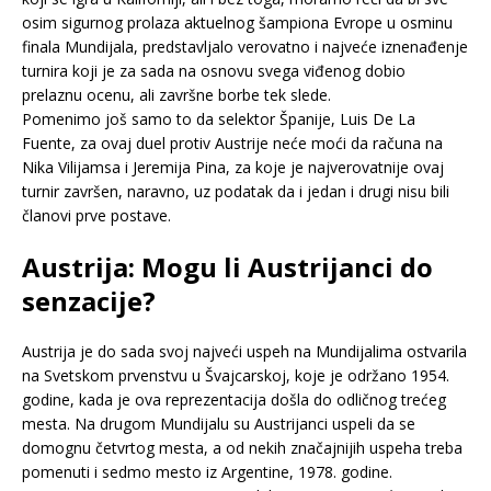
osim sigurnog prolaza aktuelnog šampiona Evrope u osminu
finala Mundijala, predstavljalo verovatno i najveće iznenađenje
turnira koji je za sada na osnovu svega viđenog dobio
prelaznu ocenu, ali završne borbe tek slede.
Pomenimo još samo to da selektor Španije, Luis De La
Fuente, za ovaj duel protiv Austrije neće moći da računa na
Nika Vilijamsa i Jeremija Pina, za koje je najverovatnije ovaj
turnir završen, naravno, uz podatak da i jedan i drugi nisu bili
članovi prve postave.
Austrija: Mogu li Austrijanci do
senzacije?
Austrija je do sada svoj najveći uspeh na Mundijalima ostvarila
na Svetskom prvenstvu u Švajcarskoj, koje je održano 1954.
godine, kada je ova reprezentacija došla do odličnog trećeg
mesta. Na drugom Mundijalu su Austrijanci uspeli da se
domognu četvrtog mesta, a od nekih značajnijih uspeha treba
pomenuti i sedmo mesto iz Argentine, 1978. godine.