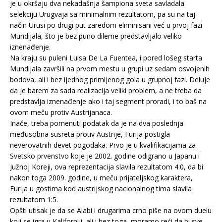
je u okršaju dva nekadašnja šampiona sveta savladala
selekciju Urugvaja sa minimalnim rezultatom, pa su na taj
način Urusi po drugi put zaredom eliminisani već u prvoj fazi
Mundijala, što je bez puno dileme predstavljalo veliko
iznenađenje.
Na kraju su puleni Luisa De La Fuentea, i pored lošeg starta
Mundijala završili na prvom mestu u grupi uz sedam osvojenih
bodova, ali i bez ijednog primljenog gola u grupnoj fazi. Deluje
da je barem za sada realizacija veliki problem, a ne treba da
predstavlja iznenađenje ako i taj segment proradi, i to baš na
ovom meču protiv Austrijanaca.
Inače, treba pomenuti podatak da je na dva poslednja
međusobna susreta protiv Austrije, Furija postigla
neverovatnih devet pogodaka. Prvo je u kvalifikacijama za
Svetsko prvenstvo koje je 2002. godine odigrano u Japanu i
Južnoj Koreji, ova reprezentacija slavila rezultatom 4:0, da bi
nakon toga 2009. godine, u meču prijateljskog karaktera,
Furija u gostima kod austrijskog nacionalnog tima slavila
rezultatom 1:5.
Opšti utisak je da se Alabi i drugarima crno piše na ovom duelu
koji se igra u Kaliforniji, ali i bez toga, moramo reći da bi sve