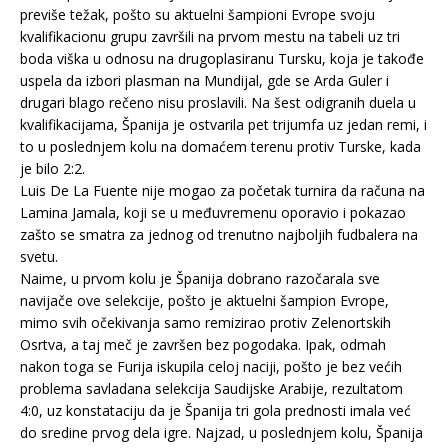
previše težak, pošto su aktuelni šampioni Evrope svoju
kvalifikacionu grupu završili na prvom mestu na tabeli uz tri
boda viška u odnosu na drugoplasiranu Tursku, koja je takođe
uspela da izbori plasman na Mundijal, gde se Arda Guler i
drugari blago rečeno nisu proslavili. Na šest odigranih duela u
kvalifikacijama, Španija je ostvarila pet trijumfa uz jedan remi, i
to u poslednjem kolu na domaćem terenu protiv Turske, kada
je bilo 2:2.
Luis De La Fuente nije mogao za početak turnira da računa na
Lamina Jamala, koji se u međuvremenu oporavio i pokazao
zašto se smatra za jednog od trenutno najboljih fudbalera na
svetu.
Naime, u prvom kolu je Španija dobrano razočarala sve
navijače ove selekcije, pošto je aktuelni šampion Evrope,
mimo svih očekivanja samo remizirao protiv Zelenortskih
Osrtva, a taj meč je završen bez pogodaka. Ipak, odmah
nakon toga se Furija iskupila celoj naciji, pošto je bez većih
problema savladana selekcija Saudijske Arabije, rezultatom
4:0, uz konstataciju da je Španija tri gola prednosti imala već
do sredine prvog dela igre. Najzad, u poslednjem kolu, Španija