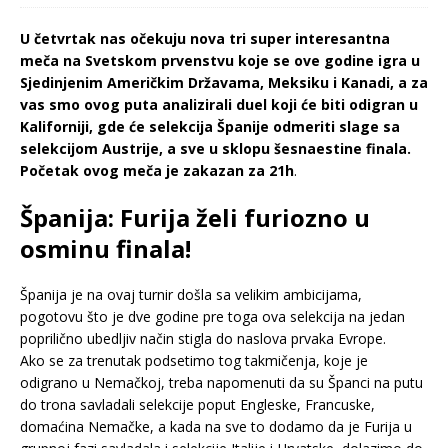
U četvrtak nas očekuju nova tri super interesantna
meča na Svetskom prvenstvu koje se ove godine igra u
Sjedinjenim Američkim Državama, Meksiku i Kanadi, a za
vas smo ovog puta analizirali duel koji će biti odigran u
Kaliforniji, gde će selekcija Španije odmeriti slage sa
selekcijom Austrije, a sve u sklopu šesnaestine finala.
Početak ovog meča je zakazan za 21h
.
Španija: Furija želi furiozno u
osminu finala!
Španija je na ovaj turnir došla sa velikim ambicijama,
pogotovu što je dve godine pre toga ova selekcija na jedan
poprilično ubedljiv način stigla do naslova prvaka Evrope.
Ako se za trenutak podsetimo tog takmičenja, koje je
odigrano u Nemačkoj, treba napomenuti da su Španci na putu
do trona savladali selekcije poput Engleske, Francuske,
domaćina Nemačke, a kada na sve to dodamo da je Furija u