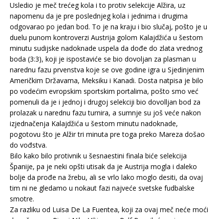
Usledio je meč trećeg kola i to protiv selekcije Alžira, uz
napomenu da je pre poslednjeg kola i jednima i drugima
odgovarao po jedan bod. To je na kraju i bio slučaj, pošto je u
duelu punom kontroverzi Austrija golom Kalajdžića u šestom
minutu sudijske nadoknade uspela da dođe do zlata vrednog
boda (3:3), koji je ispostaviće se bio dovoljan za plasman u
narednu fazu prvenstva koje se ove godine igra u Sjedinjenim
Američkim Državama, Meksiku i Kanadi. Dosta natpisa je bilo
po vodećim evropskim sportskim portalima, pošto smo već
pomenuli da je i jednoj i drugoj selekciji bio dovolljan bod za
prolazak u narednu fazu turnira, a sumnje su još veće nakon
izjednačenja Kalajdžića u šestom minutu nadoknade,
pogotovu što je Alžir tri minuta pre toga preko Mareza došao
do vođstva.
Bilo kako bilo protivnik u šesnaestini finala biće selekcija
Španije, pa je neki opšti utisak da je Austrija mogla i daleko
bolje da prođe na žrebu, ali se vrlo lako moglo desiti, da ovaj
tim ni ne gledamo u nokaut fazi najveće svetske fudbalske
smotre.
Za razliku od Luisa De La Fuentea, koji za ovaj meč neće moći